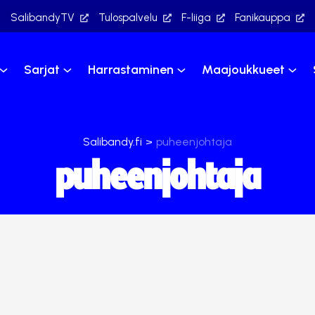
SalibandyTV
Tulospalvelu
F-liiga
Fanikauppa
Sarjat
Harrastaminen
Maajoukkueet
Salibandy.fi
>
puheenjohtaja
puheenjohtaja