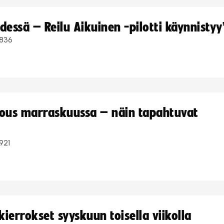
dessä – Reilu Aikuinen -pilotti käynnistyy
836
kous marraskuussa – näin tapahtuvat
921
ierrokset syyskuun toisella viikolla