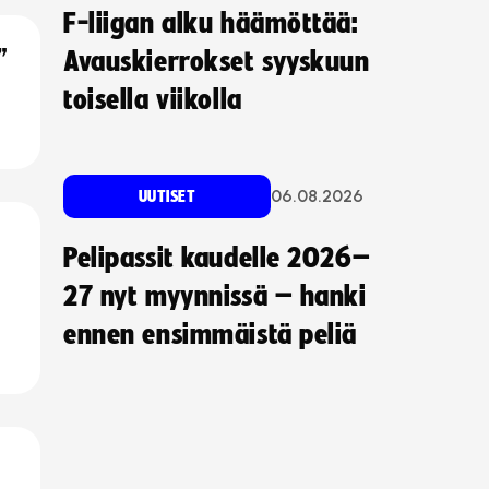
F-liigan alku häämöttää:
”
Avauskierrokset syyskuun
toisella viikolla
06.08.2026
UUTISET
Pelipassit kaudelle 2026–
27 nyt myynnissä – hanki
ennen ensimmäistä peliä