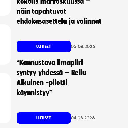
kokous marraskuussa –
näin tapahtuvat
ehdokasasettelu ja valinnat
05.08.2026
UUTISET
“Kannustava ilmapiiri
syntyy yhdessä – Reilu
Aikuinen -pilotti
käynnistyy”
04.08.2026
UUTISET