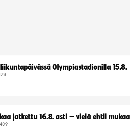
iikuntapäivässä Olympiastadionilla 15.8.
178
a jatkettu 16.8. asti – vielä ehtii muka
409