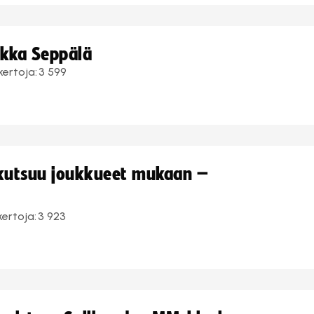
ukka Seppälä
kertoja:
3 599
 kutsuu joukkueet mukaan –
kertoja:
3 923