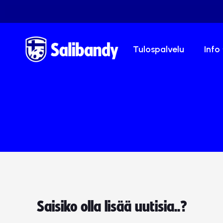
Tulospalvelu
Info
Saisiko olla lisää uutisia..?