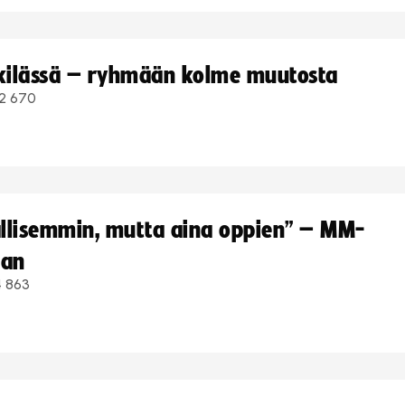
kkilässä – ryhmään kolme muutosta
2 670
hallisemmin, mutta aina oppien” – MM-
aan
4 863