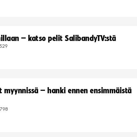
llaan – katso pelit SalibandyTV:stä
529
yt myynnissä – hanki ennen ensimmäistä
798