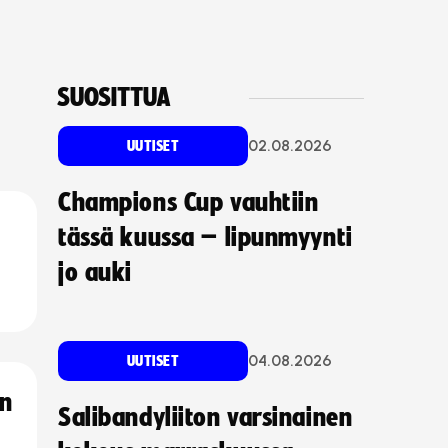
SUOSITTUA
02.08.2026
UUTISET
Champions Cup vauhtiin
tässä kuussa – lipunmyynti
jo auki
04.08.2026
UUTISET
an
Salibandyliiton varsinainen