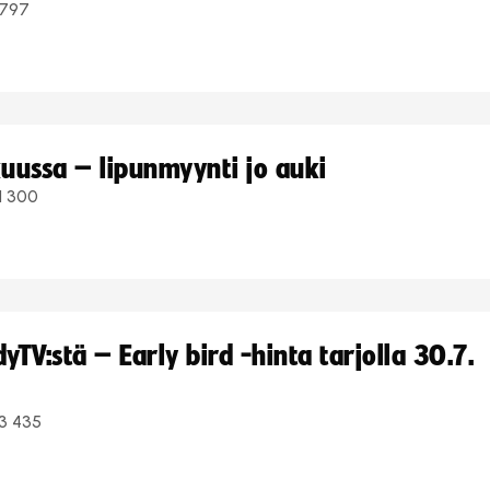
797
uussa – lipunmyynti jo auki
1 300
TV:stä – Early bird -hinta tarjolla 30.7.
3 435