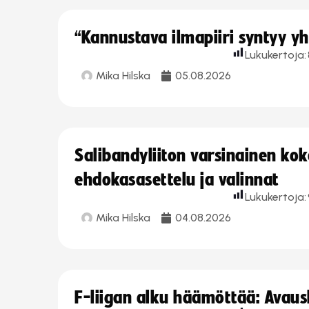
“Kannustava ilmapiiri syntyy yh
Lukukertoja:
Mika Hilska
05.08.2026
Salibandyliiton varsinainen ko
ehdokasasettelu ja valinnat
Lukukertoja:
Mika Hilska
04.08.2026
F-liigan alku häämöttää: Avausk