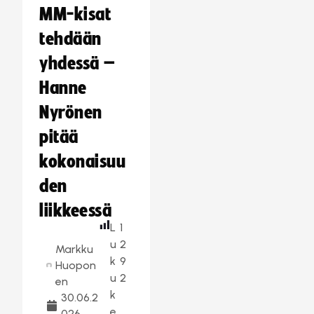
MM-kisat
tehdään
yhdessä –
Hanne
Nyrönen
pitää
kokonaisuu
den
liikkeessä
L
1
u
2
Markku
k
9
Huopon
u
2
en
k
30.06.2
e
026