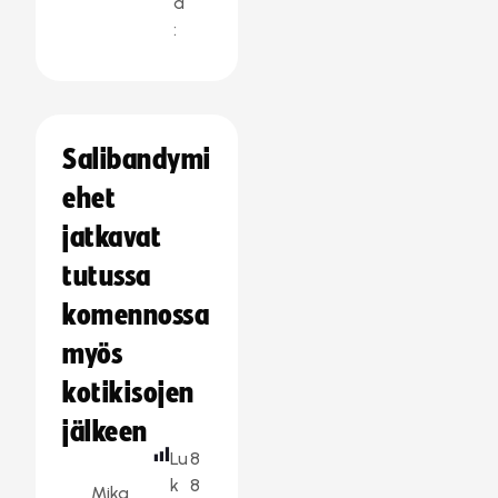
a
:
Salibandymi
ehet
jatkavat
tutussa
komennossa
myös
kotikisojen
jälkeen
Lu
8
k
8
Mika