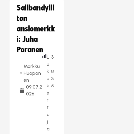
Salibandylii
ton
ansiomerkk
i: Juha
Poranen
L
3
u
Markku
k
8
Huopon
u
3
en
k
5
09.07.2
e
026
r
t
o
j
a