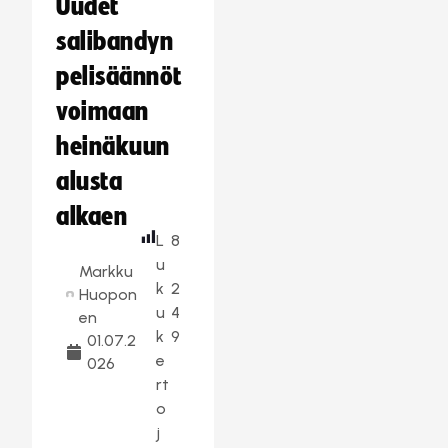
Uudet
salibandyn
pelisäännöt
voimaan
heinäkuun
alusta
alkaen
L
8
u
Markku
k
2
Huopon
u
4
en
k
9
01.07.2
e
026
rt
o
j