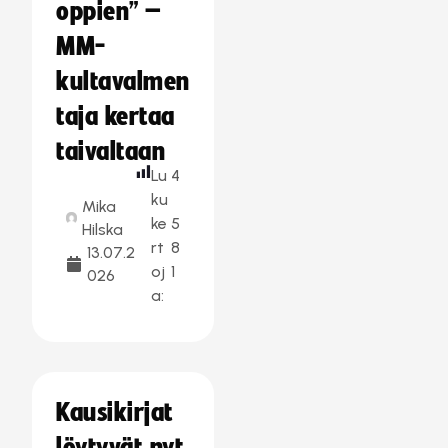
oppien” –
MM-
kultavalmen
taja kertaa
taivaltaan
Lu
4
ku
Mika
ke
5
Hilska
rt
8
13.07.2
oj
1
026
a:
Kausikirjat