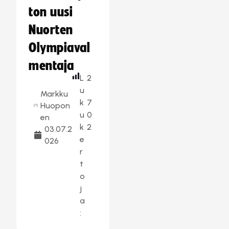
ton uusi
Nuorten
Olympiaval
mentaja
L
2
u
Markku
k
7
Huopon
u
0
en
k
2
03.07.2
e
026
r
t
o
j
a
: