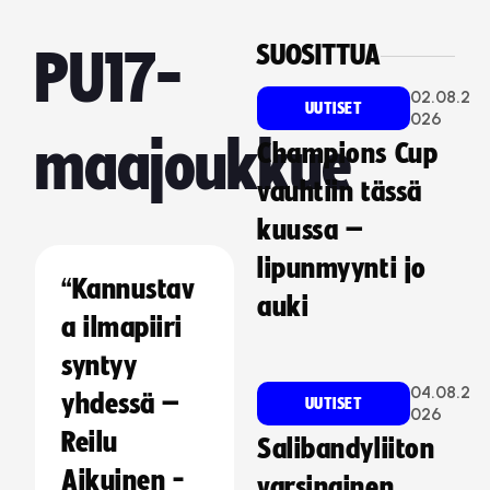
SUOSITTUA
PU17-
02.08.2
UUTISET
026
maajoukkue
Champions Cup
vauhtiin tässä
kuussa –
lipunmyynti jo
“Kannustav
auki
a ilmapiiri
syntyy
04.08.2
yhdessä –
UUTISET
026
Reilu
Salibandyliiton
Aikuinen -
varsinainen