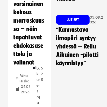
varsinainen
kokous
05.08.2
marraskuus
UUTISET
026
sa – näin
“Kannustava
tapahtuvat
ilmapiiri syntyy
ehdokasase
yhdessä – Reilu
ttelu ja
Aikuinen -pilotti
valinnat
käynnistyy”
Lu
5
k
2
Mika
uk
5
Hilska
er
04.08.
t
2026
oj
a: