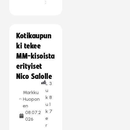
:
Kotikaupun
ki tekee
MM-kisoista
erityiset
Nico Salolle
L
3
u
Markku
k
8
Huopon
u
1
en
k
7
08.07.2
e
026
r