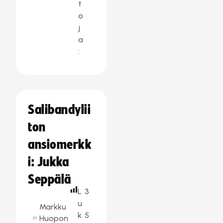
t
o
j
a
:
Salibandylii
ton
ansiomerkk
i: Jukka
Seppälä
L
3
u
Markku
k
5
Huopon