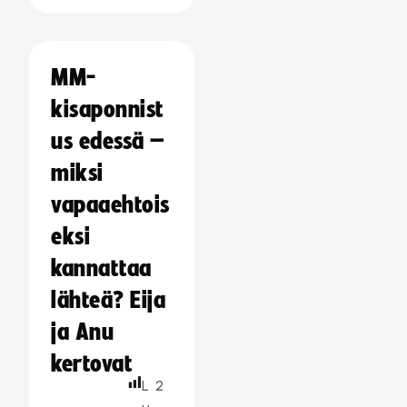
MM-
kisaponnist
us edessä –
miksi
vapaaehtois
eksi
kannattaa
lähteä? Eija
ja Anu
kertovat
L
2