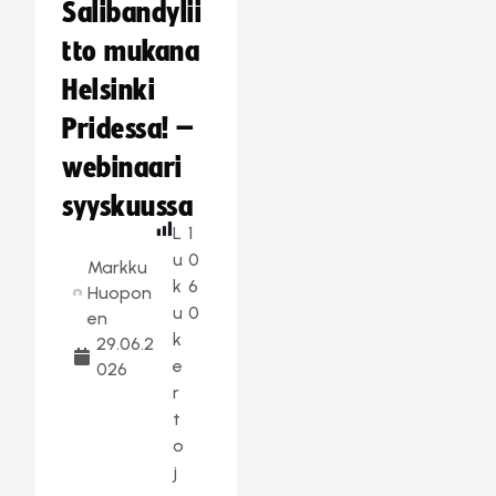
Salibandylii
tto mukana
Helsinki
Pridessa! –
webinaari
syyskuussa
L
1
u
0
Markku
k
6
Huopon
u
0
en
k
29.06.2
e
026
r
t
o
j