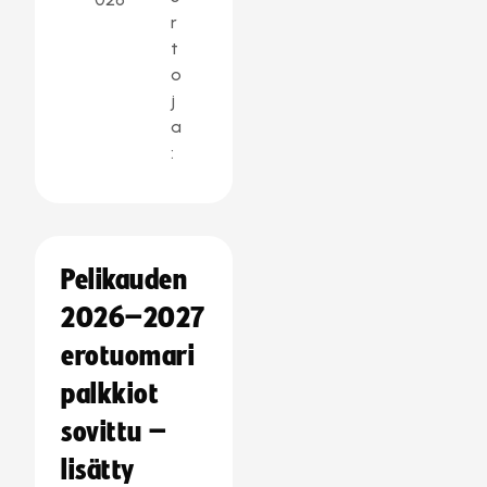
r
t
o
j
a
:
Pelikauden
2026–2027
erotuomari
palkkiot
sovittu –
lisätty