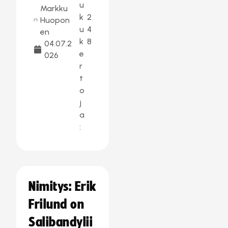
u
Markku
k
2
Huopon
u
4
en
k
8
04.07.2
e
026
r
t
o
j
a
:
Nimitys: Erik
Frilund on
Salibandylii