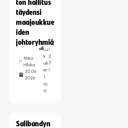
ton hallitus
täydensi
maajoukkue
iden
johtoryhmiä
Lu
1
k
2
Mika
uk
7
Hilska
er
1
30.06.
t
2026
oj
a:
Salibandyn