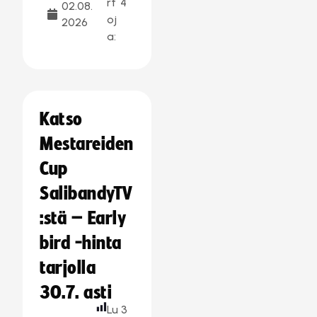
rt
4
02.08.
oj
2026
a:
Katso
Mestareiden
Cup
SalibandyTV
:stä – Early
bird -hinta
tarjolla
30.7. asti
Lu
3