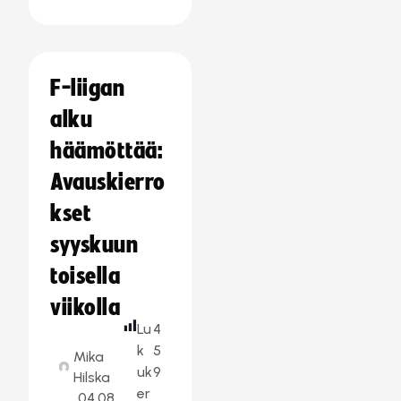
F-liigan
alku
häämöttää:
Avauskierro
kset
syyskuun
toisella
viikolla
Lu
4
k
5
Mika
uk
9
Hilska
er
04.08.