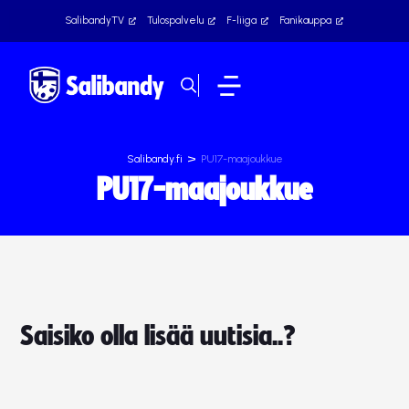
SalibandyTV
Tulospalvelu
F-liiga
Fanikauppa
>
Salibandy.fi
PU17-maajoukkue
PU17-maajoukkue
Saisiko olla lisää uutisia..?