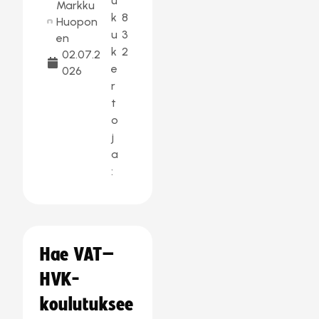
u
Markku
k
8
Huopon
u
3
en
k
2
02.07.2
e
026
r
t
o
j
a
:
Hae VAT–
HVK-
koulutuksee