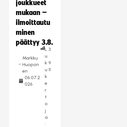
joukkueet
mukaan –
ilmoittautu
minen
päättyy 3.8.
L
3
u
Markku
k
9
Huopon
u
11
en
k
06.07.2
e
026
r
t
o
j
a
: