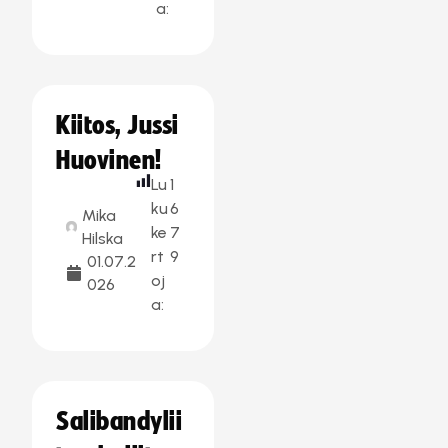
a:
Kiitos, Jussi
Huovinen!
Lu
1
ku
6
Mika
ke
7
Hilska
rt
9
01.07.2
oj
026
a:
Salibandylii