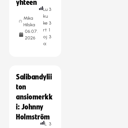
yhteen
Lu
3
ku
Mika
ke
3
Hilska
rt
1
06.07.
oj
3
2026
a:
Salibandylii
ton
ansiomerkk
i: Johnny
Holmström
L
3