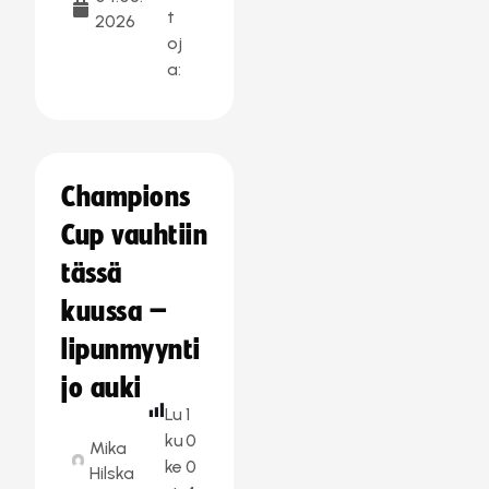
t
2026
oj
a:
Champions
Cup vauhtiin
tässä
kuussa –
lipunmyynti
jo auki
Lu
1
ku
0
Mika
ke
0
Hilska