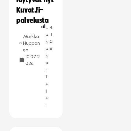
löytyvät nyt
Kuvat.fi-
palvelusta
L
4
u
1
Markku
k
0
Huopon
u
8
en
k
10.07.2
e
026
r
t
o
j
a
: