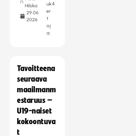
uk
4
Hilska
er
29.06.
t
2026
oj
a:
Tavoitteena
seuraava
maailmanm
estaruus –
U19-naiset
kokoontuva
t