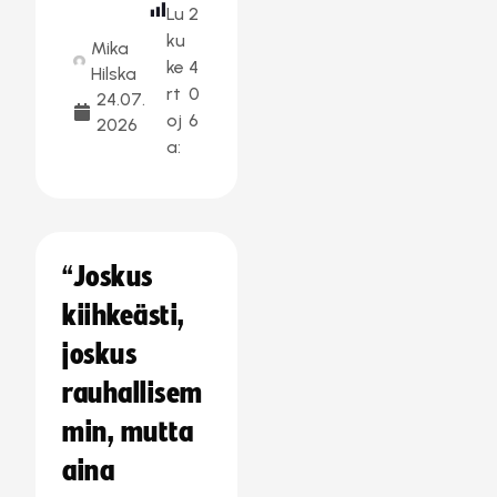
Lu
2
ku
Mika
ke
4
Hilska
rt
0
24.07.
oj
6
2026
a:
“Joskus
kiihkeästi,
joskus
rauhallisem
min, mutta
aina