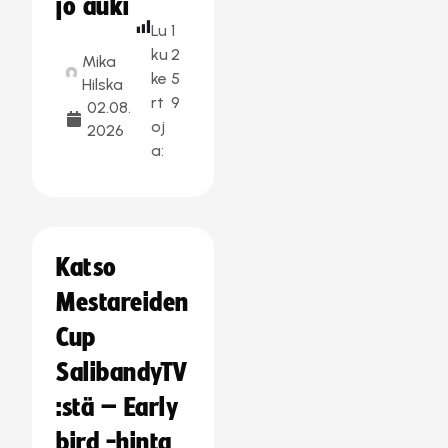
jo auki
Lu
1
ku
2
Mika
ke
5
Hilska
rt
9
02.08.
oj
2026
a:
Katso
Mestareiden
Cup
SalibandyTV
:stä – Early
bird -hinta