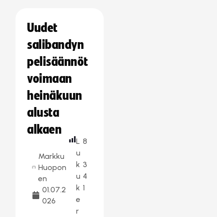
Uudet
salibandyn
pelisäännöt
voimaan
heinäkuun
alusta
alkaen
L
8
u
Markku
k
3
Huopon
u
4
en
k
1
01.07.2
e
026
r