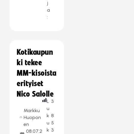
j
a
:
Kotikaupun
ki tekee
MM-kisoista
erityiset
Nico Salolle
L
3
u
Markku
k
8
Huopon
u
5
en
k
3
08.07.2