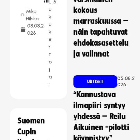
L
6
kokous
u
Mika
k
Hilska
marraskuussa –
u
08.08.2
näin tapahtuvat
k
026
e
ehdokasasettelu
r
ja valinnat
t
o
j
a
05.08.2
UUTISET
:
026
“Kannustava
ilmapiiri syntyy
yhdessä – Reilu
Suomen
Aikuinen -pilotti
Cupin
käynnistyy”