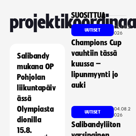
SUOSITTUA
projektikoordinaa
02.08.2
UUTISET
026
Champions Cup
vauhtiin tässä
Salibandy
kuussa –
mukana OP
lipunmyynti jo
Pohjolan
auki
liikuntapäiv
ässä
Olympiasta
04.08.2
UUTISET
026
dionilla
Salibandyliiton
15.8.
varsinainen