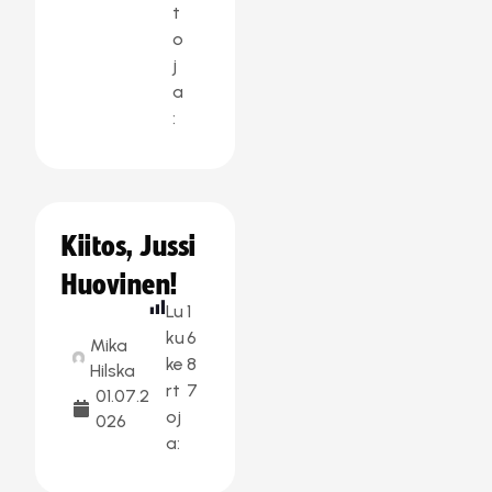
t
o
j
a
:
Kiitos, Jussi
Huovinen!
Lu
1
ku
6
Mika
ke
8
Hilska
rt
7
01.07.2
oj
026
a: