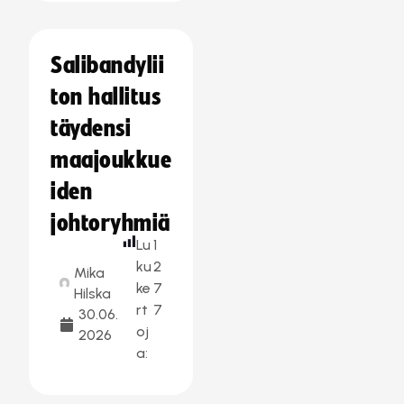
Salibandylii
ton hallitus
täydensi
maajoukkue
iden
johtoryhmiä
Lu
1
ku
2
Mika
ke
7
Hilska
rt
7
30.06.
oj
2026
a: