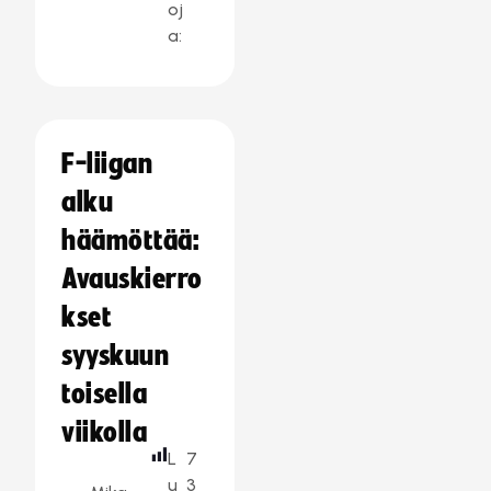
oj
a:
F-liigan
alku
häämöttää:
Avauskierro
kset
syyskuun
toisella
viikolla
L
7
u
3