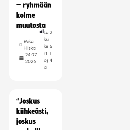
– ryhmään
kolme
muutosta
Lu
2
ku
Mika
ke
6
Hilska
rt
1
24.07.
oj
4
2026
a:
“Joskus
kiihkeästi,
joskus