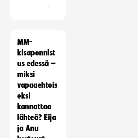
:
MM-
kisaponnist
us edessä –
miksi
vapaaehtois
eksi
kannattaa
lähteä? Eija
ja Anu