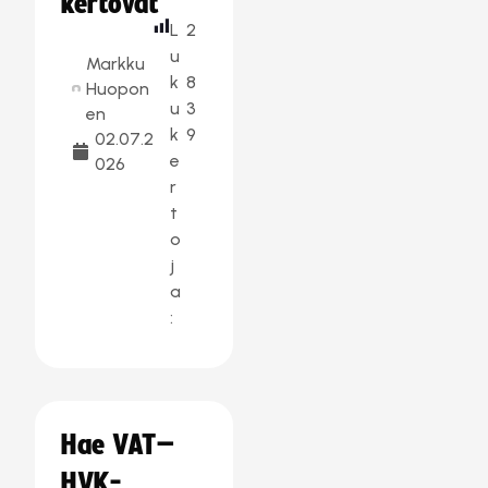
kertovat
L
2
u
Markku
k
8
Huopon
u
3
en
k
9
02.07.2
e
026
r
t
o
j
a
:
Hae VAT–
HVK-