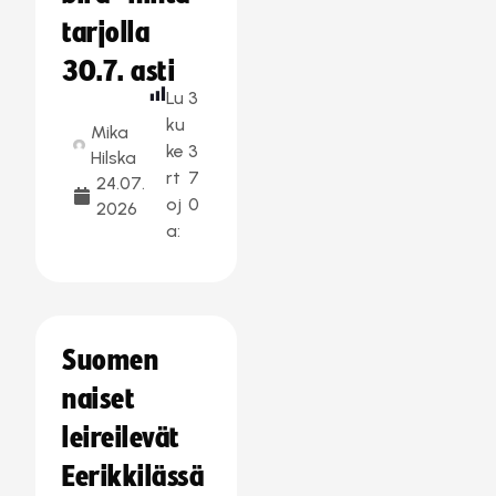
tarjolla
30.7. asti
Lu
3
ku
Mika
ke
3
Hilska
rt
7
24.07.
oj
0
2026
a:
Suomen
naiset
leireilevät
Eerikkilässä