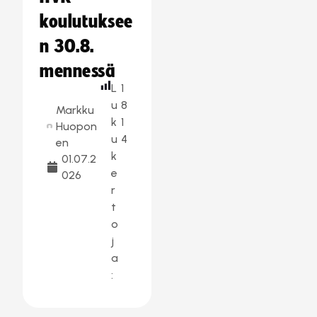
koulutuksee
n 30.8.
mennessä
L
1
u
8
Markku
k
1
Huopon
u
4
en
k
01.07.2
e
026
r
t
o
j
a
: