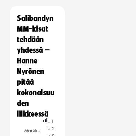
Salibandyn
MM-kisat
tehdään
yhdessä –
Hanne
Nyrönen
pitää
kokonaisuu
den
liikkeessä
L
1
u
2
Markku
k
9