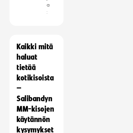
a
:
Kaikki mitä
haluat
tietää
kotikisoista
–
Salibandyn
MM-kisojen
käytännön
kysymykset