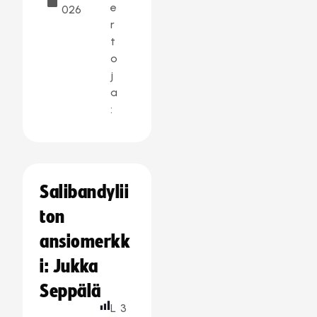
e
026
r
t
o
j
a
:
Salibandylii
ton
ansiomerkk
i: Jukka
Seppälä
L
3