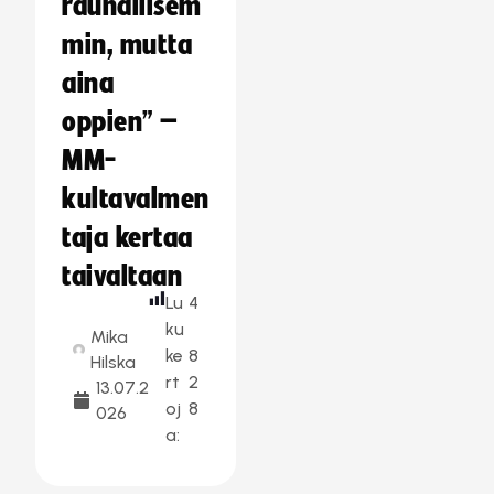
rauhallisem
min, mutta
aina
oppien” –
MM-
kultavalmen
taja kertaa
taivaltaan
Lu
4
ku
Mika
ke
8
Hilska
rt
2
13.07.2
oj
8
026
a: