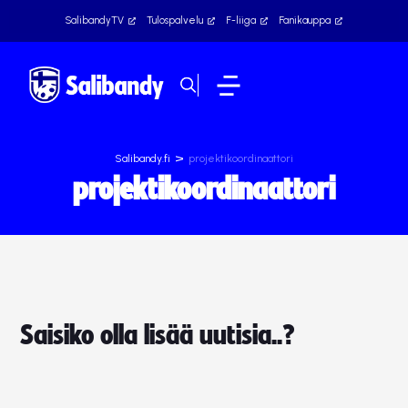
SalibandyTV
Tulospalvelu
F-liiga
Fanikauppa
>
Salibandy.fi
projektikoordinaattori
projektikoordinaattori
Saisiko olla lisää uutisia..?