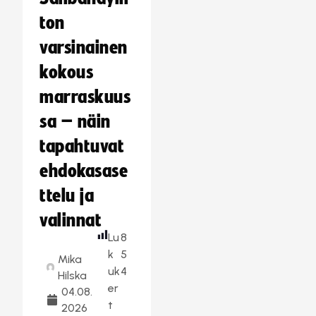
ton
varsinainen
kokous
marraskuus
sa – näin
tapahtuvat
ehdokasase
ttelu ja
valinnat
Lu
8
k
5
Mika
uk
4
Hilska
er
04.08.
t
2026