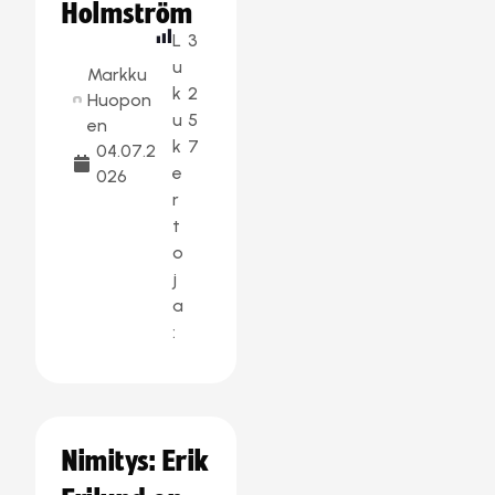
Holmström
L
3
u
Markku
k
2
Huopon
u
5
en
k
7
04.07.2
e
026
r
t
o
j
a
:
Nimitys: Erik