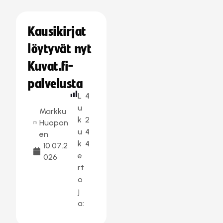
Kausikirjat
löytyvät nyt
Kuvat.fi-
palvelusta
L
4
u
Markku
k
2
Huopon
u
4
en
k
4
10.07.2
e
026
rt
o
j
a: