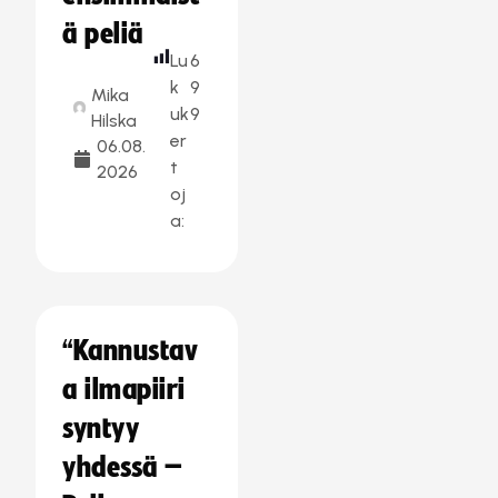
ä peliä
Lu
6
k
9
Mika
uk
9
Hilska
er
06.08.
t
2026
oj
a:
“Kannustav
a ilmapiiri
syntyy
yhdessä –