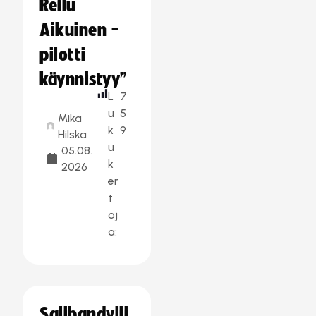
Reilu
Aikuinen -
pilotti
käynnistyy”
L
7
u
5
Mika
k
9
Hilska
u
05.08.
k
2026
er
t
oj
a:
Salibandylii