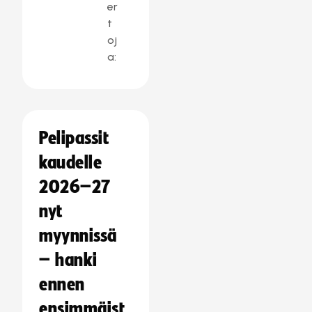
er
t
oj
a:
Pelipassit
kaudelle
2026–27
nyt
myynnissä
– hanki
ennen
ensimmäist