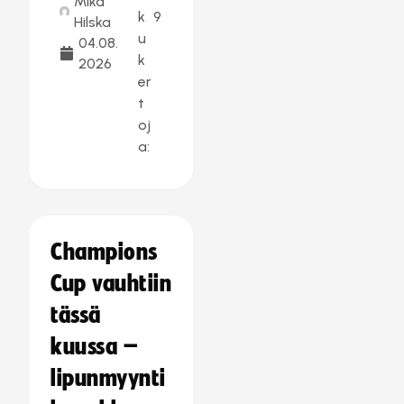
Mika
k
9
Hilska
u
04.08.
k
2026
er
t
oj
a:
Champions
Cup vauhtiin
tässä
kuussa –
lipunmyynti