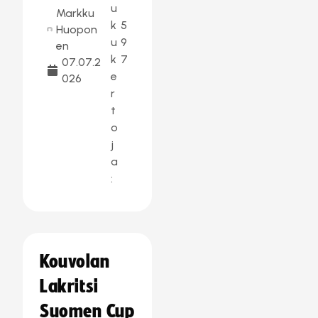
u
Markku
k
5
Huopon
u
9
en
k
7
07.07.2
e
026
r
t
o
j
a
:
Kouvolan
Lakritsi
Suomen Cup