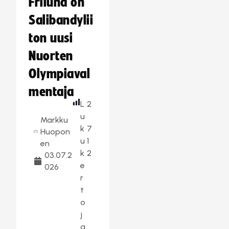
Frilund on
Salibandylii
ton uusi
Nuorten
Olympiaval
mentaja
L
2
u
Markku
k
7
Huopon
u
1
en
k
2
03.07.2
e
026
r
t
o
j
a