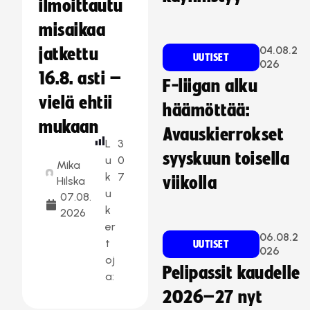
ilmoittautu
misaikaa
04.08.2
jatkettu
UUTISET
026
16.8. asti –
F-liigan alku
vielä ehtii
häämöttää:
mukaan
Avauskierrokset
L
3
syyskuun toisella
u
0
Mika
k
7
viikolla
Hilska
u
07.08.
k
2026
er
06.08.2
t
UUTISET
026
oj
Pelipassit kaudelle
a:
2026–27 nyt