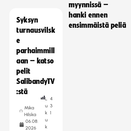
myynnissä –
hanki ennen
Syksyn
ensimmäistä peliä
turnausvilsk
e
parhaimmill
aan – katso
pelit
SalibandyTV
:stä
L
4
u
3
Mika
k
1
Hilska
u
06.08.
k
2026