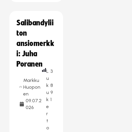
Salibandylii
ton
ansiomerkk
i: Juha
Poranen
L
3
u
Markku
k
8
Huopon
u
9
en
k
1
09.07.2
e
026
r
t
o