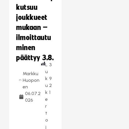
kutsuu
joukkueet
mukaan –
ilmoittautu
minen
päättyy 3.8.
L
3
u
Markku
k
9
Huopon
u
2
en
k
1
06.07.2
e
026
r
t
o
j