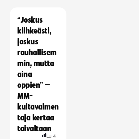
“Joskus
kiihkeästi,
joskus
rauhallisem
min, mutta
aina
oppien” –
MM-
kultavalmen
taja kertaa
taivaltaan
Lu
4