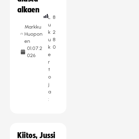
alkaen
L
8
u
Markku
k
2
Huopon
u
8
en
k
0
01.07.2
e
026
r
t
o
j
a
:
Kiitos, Jussi