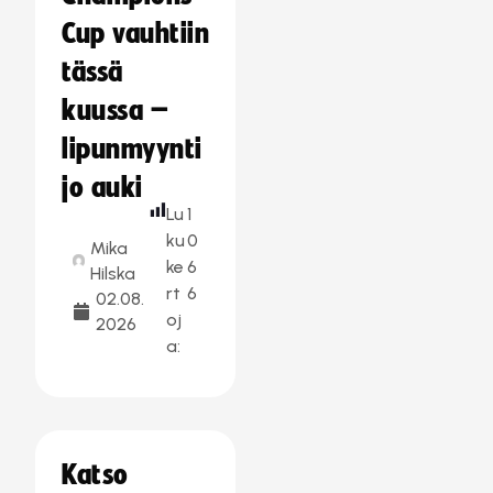
Cup vauhtiin
tässä
kuussa –
lipunmyynti
jo auki
Lu
1
ku
0
Mika
ke
6
Hilska
rt
6
02.08.
oj
2026
a:
Katso