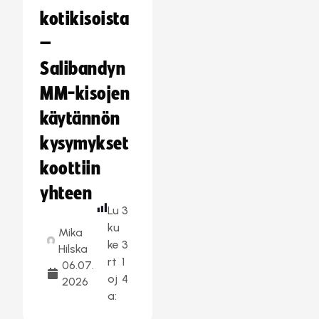
kotikisoista
–
Salibandyn
MM-kisojen
käytännön
kysymykset
koottiin
yhteen
Lu
3
ku
Mika
ke
3
Hilska
rt
1
06.07.
oj
4
2026
a: