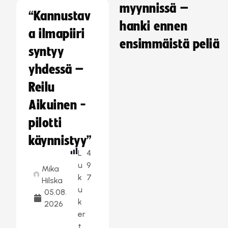
myynnissä –
“Kannustav
hanki ennen
a ilmapiiri
ensimmäistä peliä
syntyy
yhdessä –
Reilu
Aikuinen -
pilotti
käynnistyy”
L
4
u
9
Mika
k
7
Hilska
u
05.08.
k
2026
er
t