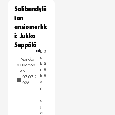
Salibandylii
ton
ansiomerkk
i: Jukka
Seppälä
L
3
u
Markku
k
5
Huopon
u
8
en
k
8
07.07.2
e
026
r
t
o
j
a