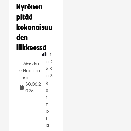
Nyrönen
pitää
kokonaisuu
den
liikkeessä
L
1
u
2
Markku
k
9
Huopon
u
3
en
k
30.06.2
e
026
r
t
o
j
a