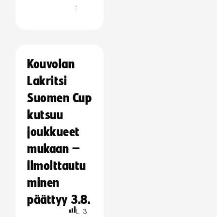
:
Kouvolan
Lakritsi
Suomen Cup
kutsuu
joukkueet
mukaan –
ilmoittautu
minen
päättyy 3.8.
L
3