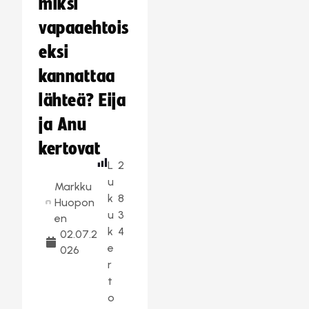
miksi
vapaaehtois
eksi
kannattaa
lähteä? Eija
ja Anu
kertovat
L
2
u
Markku
k
8
Huopon
u
3
en
k
4
02.07.2
e
026
r
t
o