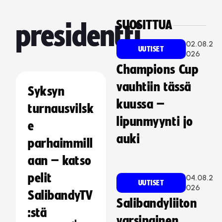
SUOSITTUA
presidentti
02.08.2
UUTISET
026
Champions Cup
vauhtiin tässä
Syksyn
kuussa –
turnausvilsk
lipunmyynti jo
e
auki
parhaimmill
aan – katso
pelit
04.08.2
UUTISET
026
SalibandyTV
Salibandyliiton
:stä
varsinainen