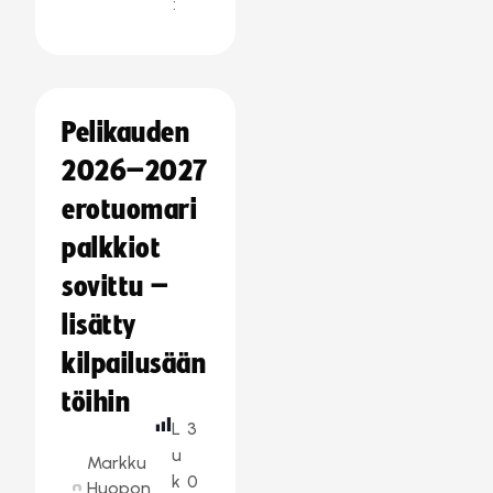
:
Pelikauden
2026–2027
erotuomari
palkkiot
sovittu –
lisätty
kilpailusään
töihin
L
3
u
Markku
k
0
Huopon