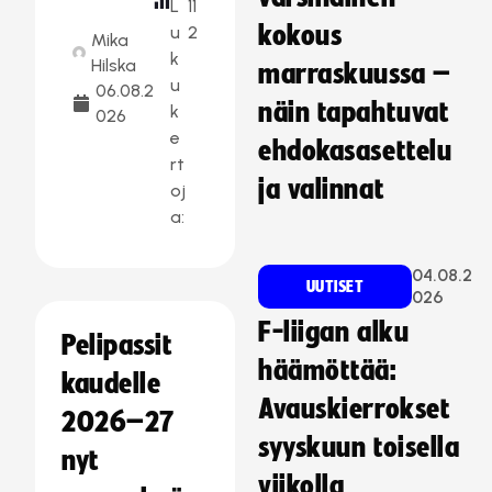
L
11
kokous
u
2
Mika
k
Hilska
marraskuussa –
u
06.08.2
näin tapahtuvat
k
026
e
ehdokasasettelu
rt
ja valinnat
oj
a:
04.08.2
UUTISET
026
F-liigan alku
Pelipassit
häämöttää:
kaudelle
Avauskierrokset
2026–27
syyskuun toisella
nyt
viikolla