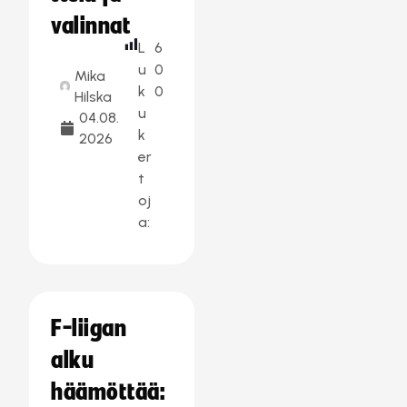
valinnat
L
6
u
0
Mika
k
0
Hilska
u
04.08.
k
2026
er
t
oj
a:
F-liigan
alku
häämöttää: