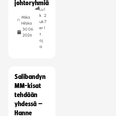
johtoryhmiä
Lu
1
k
2
Mika
uk
7
Hilska
er
1
30.06.
t
2026
oj
a:
Salibandyn
MM-kisat
tehdään
yhdessä –
Hanne