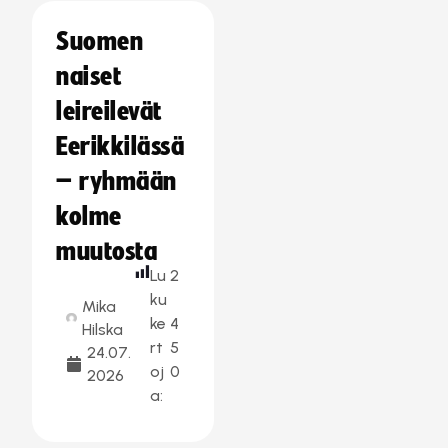
Suomen
naiset
leireilevät
Eerikkilässä
– ryhmään
kolme
muutosta
Lu
2
ku
Mika
ke
4
Hilska
rt
5
24.07.
oj
0
2026
a: