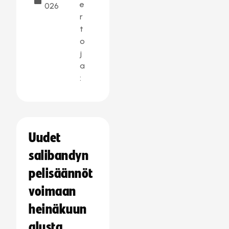
e
026
r
t
o
j
a
:
Uudet
salibandyn
pelisäännöt
voimaan
heinäkuun
alusta