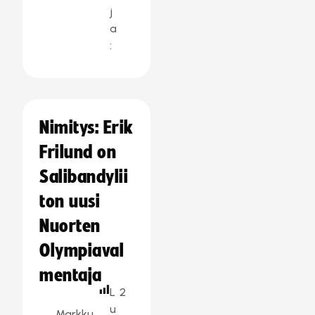
j
a
:
Nimitys: Erik
Frilund on
Salibandylii
ton uusi
Nuorten
Olympiaval
mentaja
L
2
u
Markku