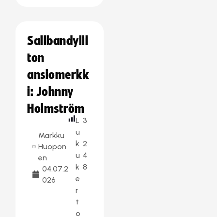
Salibandylii
ton
ansiomerkk
i: Johnny
Holmström
L
3
u
Markku
k
2
Huopon
u
4
en
k
8
04.07.2
e
026
r
t
o