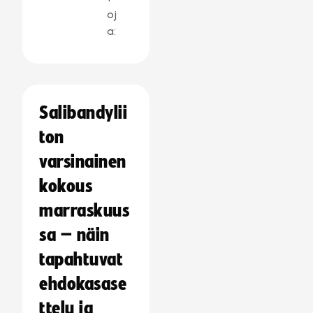
oj
a:
Salibandylii
ton
varsinainen
kokous
marraskuus
sa – näin
tapahtuvat
ehdokasase
ttelu ja