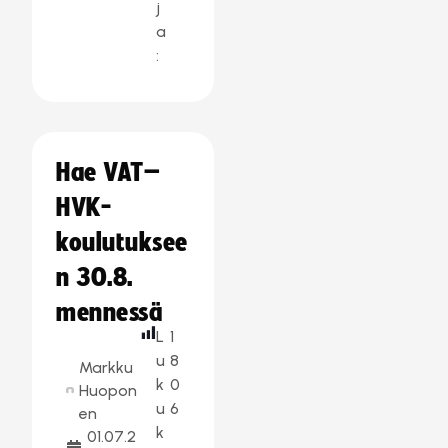
j
a
:
Hae VAT–
HVK-
koulutuksee
n 30.8.
mennessä
L
1
u
8
Markku
k
0
Huopon
u
6
en
k
01.07.2