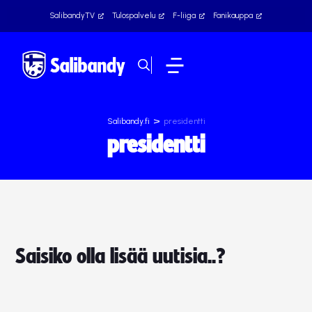
SalibandyTV
Tulospalvelu
F-liiga
Fanikauppa
>
Salibandy.fi
presidentti
presidentti
Saisiko olla lisää uutisia..?