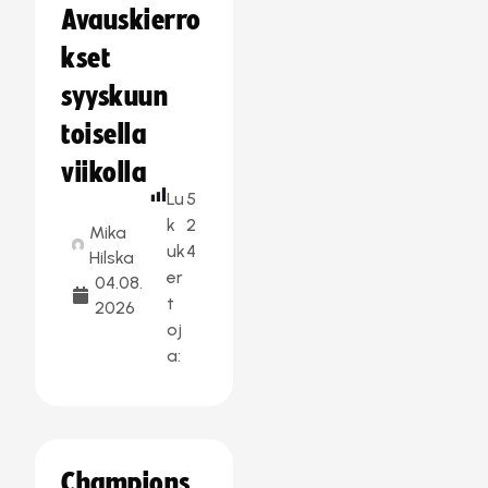
Avauskierro
kset
syyskuun
toisella
viikolla
Lu
5
k
2
Mika
uk
4
Hilska
er
04.08.
t
2026
oj
a:
Champions