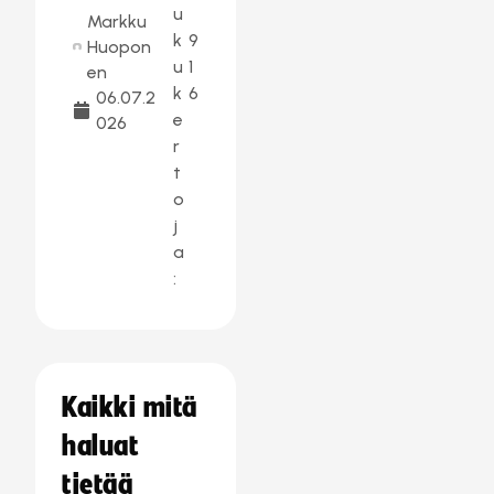
u
Markku
k
9
Huopon
u
1
en
k
6
06.07.2
e
026
r
t
o
j
a
:
Kaikki mitä
haluat
tietää