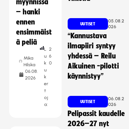
myynnissä
– hanki
ennen
05.08.2
UUTISET
026
ensimmäist
“Kannustava
ä peliä
ilmapiiri syntyy
L
2
yhdessä – Reilu
u
6
Mika
k
0
Hilska
Aikuinen -pilotti
u
06.08.
käynnistyy”
k
2026
er
t
oj
06.08.2
UUTISET
a:
026
Pelipassit kaudelle
2026–27 nyt