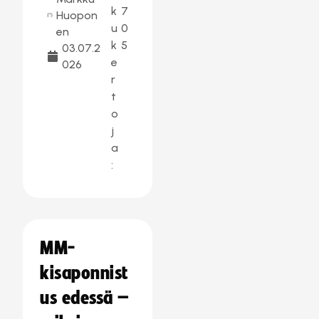
k
7
Huopon
u
0
en
k
5
03.07.2
e
026
r
t
o
j
a
:
MM-
kisaponnist
us edessä –