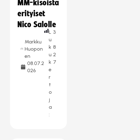
MM-kisoista
erityiset
Nico Salolle
L
3
u
Markku
k
8
Huopon
u
2
en
k
7
08.07.2
e
026
r
t
o
j
a
: