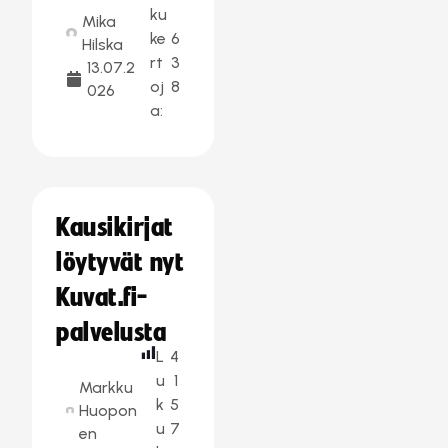
ku
Mika
ke
6
Hilska
rt
3
13.07.2
oj
8
026
a:
Kausikirjat
löytyvät nyt
Kuvat.fi-
palvelusta
L
4
u
1
Markku
k
5
Huopon
u
7
en