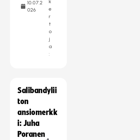
k
10.07.2
e
026
r
t
o
j
a
:
Salibandylii
ton
ansiomerkk
i: Juha
Poranen