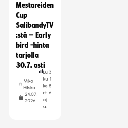
Mestareiden
Cup
SalibandyTV
:stä – Early
bird -hinta
tarjolla
30.7. asti
Lu
3
ku
1
Mika
ke
8
Hilska
rt
6
24.07.
oj
2026
a: