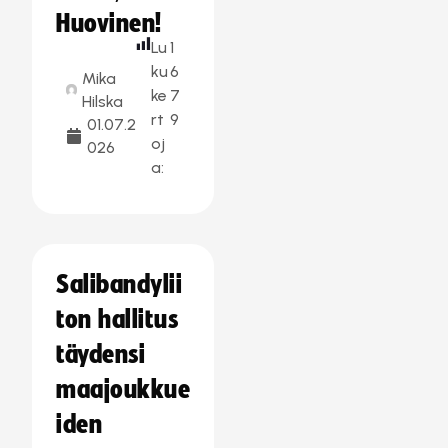
Huovinen!
Lu
1
ku
6
Mika
ke
7
Hilska
rt
9
01.07.2
oj
026
a:
Salibandylii
ton hallitus
täydensi
maajoukkue
iden