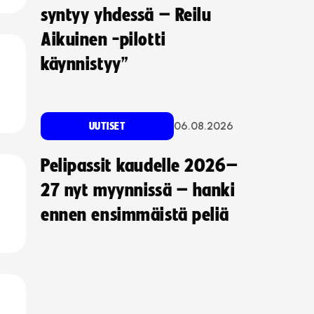
syntyy yhdessä – Reilu
Aikuinen -pilotti
käynnistyy”
06.08.2026
UUTISET
Pelipassit kaudelle 2026–
27 nyt myynnissä – hanki
ennen ensimmäistä peliä