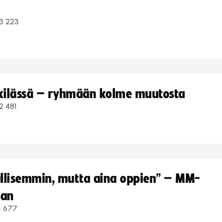
3 223
kkilässä – ryhmään kolme muutosta
2 481
hallisemmin, mutta aina oppien” – MM-
aan
4 677