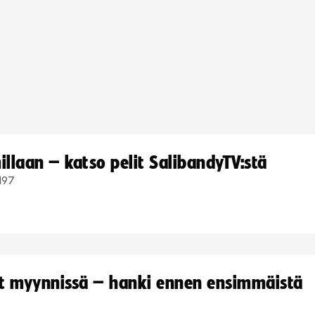
llaan – katso pelit SalibandyTV:stä
197
yt myynnissä – hanki ennen ensimmäistä