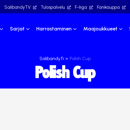
SalibandyTV
Tulospalvelu
F-liiga
Fanikauppa
Sarjat
Harrastaminen
Maajoukkueet
Salibandy.fi
>
Polish Cup
Polish Cup