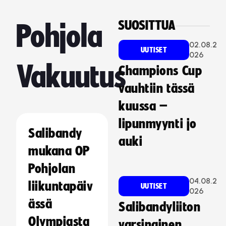
SUOSITTUA
Pohjola
02.08.2
UUTISET
026
Vakuutus
Champions Cup
vauhtiin tässä
kuussa –
lipunmyynti jo
Salibandy
auki
mukana OP
Pohjolan
04.08.2
liikuntapäiv
UUTISET
026
ässä
Salibandyliiton
Olympiasta
varsinainen