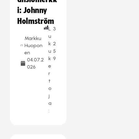
i: Johnny
Holmström
L
3
u
Markku
k
2
Huopon
u
5
en
k
9
04.07.2
e
026
r
t
o
j
a
: