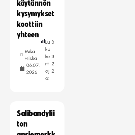
käytännön
kysymykset
koottiin
yhteen
Lu
3
ku
Mika
ke
3
Hilska
rt
2
06.07.
oj
2
2026
a:
Salibandylii
ton
ansiomerkk