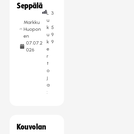
Seppälä
L
3
u
Markku
k
5
Huopon
u
9
en
k
9
07.07.2
e
026
r
t
o
j
a
:
Kouvolan