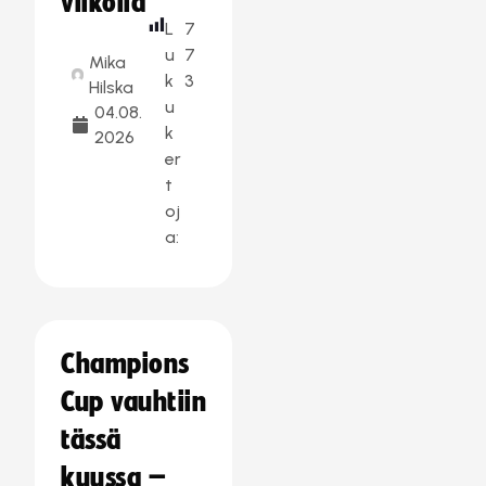
viikolla
L
7
u
7
Mika
k
3
Hilska
u
04.08.
k
2026
er
t
oj
a:
Champions
Cup vauhtiin
tässä
kuussa –