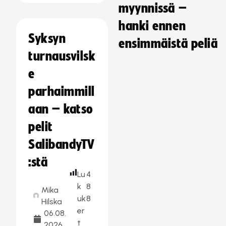
myynnissä –
hanki ennen
Syksyn
ensimmäistä peliä
turnausvilsk
e
parhaimmill
aan – katso
pelit
SalibandyTV
:stä
Lu
4
k
8
Mika
uk
8
Hilska
er
06.08.
t
2026