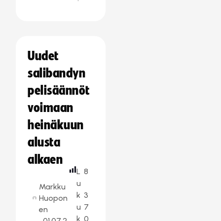
Uudet
salibandyn
pelisäännöt
voimaan
heinäkuun
alusta
alkaen
L
8
u
Markku
k
3
Huopon
u
7
en
k
0
01.07.2