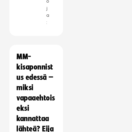
o
j
a
:
MM-
kisaponnist
us edessä –
miksi
vapaaehtois
eksi
kannattaa
lähteä? Eija