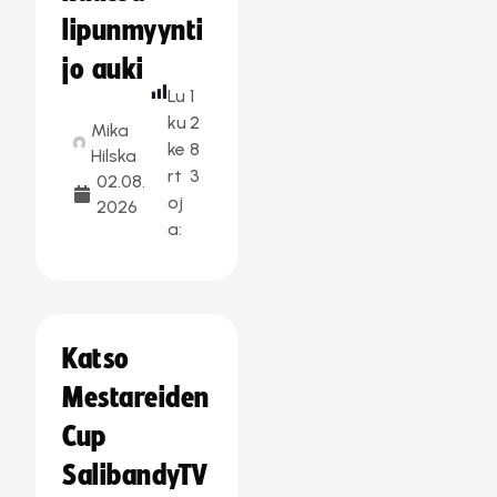
lipunmyynti
jo auki
Lu
1
ku
2
Mika
ke
8
Hilska
rt
3
02.08.
oj
2026
a:
Katso
Mestareiden
Cup
SalibandyTV