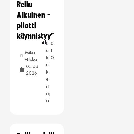
Reilu
Aikuinen -
pilotti
käynnistyy”
L
8
u
1
Mika
k
0
Hilska
u
05.08.
k
2026
e
rt
oj
a: