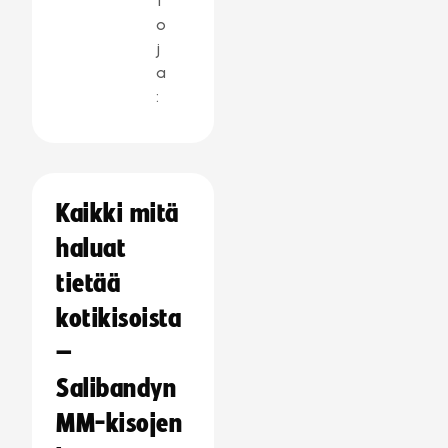
t
o
j
a
:
Kaikki mitä
haluat
tietää
kotikisoista
–
Salibandyn
MM-kisojen