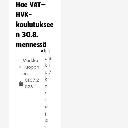
Hae VAT–
HVK-
koulutuksee
n 30.8.
mennessä
L
1
u
8
Markku
k
1
Huopon
u
7
en
k
01.07.2
e
026
r
t
o
j
a
: