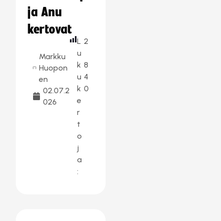
ja Anu
kertovat
L
2
u
Markku
k
8
Huopon
u
4
en
k
0
02.07.2
e
026
r
t
o
j
a
: