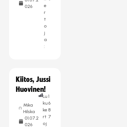
e
026
r
t
o
j
a
:
Kiitos, Jussi
Huovinen!
Lu
1
ku
6
Mika
ke
8
Hilska
rt
7
01.07.2
oj
026