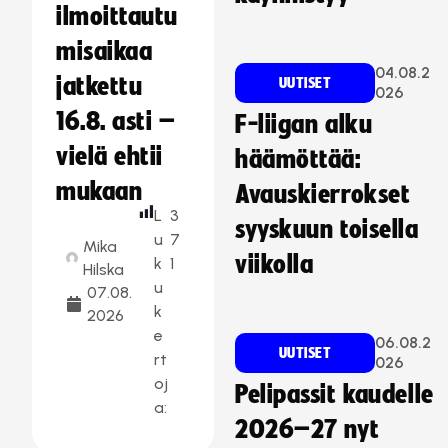
ilmoittautu
misaikaa
04.08.2
jatkettu
UUTISET
026
16.8. asti –
F-liigan alku
vielä ehtii
häämöttää:
mukaan
Avauskierrokset
L
3
syyskuun toisella
u
7
Mika
viikolla
k
1
Hilska
u
07.08.
k
2026
e
06.08.2
UUTISET
rt
026
oj
Pelipassit kaudelle
a:
2026–27 nyt