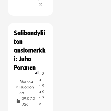
a:
Salibandylii
ton
ansiomerkk
i: Juha
Poranen
L
3
u
Markku
k
9
Huopon
u
0
en
k
7
09.07.2
e
026
r