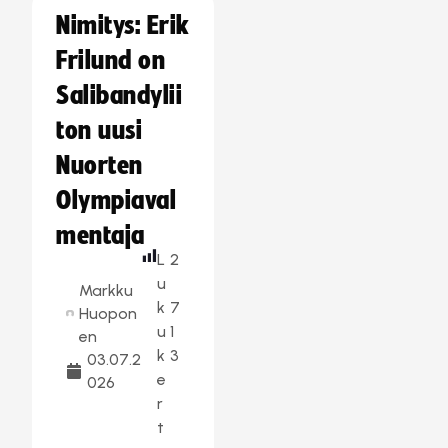
Nimitys: Erik
Frilund on
Salibandylii
ton uusi
Nuorten
Olympiaval
mentaja
L
2
u
Markku
k
7
Huopon
u
1
en
k
3
03.07.2
e
026
r
t