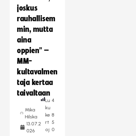
joskus
rauhallisem
min, mutta
aina
oppien” –
MM-
kultavalmen
taja kertaa
taivaltaan
Lu
4
ku
Mika
ke
8
Hilska
rt
5
13.07.2
oj
0
026