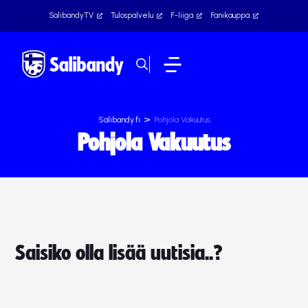
SalibandyTV
Tulospalvelu
F-liiga
Fanikauppa
>
Salibandy.fi
Pohjola Vakuutus
Pohjola Vakuutus
Saisiko olla lisää uutisia..?