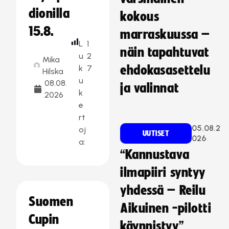
dionilla
kokous
15.8.
marraskuussa –
L
1
näin tapahtuvat
u
2
Mika
k
7
ehdokasasettelu
Hilska
u
08.08.
ja valinnat
k
2026
e
rt
05.08.2
oj
UUTISET
026
a:
“Kannustava
ilmapiiri syntyy
yhdessä – Reilu
Suomen
Aikuinen -pilotti
Cupin
käynnistyy”