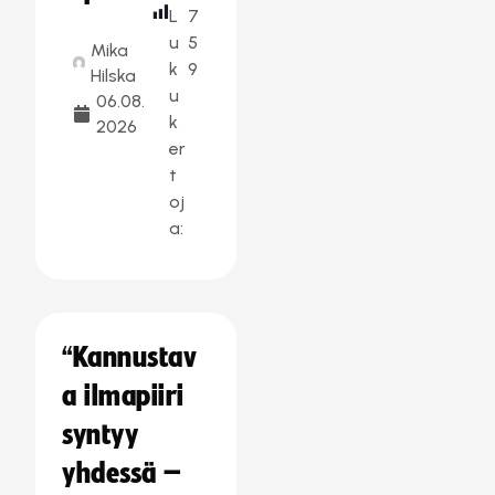
L
7
u
5
Mika
k
9
Hilska
u
06.08.
k
2026
er
t
oj
a:
“Kannustav
a ilmapiiri
syntyy
yhdessä –