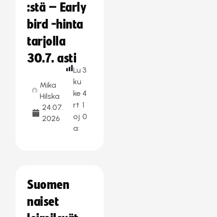
:stä – Early
bird -hinta
tarjolla
30.7. asti
Lu
3
ku
Mika
ke
4
Hilska
rt
1
24.07.
oj
0
2026
a:
Suomen
naiset