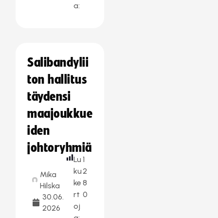
a:
Salibandylii
ton hallitus
täydensi
maajoukkue
iden
johtoryhmiä
Lu
1
ku
2
Mika
ke
8
Hilska
rt
0
30.06.
oj
2026
a: