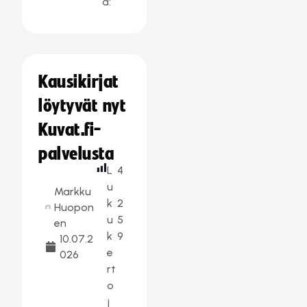
a:
Kausikirjat
löytyvät nyt
Kuvat.fi-
palvelusta
L
4
u
Markku
k
2
Huopon
u
5
en
k
9
10.07.2
e
026
rt
o
j