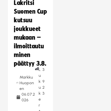
Lakritsi
Suomen Cup
kutsuu
joukkueet
mukaan –
ilmoittautu
minen
päättyy 3.8.
L
3
u
Markku
k
9
Huopon
u
2
en
k
3
06.07.2
e
026
r