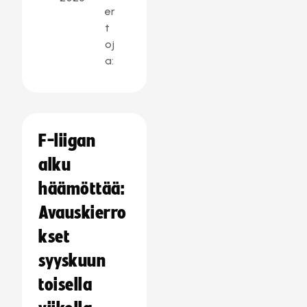
er
t
oj
a:
F-liigan
alku
häämöttää:
Avauskierro
kset
syyskuun
toisella