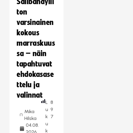
Salibandylii
ton
varsinainen
kokous
marraskuus
sa – näin
tapahtuvat
ehdokasase
ttelu ja
valinnat
L
8
u
9
Mika
k
7
Hilska
u
04.08.
k
2026