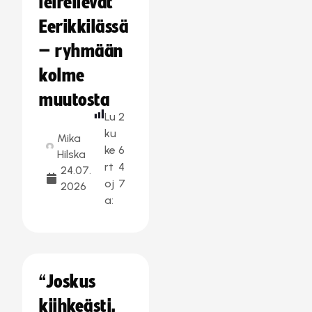
leireilevät
Eerikkilässä
– ryhmään
kolme
muutosta
Lu
2
ku
Mika
ke
6
Hilska
rt
4
24.07.
oj
7
2026
a:
“Joskus
kiihkeästi,