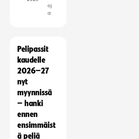
oj
a:
Pelipassit
kaudelle
2026–27
nyt
myynnissä
– hanki
ennen
ensimmäist
ä peliä