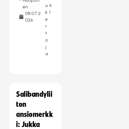
Huopon
u
6
en
k
1
08.07.2
e
026
r
t
o
j
a
:
Salibandylii
ton
ansiomerkk
i: Jukka