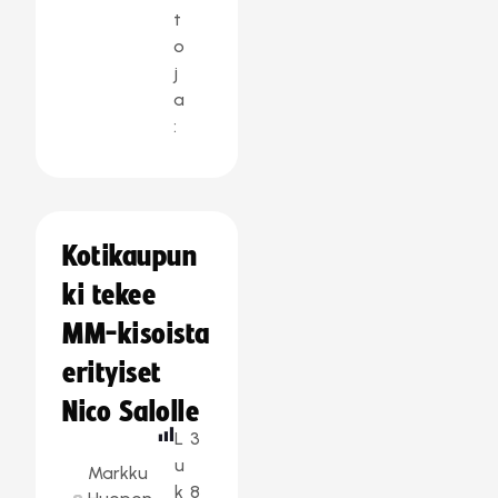
t
o
j
a
:
Kotikaupun
ki tekee
MM-kisoista
erityiset
Nico Salolle
L
3
u
Markku
k
8