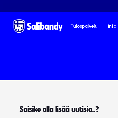
Tulospalvelu
Info
Saisiko olla lisää uutisia..?