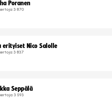
uha Poranen
kertoja:
3 870
erityiset Nico Salolle
kertoja:
3 837
ukka Seppälä
kertoja:
3 593