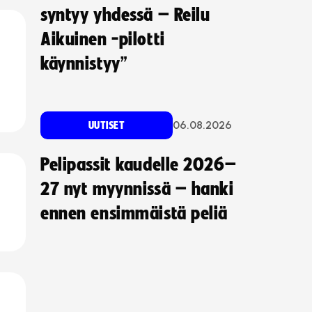
syntyy yhdessä – Reilu
Aikuinen -pilotti
käynnistyy”
06.08.2026
UUTISET
Pelipassit kaudelle 2026–
27 nyt myynnissä – hanki
ennen ensimmäistä peliä