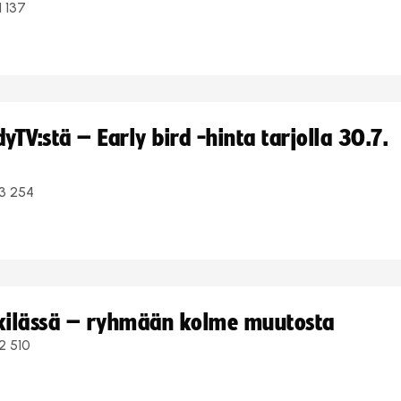
1 137
TV:stä – Early bird -hinta tarjolla 30.7.
3 254
kkilässä – ryhmään kolme muutosta
2 510