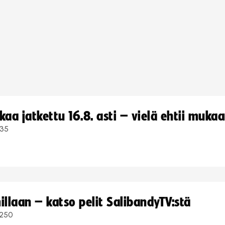
a jatkettu 16.8. asti – vielä ehtii muka
35
llaan – katso pelit SalibandyTV:stä
250