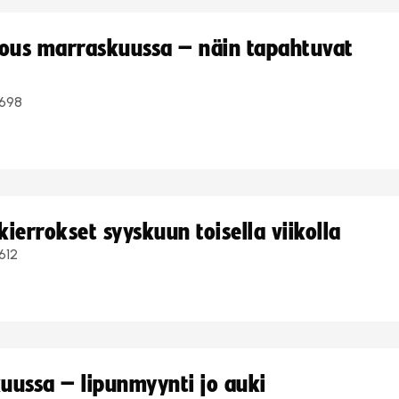
kous marraskuussa – näin tapahtuvat
698
ierrokset syyskuun toisella viikolla
612
uussa – lipunmyynti jo auki