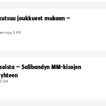
 kutsuu joukkueet mukaan –
kertoja:
3 919
kisoista – Salibandyn MM-kisojen
 yhteen
3 314