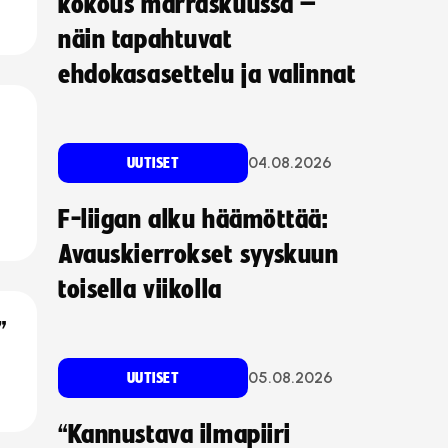
kokous marraskuussa –
näin tapahtuvat
ehdokasasettelu ja valinnat
04.08.2026
UUTISET
F-liigan alku häämöttää:
Avauskierrokset syyskuun
toisella viikolla
”
05.08.2026
UUTISET
“Kannustava ilmapiiri