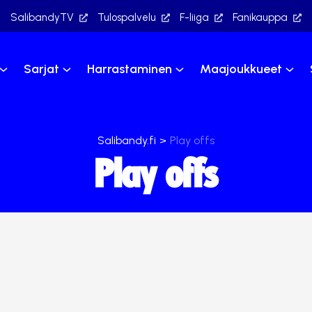
SalibandyTV
Tulospalvelu
F-liiga
Fanikauppa
Sarjat
Harrastaminen
Maajoukkueet
Salibandy.fi
>
Play offs
Play offs