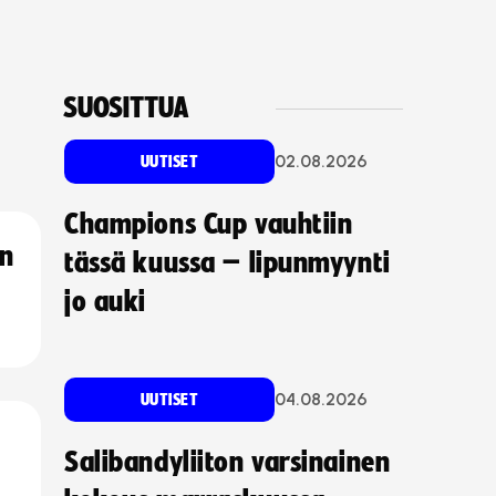
SUOSITTUA
02.08.2026
UUTISET
Champions Cup vauhtiin
an
tässä kuussa – lipunmyynti
jo auki
04.08.2026
UUTISET
Salibandyliiton varsinainen