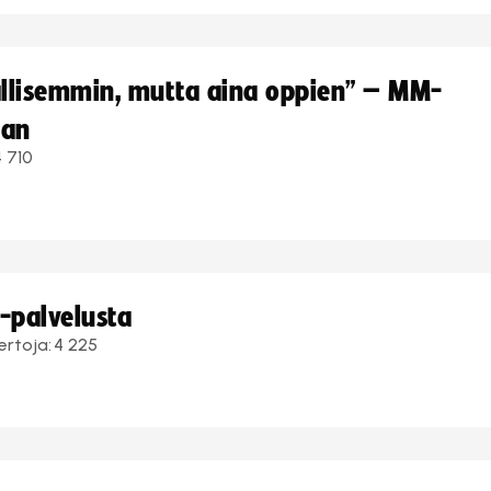
hallisemmin, mutta aina oppien” – MM-
aan
4 710
i-palvelusta
ertoja:
4 225