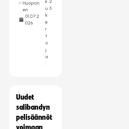
k
2
Huopon
u
3
en
k
01.07.2
e
026
r
t
o
j
a
:
Uudet
salibandyn
pelisäännöt
voimaan