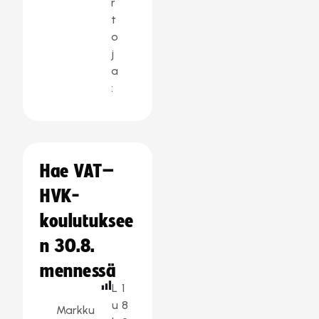
r
t
o
j
a
:
Hae VAT–
HVK-
koulutuksee
n 30.8.
mennessä
L
1
u
8
Markku