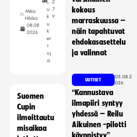
L
2
kokous
u
7
Mika
k
9
Hilska
marraskuussa –
u
08.08.
näin tapahtuvat
k
2026
er
ehdokasasettelu
t
ja valinnat
oj
a:
05.08.2
UUTISET
026
“Kannustava
Suomen
ilmapiiri syntyy
Cupin
yhdessä – Reilu
ilmoittautu
Aikuinen -pilotti
misaikaa
käynnistyy”