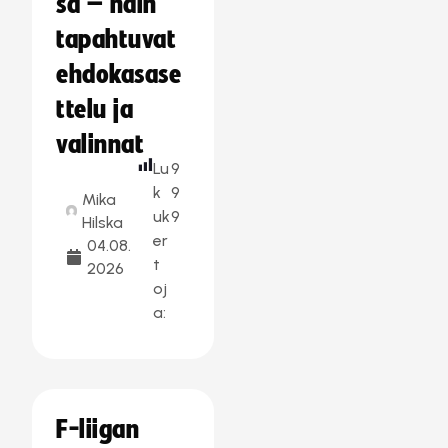
sa – näin
tapahtuvat
ehdokasase
ttelu ja
valinnat
Lu
9
k
9
Mika
uk
9
Hilska
er
04.08.
t
2026
oj
a:
F-liigan