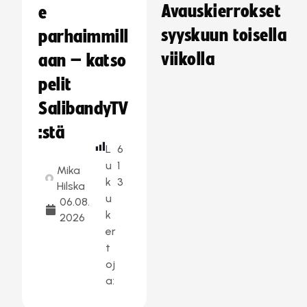
Avauskierrokset
e
syyskuun toisella
parhaimmill
viikolla
aan – katso
pelit
SalibandyTV
:stä
L
6
u
1
Mika
k
3
Hilska
u
06.08.
k
2026
er
t
oj
a: