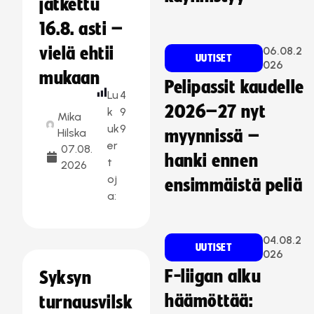
jatkettu
16.8. asti –
vielä ehtii
06.08.2
UUTISET
026
mukaan
Pelipassit kaudelle
Lu
4
2026–27 nyt
k
9
Mika
uk
9
Hilska
myynnissä –
er
07.08.
hanki ennen
t
2026
oj
ensimmäistä peliä
a:
04.08.2
UUTISET
026
F-liigan alku
Syksyn
häämöttää:
turnausvilsk