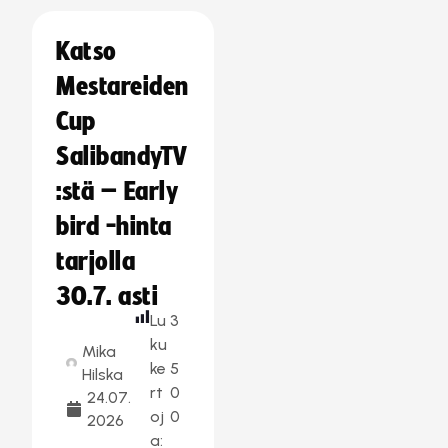
Katso
Mestareiden
Cup
SalibandyTV
:stä – Early
bird -hinta
tarjolla
30.7. asti
Lu
3
ku
Mika
ke
5
Hilska
rt
0
24.07.
oj
0
2026
a: