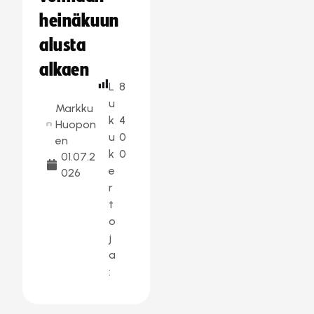
heinäkuun
alusta
alkaen
L
8
u
Markku
k
4
Huopon
u
0
en
k
0
01.07.2
e
026
r
t
o
j
a
: