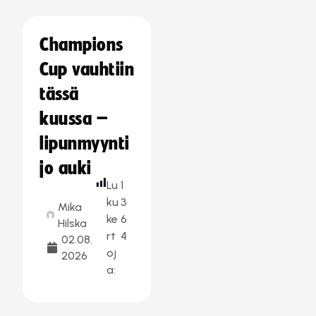
Champions
Cup vauhtiin
tässä
kuussa –
lipunmyynti
jo auki
Lu
1
ku
3
Mika
ke
6
Hilska
rt
4
02.08.
oj
2026
a: