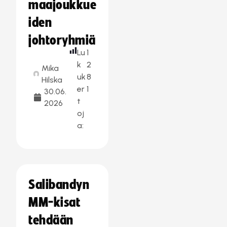
maajoukkue
iden
johtoryhmiä
Lu
1
k
2
Mika
uk
8
Hilska
er
1
30.06.
t
2026
oj
a:
Salibandyn
MM-kisat
tehdään