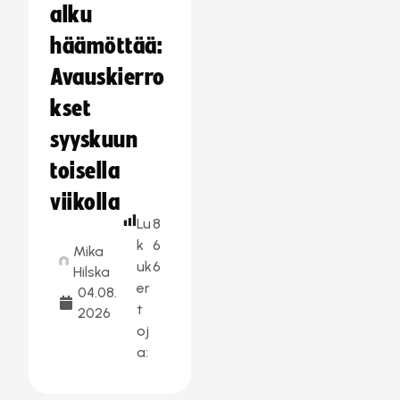
alku
häämöttää:
Avauskierro
kset
syyskuun
toisella
viikolla
Lu
8
k
6
Mika
uk
6
Hilska
er
04.08.
t
2026
oj
a: