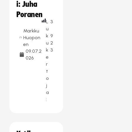
i: Juha
Poranen
L
3
u
Markku
k
9
Huopon
u
2
en
k
3
09.07.2
e
026
r
t
o
j
a
: