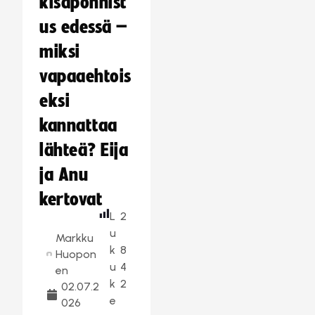
kisaponnist
us edessä –
miksi
vapaaehtois
eksi
kannattaa
lähteä? Eija
ja Anu
kertovat
L
2
u
Markku
k
8
Huopon
u
4
en
k
2
02.07.2
e
026