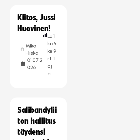
Kiitos, Jussi
Huovinen!
Lu
1
ku
6
Mika
ke
9
Hilska
rt
1
01.07.2
oj
026
a:
Salibandylii
ton hallitus
täydensi