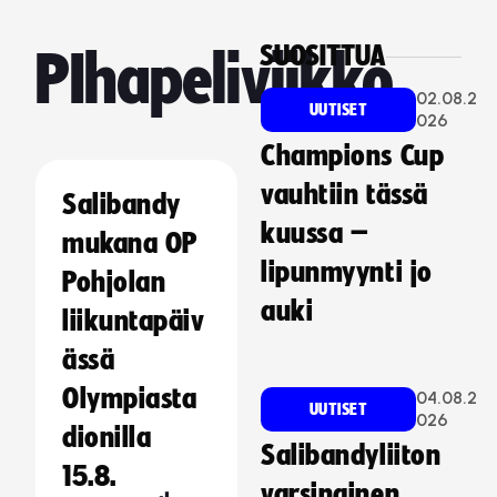
SUOSITTUA
PIhapeliviikko
02.08.2
UUTISET
026
Champions Cup
vauhtiin tässä
Salibandy
kuussa –
mukana OP
lipunmyynti jo
Pohjolan
auki
liikuntapäiv
ässä
Olympiasta
04.08.2
UUTISET
026
dionilla
Salibandyliiton
15.8.
varsinainen