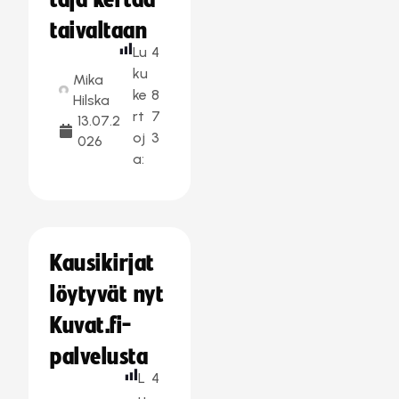
taja kertaa
taivaltaan
Lu
4
ku
Mika
ke
8
Hilska
rt
7
13.07.2
oj
3
026
a:
Kausikirjat
löytyvät nyt
Kuvat.fi-
palvelusta
L
4