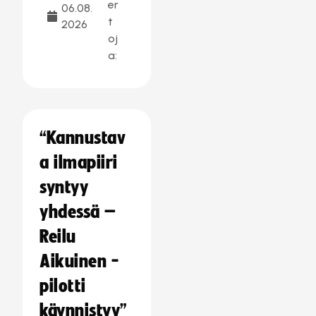
er
06.08.
t
2026
oj
a:
“Kannustav
a ilmapiiri
syntyy
yhdessä –
Reilu
Aikuinen -
pilotti
käynnistyy”