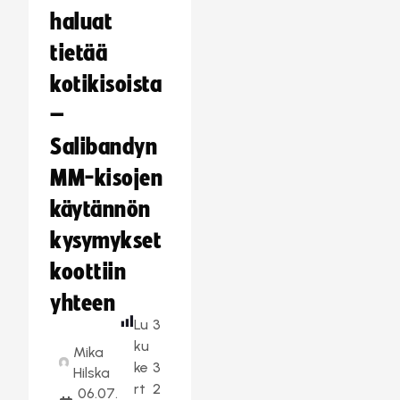
haluat
tietää
kotikisoista
–
Salibandyn
MM-kisojen
käytännön
kysymykset
koottiin
yhteen
Lu
3
ku
Mika
ke
3
Hilska
rt
2
06.07.