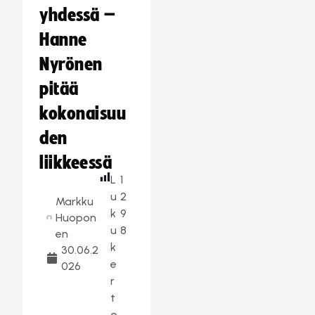
yhdessä –
Hanne
Nyrönen
pitää
kokonaisuu
den
liikkeessä
L
1
u
2
Markku
k
9
Huopon
u
8
en
k
30.06.2
e
026
r
t
o