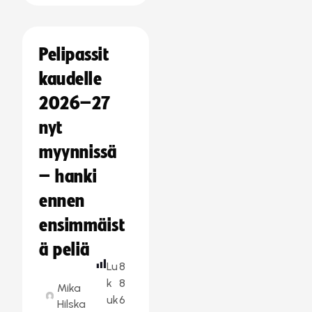
Pelipassit
kaudelle
2026–27
nyt
myynnissä
– hanki
ennen
ensimmäist
ä peliä
Lu
8
k
8
Mika
uk
6
Hilska