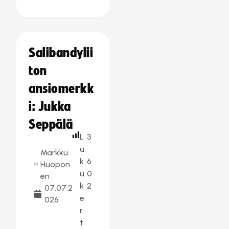
Salibandylii
ton
ansiomerkk
i: Jukka
Seppälä
L
3
u
Markku
k
6
Huopon
u
0
en
k
2
07.07.2
e
026
r
t