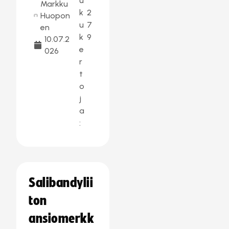
u
Markku
k
2
Huopon
u
7
en
k
9
10.07.2
e
026
r
t
o
j
a
:
Salibandylii
ton
ansiomerkk