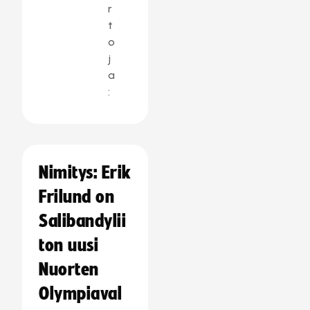
r
t
o
j
a
:
Nimitys: Erik
Frilund on
Salibandylii
ton uusi
Nuorten
Olympiaval