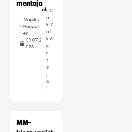
mentaja
L
2
u
Markku
k
7
Huopon
u
1
en
k
6
03.07.2
e
026
r
t
o
j
a
:
MM-