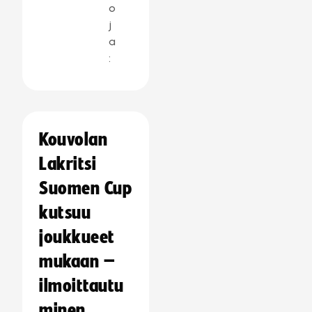
o
j
a
:
Kouvolan
Lakritsi
Suomen Cup
kutsuu
joukkueet
mukaan –
ilmoittautu
minen