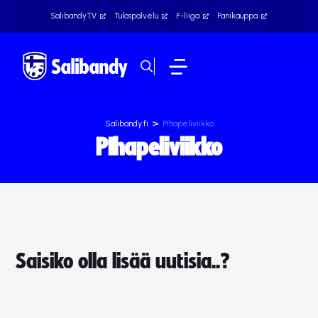
SalibandyTV
Tulospalvelu
F-liiga
Fanikauppa
>
Salibandy.fi
PIhapeliviikko
PIhapeliviikko
Saisiko olla lisää uutisia..?