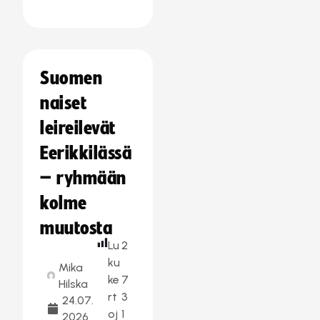
Suomen
naiset
leireilevät
Eerikkilässä
– ryhmään
kolme
muutosta
Lu
2
ku
Mika
ke
7
Hilska
rt
3
24.07.
oj
1
2026