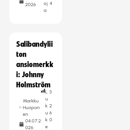
oj
4
2026
a:
Salibandylii
ton
ansiomerkk
i: Johnny
Holmström
L
3
u
Markku
k
2
Huopon
u
6
en
k
0
04.07.2
e
026