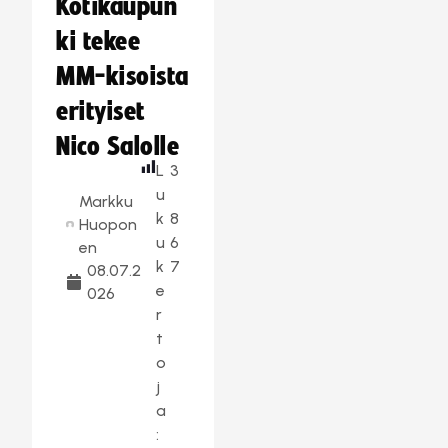
Kotikaupun
ki tekee
MM-kisoista
erityiset
Nico Salolle
L
3
u
Markku
k
8
Huopon
u
6
en
k
7
08.07.2
e
026
r
t
o
j
a
: