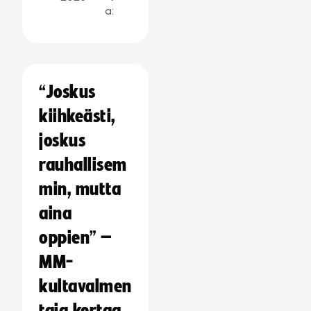
a:
“Joskus
kiihkeästi,
joskus
rauhallisem
min, mutta
aina
oppien” –
MM-
kultavalmen