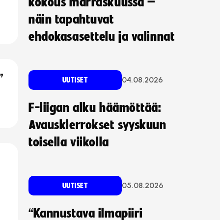
kokous marraskuussa –
näin tapahtuvat
ehdokasasettelu ja valinnat
”
04.08.2026
UUTISET
F-liigan alku häämöttää:
Avauskierrokset syyskuun
toisella viikolla
05.08.2026
UUTISET
“Kannustava ilmapiiri