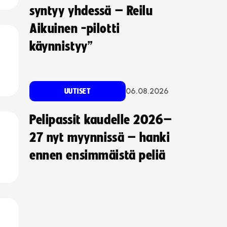
syntyy yhdessä – Reilu
Aikuinen -pilotti
käynnistyy”
06.08.2026
UUTISET
Pelipassit kaudelle 2026–
27 nyt myynnissä – hanki
ennen ensimmäistä peliä