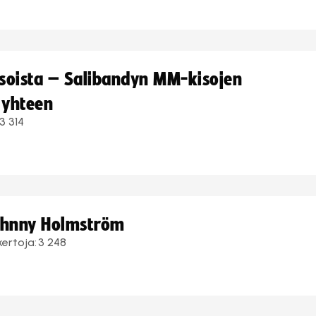
kisoista – Salibandyn MM-kisojen
 yhteen
3 314
Johnny Holmström
kertoja:
3 248