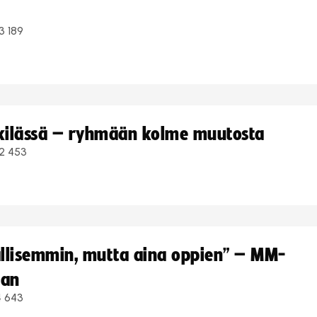
3 189
kkilässä – ryhmään kolme muutosta
2 453
hallisemmin, mutta aina oppien” – MM-
aan
4 643