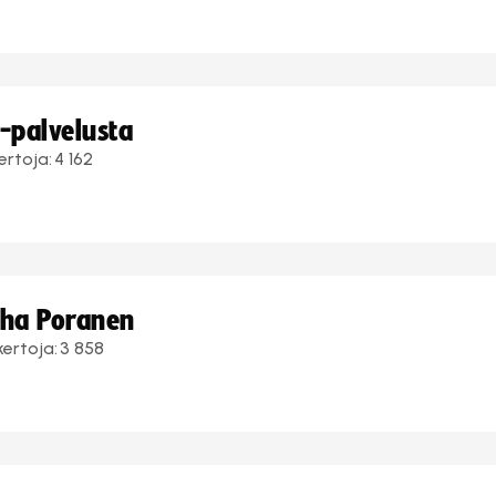
i-palvelusta
ertoja:
4 162
uha Poranen
kertoja:
3 858