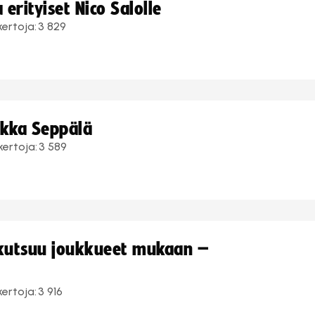
erityiset Nico Salolle
kertoja:
3 829
ukka Seppälä
kertoja:
3 589
 kutsuu joukkueet mukaan –
kertoja:
3 916