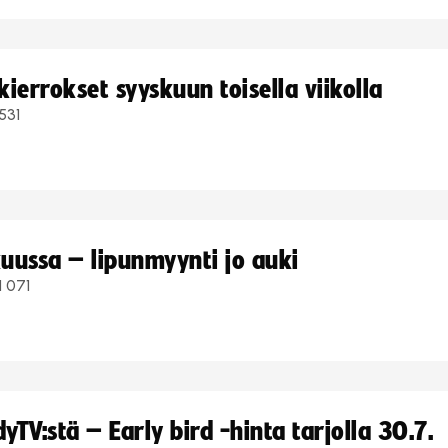
ierrokset syyskuun toisella viikolla
531
uussa – lipunmyynti jo auki
1 071
TV:stä – Early bird -hinta tarjolla 30.7.