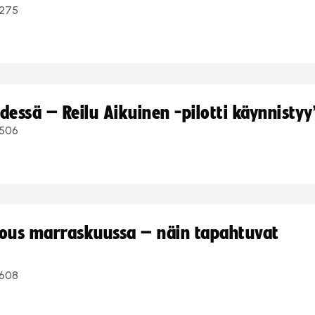
275
dessä – Reilu Aikuinen -pilotti käynnistyy
506
kous marraskuussa – näin tapahtuvat
608