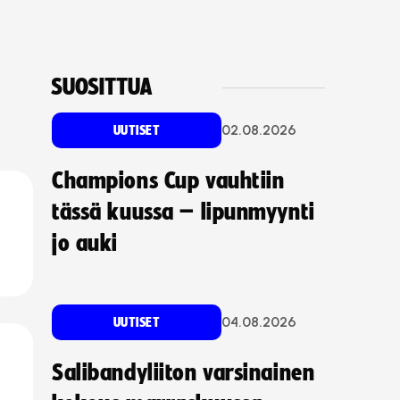
SUOSITTUA
02.08.2026
UUTISET
Champions Cup vauhtiin
tässä kuussa – lipunmyynti
jo auki
04.08.2026
UUTISET
Salibandyliiton varsinainen