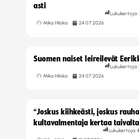
asti
Lukukertoja:
Mika Hilska
24.07.2026
Suomen naiset leireilevät Eeri
Lukukertoja:
Mika Hilska
24.07.2026
“Joskus kiihkeästi, joskus rau
kultavalmentaja kertaa taivalt
Lukukertoja: