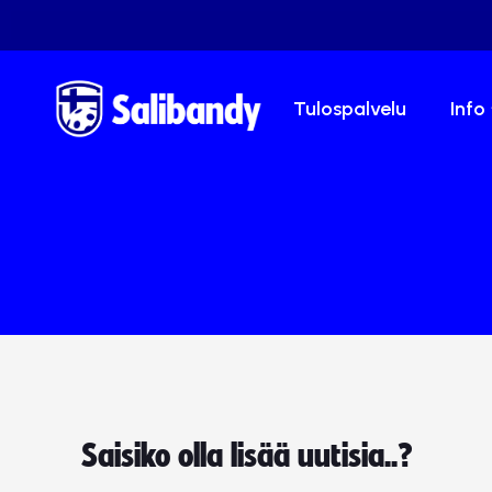
Tulospalvelu
Info
Saisiko olla lisää uutisia..?