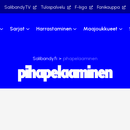
SalibandyTV
Tulospalvelu
F-liiga
Fanikauppa
Sarjat
Harrastaminen
Maajoukkueet
Salibandy.fi
>
pihapelaaminen
pihapelaaminen