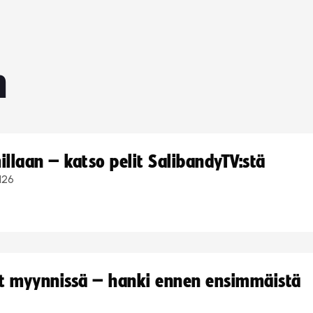
n
llaan – katso pelit SalibandyTV:stä
126
yt myynnissä – hanki ennen ensimmäistä