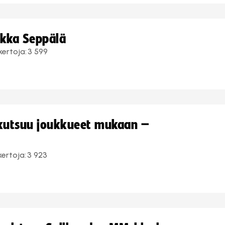
ukka Seppälä
kertoja:
3 599
 kutsuu joukkueet mukaan –
kertoja:
3 923