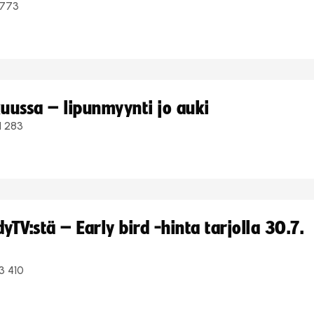
773
uussa – lipunmyynti jo auki
1 283
TV:stä – Early bird -hinta tarjolla 30.7.
3 410