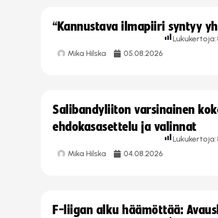
“Kannustava ilmapiiri syntyy yh
Lukukertoja:
Mika Hilska
05.08.2026
Salibandyliiton varsinainen ko
ehdokasasettelu ja valinnat
Lukukertoja:
Mika Hilska
04.08.2026
F-liigan alku häämöttää: Avausk