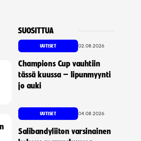
SUOSITTUA
02.08.2026
UUTISET
Champions Cup vauhtiin
tässä kuussa – lipunmyynti
jo auki
04.08.2026
UUTISET
an
Salibandyliiton varsinainen