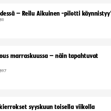
dessä – Reilu Aikuinen -pilotti käynnistyy
811
kous marraskuussa – näin tapahtuvat
897
ierrokset syyskuun toisella viikolla