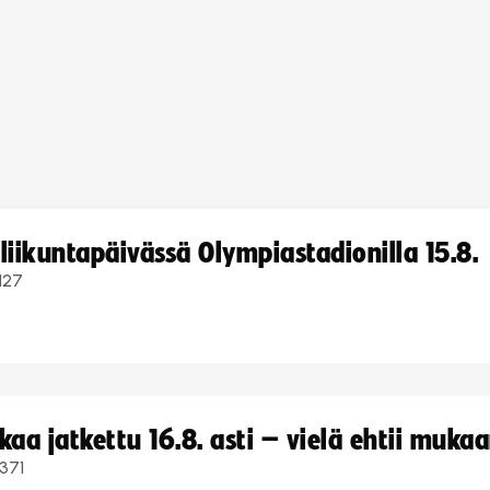
iikuntapäivässä Olympiastadionilla 15.8.
127
a jatkettu 16.8. asti – vielä ehtii muka
371