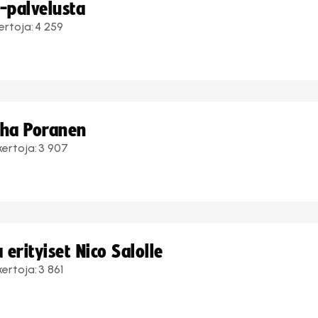
i-palvelusta
ertoja:
4 259
uha Poranen
kertoja:
3 907
erityiset Nico Salolle
kertoja:
3 861