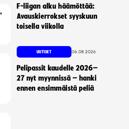
F-liigan alku häämöttää:
”
Avauskierrokset syyskuun
toisella viikolla
06.08.2026
UUTISET
Pelipassit kaudelle 2026–
27 nyt myynnissä – hanki
ennen ensimmäistä peliä