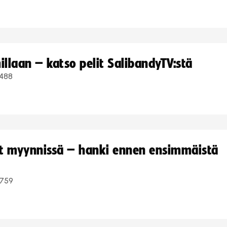
llaan – katso pelit SalibandyTV:stä
488
yt myynnissä – hanki ennen ensimmäistä
759