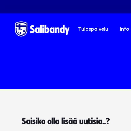
Tulospalvelu
Info
Saisiko olla lisää uutisia..?