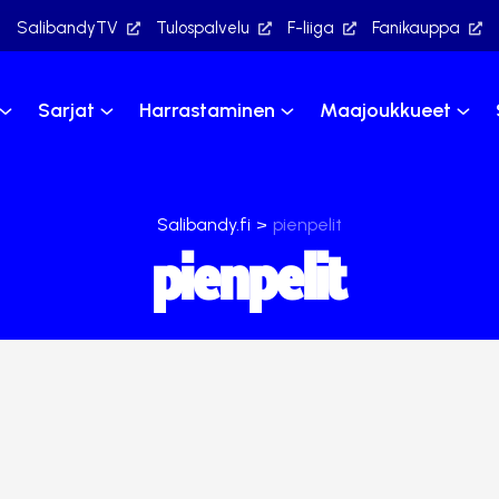
SalibandyTV
Tulospalvelu
F-liiga
Fanikauppa
Sarjat
Harrastaminen
Maajoukkueet
Salibandy.fi
>
pienpelit
pienpelit