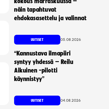
kokous marraskuussa –
näin tapahtuvat
ehdokasasettelu ja valinnat
05.08.2026
UUTISET
“Kannustava ilmapiiri
syntyy yhdessä – Reilu
Aikuinen -pilotti
käynnistyy”
04.08.2026
UUTISET