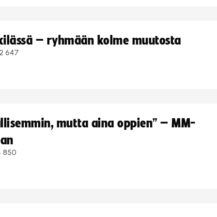
kkilässä – ryhmään kolme muutosta
2 647
hallisemmin, mutta aina oppien” – MM-
aan
4 850