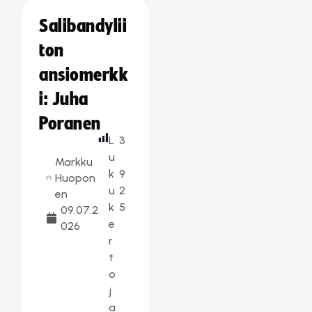
Salibandylii
ton
ansiomerkk
i: Juha
Poranen
L
3
u
Markku
k
9
Huopon
u
2
en
k
5
09.07.2
e
026
r
t
o
j
a