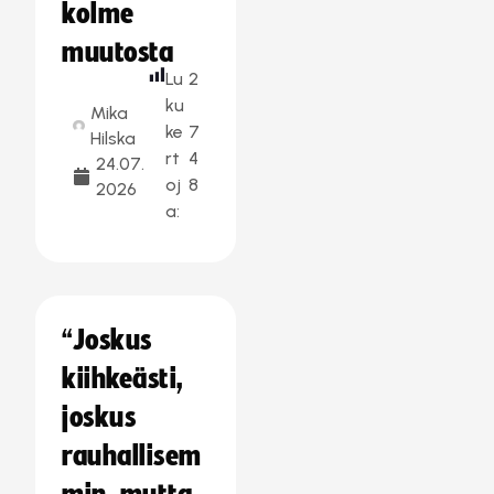
kolme
muutosta
Lu
2
ku
Mika
ke
7
Hilska
rt
4
24.07.
oj
8
2026
a:
“Joskus
kiihkeästi,
joskus
rauhallisem