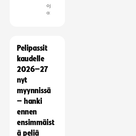
oj
a:
Pelipassit
kaudelle
2026–27
nyt
myynnissä
– hanki
ennen
ensimmäist
ä peliä