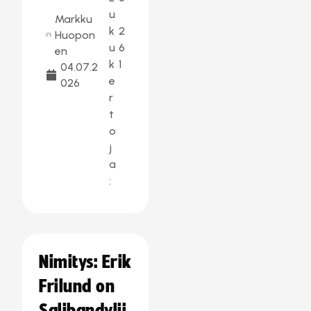
u
Markku
k
2
Huopon
u
6
en
k
1
04.07.2
e
026
r
t
o
j
a
:
Nimitys: Erik
Frilund on