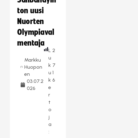
Salibandylii
ton uusi
Nuorten
Olympiaval
mentaja
L
2
u
Markku
k
7
Huopon
u
1
en
k
6
03.07.2
e
026
r
t
o
j
a
: