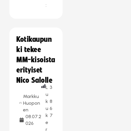
:
Kotikaupun
ki tekee
MM-kisoista
erityiset
Nico Salolle
L
3
u
Markku
k
8
Huopon
u
6
en
k
7
08.07.2
e
026
r