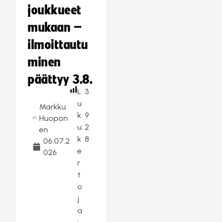
joukkueet
mukaan –
ilmoittautu
minen
päättyy 3.8.
L
3
u
Markku
k
9
Huopon
u
2
en
k
8
06.07.2
e
026
r
t
o
j
a