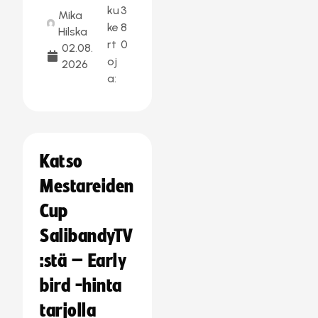
ku
3
Mika
ke
8
Hilska
rt
0
02.08.
oj
2026
a:
Katso
Mestareiden
Cup
SalibandyTV
:stä – Early
bird -hinta
tarjolla