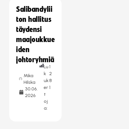
Salibandylii
ton hallitus
täydensi
maajoukkue
iden
johtoryhmiä
Lu
1
k
2
Mika
uk
8
Hilska
er
1
30.06.
t
2026
oj
a: