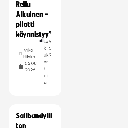
Reilu
Aikuinen -
pilotti
käynnistyy”
Lu
9
k
5
Mika
uk
9
Hilska
er
05.08.
t
2026
oj
a:
Salibandylii
ton