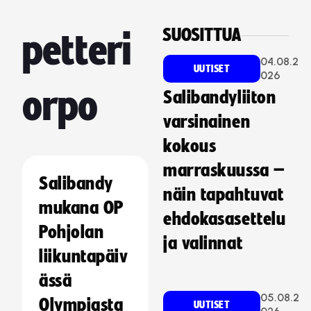
SUOSITTUA
petteri
04.08.2
UUTISET
026
orpo
Salibandyliiton
varsinainen
kokous
marraskuussa –
Salibandy
näin tapahtuvat
mukana OP
ehdokasasettelu
Pohjolan
ja valinnat
liikuntapäiv
ässä
05.08.2
Olympiasta
UUTISET