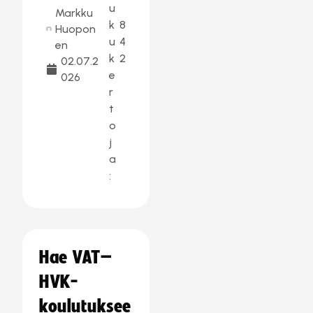
u
Markku
k
8
Huopon
u
4
en
k
2
02.07.2
e
026
r
t
o
j
a
:
Hae VAT–
HVK-
koulutuksee