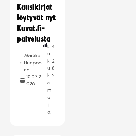
Kausikirjat
löytyvät nyt
Kuvat.fi-
palvelusta
L
4
u
Markku
k
2
Huopon
u
8
en
k
2
10.07.2
e
026
rt
o
j
a: