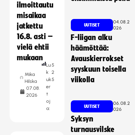
ilmoittautu
misaikaa
04.08.2
jatkettu
UUTISET
026
16.8. asti –
F-liigan alku
vielä ehtii
häämöttää:
mukaan
Avauskierrokset
Lu
5
syyskuun toisella
k
2
Mika
viikolla
uk
5
Hilska
er
07.08.
t
2026
oj
06.08.2
UUTISET
a:
026
Syksyn
turnausvilske