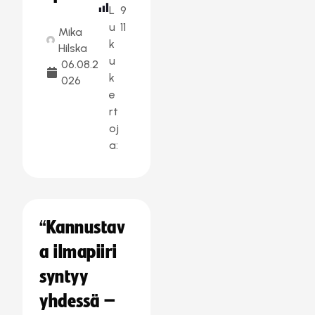
L
9
u
11
Mika
k
Hilska
u
06.08.2
k
026
e
rt
oj
a:
“Kannustav
a ilmapiiri
syntyy
yhdessä –