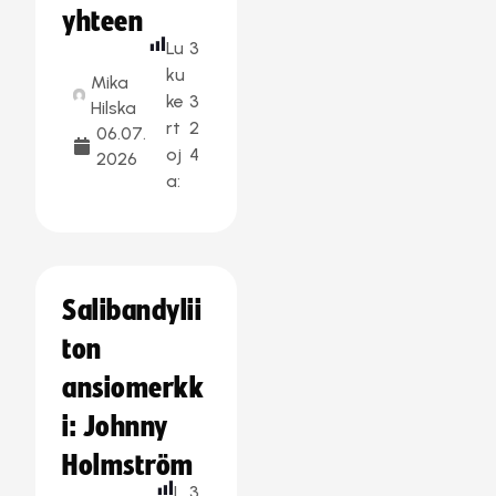
yhteen
Lu
3
ku
Mika
ke
3
Hilska
rt
2
06.07.
oj
4
2026
a:
Salibandylii
ton
ansiomerkk
i: Johnny
Holmström
L
3