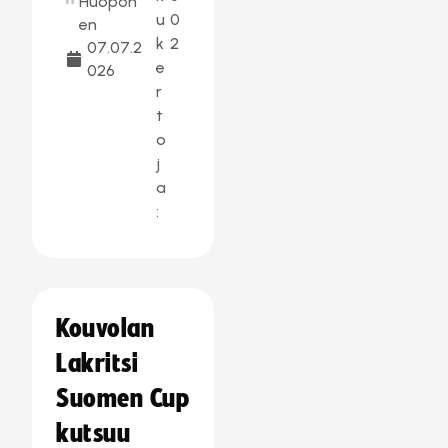
Huopon
u
0
en
k
2
07.07.2
e
026
r
t
o
j
a
:
Kouvolan
Lakritsi
Suomen Cup
kutsuu