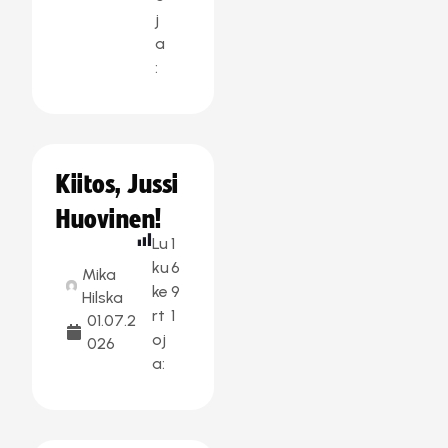
j
a
:
Kiitos, Jussi
Huovinen!
Lu
1
ku
6
Mika
ke
9
Hilska
rt
1
01.07.2
oj
026
a: