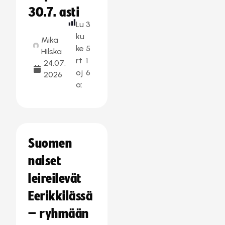
30.7. asti
Lu
3
ku
Mika
ke
5
Hilska
rt
1
24.07.
oj
6
2026
a:
Suomen
naiset
leireilevät
Eerikkilässä
– ryhmään