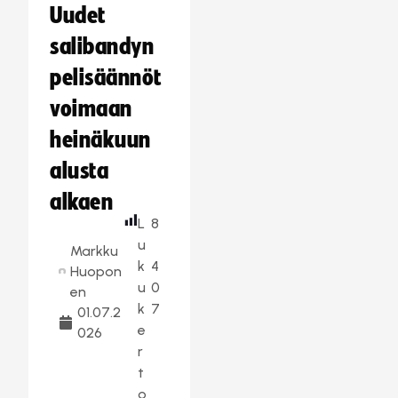
Uudet
salibandyn
pelisäännöt
voimaan
heinäkuun
alusta
alkaen
L
8
u
Markku
k
4
Huopon
u
0
en
k
7
01.07.2
e
026
r
t
o