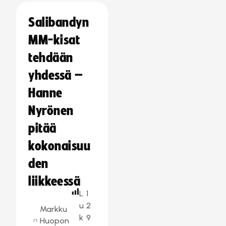
Salibandyn
MM-kisat
tehdään
yhdessä –
Hanne
Nyrönen
pitää
kokonaisuu
den
liikkeessä
L
1
u
2
Markku
k
9
Huopon