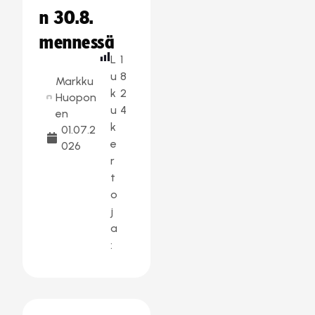
n 30.8.
mennessä
L
1
u
8
Markku
k
2
Huopon
u
4
en
k
01.07.2
e
026
r
t
o
j
a
: