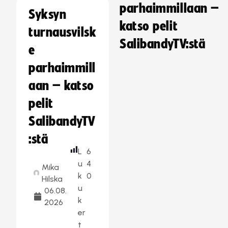
parhaimmillaan –
Syksyn
katso pelit
turnausvilsk
SalibandyTV:stä
e
parhaimmill
aan – katso
pelit
SalibandyTV
:stä
L
6
u
4
Mika
k
0
Hilska
u
06.08.
k
2026
er
t