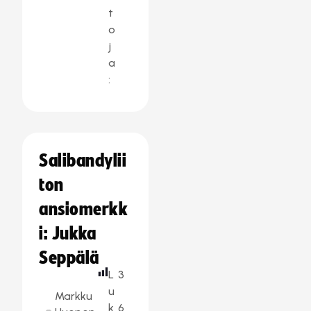
t
o
j
a
:
Salibandylii
ton
ansiomerkk
i: Jukka
Seppälä
L
3
u
Markku
k
6