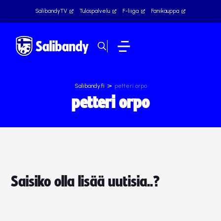
SalibandyTV
Tulospalvelu
F-liiga
Fanikauppa
>
Salibandy.fi
petteri orpo
petteri orpo
Saisiko olla lisää uutisia..?