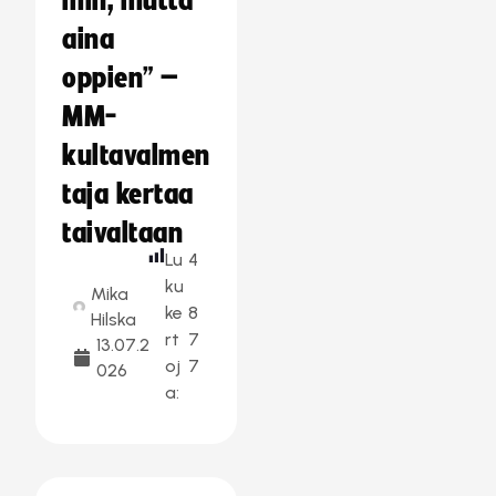
min, mutta
aina
oppien” –
MM-
kultavalmen
taja kertaa
taivaltaan
Lu
4
ku
Mika
ke
8
Hilska
rt
7
13.07.2
oj
7
026
a: