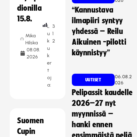
026
dionilla
“Kannustava
15.8.
ilmapiiri syntyy
L
3
yhdessä – Reilu
u
1
Mika
k
2
Aikuinen -pilotti
Hilska
u
08.08.
käynnistyy”
k
2026
er
t
06.08.2
oj
UUTISET
026
a:
Pelipassit kaudelle
2026–27 nyt
myynnissä –
Suomen
hanki ennen
Cupin
ensimmäistä peliä