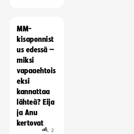
MM-
kisaponnist
us edessä –
miksi
vapaaehtois
eksi
kannattaa
lähteä? Eija
ja Anu
kertovat
L
2