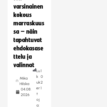
varsinainen
kokous
marraskuus
sa – näin
tapahtuvat
ehdokasase
ttelu ja
valinnat
Lu
1
k
0
Mika
uk
2
Hilska
er
1
04.08.
t
2026
oj
a: