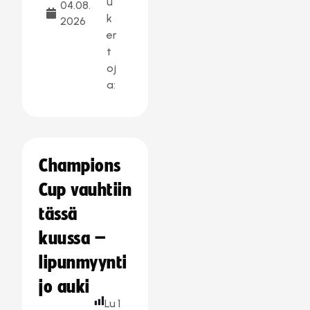
u
04.08.
k
2026
er
t
oj
a:
Champions
Cup vauhtiin
tässä
kuussa –
lipunmyynti
jo auki
Lu
1