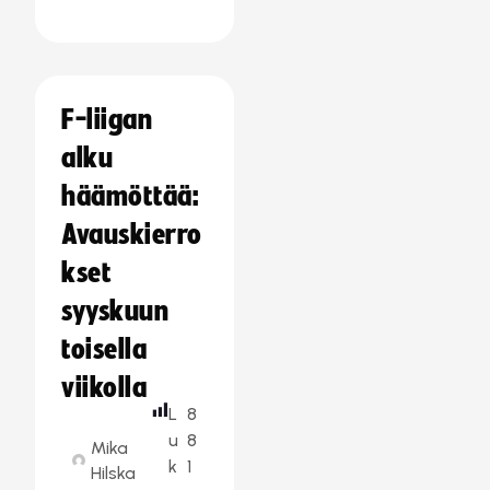
F-liigan
alku
häämöttää:
Avauskierro
kset
syyskuun
toisella
viikolla
L
8
u
8
Mika
k
1
Hilska