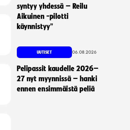
syntyy yhdessä – Reilu
Aikuinen -pilotti
käynnistyy”
06.08.2026
UUTISET
Pelipassit kaudelle 2026–
27 nyt myynnissä – hanki
ennen ensimmäistä peliä