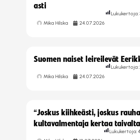
asti
Lukukertoja:
Mika Hilska
24.07.2026
Suomen naiset leireilevät Eeri
Lukukertoja:
Mika Hilska
24.07.2026
“Joskus kiihkeästi, joskus rau
kultavalmentaja kertaa taivalt
Lukukertoja: