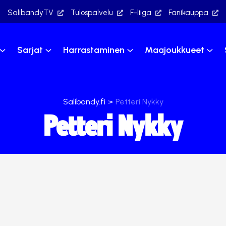
SalibandyTV
Tulospalvelu
F-liiga
Fanikauppa
Sarjat
Harrastaminen
Maajoukkueet
Salibandy.fi
>
Petteri Nykky
Petteri Nykky