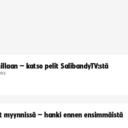
llaan – katso pelit SalibandyTV:stä
193
yt myynnissä – hanki ennen ensimmäistä