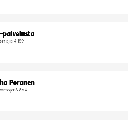
i-palvelusta
ertoja:
4 189
uha Poranen
kertoja:
3 864