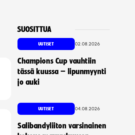
SUOSITTUA
02.08.2026
UUTISET
Champions Cup vauhtiin
tässä kuussa – lipunmyynti
jo auki
04.08.2026
UUTISET
Salibandyliiton varsinainen