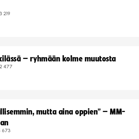
3 219
kkilässä – ryhmään kolme muutosta
2 477
hallisemmin, mutta aina oppien” – MM-
aan
4 673