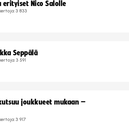
erityiset Nico Salolle
kertoja:
3 833
ukka Seppälä
kertoja:
3 591
 kutsuu joukkueet mukaan –
kertoja:
3 917