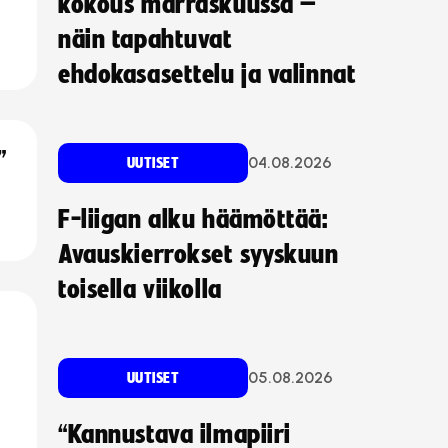
kokous marraskuussa –
näin tapahtuvat
ehdokasasettelu ja valinnat
”
04.08.2026
UUTISET
F-liigan alku häämöttää:
Avauskierrokset syyskuun
toisella viikolla
05.08.2026
UUTISET
“Kannustava ilmapiiri