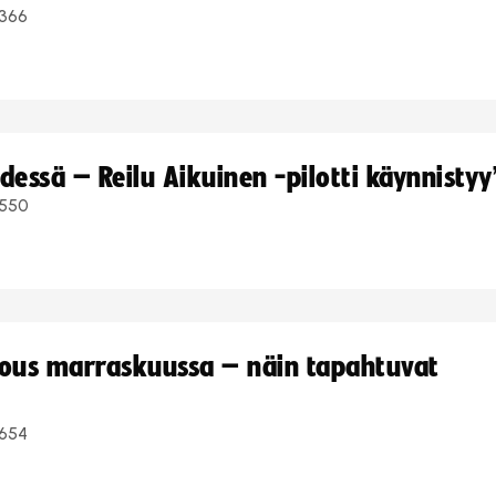
366
dessä – Reilu Aikuinen -pilotti käynnistyy
550
kous marraskuussa – näin tapahtuvat
654