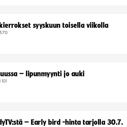
ierrokset syyskuun toisella viikolla
570
uussa – lipunmyynti jo auki
1 101
TV:stä – Early bird -hinta tarjolla 30.7.