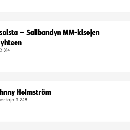
kisoista – Salibandyn MM-kisojen
 yhteen
3 314
Johnny Holmström
kertoja:
3 248