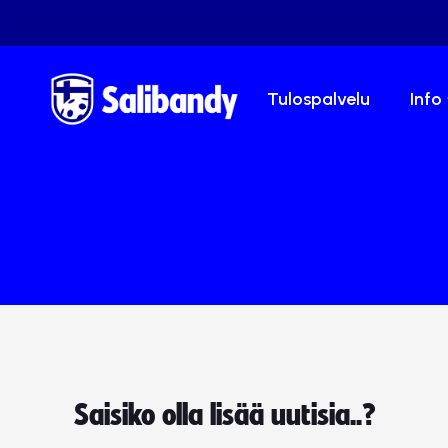
Tulospalvelu
Info
Saisiko olla lisää uutisia..?