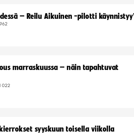
dessä – Reilu Aikuinen -pilotti käynnistyy
962
kous marraskuussa – näin tapahtuvat
1 022
ierrokset syyskuun toisella viikolla