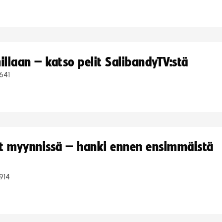
llaan – katso pelit SalibandyTV:stä
641
yt myynnissä – hanki ennen ensimmäistä
914