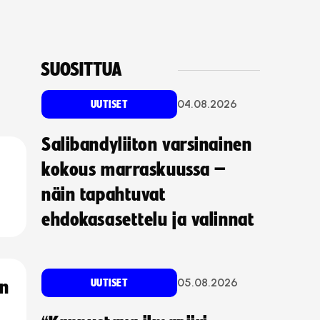
SUOSITTUA
04.08.2026
UUTISET
Salibandyliiton varsinainen
kokous marraskuussa –
näin tapahtuvat
ehdokasasettelu ja valinnat
05.08.2026
UUTISET
an