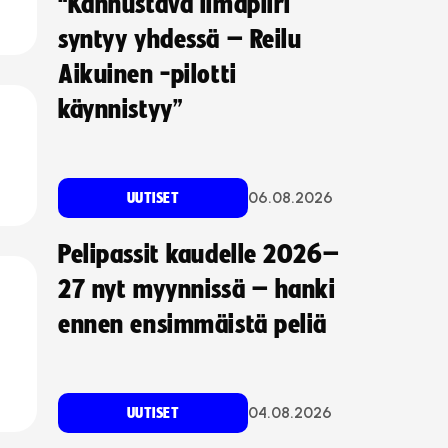
“Kannustava ilmapiiri
syntyy yhdessä – Reilu
Aikuinen -pilotti
käynnistyy”
06.08.2026
UUTISET
Pelipassit kaudelle 2026–
27 nyt myynnissä – hanki
ennen ensimmäistä peliä
04.08.2026
UUTISET