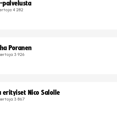
i-palvelusta
ertoja:
4 282
uha Poranen
kertoja:
3 926
erityiset Nico Salolle
kertoja:
3 867