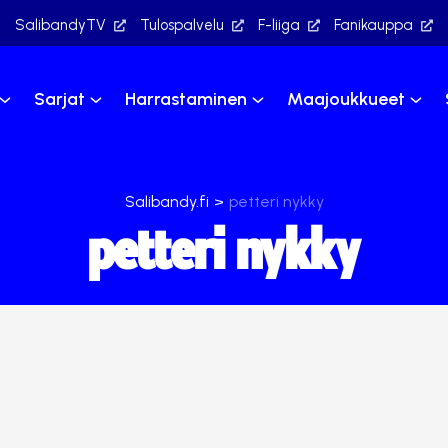
SalibandyTV
Tulospalvelu
F-liiga
Fanikauppa
Sarjat
Harrastaminen
Maajoukkueet
Salibandy.fi
>
petteri nykky
petteri nykky