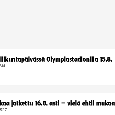
iikuntapäivässä Olympiastadionilla 15.8.
314
a jatkettu 16.8. asti – vielä ehtii muka
527