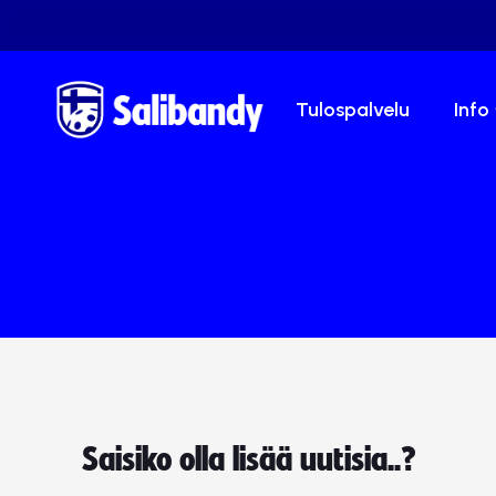
Tulospalvelu
Info
Saisiko olla lisää uutisia..?