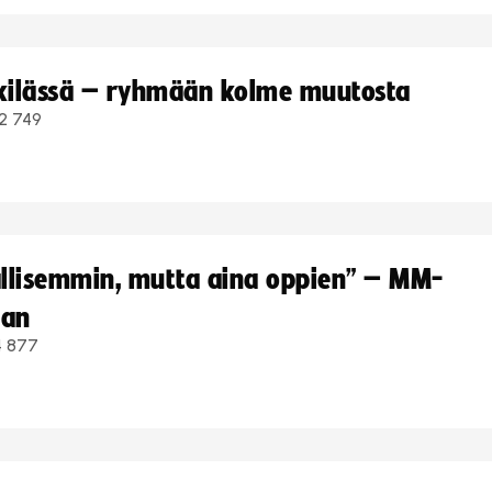
kkilässä – ryhmään kolme muutosta
2 749
hallisemmin, mutta aina oppien” – MM-
aan
4 877