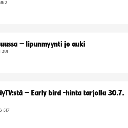
882
uussa – lipunmyynti jo auki
1 381
TV:stä – Early bird -hinta tarjolla 30.7.
3 517