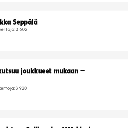
ukka Seppälä
kertoja:
3 602
 kutsuu joukkueet mukaan –
kertoja:
3 928