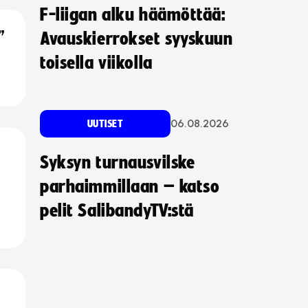
F-liigan alku häämöttää:
”
Avauskierrokset syyskuun
toisella viikolla
06.08.2026
UUTISET
Syksyn turnausvilske
parhaimmillaan – katso
pelit SalibandyTV:stä