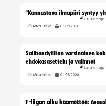
“Kannustava ilmapiiri syntyy yh
Lukukertoja:
Mika Hilska
05.08.2026
Salibandyliiton varsinainen ko
ehdokasasettelu ja valinnat
Lukukertoja:
Mika Hilska
04.08.2026
F-liigan alku häämöttää: Avausk