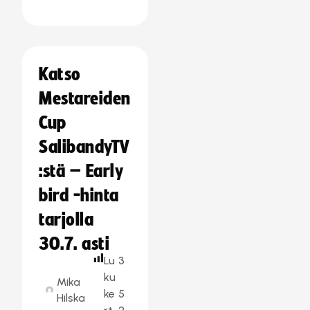
Katso
Mestareiden
Cup
SalibandyTV
:stä – Early
bird -hinta
tarjolla
30.7. asti
Lu
3
ku
Mika
ke
5
Hilska