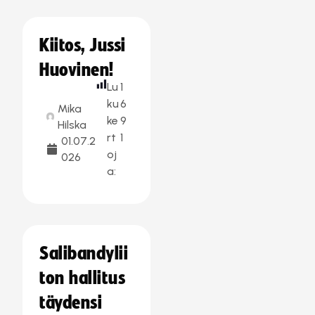
Kiitos, Jussi
Huovinen!
Lu
1
ku
6
Mika
ke
9
Hilska
rt
1
01.07.2
oj
026
a:
Salibandylii
ton hallitus
täydensi