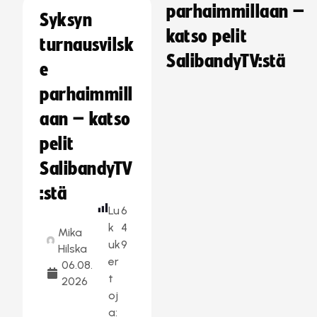
parhaimmillaan –
Syksyn
katso pelit
turnausvilsk
SalibandyTV:stä
e
parhaimmill
aan – katso
pelit
SalibandyTV
:stä
Lu
6
k
4
Mika
uk
9
Hilska
er
06.08.
t
2026
oj
a: