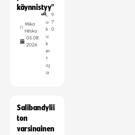
käynnistyy”
L
9
u
7
Mika
k
0
Hilska
u
05.08.
k
2026
er
t
oj
a:
Salibandylii
ton
varsinainen