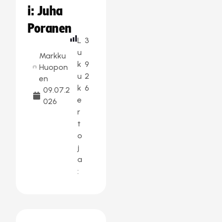
i: Juha
Poranen
L
3
u
Markku
k
9
Huopon
u
2
en
k
6
09.07.2
e
026
r
t
o
j
a
: