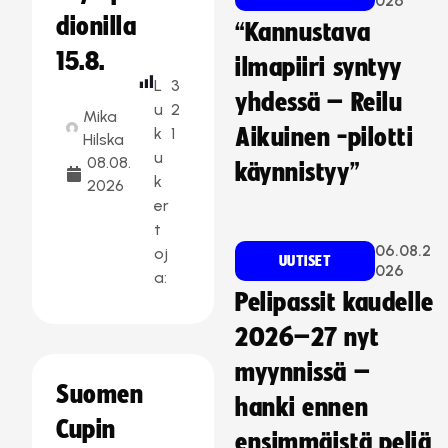
026
dionilla
“Kannustava
15.8.
ilmapiiri syntyy
L
3
yhdessä – Reilu
u
2
Mika
k
1
Aikuinen -pilotti
Hilska
u
08.08.
käynnistyy”
k
2026
er
t
06.08.2
oj
UUTISET
026
a:
Pelipassit kaudelle
2026–27 nyt
myynnissä –
Suomen
hanki ennen
Cupin
ensimmäistä peliä