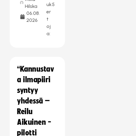
uk
5
Hilska
er
06.08.
t
2026
oj
a:
“Kannustav
a ilmapiiri
syntyy
yhdessä –
Reilu
Aikuinen -
pilotti