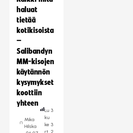
haluat
tietää
kotikisoista
–
Salibandyn
MM-kisojen
käytännön
kysymykset
koottiin
yhteen
Lu
3
ku
Mika
ke
3
Hilska
rt
2