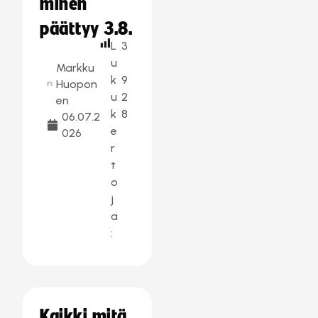
minen
päättyy 3.8.
L
3
u
Markku
k
9
Huopon
u
2
en
k
8
06.07.2
e
026
r
t
o
j
a
:
Kaikki mitä