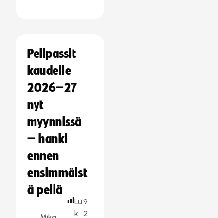
Pelipassit
kaudelle
2026–27
nyt
myynnissä
– hanki
ennen
ensimmäist
ä peliä
Lu
9
k
2
Mika