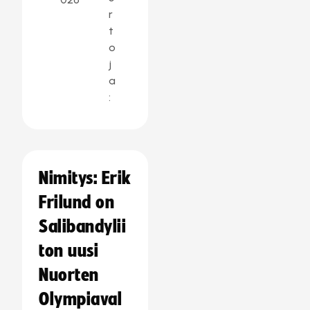
r
t
o
j
a
:
Nimitys: Erik
Frilund on
Salibandylii
ton uusi
Nuorten
Olympiaval