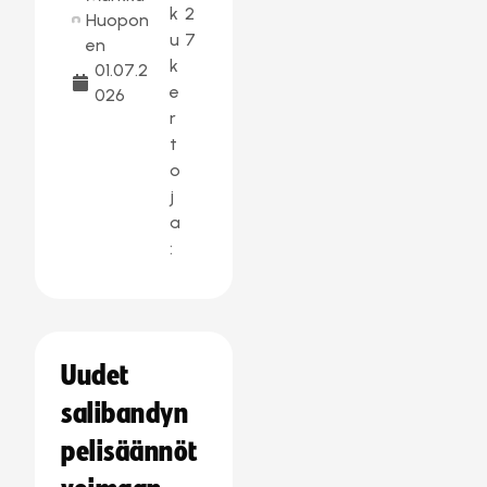
k
2
Huopon
u
7
en
k
01.07.2
e
026
r
t
o
j
a
:
Uudet
salibandyn
pelisäännöt