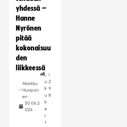
yhdessä –
Hanne
Nyrönen
pitää
kokonaisuu
den
liikkeessä
L
1
u
2
Markku
k
9
Huopon
u
8
en
k
30.06.2
e
026
r
t