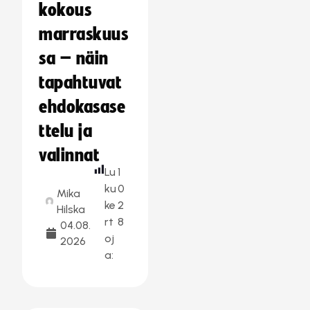
kokous
marraskuus
sa – näin
tapahtuvat
ehdokasase
ttelu ja
valinnat
Lu
1
ku
0
Mika
ke
2
Hilska
rt
8
04.08.
oj
2026
a: