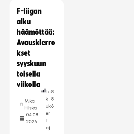
F-liigan
alku
häämöttää:
Avauskierro
kset
syyskuun
toisella
viikolla
Lu
8
k
8
Mika
uk
6
Hilska
er
04.08.
t
2026
oj