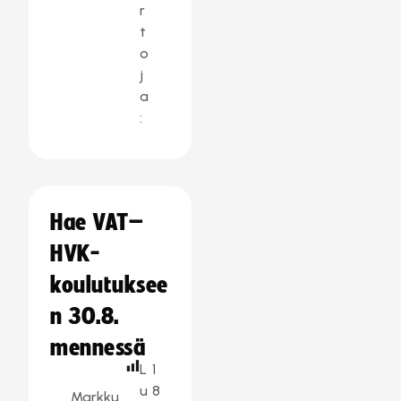
r
t
o
j
a
:
Hae VAT–
HVK-
koulutuksee
n 30.8.
mennessä
L
1
u
8
Markku