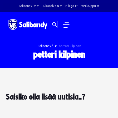
SalibandyTV
Tulospalvelu
F-liiga
Fanikauppa
>
Salibandy.fi
petteri kilpinen
petteri kilpinen
Saisiko olla lisää uutisia..?