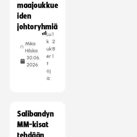
maajoukkue
iden
johtoryhmiä
Lu
1
k
2
Mika
uk
8
Hilska
er
1
30.06.
t
2026
oj
a:
Salibandyn
MM-kisat
tehdään