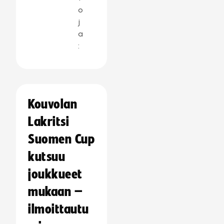
o
j
a
:
Kouvolan
Lakritsi
Suomen Cup
kutsuu
joukkueet
mukaan –
ilmoittautu