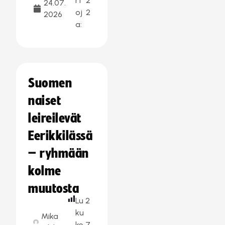
rt
2
24.07.
oj
2
2026
a:
Suomen
naiset
leireilevät
Eerikkilässä
– ryhmään
kolme
muutosta
Lu
2
ku
Mika
ke
7