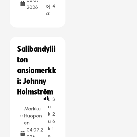
06.07.
oj
4
2026
a:
Salibandylii
ton
ansiomerkk
i: Johnny
Holmström
L
3
u
Markku
k
2
Huopon
u
6
en
k
1
04.07.2
e
026