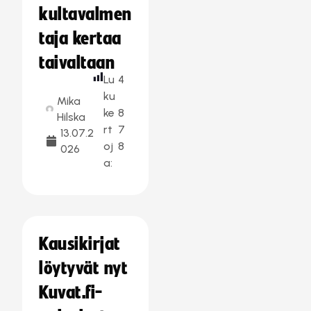
kultavalmen
taja kertaa
taivaltaan
Lu
4
ku
Mika
ke
8
Hilska
rt
7
13.07.2
oj
8
026
a:
Kausikirjat
löytyvät nyt
Kuvat.fi-