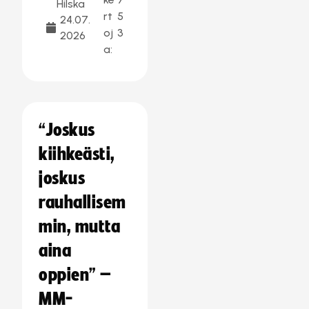
Hilska
rt
5
24.07.
oj
3
2026
a:
“Joskus
kiihkeästi,
joskus
rauhallisem
min, mutta
aina
oppien” –
MM-