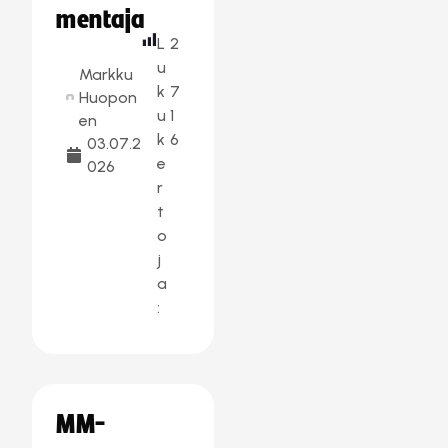
mentaja
L
2
u
Markku
k
7
Huopon
u
1
en
k
6
03.07.2
e
026
r
t
o
j
a
:
MM-