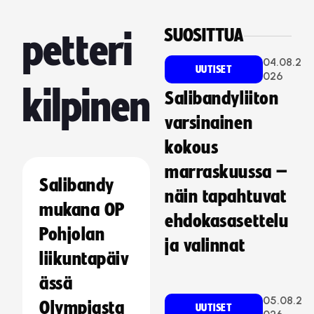
SUOSITTUA
petteri
04.08.2
UUTISET
026
kilpinen
Salibandyliiton
varsinainen
kokous
marraskuussa –
Salibandy
näin tapahtuvat
mukana OP
ehdokasasettelu
Pohjolan
ja valinnat
liikuntapäiv
ässä
05.08.2
Olympiasta
UUTISET