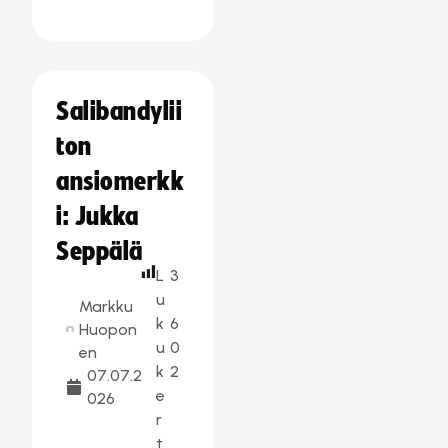
Salibandylii
ton
ansiomerkk
i: Jukka
Seppälä
L
3
u
Markku
k
6
Huopon
u
0
en
k
2
07.07.2
e
026
r
t