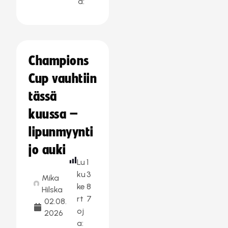
a:
Champions
Cup vauhtiin
tässä
kuussa –
lipunmyynti
jo auki
Lu
1
ku
3
Mika
ke
8
Hilska
rt
7
02.08.
oj
2026
a: