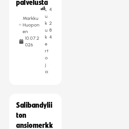
palvelusta
L
4
u
Markku
k
2
Huopon
u
8
en
k
4
10.07.2
e
026
rt
o
j
a:
Salibandylii
ton
ansiomerkk