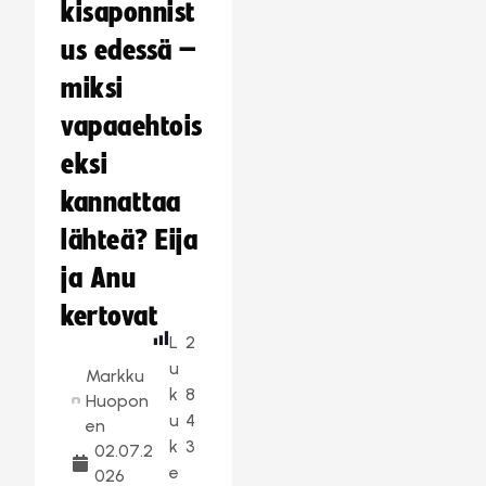
kisaponnist
us edessä –
miksi
vapaaehtois
eksi
kannattaa
lähteä? Eija
ja Anu
kertovat
L
2
u
Markku
k
8
Huopon
u
4
en
k
3
02.07.2
e
026