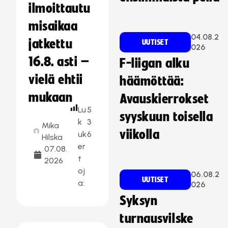
ilmoittautu
misaikaa
04.08.2
jatkettu
UUTISET
026
16.8. asti –
F-liigan alku
vielä ehtii
häämöttää:
mukaan
Avauskierrokset
Lu
5
syyskuun toisella
k
3
Mika
viikolla
uk
6
Hilska
er
07.08.
t
2026
oj
06.08.2
UUTISET
a:
026
Syksyn
turnausvilske