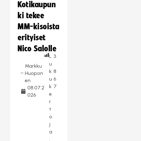
Kotikaupun
ki tekee
MM-kisoista
erityiset
Nico Salolle
L
3
u
Markku
k
8
Huopon
u
6
en
k
7
08.07.2
e
026
r
t
o
j
a
: