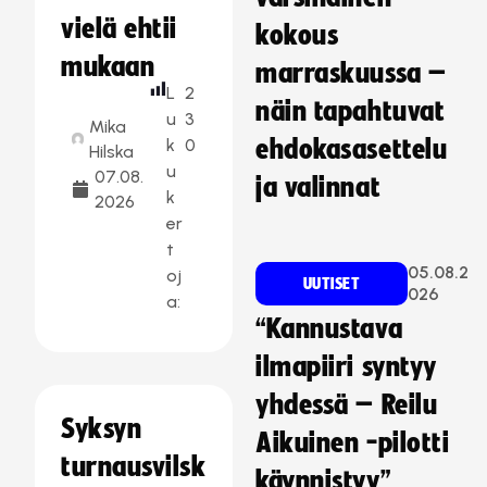
vielä ehtii
kokous
mukaan
marraskuussa –
L
2
näin tapahtuvat
u
3
Mika
k
0
ehdokasasettelu
Hilska
u
07.08.
ja valinnat
k
2026
er
t
05.08.2
oj
UUTISET
026
a:
“Kannustava
ilmapiiri syntyy
yhdessä – Reilu
Syksyn
Aikuinen -pilotti
turnausvilsk
käynnistyy”