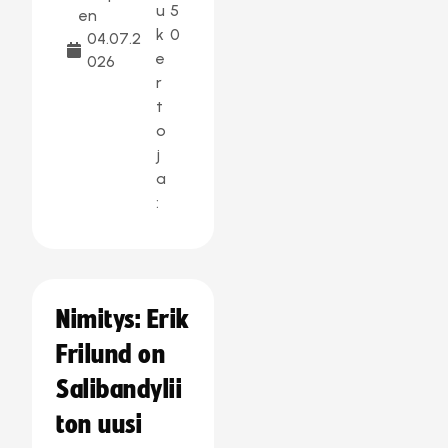
u
5
en
k
0
04.07.2
e
026
r
t
o
j
a
:
Nimitys: Erik
Frilund on
Salibandylii
ton uusi