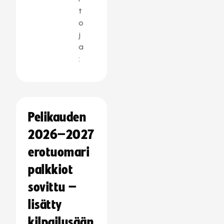
t
o
j
a
:
Pelikauden
2026–2027
erotuomari
palkkiot
sovittu –
lisätty
kilpailusään