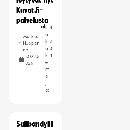
löytyvät nyt
Kuvat.fi-
palvelusta
L
4
u
Markku
k
2
Huopon
u
3
en
k
4
10.07.2
e
026
rt
o
j
a:
Salibandylii