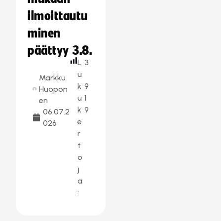
ilmoittautu
minen
päättyy 3.8.
L
3
u
Markku
k
9
Huopon
u
1
en
k
9
06.07.2
e
026
r
t
o
j
a
: