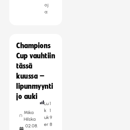
oj
a:
Champions
Cup vauhtiin
tässä
kuussa –
lipunmyynti
jo auki
Lu
1
k
1
Mika
uk
9
Hilska
er
8
02.08.