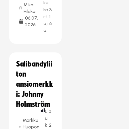
ku
Mika
ke
3
Hilska
rt
1
06.07.
oj
6
2026
a:
Salibandylii
ton
ansiomerkk
i: Johnny
Holmström
L
3
u
Markku
k
2
Huopon