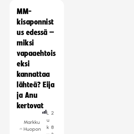
MM-
kisaponnist
us edessä –
miksi
vapaaehtois
eksi
kannattaa
lähteä? Eija
ja Anu
kertovat
L
2
u
Markku
k
8
Huopon