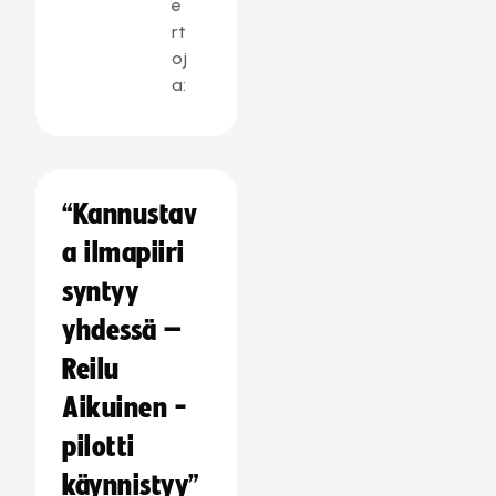
e
rt
oj
a:
“Kannustav
a ilmapiiri
syntyy
yhdessä –
Reilu
Aikuinen -
pilotti
käynnistyy”