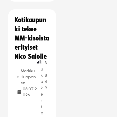
Kotikaupun
ki tekee
MM-kisoista
erityiset
Nico Salolle
L
3
u
Markku
k
8
Huopon
u
4
en
k
9
08.07.2
e
026
r
t
o