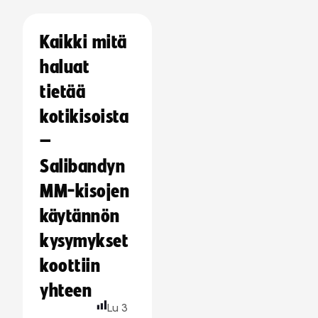
Kaikki mitä
haluat
tietää
kotikisoista
–
Salibandyn
MM-kisojen
käytännön
kysymykset
koottiin
yhteen
Lu
3