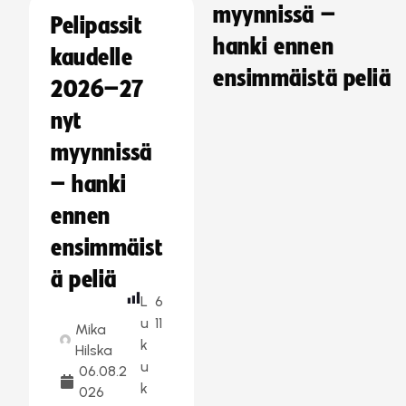
myynnissä –
Pelipassit
hanki ennen
kaudelle
ensimmäistä peliä
2026–27
nyt
myynnissä
– hanki
ennen
ensimmäist
ä peliä
L
6
u
11
Mika
k
Hilska
u
06.08.2
k
026