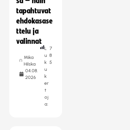
sa – näin
tapahtuvat
ehdokasase
ttelu ja
valinnat
L
7
u
8
Mika
k
5
Hilska
u
04.08.
k
2026
er
t
oj
a: