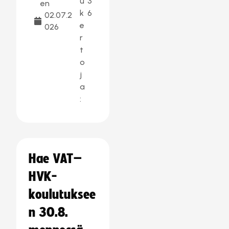
u
3
en
k
6
02.07.2
e
026
r
t
o
j
a
:
Hae VAT–
HVK-
koulutuksee
n 30.8.