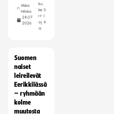
ku
Mika
ke
3
Hilska
rt
1
24.07.
oj
4
2026
a:
Suomen
naiset
leireilevät
Eerikkilässä
– ryhmään
kolme
muutosta