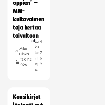
oppien” –
MM-
kultavalmen
taja kertaa
taivaltaan
Lu
4
ku
Mika
ke
7
Hilska
rt
6
13.07.2
oj
9
026
a:
Kausikirjat