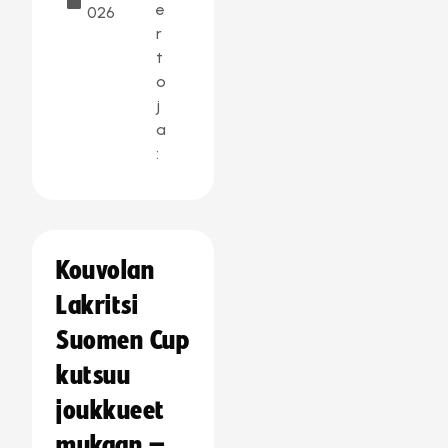
e
026
r
t
o
j
a
:
Kouvolan
Lakritsi
Suomen Cup
kutsuu
joukkueet
mukaan –