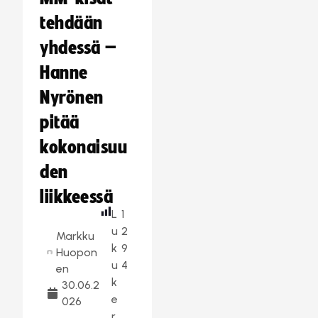
tehdään
yhdessä –
Hanne
Nyrönen
pitää
kokonaisuu
den
liikkeessä
L
1
u
2
Markku
k
9
Huopon
u
4
en
k
30.06.2
e
026
r