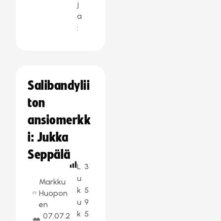
j
a
:
Salibandylii
ton
ansiomerkk
i: Jukka
Seppälä
L
3
u
Markku
k
5
Huopon
u
9
en
k
5
07.07.2