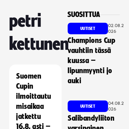
SUOSITTUA
petri
02.08.2
UUTISET
026
kettunen
Champions Cup
vauhtiin tässä
kuussa –
lipunmyynti jo
Suomen
auki
Cupin
ilmoittautu
04.08.2
misaikaa
UUTISET
026
jatkettu
Salibandyliiton
16.8. asti –
varsinainen