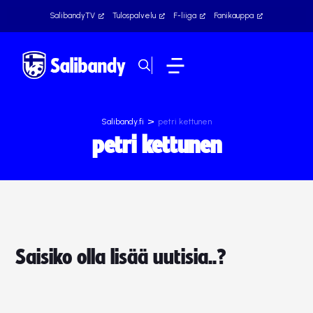
SalibandyTV
Tulospalvelu
F-liiga
Fanikauppa
>
Salibandy.fi
petri kettunen
petri kettunen
Saisiko olla lisää uutisia..?