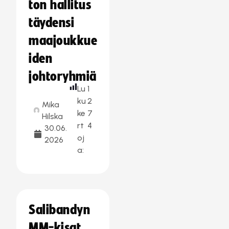
ton hallitus
täydensi
maajoukkue
iden
johtoryhmiä
Lu
1
ku
2
Mika
ke
7
Hilska
rt
4
30.06.
oj
2026
a:
Salibandyn
MM-kisat