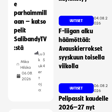
e
parhaimmill
04.08.2
aan – katso
UUTISET
026
pelit
F-liigan alku
SalibandyTV
häämöttää:
:stä
Avauskierrokset
Lu
3
syyskuun toisella
k
5
Mika
viikolla
uk
4
Hilska
er
06.08.
t
2026
oj
06.08.2
UUTISET
a:
026
Pelipassit kaudelle
2026–27 nyt