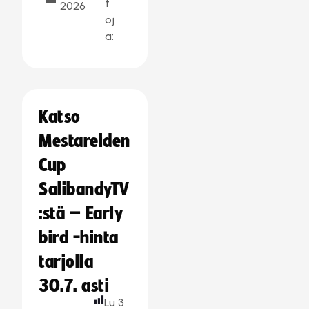
t
2026
oj
a:
Katso
Mestareiden
Cup
SalibandyTV
:stä – Early
bird -hinta
tarjolla
30.7. asti
Lu
3