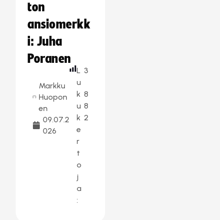
ton
ansiomerkk
i: Juha
Poranen
L
3
u
Markku
k
8
Huopon
u
8
en
k
2
09.07.2
e
026
r
t
o
j
a
: