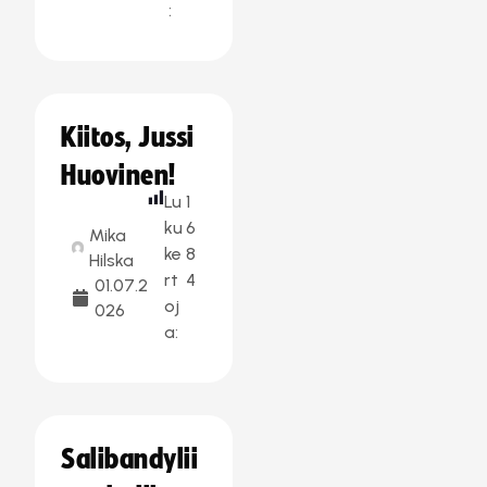
:
Kiitos, Jussi
Huovinen!
Lu
1
ku
6
Mika
ke
8
Hilska
rt
4
01.07.2
oj
026
a:
Salibandylii