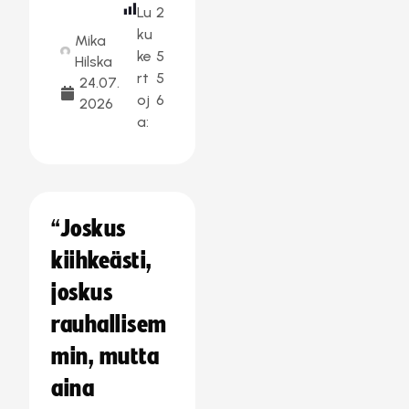
Lu
2
ku
Mika
ke
5
Hilska
rt
5
24.07.
oj
6
2026
a:
“Joskus
kiihkeästi,
joskus
rauhallisem
min, mutta
aina