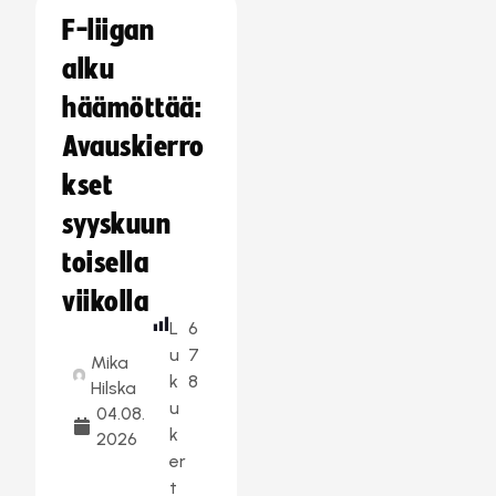
F-liigan
alku
häämöttää:
Avauskierro
kset
syyskuun
toisella
viikolla
L
6
u
7
Mika
k
8
Hilska
u
04.08.
k
2026
er
t