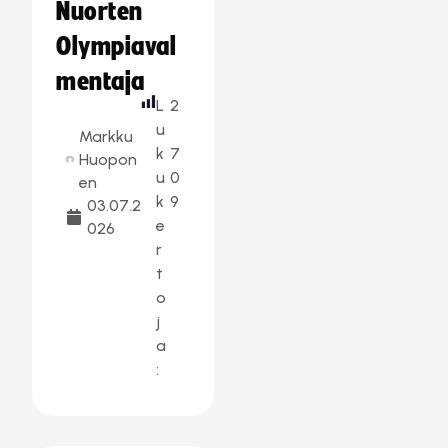
Nuorten
Olympiaval
mentaja
L
2
u
Markku
k
7
Huopon
u
0
en
k
9
03.07.2
e
026
r
t
o
j
a
: