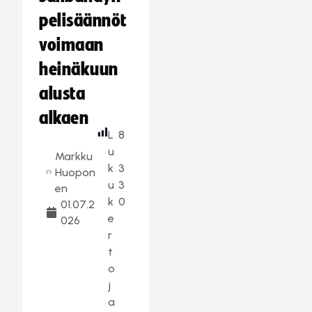
pelisäännöt
voimaan
heinäkuun
alusta
alkaen
L
8
u
Markku
k
3
Huopon
u
3
en
k
0
01.07.2
e
026
r
t
o
j
a