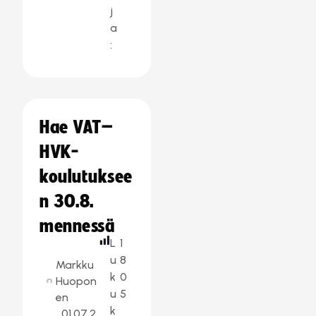
j
a
:
Hae VAT–
HVK-
koulutuksee
n 30.8.
mennessä
L
1
u
8
Markku
k
0
Huopon
u
5
en
k
01.07.2