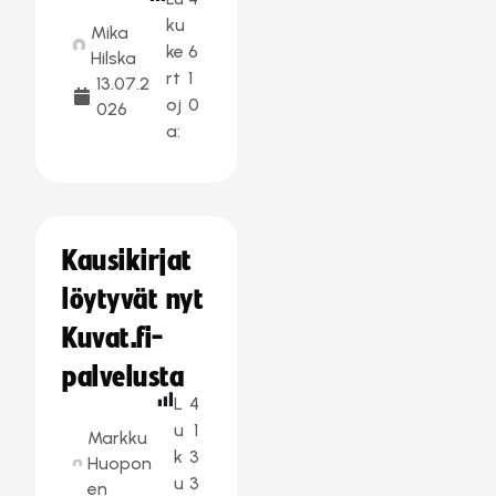
ku
Mika
ke
6
Hilska
rt
1
13.07.2
oj
0
026
a:
Kausikirjat
löytyvät nyt
Kuvat.fi-
palvelusta
L
4
u
1
Markku
k
3
Huopon
u
3
en