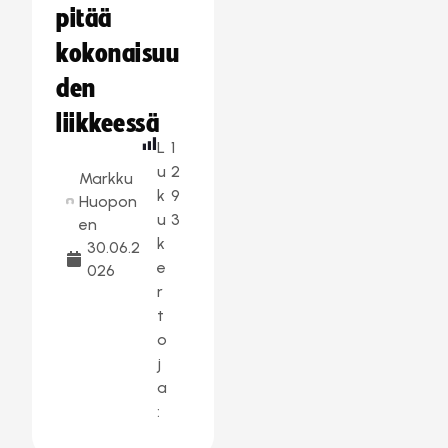
pitää
kokonaisuu
den
liikkeessä
L
1
u
2
Markku
k
9
Huopon
u
3
en
k
30.06.2
e
026
r
t
o
j
a
: