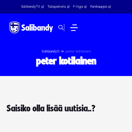
SalibandyTV
Tulospalvelu
F-liiga
Fanikauppa
>
Salibandy.fi
peter kotilainen
peter kotilainen
Saisiko olla lisää uutisia..?