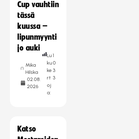
Cup vauhtiin
tässä
kuussa –
lipunmyynti
jo auki
Lu
1
ku
0
Mika
ke
3
Hilska
rt
3
02.08.
oj
2026
a:
Katso