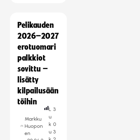
Pelikauden
2026–2027
erotuomari
palkkiot
sovittu –
lisätty
kilpailusään
töihin
L
3
u
Markku
k
0
Huopon
u
3
en
k
2