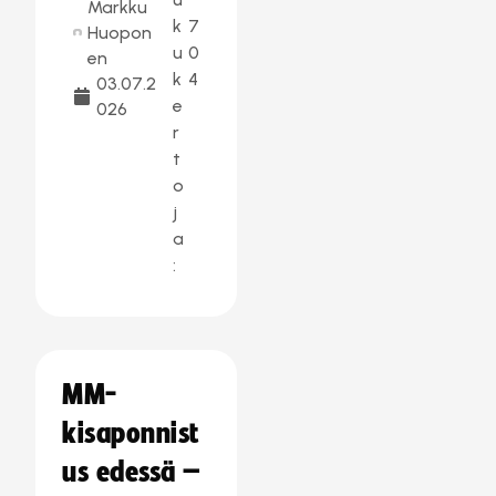
Markku
k
7
Huopon
u
0
en
k
4
03.07.2
e
026
r
t
o
j
a
:
MM-
kisaponnist
us edessä –