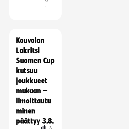
:
Kouvolan
Lakritsi
Suomen Cup
kutsuu
joukkueet
mukaan –
ilmoittautu
minen
päättyy 3.8.
L
3