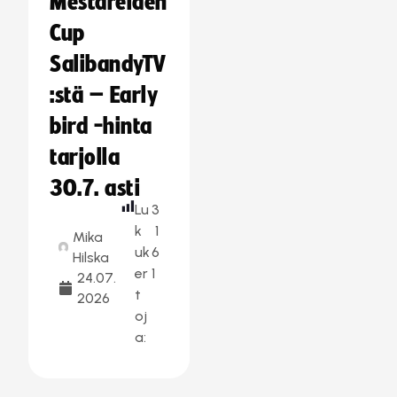
Mestareiden
Cup
SalibandyTV
:stä – Early
bird -hinta
tarjolla
30.7. asti
Lu
3
k
1
Mika
uk
6
Hilska
er
1
24.07.
t
2026
oj
a: