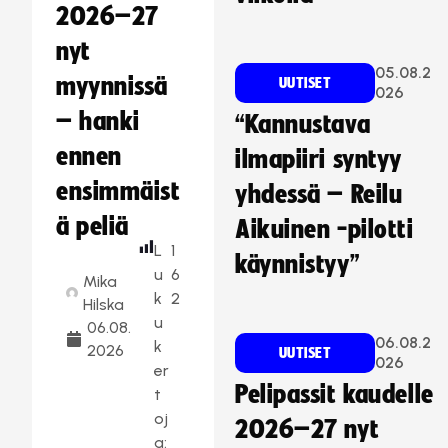
2026–27
nyt
05.08.2
myynnissä
UUTISET
026
– hanki
“Kannustava
ennen
ilmapiiri syntyy
ensimmäist
yhdessä – Reilu
ä peliä
Aikuinen -pilotti
L
1
käynnistyy”
u
6
Mika
k
2
Hilska
u
06.08.
06.08.2
k
2026
UUTISET
026
er
Pelipassit kaudelle
t
oj
2026–27 nyt
a: