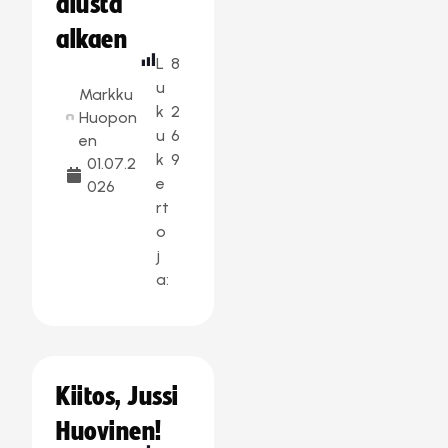
alusta
alkaen
L
8
u
Markku
k
2
Huopon
u
6
en
k
9
01.07.2
e
026
rt
o
j
a:
Kiitos, Jussi
Huovinen!