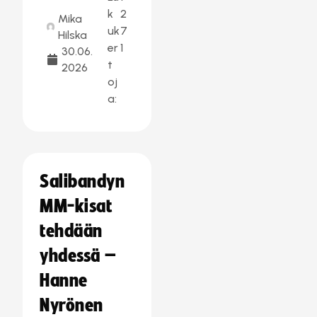
k
2
Mika
uk
7
Hilska
er
1
30.06.
t
2026
oj
a:
Salibandyn
MM-kisat
tehdään
yhdessä –
Hanne
Nyrönen