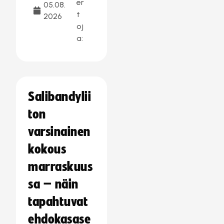
er
05.08.
t
2026
oj
a:
Salibandylii
ton
varsinainen
kokous
marraskuus
sa – näin
tapahtuvat
ehdokasase