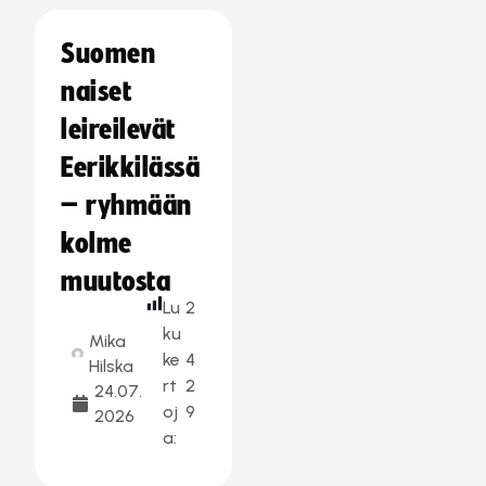
Suomen
naiset
leireilevät
Eerikkilässä
– ryhmään
kolme
muutosta
Lu
2
ku
Mika
ke
4
Hilska
rt
2
24.07.
oj
9
2026
a: