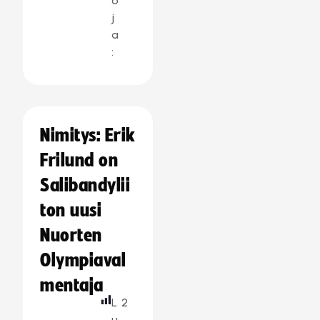
o
j
a
:
Nimitys: Erik
Frilund on
Salibandylii
ton uusi
Nuorten
Olympiaval
mentaja
L
2
u