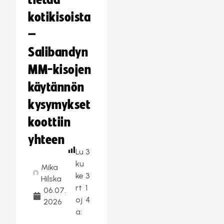
tietää
kotikisoista
–
Salibandyn
MM-kisojen
käytännön
kysymykset
koottiin
yhteen
Lu
3
ku
Mika
ke
3
Hilska
rt
1
06.07.
oj
4
2026
a: