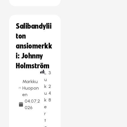
Salibandylii
ton
ansiomerkk
i: Johnny
Holmström
L
3
u
Markku
k
2
Huopon
u
4
en
k
8
04.07.2
e
026
r
t