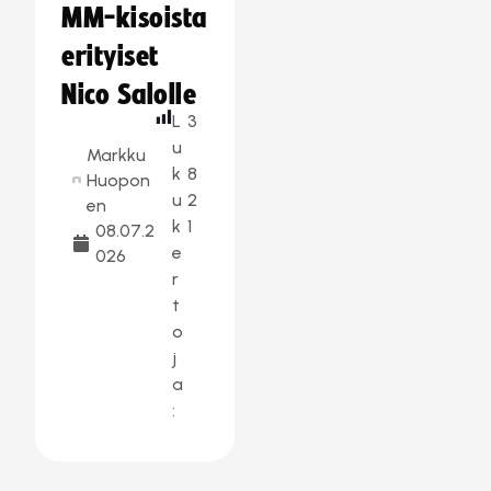
MM-kisoista
erityiset
Nico Salolle
L
3
u
Markku
k
8
Huopon
u
2
en
k
1
08.07.2
e
026
r
t
o
j
a
: