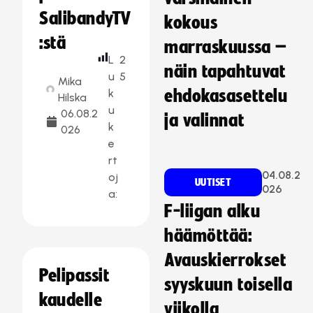
SalibandyTV
kokous
:stä
marraskuussa –
L
2
näin tapahtuvat
u
5
Mika
k
ehdokasasettelu
Hilska
u
06.08.2
ja valinnat
k
026
e
rt
04.08.2
oj
UUTISET
026
a:
F-liigan alku
häämöttää:
Avauskierrokset
Pelipassit
syyskuun toisella
kaudelle
viikolla