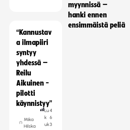
myynnissä –
hanki ennen
ensimmäistä peliä
“Kannustav
a ilmapiiri
syntyy
yhdessä –
Reilu
Aikuinen -
pilotti
käynnistyy”
Lu
4
k
6
Mika
uk
3
Hilska