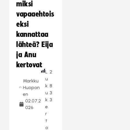
miksi
vapaaehtois
eksi
kannattaa
lähteä? Eija
ja Anu
kertovat
L
2
u
Markku
k
8
Huopon
u
3
en
k
3
02.07.2
e
026
r
t
o