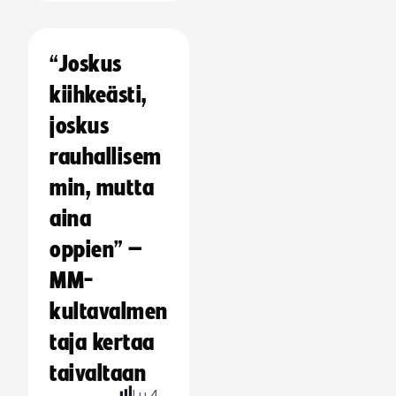
“Joskus
kiihkeästi,
joskus
rauhallisem
min, mutta
aina
oppien” –
MM-
kultavalmen
taja kertaa
taivaltaan
Lu
4