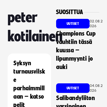
SUOSITTUA
peter
02.08.2
UUTISET
026
kotilainen
Champions Cup
vauhtiin tässä
kuussa –
lipunmyynti jo
Syksyn
auki
turnausvilsk
e
04.08.2
parhaimmill
UUTISET
026
aan – katso
Salibandyliiton
pelit
varsinainen