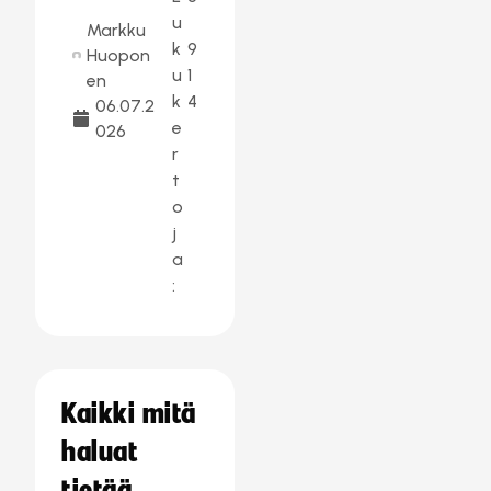
u
Markku
k
9
Huopon
u
1
en
k
4
06.07.2
e
026
r
t
o
j
a
:
Kaikki mitä
haluat