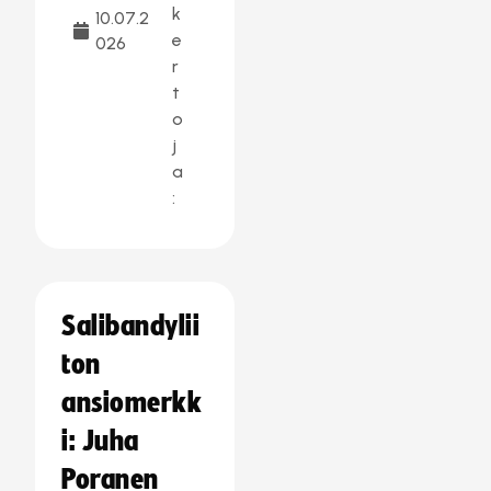
k
10.07.2
e
026
r
t
o
j
a
:
Salibandylii
ton
ansiomerkk
i: Juha
Poranen