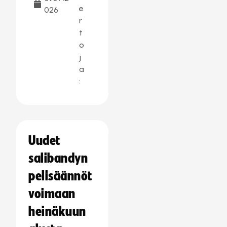
e
026
r
t
o
j
a
:
Uudet
salibandyn
pelisäännöt
voimaan
heinäkuun