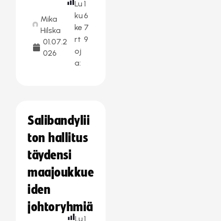
Lu
1
ku
6
Mika
ke
7
Hilska
rt
9
01.07.2
oj
026
a:
Salibandylii
ton hallitus
täydensi
maajoukkue
iden
johtoryhmiä
Lu
1