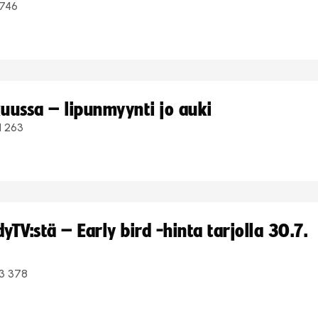
746
uussa – lipunmyynti jo auki
1 263
TV:stä – Early bird -hinta tarjolla 30.7.
3 378