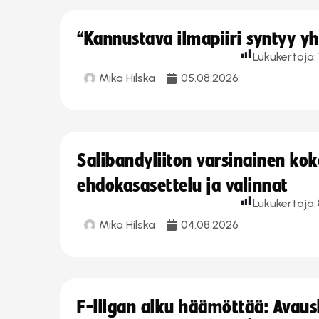
“Kannustava ilmapiiri syntyy yh
Lukukertoja:
Mika Hilska
05.08.2026
Salibandyliiton varsinainen ko
ehdokasasettelu ja valinnat
Lukukertoja:
Mika Hilska
04.08.2026
F-liigan alku häämöttää: Avausk