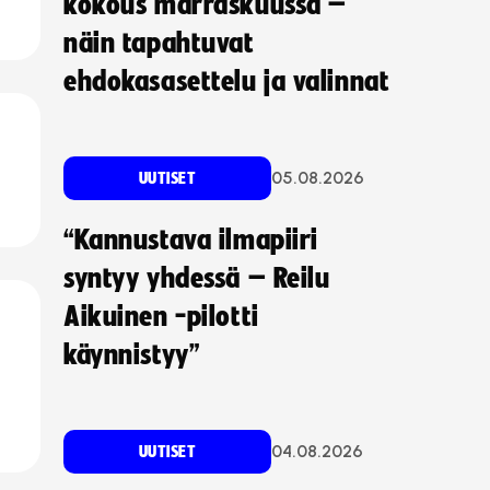
kokous marraskuussa –
näin tapahtuvat
ehdokasasettelu ja valinnat
05.08.2026
UUTISET
“Kannustava ilmapiiri
syntyy yhdessä – Reilu
Aikuinen -pilotti
käynnistyy”
04.08.2026
UUTISET