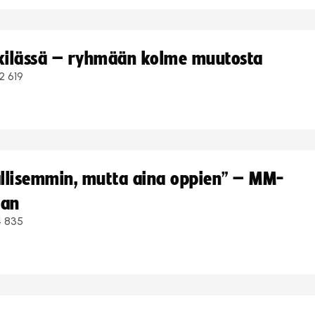
kkilässä – ryhmään kolme muutosta
2 619
hallisemmin, mutta aina oppien” – MM-
aan
4 835