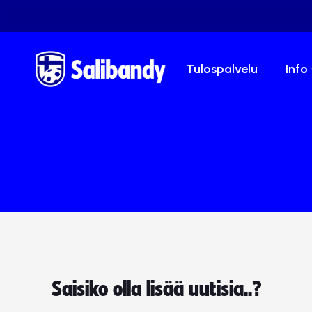
Tulospalvelu
Info
Saisiko olla lisää uutisia..?