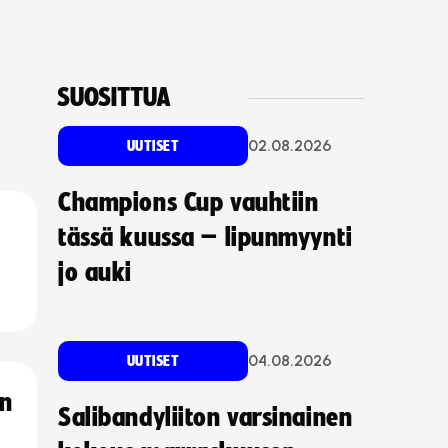
SUOSITTUA
02.08.2026
UUTISET
Champions Cup vauhtiin
tässä kuussa – lipunmyynti
jo auki
04.08.2026
UUTISET
an
Salibandyliiton varsinainen