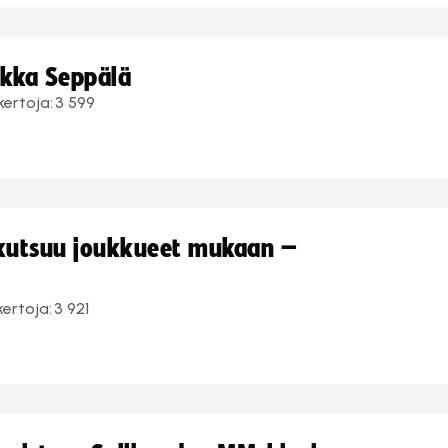
ukka Seppälä
kertoja:
3 599
 kutsuu joukkueet mukaan –
kertoja:
3 921