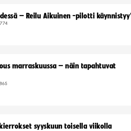
dessä – Reilu Aikuinen -pilotti käynnistyy
774
kous marraskuussa – näin tapahtuvat
865
ierrokset syyskuun toisella viikolla