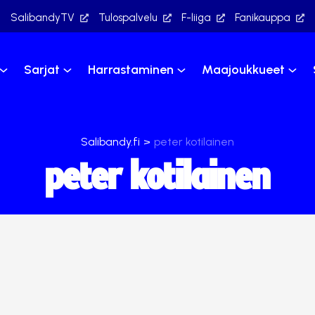
SalibandyTV
Tulospalvelu
F-liiga
Fanikauppa
Sarjat
Harrastaminen
Maajoukkueet
Salibandy.fi
>
peter kotilainen
peter kotilainen