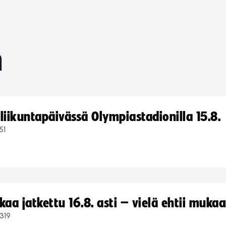
n
iikuntapäivässä Olympiastadionilla 15.8.
51
a jatkettu 16.8. asti – vielä ehtii muka
319