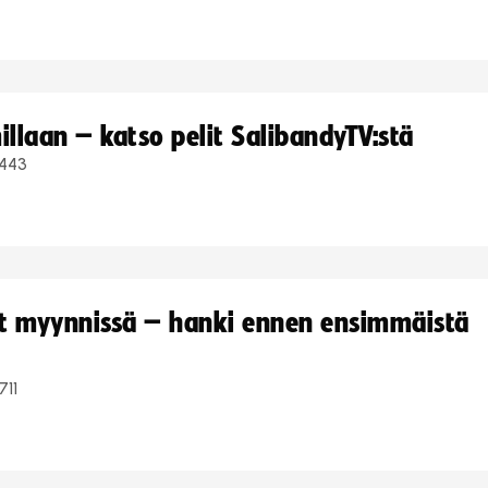
llaan – katso pelit SalibandyTV:stä
443
yt myynnissä – hanki ennen ensimmäistä
711