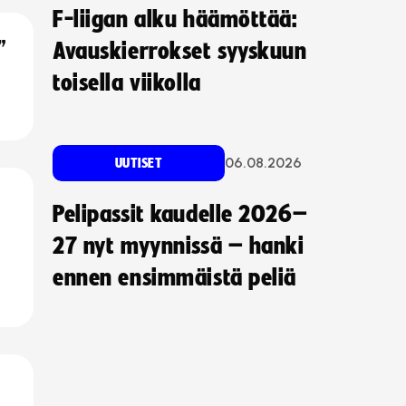
F-liigan alku häämöttää:
”
Avauskierrokset syyskuun
toisella viikolla
06.08.2026
UUTISET
Pelipassit kaudelle 2026–
27 nyt myynnissä – hanki
ennen ensimmäistä peliä