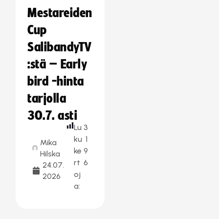
Mestareiden
Cup
SalibandyTV
:stä – Early
bird -hinta
tarjolla
30.7. asti
Lu
3
ku
1
Mika
ke
9
Hilska
rt
6
24.07.
oj
2026
a: