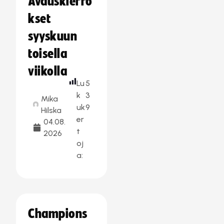
Avauskierro
kset
syyskuun
toisella
viikolla
Lu
5
k
3
Mika
uk
9
Hilska
er
04.08.
t
2026
oj
a:
Champions