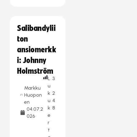
Salibandylii
ton
ansiomerkk
i: Johnny
Holmström
L
3
u
Markku
k
2
Huopon
u
4
en
k
8
04.07.2
e
026
r
t