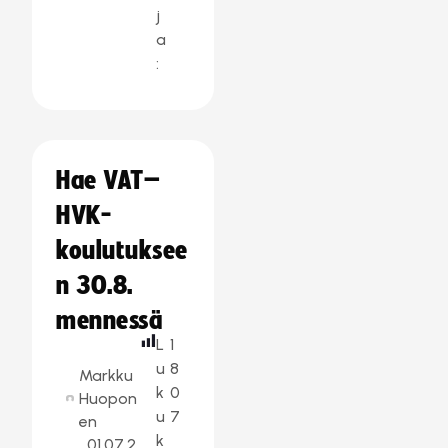
j
a
:
Hae VAT–
HVK-
koulutuksee
n 30.8.
mennessä
L
1
u
8
Markku
k
0
Huopon
u
7
en
k
01.07.2