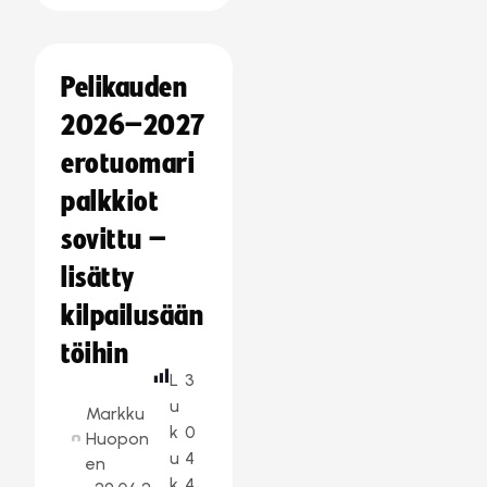
Pelikauden
2026–2027
erotuomari
palkkiot
sovittu –
lisätty
kilpailusään
töihin
L
3
u
Markku
k
0
Huopon
u
4
en
k
4