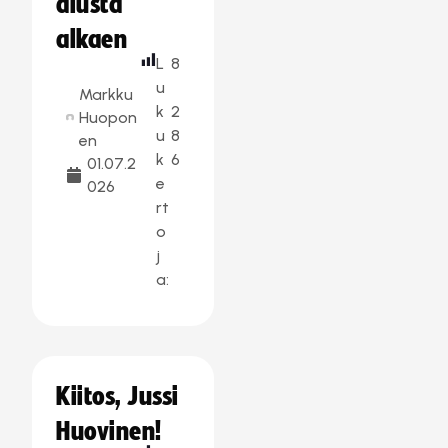
alusta
alkaen
L
8
u
Markku
k
2
Huopon
u
8
en
k
6
01.07.2
e
026
rt
o
j
a:
Kiitos, Jussi
Huovinen!