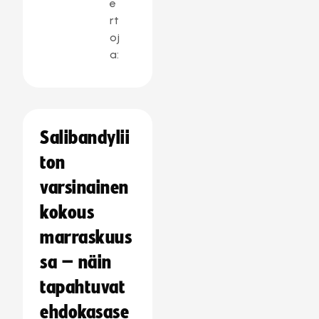
e
rt
oj
a:
Salibandylii
ton
varsinainen
kokous
marraskuus
sa – näin
tapahtuvat
ehdokasase