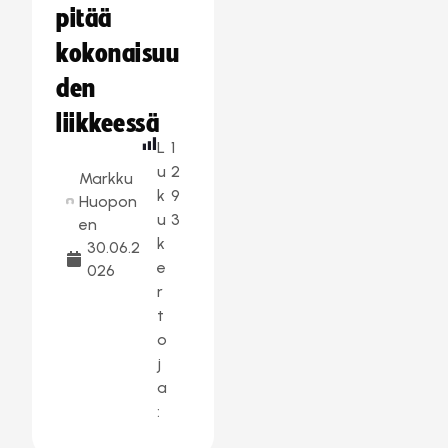
pitää
kokonaisuu
den
liikkeessä
L
1
u
2
Markku
k
9
Huopon
u
3
en
k
30.06.2
e
026
r
t
o
j
a
: