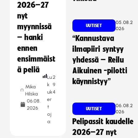
2026–27
nyt
05.08.2
myynnissä
UUTISET
026
– hanki
“Kannustava
ennen
ilmapiiri syntyy
ensimmäist
yhdessä – Reilu
ä peliä
Aikuinen -pilotti
Lu
2
käynnistyy”
k
9
Mika
uk
4
Hilska
er
06.08.
06.08.2
t
2026
UUTISET
026
oj
Pelipassit kaudelle
a:
2026–27 nyt