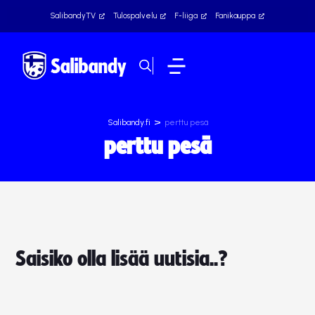
SalibandyTV
Tulospalvelu
F-liiga
Fanikauppa
>
Salibandy.fi
perttu pesä
perttu pesä
Saisiko olla lisää uutisia..?