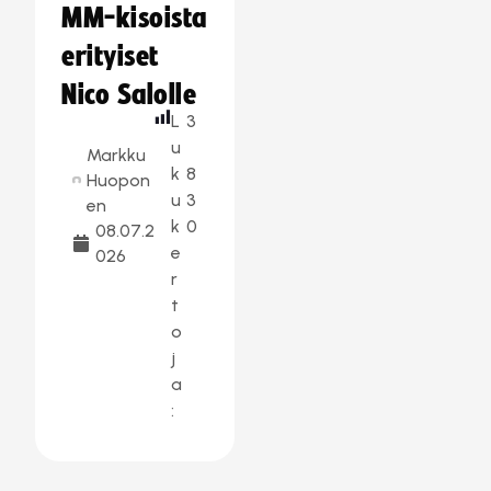
MM-kisoista
erityiset
Nico Salolle
L
3
u
Markku
k
8
Huopon
u
3
en
k
0
08.07.2
e
026
r
t
o
j
a
: