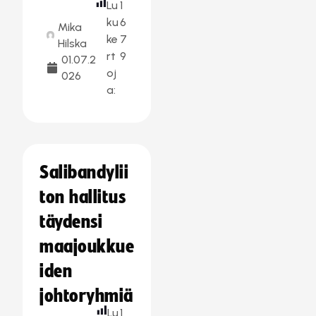
Lu
1
ku
6
Mika
ke
7
Hilska
rt
9
01.07.2
oj
026
a:
Salibandylii
ton hallitus
täydensi
maajoukkue
iden
johtoryhmiä
Lu
1