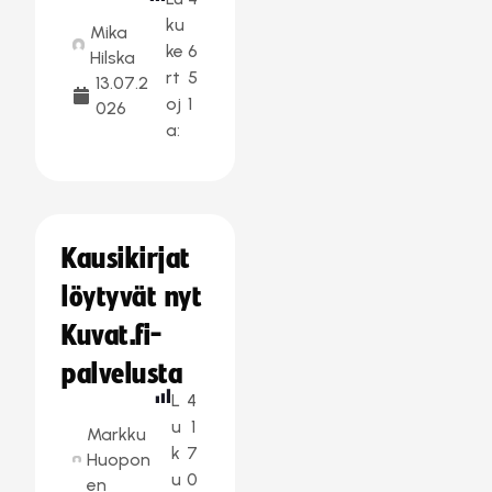
ku
Mika
ke
6
Hilska
rt
5
13.07.2
oj
1
026
a:
Kausikirjat
löytyvät nyt
Kuvat.fi-
palvelusta
L
4
u
1
Markku
k
7
Huopon
u
0
en