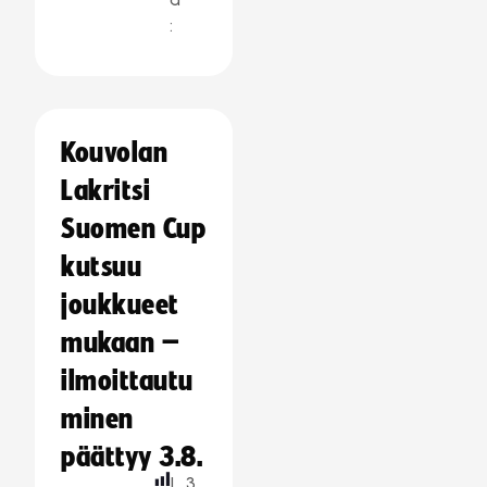
:
Kouvolan
Lakritsi
Suomen Cup
kutsuu
joukkueet
mukaan –
ilmoittautu
minen
päättyy 3.8.
L
3