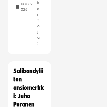
k
10.07.2
e
026
r
t
o
j
a
:
Salibandylii
ton
ansiomerkk
i: Juha
Poranen