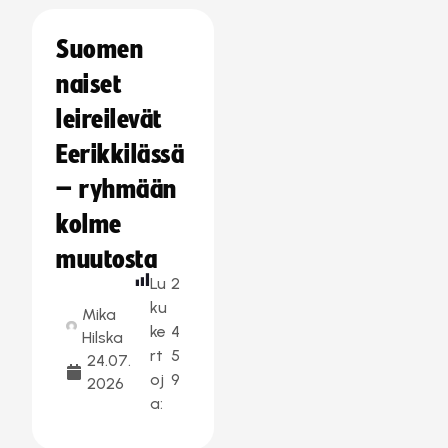
Suomen
naiset
leireilevät
Eerikkilässä
– ryhmään
kolme
muutosta
Lu
2
ku
Mika
ke
4
Hilska
rt
5
24.07.
oj
9
2026
a: