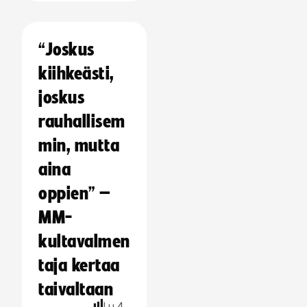
“Joskus
kiihkeästi,
joskus
rauhallisem
min, mutta
aina
oppien” –
MM-
kultavalmen
taja kertaa
taivaltaan
Lu
4