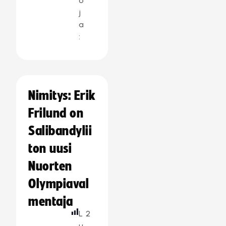
o
j
a
:
Nimitys: Erik
Frilund on
Salibandylii
ton uusi
Nuorten
Olympiaval
mentaja
L
2
u