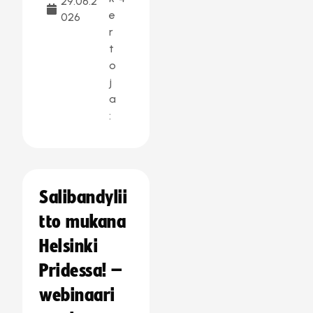
29.06.2
e
026
r
t
o
j
a
:
Salibandylii
tto mukana
Helsinki
Pridessa! –
webinaari