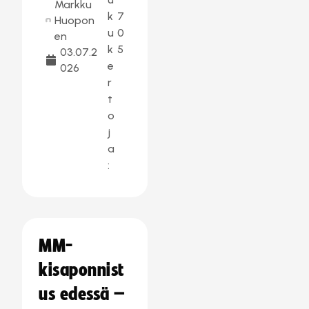
Markku
k
7
Huopon
u
0
en
k
5
03.07.2
e
026
r
t
o
j
a
:
MM-
kisaponnist
us edessä –