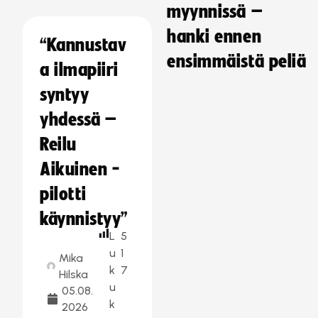
myynnissä –
hanki ennen
“Kannustav
ensimmäistä peliä
a ilmapiiri
syntyy
yhdessä –
Reilu
Aikuinen -
pilotti
käynnistyy”
L
5
u
1
Mika
k
7
Hilska
u
05.08.
k
2026