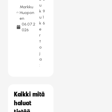
u
Markku
k
9
Huopon
u
1
en
k
6
06.07.2
e
026
r
t
o
j
a
:
Kaikki mitä
haluat