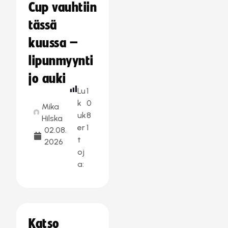
Cup vauhtiin
tässä
kuussa –
lipunmyynti
jo auki
Lu
1
k
0
Mika
uk
8
Hilska
er
1
02.08.
t
2026
oj
a:
Katso