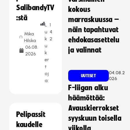
SalibandyTV
kokous
:stä
marraskuussa –
L
1
näin tapahtuvat
u
4
Mika
k
2
ehdokasasettelu
Hilska
u
06.08.
ja valinnat
k
2026
er
t
04.08.2
oj
UUTISET
026
a:
F-liigan alku
häämöttää:
Avauskierrokset
Pelipassit
syyskuun toisella
kaudelle
viikolla