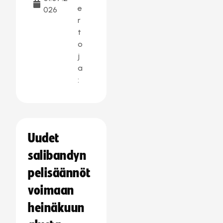
e
026
r
t
o
j
a
:
Uudet
salibandyn
pelisäännöt
voimaan
heinäkuun