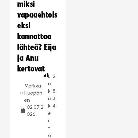
miksi
vapaaehtois
eksi
kannattaa
lähteä? Eija
ja Anu
kertovat
L
2
u
Markku
k
8
Huopon
u
3
en
k
4
02.07.2
e
026
r
t
o