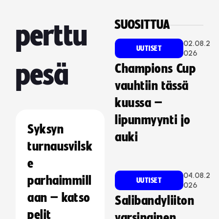
SUOSITTUA
perttu
02.08.2
UUTISET
026
pesä
Champions Cup
vauhtiin tässä
kuussa –
lipunmyynti jo
Syksyn
auki
turnausvilsk
e
04.08.2
parhaimmill
UUTISET
026
aan – katso
Salibandyliiton
pelit
varsinainen