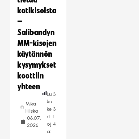
tietää
kotikisoista
–
Salibandyn
MM-kisojen
käytännön
kysymykset
koottiin
yhteen
Lu
3
ku
Mika
ke
3
Hilska
rt
1
06.07.
oj
4
2026
a: