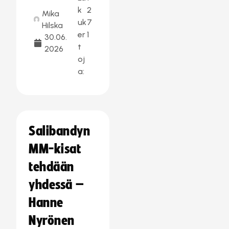
k
2
Mika
uk
7
Hilska
er
1
30.06.
t
2026
oj
a:
Salibandyn
MM-kisat
tehdään
yhdessä –
Hanne
Nyrönen