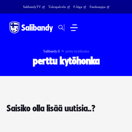
SalibandyTV
Tulospalvelu
F-liiga
Fanikauppa
>
Salibandy.fi
perttu kytöhonka
perttu kytöhonka
Saisiko olla lisää uutisia..?