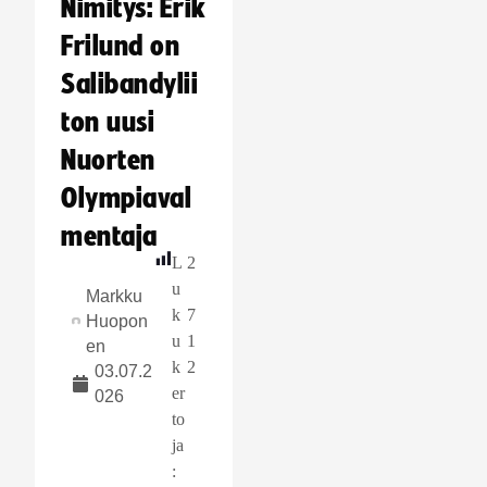
Nimitys: Erik
Frilund on
Salibandylii
ton uusi
Nuorten
Olympiaval
mentaja
L
2
u
Markku
k
7
Huopon
u
1
en
k
2
03.07.2
er
026
to
ja
: