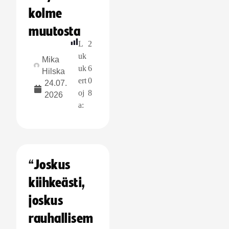
kolme
muutosta
L
2
uk
Mika
uk
6
Hilska
ert
0
24.07.
oj
8
2026
a:
“Joskus
kiihkeästi,
joskus
rauhallisem