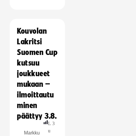
Kouvolan
Lakritsi
Suomen Cup
kutsuu
joukkueet
mukaan –
ilmoittautu
minen
päättyy 3.8.
L
3
u
Markku