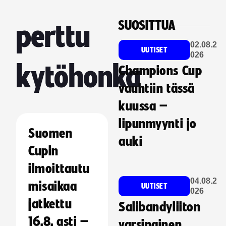
SUOSITTUA
perttu
02.08.2
UUTISET
026
kytöhonka
Champions Cup
vauhtiin tässä
kuussa –
lipunmyynti jo
Suomen
auki
Cupin
ilmoittautu
04.08.2
misaikaa
UUTISET
026
jatkettu
Salibandyliiton
16.8. asti –
varsinainen