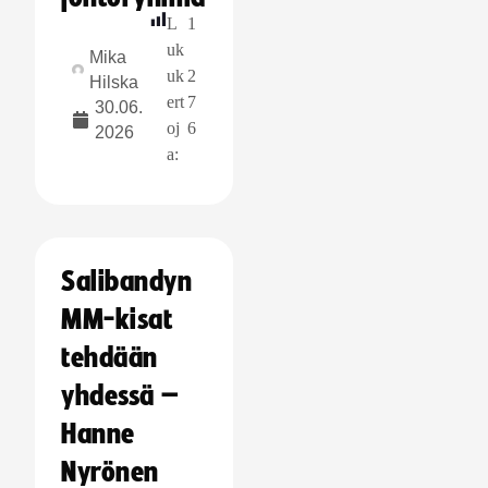
L
1
uk
Mika
uk
2
Hilska
ert
7
30.06.
oj
6
2026
a:
Salibandyn
MM-kisat
tehdään
yhdessä –
Hanne
Nyrönen