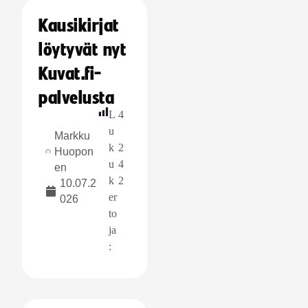
Kausikirjat
löytyvät nyt
Kuvat.fi-
palvelusta
L
4
u
Markku
k
2
Huopon
u
4
en
k
2
10.07.2
er
026
to
ja
: