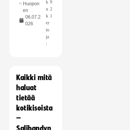
k
9
Huopon
u
2
en
k
1
06.07.2
er
026
to
ja
:
Kaikki mitä
haluat
tietää
kotikisoista
–
Salibandyn