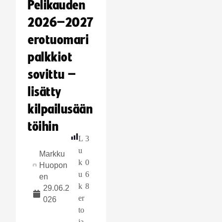
Pelikauden
2026–2027
erotuomari
palkkiot
sovittu –
lisätty
kilpailusään
töihin
L
3
u
Markku
k
0
Huopon
u
6
en
k
8
29.06.2
er
026
to
ja