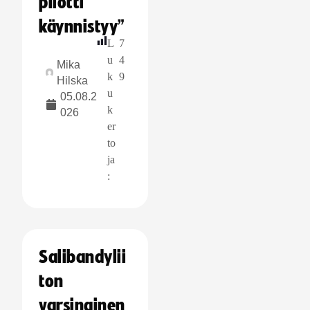
pilotti
käynnistyy”
L
7
u
4
Mika
k
9
Hilska
u
05.08.2
k
026
er
to
ja
:
Salibandylii
ton
varsinainen