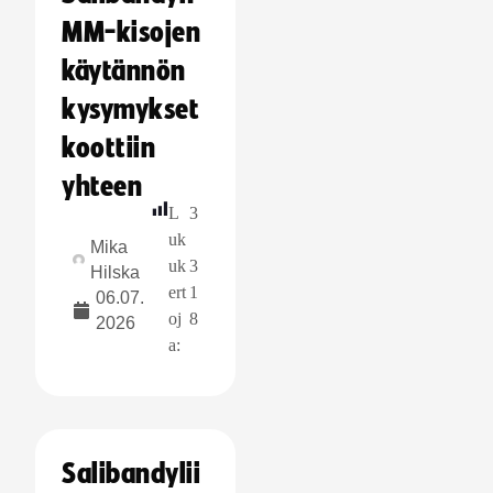
MM-kisojen
käytännön
kysymykset
koottiin
yhteen
L
3
uk
Mika
uk
3
Hilska
ert
1
06.07.
oj
8
2026
a:
Salibandylii