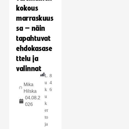
kokous
marraskuus
sa – näin
tapahtuvat
ehdokasase
ttelu ja
valinnat
L
8
u
4
Mika
k
6
Hilska
u
04.08.2
k
026
er
to
ja