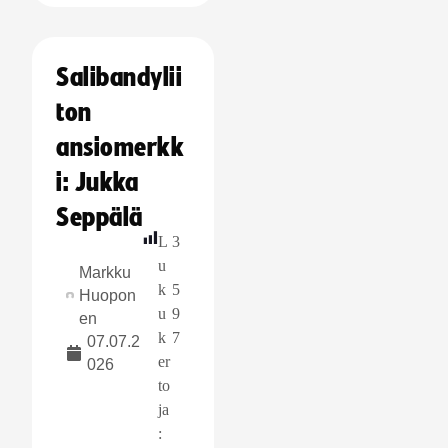
Salibandylii
ton
ansiomerkk
i: Jukka
Seppälä
L
3
u
Markku
k
5
Huopon
u
9
en
k
7
07.07.2
er
026
to
ja
: