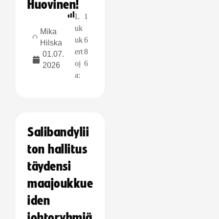
Huovinen!
L
1
uk
Mika
uk
6
Hilska
ert
8
01.07.
oj
6
2026
a:
Salibandylii
ton hallitus
täydensi
maajoukkue
iden
johtoryhmiä