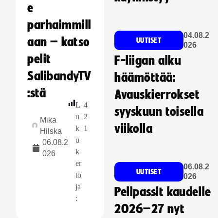
e
parhaimmill
04.08.2
aan – katso
UUTISET
026
pelit
F-liigan alku
SalibandyTV
häämöttää:
:stä
Avauskierrokset
L
4
syyskuun toisella
u
2
Mika
viikolla
k
1
Hilska
u
06.08.2
k
026
er
06.08.2
UUTISET
to
026
ja
Pelipassit kaudelle
:
2026–27 nyt