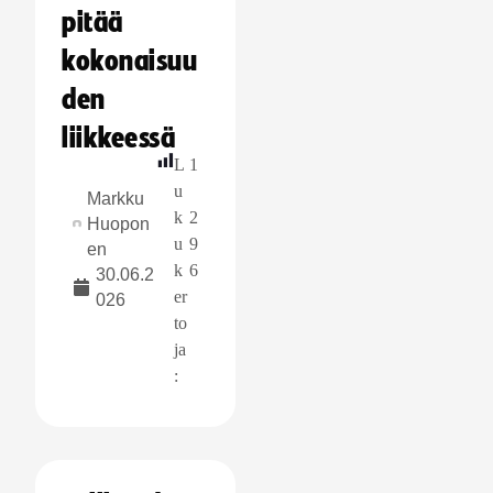
pitää
kokonaisuu
den
liikkeessä
L
1
u
Markku
k
2
Huopon
u
9
en
k
6
30.06.2
er
026
to
ja
: