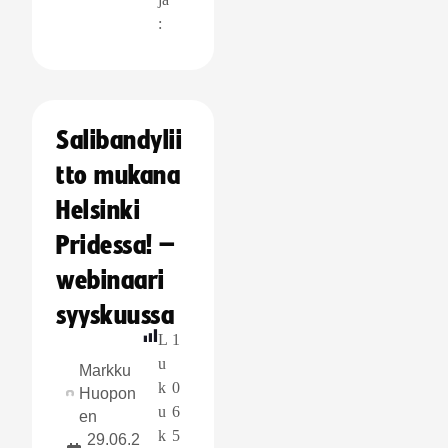
:
Salibandylii
tto mukana
Helsinki
Pridessa! –
webinaari
syyskuussa
L
1
u
Markku
k
0
Huopon
u
6
en
k
5
29.06.2