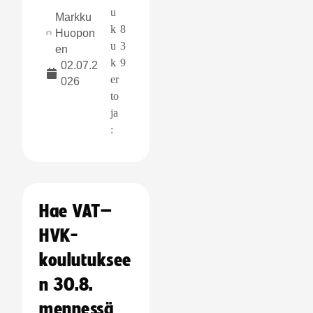
u
Markku
k
8
Huopon
u
3
en
k
9
02.07.2
er
026
to
ja
:
Hae VAT–
HVK-
koulutuksee
n 30.8.
mennessä