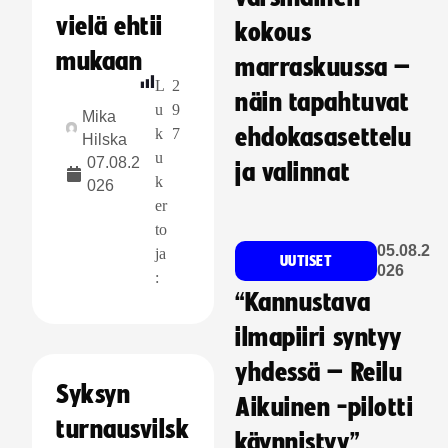
vielä ehtii
kokous
mukaan
marraskuussa –
L
2
näin tapahtuvat
u
9
Mika
ehdokasasettelu
k
7
Hilska
u
07.08.2
ja valinnat
k
026
er
to
05.08.2
ja
UUTISET
026
:
“Kannustava
ilmapiiri syntyy
yhdessä – Reilu
Syksyn
Aikuinen -pilotti
turnausvilsk
käynnistyy”