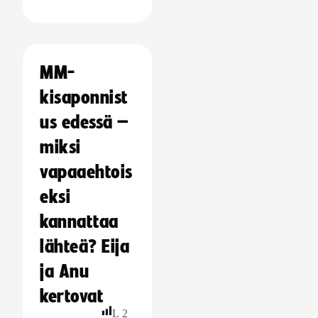
MM-
kisaponnist
us edessä –
miksi
vapaaehtois
eksi
kannattaa
lähteä? Eija
ja Anu
kertovat
L
2