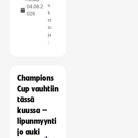
u
04.08.2
k
026
er
to
ja
:
Champions
Cup vauhtiin
tässä
kuussa –
lipunmyynti
jo auki