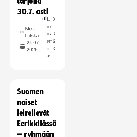
tarjolla
30.7. asti
L
3
uk
Mika
uk
3
Hilska
ert
6
24.07.
oj
3
2026
a:
Suomen
naiset
leireilevät
Eerikkilässä
– ryhmään