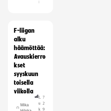
:
F-liigan
alku
häämöttää:
Avauskierro
kset
syyskuun
toisella
viikolla
L
7
u
2
Mika
k
9
Hilska