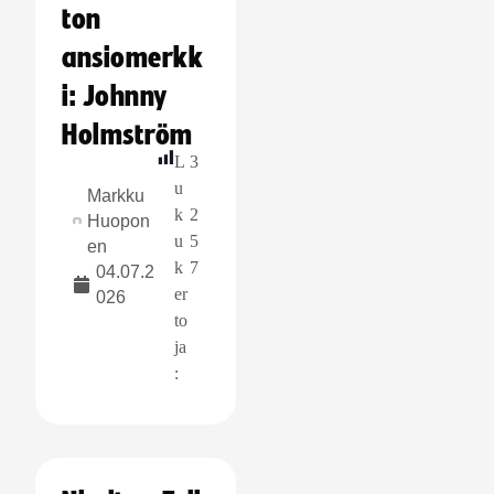
ton
ansiomerkk
i: Johnny
Holmström
L
3
u
Markku
k
2
Huopon
u
5
en
k
7
04.07.2
er
026
to
ja
: