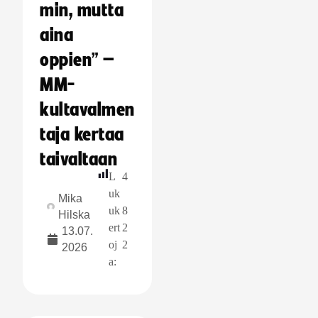
min, mutta
aina
oppien” –
MM-
kultavalmen
taja kertaa
taivaltaan
L
4
uk
Mika
uk
8
Hilska
ert
2
13.07.
oj
2
2026
a: