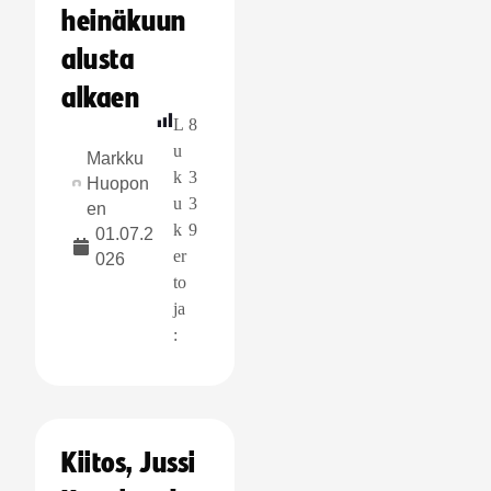
heinäkuun
alusta
alkaen
L
8
u
Markku
k
3
Huopon
u
3
en
k
9
01.07.2
er
026
to
ja
:
Kiitos, Jussi