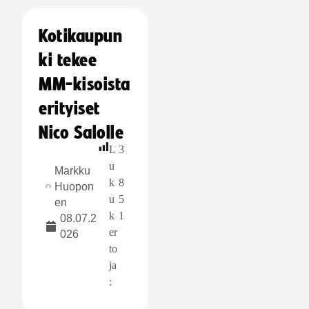
Kotikaupun
ki tekee
MM-kisoista
erityiset
Nico Salolle
L
3
u
Markku
k
8
Huopon
u
5
en
k
1
08.07.2
er
026
to
ja
: