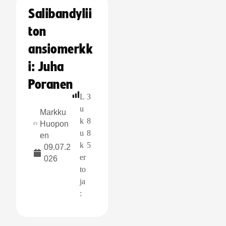
Salibandylii
ton
ansiomerkk
i: Juha
Poranen
L
3
u
Markku
k
8
Huopon
u
8
en
k
5
09.07.2
er
026
to
ja
: