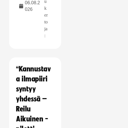
u
06.08.2
k
026
er
to
ja
:
“Kannustav
a ilmapiiri
syntyy
yhdessä –
Reilu
Aikuinen -