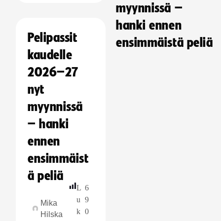
myynnissä –
hanki ennen
Pelipassit
ensimmäistä peliä
kaudelle
2026–27
nyt
myynnissä
– hanki
ennen
ensimmäist
ä peliä
L
6
u
9
Mika
k
0
Hilska