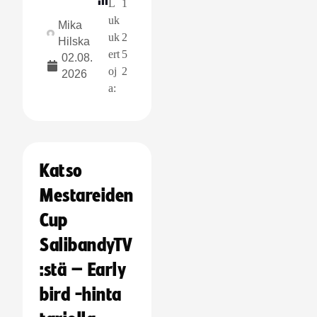
L
1
uk
Mika
uk
2
Hilska
ert
5
02.08.
oj
2
2026
a:
Katso
Mestareiden
Cup
SalibandyTV
:stä – Early
bird -hinta