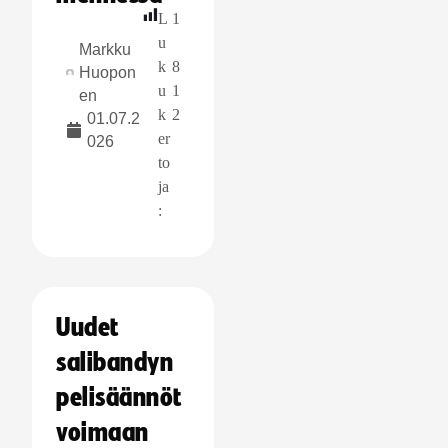
L
1
u
Markku
k
8
Huopon
u
1
en
k
2
01.07.2
er
026
to
ja
:
Uudet
salibandyn
pelisäännöt
voimaan