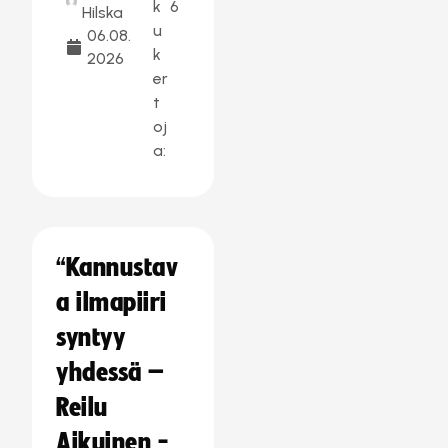
k
6
Hilska
u
06.08.
k
2026
er
t
oj
a:
“Kannustav
a ilmapiiri
syntyy
yhdessä –
Reilu
Aikuinen -