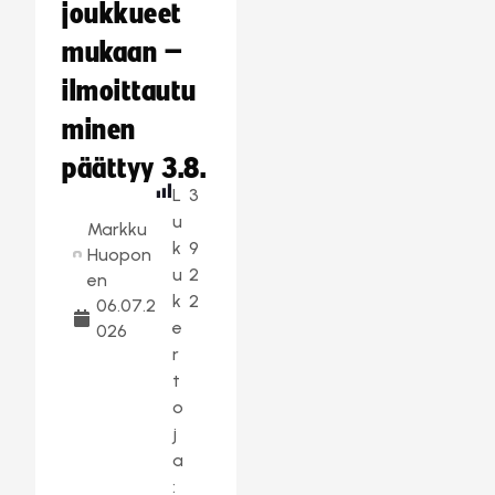
joukkueet
mukaan –
ilmoittautu
minen
päättyy 3.8.
L
3
u
Markku
k
9
Huopon
u
2
en
k
2
06.07.2
e
026
r
t
o
j
a
: