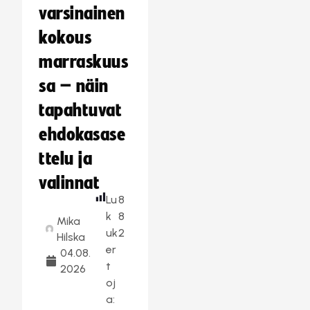
varsinainen
kokous
marraskuus
sa – näin
tapahtuvat
ehdokasase
ttelu ja
valinnat
Lu
8
k
8
Mika
uk
2
Hilska
er
04.08.
t
2026
oj
a: