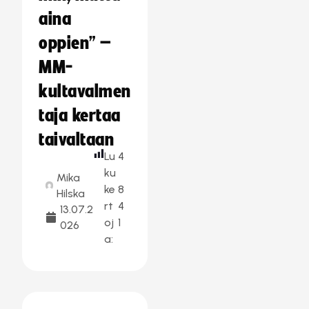
aina
oppien” –
MM-
kultavalmen
taja kertaa
taivaltaan
Lu
4
ku
Mika
ke
8
Hilska
rt
4
13.07.2
oj
1
026
a: