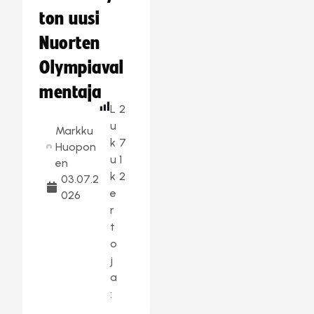
ton uusi
Nuorten
Olympiaval
mentaja
L
2
u
Markku
k
7
Huopon
u
1
en
k
2
03.07.2
e
026
r
t
o
j
a
: