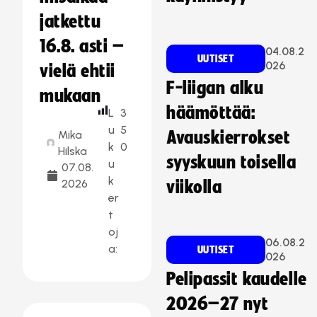
jatkettu
16.8. asti –
04.08.2
UUTISET
026
vielä ehtii
F-liigan alku
mukaan
häämöttää:
L
3
u
5
Mika
Avauskierrokset
k
0
Hilska
syyskuun toisella
u
07.08.
k
2026
viikolla
er
t
oj
06.08.2
a:
UUTISET
026
Pelipassit kaudelle
2026–27 nyt