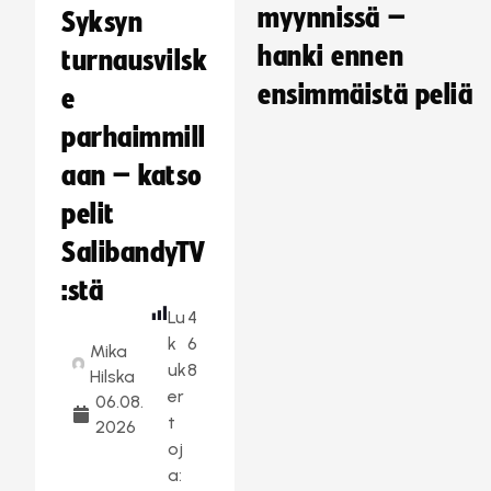
myynnissä –
Syksyn
hanki ennen
turnausvilsk
ensimmäistä peliä
e
parhaimmill
aan – katso
pelit
SalibandyTV
:stä
Lu
4
k
6
Mika
uk
8
Hilska
er
06.08.
t
2026
oj
a: