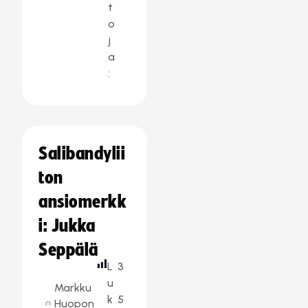
t
o
j
a
:
Salibandylii
ton
ansiomerkk
i: Jukka
Seppälä
L
3
u
Markku
k
5
Huopon