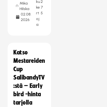
ku
2
Mika
ke
7
Hilska
rt
5
02.08.
oj
2026
a:
Katso
Mestareiden
Cup
SalibandyTV
:stä – Early
bird -hinta
tarjolla