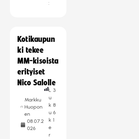
:
Kotikaupun
ki tekee
MM-kisoista
erityiset
Nico Salolle
L
3
u
Markku
k
8
Huopon
u
6
en
k
1
08.07.2
e
026
r