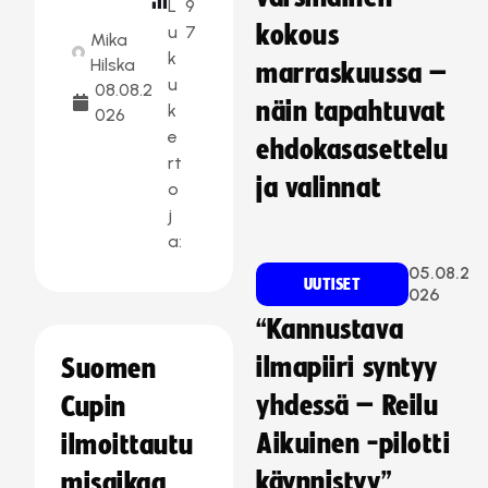
L
9
kokous
u
7
Mika
k
Hilska
marraskuussa –
u
08.08.2
näin tapahtuvat
k
026
e
ehdokasasettelu
rt
ja valinnat
o
j
a:
05.08.2
UUTISET
026
“Kannustava
ilmapiiri syntyy
Suomen
yhdessä – Reilu
Cupin
Aikuinen -pilotti
ilmoittautu
käynnistyy”
misaikaa