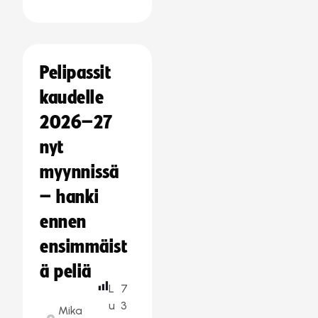
Pelipassit
kaudelle
2026–27
nyt
myynnissä
– hanki
ennen
ensimmäist
ä peliä
L
7
u
3
Mika