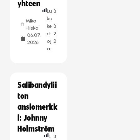
yhteen
Lu
3
ku
Mika
ke
3
Hilska
rt
2
06.07.
oj
2
2026
a:
Salibandylii
ton
ansiomerkk
i: Johnny
Holmström
L
3