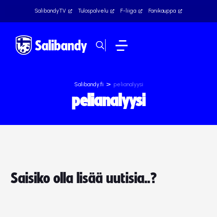
SalibandyTV
Tulospalvelu
F-liiga
Fanikauppa
>
Salibandy.fi
pelianalyysi
pelianalyysi
Saisiko olla lisää uutisia..?