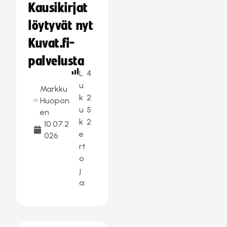
Kausikirjat
löytyvät nyt
Kuvat.fi-
palvelusta
L
4
u
Markku
k
2
Huopon
u
5
en
k
2
10.07.2
e
026
rt
o
j
a: