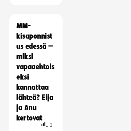
MM-
kisaponnist
us edessä –
miksi
vapaaehtois
eksi
kannattaa
lähteä? Eija
ja Anu
kertovat
L
2