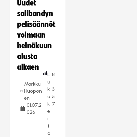
Uudet
salibandyn
pelisäännöt
voimaan
heinäkuun
alusta
alkaen
L
8
u
Markku
k
3
Huopon
u
5
en
k
7
01.07.2
e
026
r
t
o