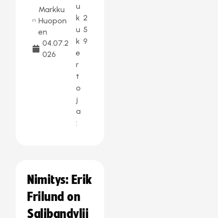
u
Markku
k
2
Huopon
u
5
en
k
9
04.07.2
e
026
r
t
o
j
a
:
Nimitys: Erik
Frilund on
Salibandylii