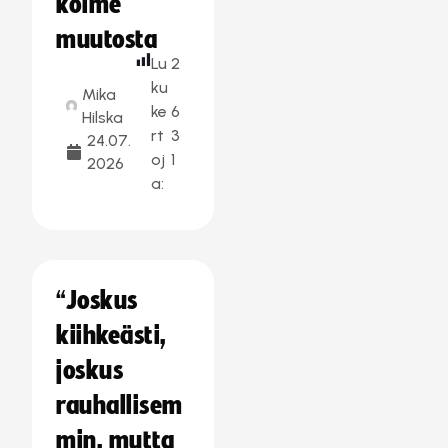
kolme
muutosta
Lu
2
ku
Mika
ke
6
Hilska
rt
3
24.07.
oj
1
2026
a:
“Joskus
kiihkeästi,
joskus
rauhallisem
min, mutta