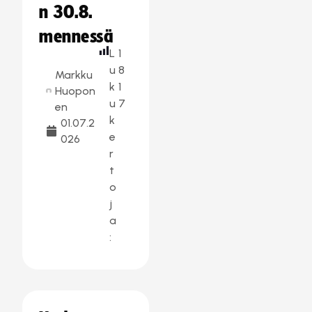
n 30.8.
mennessä
L
1
u
8
Markku
k
1
Huopon
u
7
en
k
01.07.2
e
026
r
t
o
j
a
: