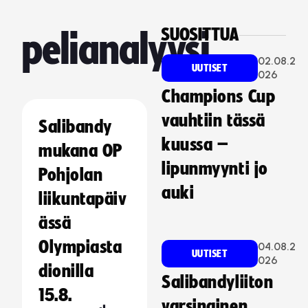
SUOSITTUA
pelianalyysi
02.08.2
UUTISET
026
Champions Cup
vauhtiin tässä
Salibandy
kuussa –
mukana OP
lipunmyynti jo
Pohjolan
auki
liikuntapäiv
ässä
Olympiasta
04.08.2
UUTISET
026
dionilla
Salibandyliiton
15.8.
varsinainen