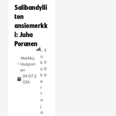
Salibandylii
ton
ansiomerkk
i: Juha
Poranen
L
3
u
Markku
k
9
Huopon
u
0
en
k
0
09.07.2
e
026
r
t
o
j
a