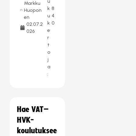
u
Markku
k
8
Huopon
u
4
en
k
0
02.07.2
e
026
r
t
o
j
a
:
Hae VAT–
HVK-
koulutuksee