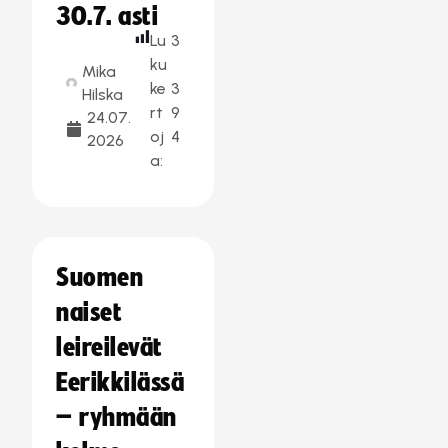
30.7. asti
Lu
3
ku
Mika
ke
3
Hilska
rt
9
24.07.
oj
4
2026
a:
Suomen
naiset
leireilevät
Eerikkilässä
– ryhmään