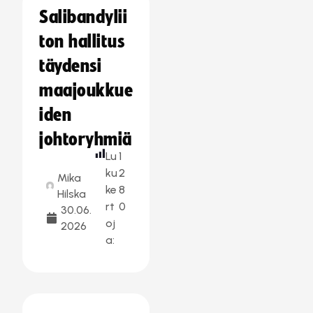
Salibandylii
ton hallitus
täydensi
maajoukkue
iden
johtoryhmiä
Lu
1
ku
2
Mika
ke
8
Hilska
rt
0
30.06.
oj
2026
a: