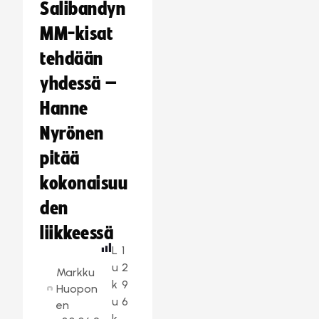
Salibandyn
MM-kisat
tehdään
yhdessä –
Hanne
Nyrönen
pitää
kokonaisuu
den
liikkeessä
L
1
u
2
Markku
k
9
Huopon
u
6
en
k