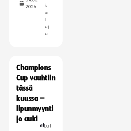
k
2026
er
t
oj
a:
Champions
Cup vauhtiin
tässä
kuussa –
lipunmyynti
jo auki
Lu
1