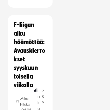
F-liigan
alku
häämöttää:
Avauskierro
kset
syyskuun
toisella
viikolla
L
7
u
5
Mika
k
9
Hilska
u
04.08.