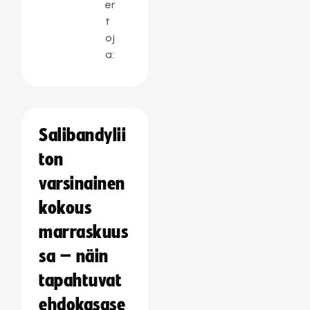
er
t
oj
a:
Salibandylii
ton
varsinainen
kokous
marraskuus
sa – näin
tapahtuvat
ehdokasase