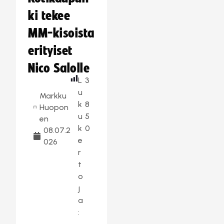
ki tekee
MM-kisoista
erityiset
Nico Salolle
L
3
u
Markku
k
8
Huopon
u
5
en
k
0
08.07.2
e
026
r
t
o
j
a
: