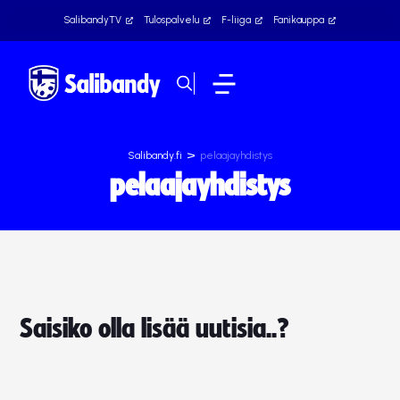
SalibandyTV
Tulospalvelu
F-liiga
Fanikauppa
>
Salibandy.fi
pelaajayhdistys
pelaajayhdistys
Saisiko olla lisää uutisia..?