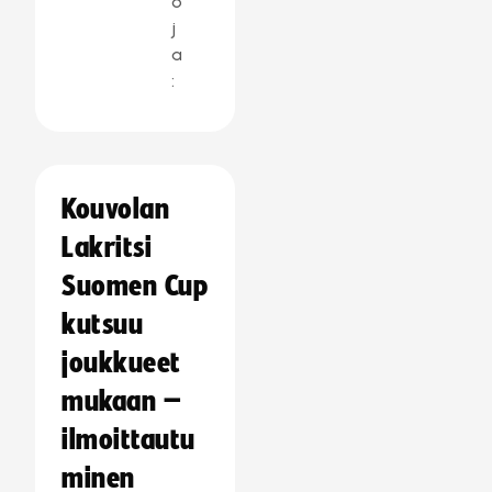
o
j
a
:
Kouvolan
Lakritsi
Suomen Cup
kutsuu
joukkueet
mukaan –
ilmoittautu
minen