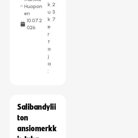
k
2
Huopon
u
3
en
k
7
10.07.2
e
026
r
t
o
j
a
:
Salibandylii
ton
ansiomerkk