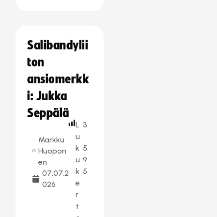
Salibandylii
ton
ansiomerkk
i: Jukka
Seppälä
L
3
u
Markku
k
5
Huopon
u
9
en
k
5
07.07.2
e
026
r
t