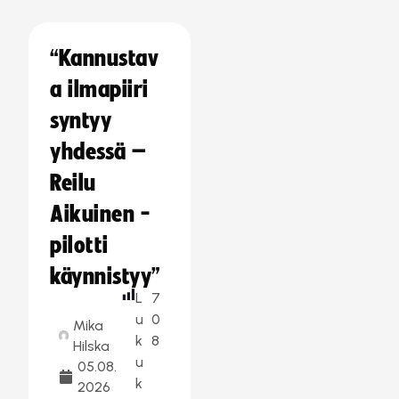
“Kannustav
a ilmapiiri
syntyy
yhdessä –
Reilu
Aikuinen -
pilotti
käynnistyy”
L
7
u
0
Mika
k
8
Hilska
u
05.08.
k
2026