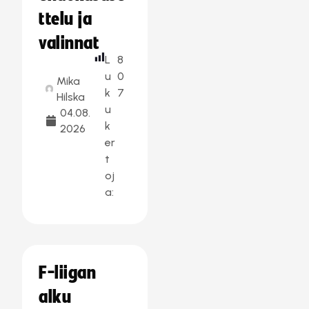
ttelu ja
valinnat
L
8
u
0
Mika
k
7
Hilska
u
04.08.
k
2026
er
t
oj
a:
F-liigan
alku