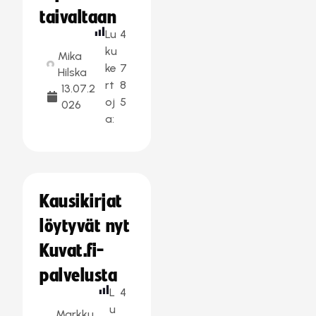
taivaltaan
Lu
4
ku
Mika
ke
7
Hilska
rt
8
13.07.2
oj
5
026
a:
Kausikirjat
löytyvät nyt
Kuvat.fi-
palvelusta
L
4
u
Markku