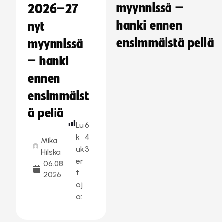
myynnissä –
2026–27
hanki ennen
nyt
ensimmäistä peliä
myynnissä
– hanki
ennen
ensimmäist
ä peliä
Lu
6
k
4
Mika
uk
3
Hilska
er
06.08.
t
2026
oj
a: