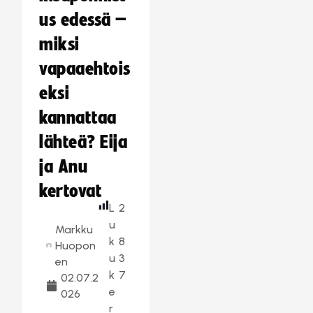
us edessä –
miksi
vapaaehtois
eksi
kannattaa
lähteä? Eija
ja Anu
kertovat
L
2
u
Markku
k
8
Huopon
u
3
en
k
7
02.07.2
e
026
r