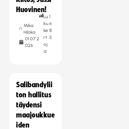
Huovinen!
Lu
1
ku
6
Mika
ke
8
Hilska
rt
5
01.07.2
oj
026
a:
Salibandylii
ton hallitus
täydensi
maajoukkue
iden