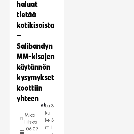
haluat
tietää
kotikisoista
–
Salibandyn
MM-kisojen
käytännön
kysymykset
koottiin
yhteen
Lu
3
ku
Mika
ke
3
Hilska
rt
1
06.07.