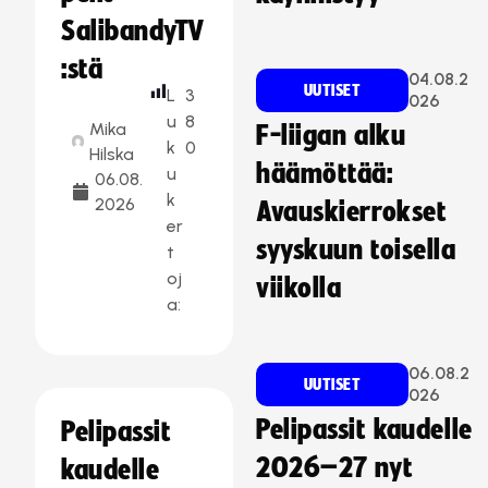
SalibandyTV
:stä
04.08.2
UUTISET
L
3
026
u
8
Mika
F-liigan alku
k
0
Hilska
häämöttää:
u
06.08.
k
2026
Avauskierrokset
er
syyskuun toisella
t
oj
viikolla
a:
06.08.2
UUTISET
026
Pelipassit kaudelle
Pelipassit
2026–27 nyt
kaudelle