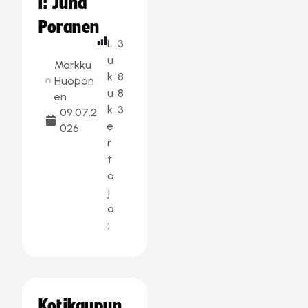
i: Juha
Poranen
L
3
u
Markku
k
8
Huopon
u
8
en
k
3
09.07.2
e
026
r
t
o
j
a
:
Kotikaupun