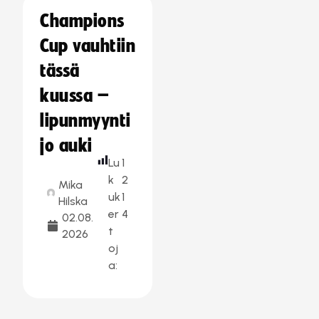
Champions
Cup vauhtiin
tässä
kuussa –
lipunmyynti
jo auki
Lu
1
k
2
Mika
uk
1
Hilska
er
4
02.08.
t
2026
oj
a: