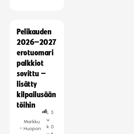
Pelikauden
2026–2027
erotuomari
palkkiot
sovittu –
lisätty
kilpailusään
töihin
L
3
u
Markku
k
0
Huopon
u
6