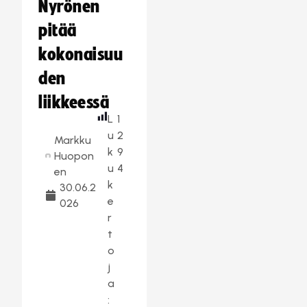
Nyrönen
pitää
kokonaisuu
den
liikkeessä
L
1
u
2
Markku
k
9
Huopon
u
4
en
k
30.06.2
e
026
r
t
o
j
a
: