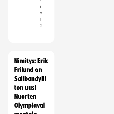
r
t
o
j
a
:
Nimitys: Erik
Frilund on
Salibandylii
ton uusi
Nuorten
Olympiaval