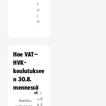
t
o
j
a
:
Hae VAT–
HVK-
koulutuksee
n 30.8.
mennessä
L
1
u
8
Markku
k
11