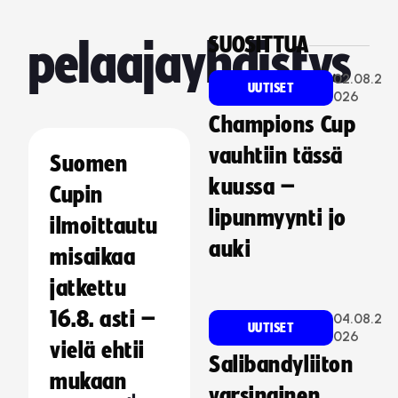
SUOSITTUA
pelaajayhdistys
02.08.2
UUTISET
026
Champions Cup
vauhtiin tässä
Suomen
kuussa –
Cupin
lipunmyynti jo
ilmoittautu
auki
misaikaa
jatkettu
16.8. asti –
04.08.2
UUTISET
026
vielä ehtii
Salibandyliiton
mukaan
varsinainen