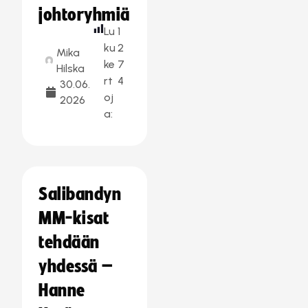
johtoryhmiä
Lu
1
ku
2
Mika
ke
7
Hilska
rt
4
30.06.
oj
2026
a:
Salibandyn
MM-kisat
tehdään
yhdessä –
Hanne