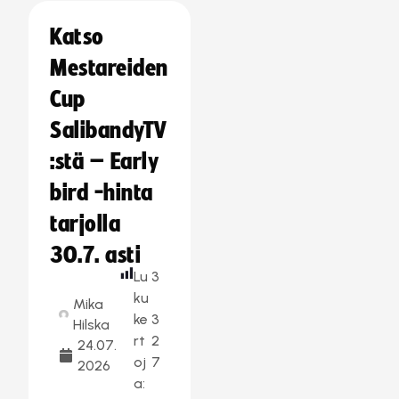
Katso
Mestareiden
Cup
SalibandyTV
:stä – Early
bird -hinta
tarjolla
30.7. asti
Lu
3
ku
Mika
ke
3
Hilska
rt
2
24.07.
oj
7
2026
a: