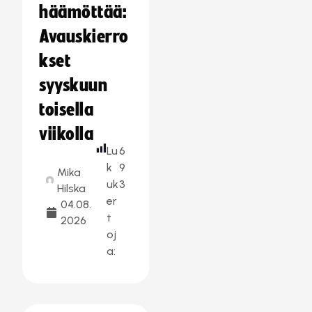
häämöttää:
Avauskierro
kset
syyskuun
toisella
viikolla
Lu
6
k
9
Mika
uk
3
Hilska
er
04.08.
t
2026
oj
a: