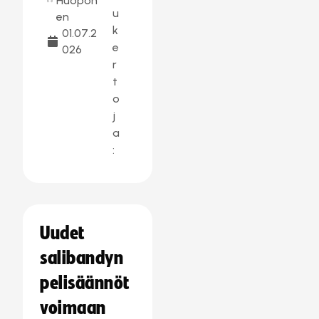
Huopon
u
en
k
01.07.2
e
026
r
t
o
j
a
:
Uudet
salibandyn
pelisäännöt
voimaan