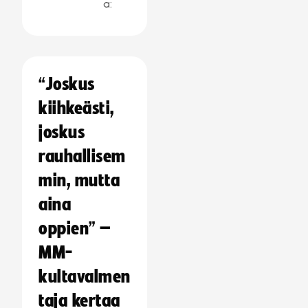
a:
“Joskus
kiihkeästi,
joskus
rauhallisem
min, mutta
aina
oppien” –
MM-
kultavalmen
taja kertaa