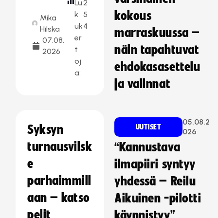
Lu
2
kokous
k
5
Mika
uk
4
Hilska
marraskuussa –
er
07.08.
näin tapahtuvat
t
2026
oj
ehdokasasettelu
a:
ja valinnat
05.08.2
Syksyn
UUTISET
026
turnausvilsk
“Kannustava
e
ilmapiiri syntyy
parhaimmill
yhdessä – Reilu
aan – katso
Aikuinen -pilotti
pelit
käynnistyy”