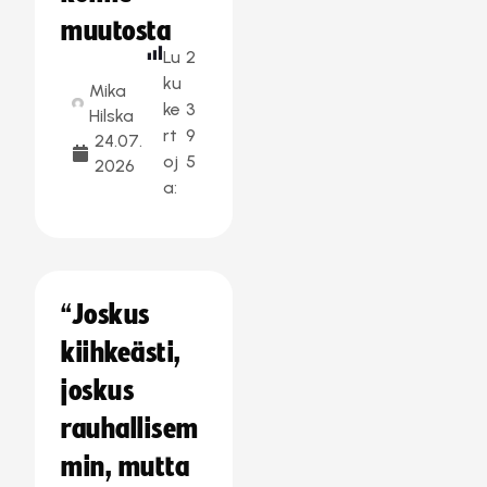
muutosta
Lu
2
ku
Mika
ke
3
Hilska
rt
9
24.07.
oj
5
2026
a:
“Joskus
kiihkeästi,
joskus
rauhallisem
min, mutta