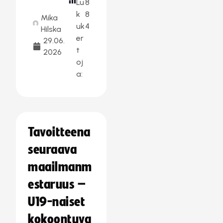
Lu
8
k
8
Mika
uk
4
Hilska
er
29.06.
t
2026
oj
a:
Tavoitteena
seuraava
maailmanm
estaruus –
U19-naiset
kokoontuva