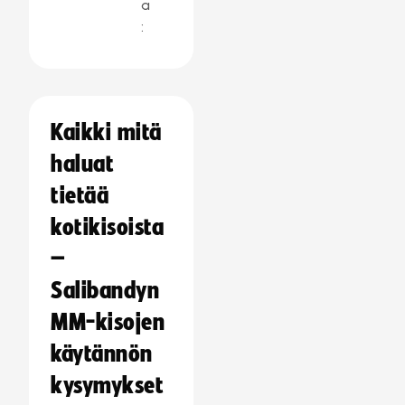
a
:
Kaikki mitä
haluat
tietää
kotikisoista
–
Salibandyn
MM-kisojen
käytännön
kysymykset