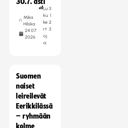
30.7. asti
Lu
3
ku
1
Mika
ke
2
Hilska
rt
3
24.07.
oj
2026
a:
Suomen
naiset
leireilevät
Eerikkilässä
– ryhmään
kolme