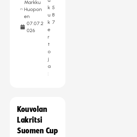
u
Markku
k
5
Huopon
u
8
en
k
7
07.07.2
e
026
r
t
o
j
a
:
Kouvolan
Lakritsi
Suomen Cup