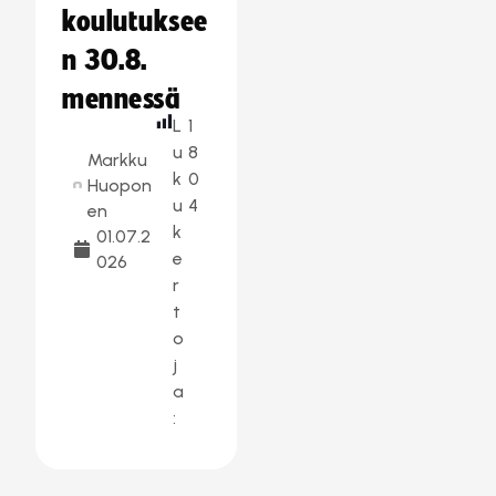
koulutuksee
n 30.8.
mennessä
L
1
u
8
Markku
k
0
Huopon
u
4
en
k
01.07.2
e
026
r
t
o
j
a
: