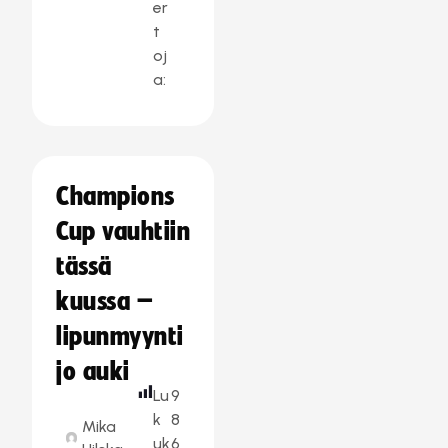
er
t
oj
a:
Champions
Cup vauhtiin
tässä
kuussa –
lipunmyynti
jo auki
Lu
9
k
8
Mika
uk
6