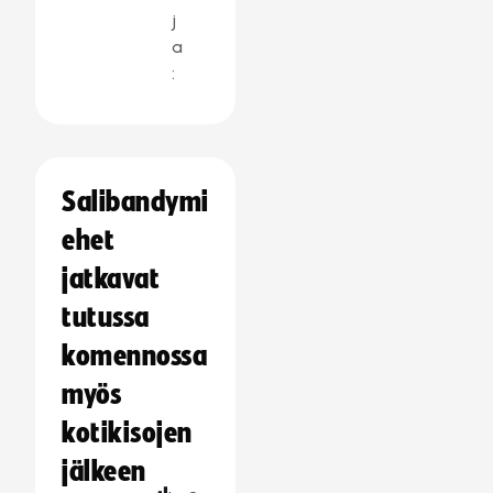
j
a
:
Salibandymi
ehet
jatkavat
tutussa
komennossa
myös
kotikisojen
jälkeen