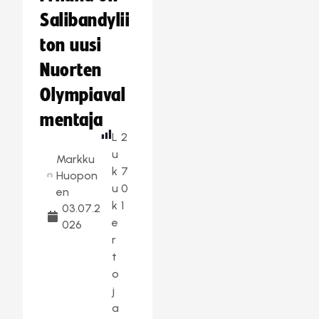
Salibandylii
ton uusi
Nuorten
Olympiaval
mentaja
L
2
u
Markku
k
7
Huopon
u
0
en
k
1
03.07.2
e
026
r
t
o
j
a