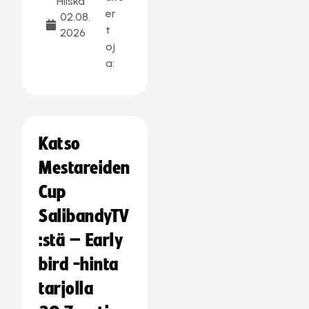
Hilska
er
02.08.
t
2026
oj
a:
Katso
Mestareiden
Cup
SalibandyTV
:stä – Early
bird -hinta
tarjolla