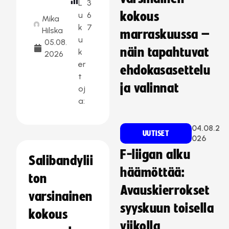
L
3
kokous
u
6
Mika
k
7
Hilska
marraskuussa –
u
05.08.
näin tapahtuvat
k
2026
er
ehdokasasettelu
t
ja valinnat
oj
a:
04.08.2
UUTISET
026
F-liigan alku
Salibandylii
häämöttää:
ton
Avauskierrokset
varsinainen
syyskuun toisella
kokous
viikolla