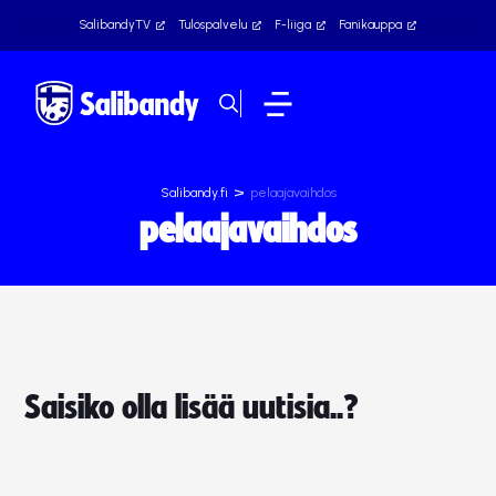
SalibandyTV
Tulospalvelu
F-liiga
Fanikauppa
>
Salibandy.fi
pelaajavaihdos
pelaajavaihdos
Saisiko olla lisää uutisia..?