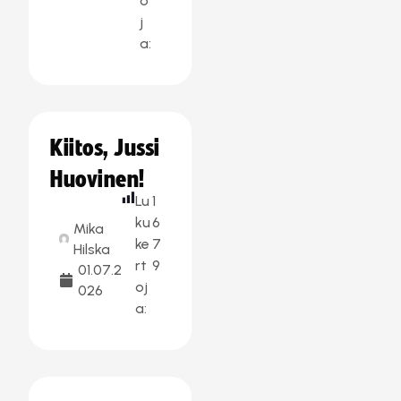
o
j
a:
Kiitos, Jussi
Huovinen!
Lu
1
ku
6
Mika
ke
7
Hilska
rt
9
01.07.2
oj
026
a: