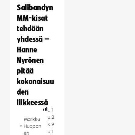
Salibandyn
MM-kisat
tehdään
yhdessä –
Hanne
Nyrönen
pitää
kokonaisuu
den
liikkeessä
L
1
u
2
Markku
k
9
Huopon
u
1
en