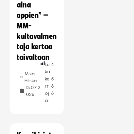
aina
oppien” –
MM-
kultavalmen
taja kertaa
taivaltaan
Lu
4
ku
Mika
ke
5
Hilska
rt
6
13.07.2
oj
6
026
a: