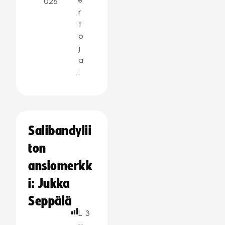
026
r
t
o
j
a
:
Salibandylii
ton
ansiomerkk
i: Jukka
Seppälä
L
3