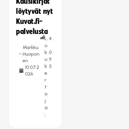
Kausikirjat
löytyvät nyt
Kuvat.fi-
palvelusta
L
4
u
Markku
k
0
Huopon
u
9
en
k
3
10.07.2
e
026
r
t
o
j
a
: