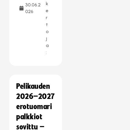
k
30.06.2
e
026
r
t
o
j
a
:
Pelikauden
2026–2027
erotuomari
palkkiot
sovittu –