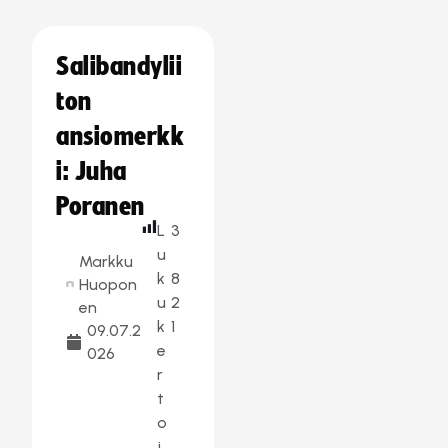
Salibandylii
ton
ansiomerkk
i: Juha
Poranen
L
3
u
Markku
k
8
Huopon
u
2
en
k
1
09.07.2
e
026
r
t
o
j