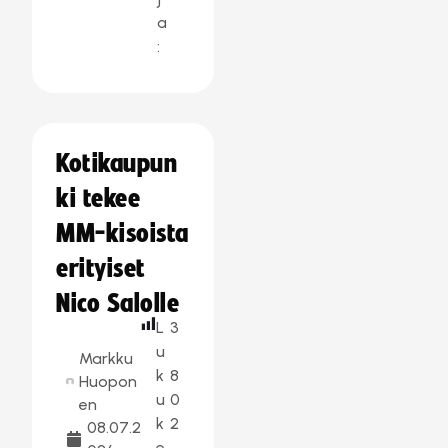
a
:
Kotikaupun
ki tekee
MM-kisoista
erityiset
Nico Salolle
L
3
u
Markku
k
8
Huopon
u
0
en
k
2
08.07.2
e