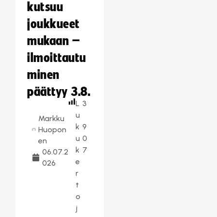
kutsuu
joukkueet
mukaan –
ilmoittautu
minen
päättyy 3.8.
L
3
u
Markku
k
9
Huopon
u
0
en
k
7
06.07.2
e
026
r
t
o
j