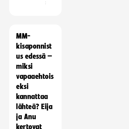
:
MM-
kisaponnist
us edessä –
miksi
vapaaehtois
eksi
kannattaa
lähteä? Eija
ja Anu
kertovat