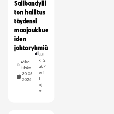
Salibandylii
ton hallitus
täydensi
maajoukkue
iden
johtoryhmiä
Lu
1
k
2
Mika
uk
7
Hilska
er
1
30.06.
t
2026
oj
a: