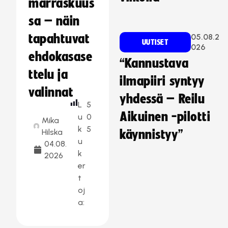
marraskuus
sa – näin
tapahtuvat
05.08.2
UUTISET
026
ehdokasase
“Kannustava
ttelu ja
ilmapiiri syntyy
valinnat
yhdessä – Reilu
L
5
Aikuinen -pilotti
u
0
Mika
k
5
Hilska
käynnistyy”
u
04.08.
k
2026
er
t
oj
a: