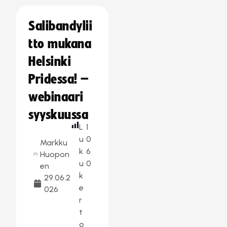
Salibandylii
tto mukana
Helsinki
Pridessa! –
webinaari
syyskuussa
L
1
u
0
Markku
k
6
Huopon
u
0
en
k
29.06.2
e
026
r
t
o