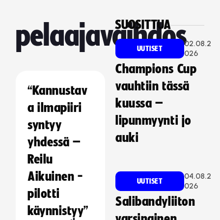
SUOSITTUA
pelaajavaihdos
02.08.2
UUTISET
026
Champions Cup
vauhtiin tässä
“Kannustav
kuussa –
a ilmapiiri
lipunmyynti jo
syntyy
auki
yhdessä –
Reilu
Aikuinen -
04.08.2
UUTISET
026
pilotti
Salibandyliiton
käynnistyy”
varsinainen