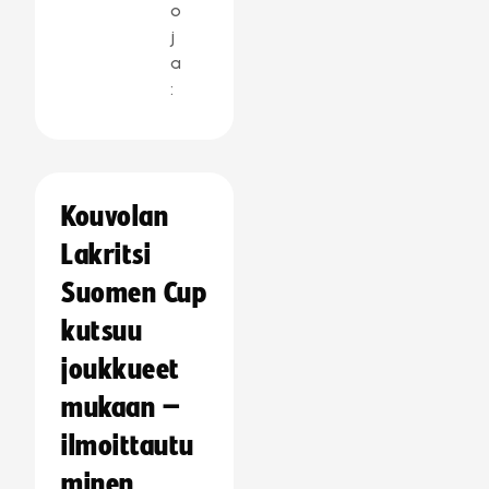
o
j
a
:
Kouvolan
Lakritsi
Suomen Cup
kutsuu
joukkueet
mukaan –
ilmoittautu
minen