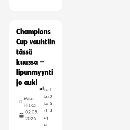
Champions
Cup vauhtiin
tässä
kuussa –
lipunmyynti
jo auki
Lu
1
ku
2
Mika
ke
5
Hilska
rt
3
02.08.
oj
2026
a: