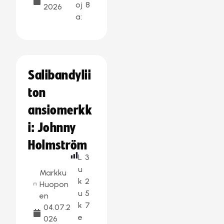
oj
8
2026
a:
Salibandylii
ton
ansiomerkk
i: Johnny
Holmström
L
3
u
Markku
k
2
Huopon
u
5
en
k
7
04.07.2
e
026