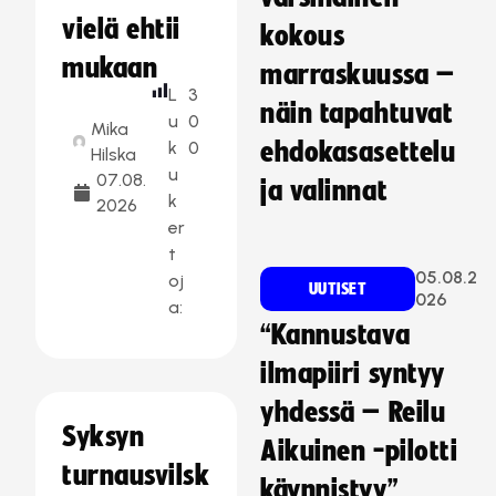
vielä ehtii
kokous
mukaan
marraskuussa –
L
3
näin tapahtuvat
u
0
Mika
k
0
ehdokasasettelu
Hilska
u
07.08.
ja valinnat
k
2026
er
t
05.08.2
oj
UUTISET
026
a:
“Kannustava
ilmapiiri syntyy
yhdessä – Reilu
Syksyn
Aikuinen -pilotti
turnausvilsk
käynnistyy”