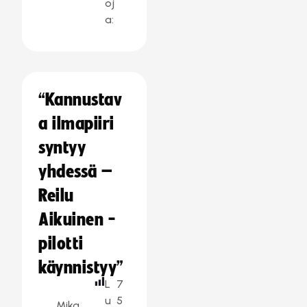
oj
a:
“Kannustav
a ilmapiiri
syntyy
yhdessä –
Reilu
Aikuinen -
pilotti
käynnistyy”
L
7
u
5
Mika