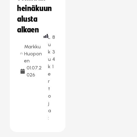
heinäkuun
alusta
alkaen
L
8
u
Markku
k
3
Huopon
u
4
en
k
1
01.07.2
e
026
r
t
o
j
a
: