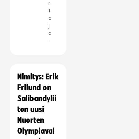
r
t
o
j
a
:
Nimitys: Erik
Frilund on
Salibandylii
ton uusi
Nuorten
Olympiaval