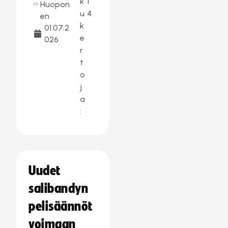
k
1
Huopon
u
4
en
k
01.07.2
e
026
r
t
o
j
a
:
Uudet
salibandyn
pelisäännöt
voimaan