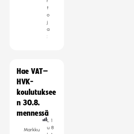
r
t
o
j
a
:
Hae VAT–
HVK-
koulutuksee
n 30.8.
mennessä
L
1
u
8
Markku