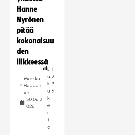
Hanne
Nyrönen
pitää
kokonaisuu
den
liikkeessä
L
1
u
2
Markku
k
9
Huopon
u
6
en
k
30.06.2
e
026
r
t
o
j