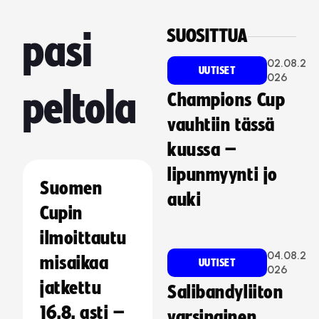
SUOSITTUA
pasi
02.08.2
UUTISET
026
peltola
Champions Cup
vauhtiin tässä
kuussa –
lipunmyynti jo
Suomen
auki
Cupin
ilmoittautu
04.08.2
misaikaa
UUTISET
026
jatkettu
Salibandyliiton
16.8. asti –
varsinainen