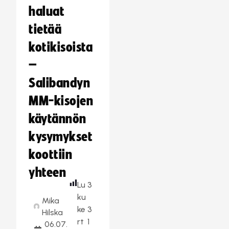
haluat
tietää
kotikisoista
–
Salibandyn
MM-kisojen
käytännön
kysymykset
koottiin
yhteen
Lu
3
ku
Mika
ke
3
Hilska
rt
1
06.07.