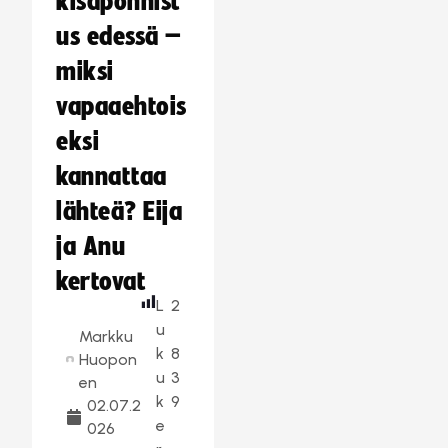
kisaponnist
us edessä –
miksi
vapaaehtois
eksi
kannattaa
lähteä? Eija
ja Anu
kertovat
L
2
u
Markku
k
8
Huopon
u
3
en
k
9
02.07.2
e
026