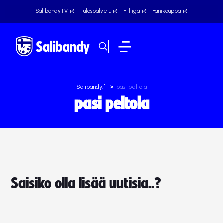
SalibandyTV
Tulospalvelu
F-liiga
Fanikauppa
>
Salibandy.fi
pasi peltola
pasi peltola
Saisiko olla lisää uutisia..?