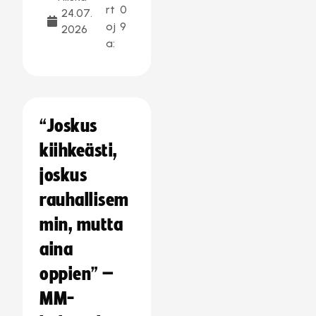
rt
0
24.07.
oj
9
2026
a:
“Joskus
kiihkeästi,
joskus
rauhallisem
min, mutta
aina
oppien” –
MM-