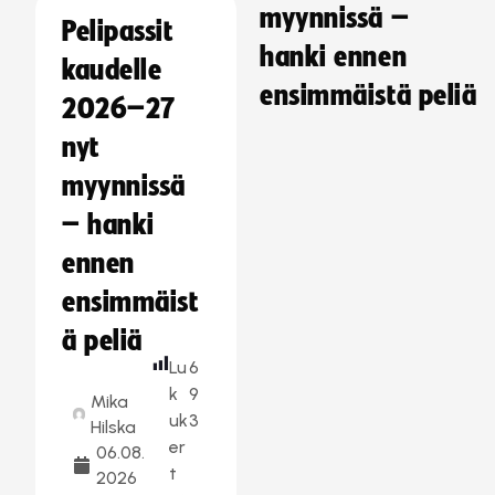
myynnissä –
Pelipassit
hanki ennen
kaudelle
ensimmäistä peliä
2026–27
nyt
myynnissä
– hanki
ennen
ensimmäist
ä peliä
Lu
6
k
9
Mika
uk
3
Hilska
er
06.08.
t
2026