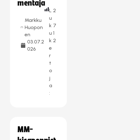
mentaja
L
2
u
Markku
k
7
Huopon
u
1
en
k
2
03.07.2
e
026
r
t
o
j
a
:
MM-