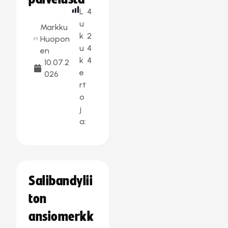
L
4
u
Markku
k
2
Huopon
u
4
en
k
4
10.07.2
e
026
rt
o
j
a:
Salibandylii
ton
ansiomerkk