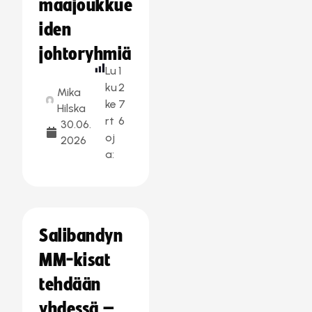
maajoukkue
iden
johtoryhmiä
Lu
1
ku
2
Mika
ke
7
Hilska
rt
6
30.06.
oj
2026
a:
Salibandyn
MM-kisat
tehdään
yhdessä –