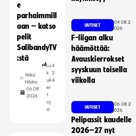
e
parhaimmill
04.08.2
aan – katso
UUTISET
026
pelit
F-liigan alku
SalibandyTV
häämöttää:
:stä
Avauskierrokset
Lu
4
syyskuun toisella
k
2
Mika
viikolla
uk
4
Hilska
er
06.08.
t
2026
oj
06.08.2
UUTISET
a:
026
Pelipassit kaudelle
2026–27 nyt