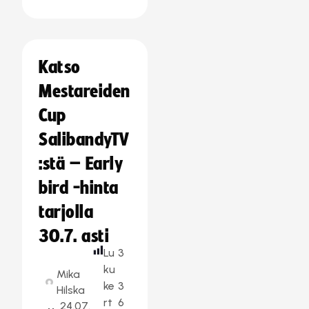
Katso
Mestareiden
Cup
SalibandyTV
:stä – Early
bird -hinta
tarjolla
30.7. asti
Lu
3
ku
Mika
ke
3
Hilska
rt
6
24.07.