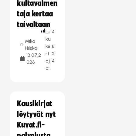
kultavalmen
taja kertaa
taivaltaan
Lu
4
ku
Mika
ke
8
Hilska
rt
2
13.07.2
oj
4
026
a:
Kausikirjat
löytyvät nyt
Kuvat.fi-
palvelusta