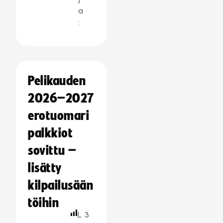
a
:
Pelikauden
2026–2027
erotuomari
palkkiot
sovittu –
lisätty
kilpailusään
töihin
L
3