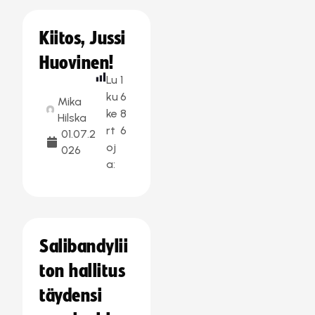
Kiitos, Jussi
Huovinen!
Lu
1
ku
6
Mika
ke
8
Hilska
rt
6
01.07.2
oj
026
a:
Salibandylii
ton hallitus
täydensi