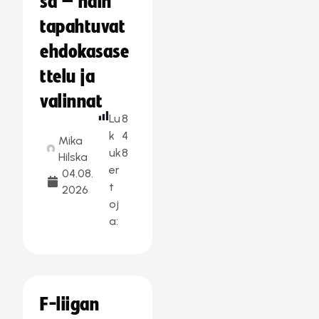
sa – näin
tapahtuvat
ehdokasase
ttelu ja
valinnat
Lu
8
k
4
Mika
uk
8
Hilska
er
04.08.
t
2026
oj
a:
F-liigan