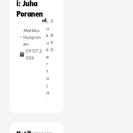
i: Juha
Poranen
L
3
u
Markku
k
8
Huopon
u
9
en
k
0
09.07.2
e
026
r
t
o
j
a
: