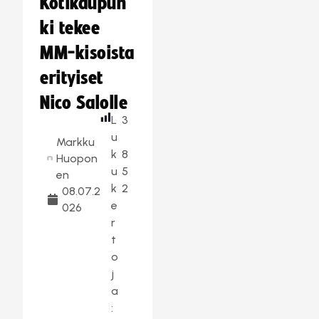
Kotikaupun
ki tekee
MM-kisoista
erityiset
Nico Salolle
L
3
u
Markku
k
8
Huopon
u
5
en
k
2
08.07.2
e
026
r
t
o
j
a
: