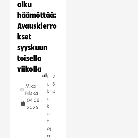
alku
häämöttää:
Avauskierro
kset
syyskuun
toisella
viikolla
L
7
u
3
Mika
k
0
Hilska
u
04.08.
k
2026
er
t
oj
a: