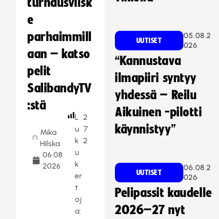
turnausvilsk
e
parhaimmill
05.08.2
UUTISET
026
aan – katso
“Kannustava
pelit
ilmapiiri syntyy
SalibandyTV
yhdessä – Reilu
:stä
Aikuinen -pilotti
L
2
käynnistyy”
u
7
Mika
k
2
Hilska
u
06.08.
k
2026
06.08.2
UUTISET
er
026
t
Pelipassit kaudelle
oj
2026–27 nyt
a: