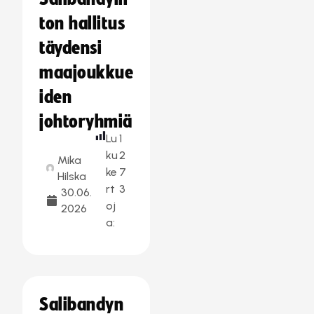
ton hallitus
täydensi
maajoukkue
iden
johtoryhmiä
Lu
1
ku
2
Mika
ke
7
Hilska
rt
3
30.06.
oj
2026
a:
Salibandyn