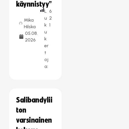
käynnistyy”
L
6
u
2
Mika
k
1
Hilska
u
05.08.
k
2026
er
t
oj
a:
Salibandylii
ton
varsinainen