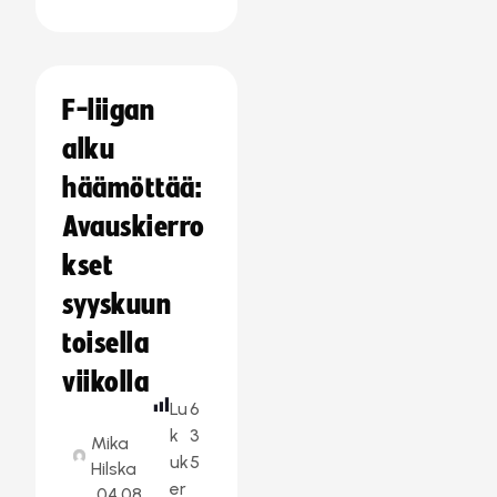
F-liigan
alku
häämöttää:
Avauskierro
kset
syyskuun
toisella
viikolla
Lu
6
k
3
Mika
uk
5
Hilska
er
04.08.