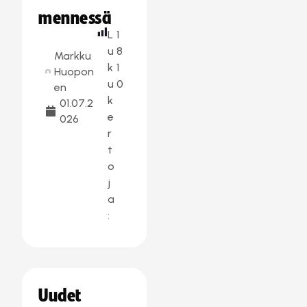
mennessä
L
1
u
8
Markku
k
1
Huopon
u
0
en
k
01.07.2
e
026
r
t
o
j
a
:
Uudet