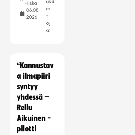
uk
8
Hilska
er
06.08.
t
2026
oj
a:
“Kannustav
a ilmapiiri
syntyy
yhdessä –
Reilu
Aikuinen -
pilotti