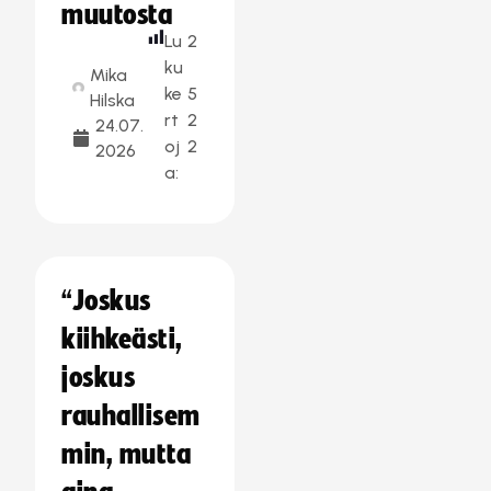
muutosta
Lu
2
ku
Mika
ke
5
Hilska
rt
2
24.07.
oj
2
2026
a:
“Joskus
kiihkeästi,
joskus
rauhallisem
min, mutta