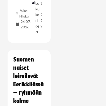
Lu
3
ku
Mika
ke
2
Hilska
rt
6
24.07.
oj
9
2026
a:
Suomen
naiset
leireilevät
Eerikkilässä
– ryhmään
kolme