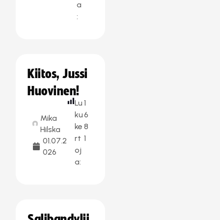
a
:
Kiitos, Jussi
Huovinen!
Lu
1
ku
6
Mika
ke
8
Hilska
rt
1
01.07.2
oj
026
a:
Salibandylii