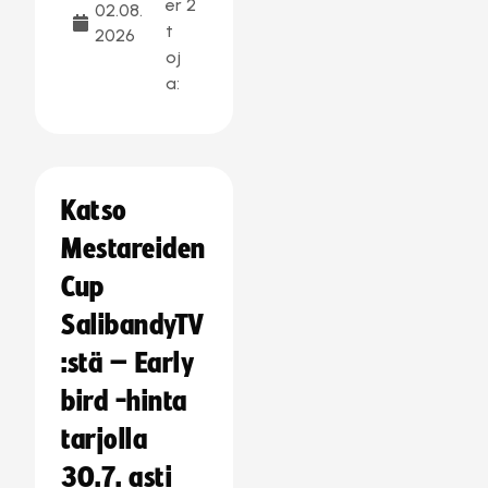
er
2
02.08.
t
2026
oj
a:
Katso
Mestareiden
Cup
SalibandyTV
:stä – Early
bird -hinta
tarjolla
30.7. asti