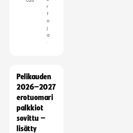
026
r
t
o
j
a
:
Pelikauden
2026–2027
erotuomari
palkkiot
sovittu –
lisätty