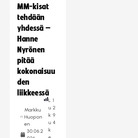
MM-kisat
tehdään
yhdessä –
Hanne
Nyrönen
pitää
kokonaisuu
den
liikkeessä
L
1
u
2
Markku
k
9
Huopon
u
4
en
k
30.06.2
e