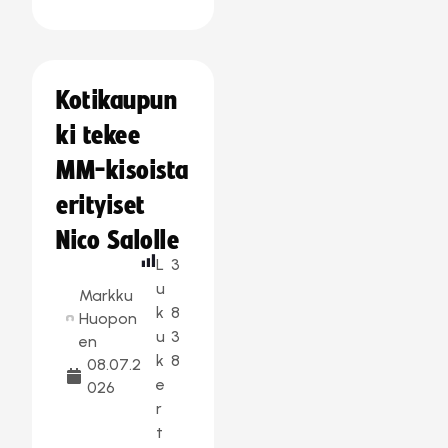
Kotikaupun
ki tekee
MM-kisoista
erityiset
Nico Salolle
L
3
u
Markku
k
8
Huopon
u
3
en
k
8
08.07.2
e
026
r
t