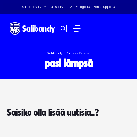
SalibandyTV
Tulospalvelu
F-liiga
Fanikauppa
>
Salibandy.fi
pasi lämpsä
pasi lämpsä
Saisiko olla lisää uutisia..?