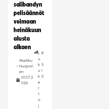
salibandyn
pelisäännöt
voimaan
heinäkuun
alusta
alkaen
L
8
u
Markku
k
3
Huopon
u
1
en
k
0
01.07.2
e
026
r
t
o
j