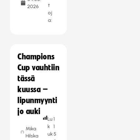
t
2026
oj
a:
Champions
Cup vauhtiin
tässä
kuussa –
lipunmyynti
jo auki
Lu
1
k
1
Mika
uk
5
Hilska