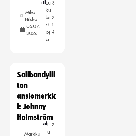
Lu
3
ku
Mika
ke
3
Hilska
rt
1
06.07.
oj
4
2026
a:
Salibandylii
ton
ansiomerkk
i: Johnny
Holmström
L
3
u
Markku