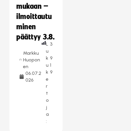
mukaan –
ilmoittautu
minen
päättyy 3.8.
L
3
u
Markku
k
9
Huopon
u
1
en
k
9
06.07.2
e
026
r
t
o
j
a
: