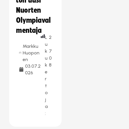
ton uusi
Nuorten
Olympiaval
mentaja
L
2
u
Markku
k
7
Huopon
u
0
en
k
8
03.07.2
e
026
r
t
o
j
a
: