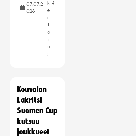
k
4
07.07.2
e
026
r
t
o
j
a
:
Kouvolan
Lakritsi
Suomen Cup
kutsuu
joukkueet