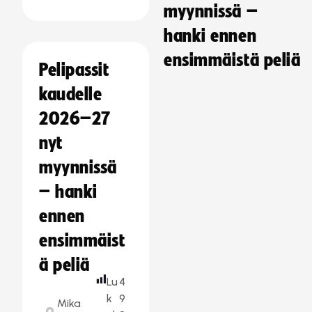
myynnissä –
hanki ennen
ensimmäistä peliä
Pelipassit
kaudelle
2026–27
nyt
myynnissä
– hanki
ennen
ensimmäist
ä peliä
Lu
4
k
9
Mika