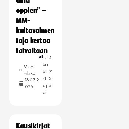
aina
oppien” –
MM-
kultavalmen
taja kertaa
taivaltaan
Lu
4
ku
Mika
ke
7
Hilska
rt
2
13.07.2
oj
5
026
a:
Kausikirjat