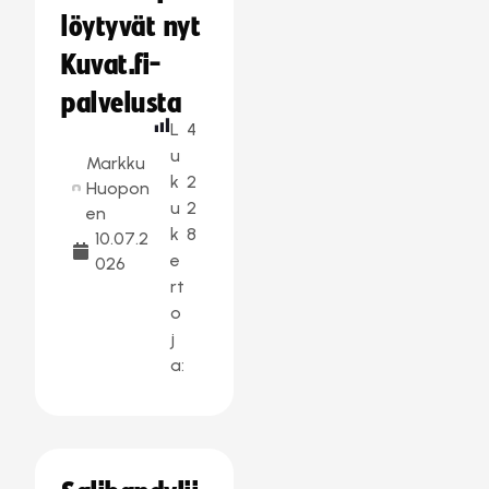
löytyvät nyt
Kuvat.fi-
palvelusta
L
4
u
Markku
k
2
Huopon
u
2
en
k
8
10.07.2
e
026
rt
o
j
a: