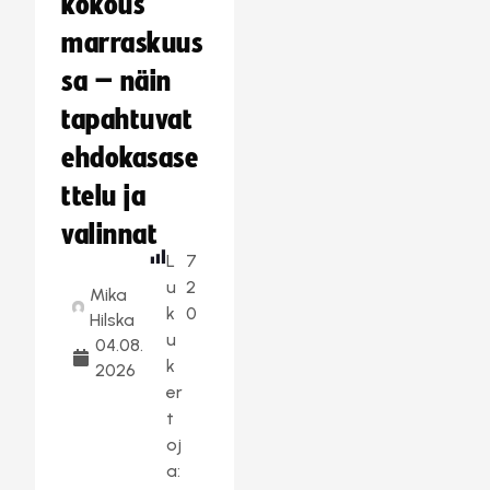
kokous
marraskuus
sa – näin
tapahtuvat
ehdokasase
ttelu ja
valinnat
L
7
u
2
Mika
k
0
Hilska
u
04.08.
k
2026
er
t
oj
a: