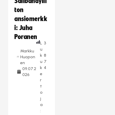
Salibandylii
ton
ansiomerkk
i: Juha
Poranen
L
3
u
Markku
k
8
Huopon
u
7
en
k
4
09.07.2
e
026
r
t
o
j
a
: