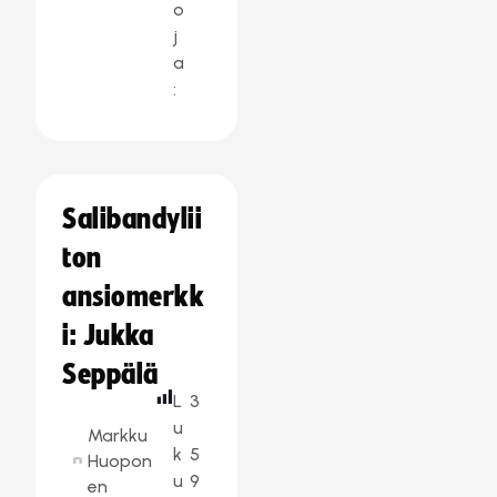
o
j
a
:
Salibandylii
ton
ansiomerkk
i: Jukka
Seppälä
L
3
u
Markku
k
5
Huopon
u
9
en