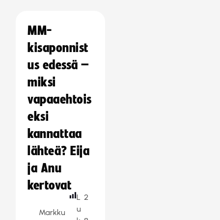
MM-
kisaponnist
us edessä –
miksi
vapaaehtois
eksi
kannattaa
lähteä? Eija
ja Anu
kertovat
L
2
u
Markku