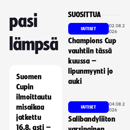
SUOSITTUA
pasi
02.08.2
UUTISET
026
lämpsä
Champions Cup
vauhtiin tässä
kuussa –
lipunmyynti jo
Suomen
auki
Cupin
ilmoittautu
04.08.2
misaikaa
UUTISET
026
jatkettu
Salibandyliiton
16.8. asti –
varsinainen