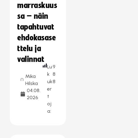
marraskuus
sa – näin
tapahtuvat
ehdokasase
ttelu ja
valinnat
Lu
9
k
8
Mika
uk
8
Hilska
er
04.08.
t
2026
oj
a: