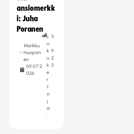
ansiomerkk
i: Juha
Poranen
L
3
u
Markku
k
9
Huopon
u
2
en
k
3
09.07.2
e
026
r
t
o
j
a
: