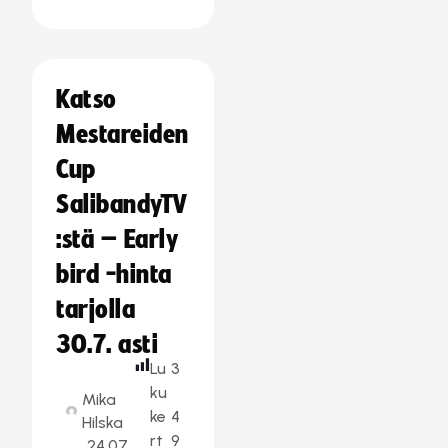
Katso
Mestareiden
Cup
SalibandyTV
:stä – Early
bird -hinta
tarjolla
30.7. asti
Lu
3
ku
Mika
ke
4
Hilska
rt
9
24.07.