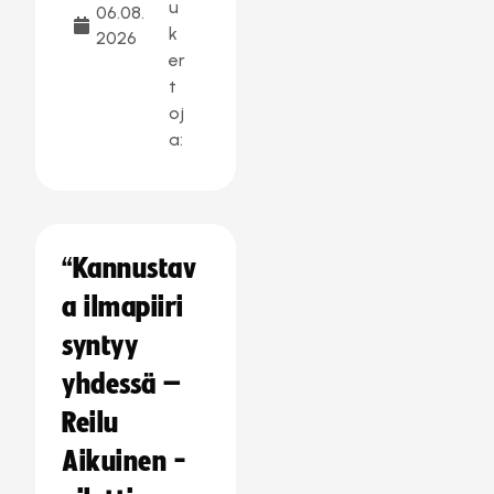
u
06.08.
k
2026
er
t
oj
a:
“Kannustav
a ilmapiiri
syntyy
yhdessä –
Reilu
Aikuinen -