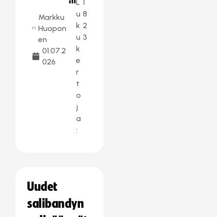
L
1
u
8
Markku
k
2
Huopon
u
3
en
k
01.07.2
e
026
r
t
o
j
a
:
Uudet
salibandyn