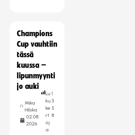
Champions
Cup vauhtiin
tässä
kuussa –
lipunmyynti
jo auki
Lu
1
ku
3
Mika
ke
5
Hilska
rt
8
02.08.
oj
2026
a: