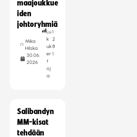
maajoukkue
iden
johtoryhmiä
Lu
1
k
2
Mika
uk
8
Hilska
er
1
30.06.
t
2026
oj
a:
Salibandyn
MM-kisat
tehdään