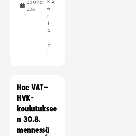
k
2
02.07.2
e
026
r
t
o
j
a
:
Hae VAT–
HVK-
koulutuksee
n 30.8.
mennessä