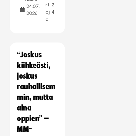
rt
2
24.07.
oj
4
2026
a:
“Joskus
kiihkeästi,
joskus
rauhallisem
min, mutta
aina
oppien” –
MM-