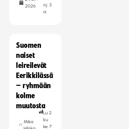
oj
3
2026
a:
Suomen
naiset
leireilevät
Eerikkilässä
– ryhmään
kolme
muutosta
Lu
2
ku
Mika
ke
7
Hilska