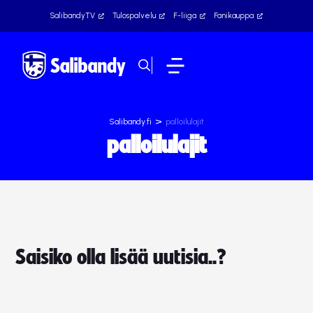
SalibandyTV
Tulospalvelu
F-liiga
Fanikauppa
>
Salibandy.fi
palloilulajit
palloilulajit
Saisiko olla lisää uutisia..?