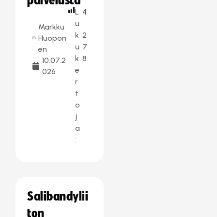
palvelusta
L
4
u
Markku
k
2
Huopon
u
7
en
k
8
10.07.2
e
026
r
t
o
j
a
:
Salibandylii
ton