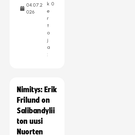
k
0
04.07.2
e
026
r
t
o
j
a
:
Nimitys: Erik
Frilund on
Salibandylii
ton uusi
Nuorten