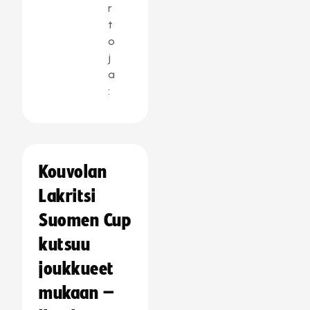
r
t
o
j
a
:
Kouvolan
Lakritsi
Suomen Cup
kutsuu
joukkueet
mukaan –