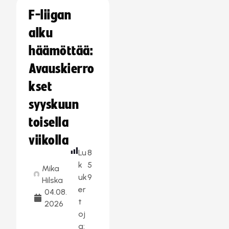
F-liigan
alku
häämöttää:
Avauskierro
kset
syyskuun
toisella
viikolla
Lu
8
k
5
Mika
uk
9
Hilska
er
04.08.
t
2026
oj
a: