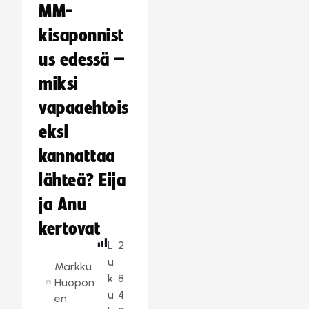
MM-
kisaponnist
us edessä –
miksi
vapaaehtois
eksi
kannattaa
lähteä? Eija
ja Anu
kertovat
L
2
u
Markku
k
8
Huopon
u
4
en