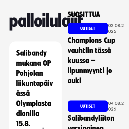
SUOSITTUA
palloilulajit
02.08.2
UUTISET
026
Champions Cup
vauhtiin tässä
Salibandy
kuussa –
mukana OP
lipunmyynti jo
Pohjolan
auki
liikuntapäiv
ässä
Olympiasta
04.08.2
UUTISET
026
dionilla
Salibandyliiton
15.8.
varsinainen