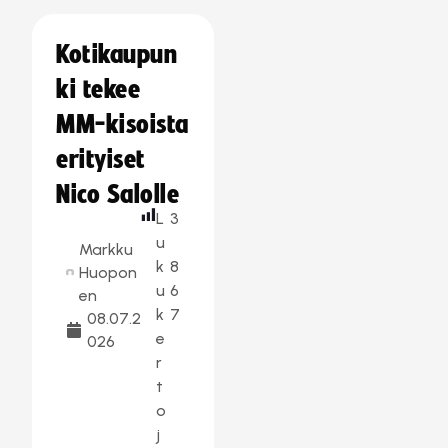
Kotikaupun
ki tekee
MM-kisoista
erityiset
Nico Salolle
L
3
u
Markku
k
8
Huopon
u
6
en
k
7
08.07.2
e
026
r
t
o
j