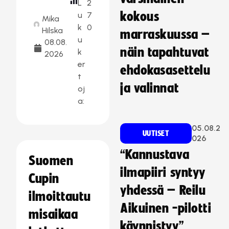
L
2
kokous
u
7
Mika
k
0
Hilska
marraskuussa –
u
08.08.
näin tapahtuvat
k
2026
er
ehdokasasettelu
t
ja valinnat
oj
a:
05.08.2
UUTISET
026
“Kannustava
Suomen
ilmapiiri syntyy
Cupin
yhdessä – Reilu
ilmoittautu
Aikuinen -pilotti
misaikaa
käynnistyy”