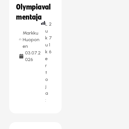
Olympiaval
mentaja
L
2
u
Markku
k
7
Huopon
u
1
en
k
6
03.07.2
e
026
r
t
o
j
a
: