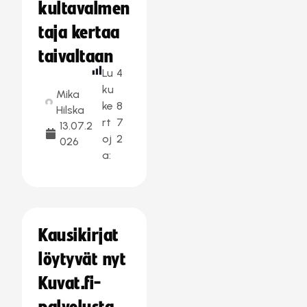
kultavalmen
taja kertaa
taivaltaan
Lu
4
ku
Mika
ke
8
Hilska
rt
7
13.07.2
oj
2
026
a:
Kausikirjat
löytyvät nyt
Kuvat.fi-