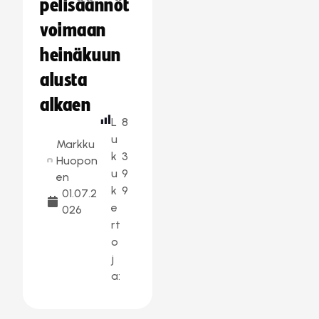
pelisäännöt
voimaan
heinäkuun
alusta
alkaen
L
8
u
Markku
k
3
Huopon
u
9
en
k
9
01.07.2
e
026
rt
o
j
a: