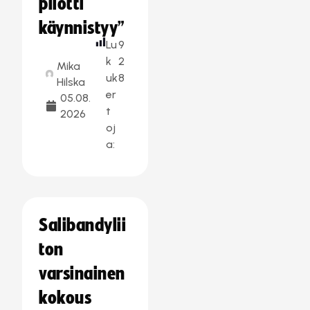
pilotti
käynnistyy”
Lu
9
k
2
Mika
uk
8
Hilska
er
05.08.
t
2026
oj
a:
Salibandylii
ton
varsinainen
kokous