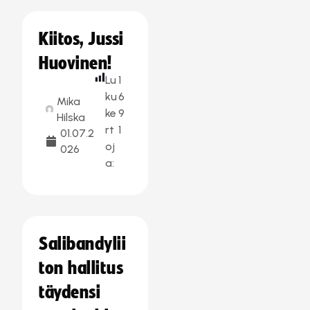
Kiitos, Jussi
Huovinen!
Lu
1
ku
6
Mika
ke
9
Hilska
rt
1
01.07.2
oj
026
a:
Salibandylii
ton hallitus
täydensi