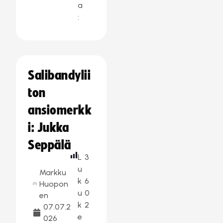
a
:
Salibandylii
ton
ansiomerkk
i: Jukka
Seppälä
L
3
u
Markku
k
6
Huopon
u
0
en
k
2
07.07.2
e
026