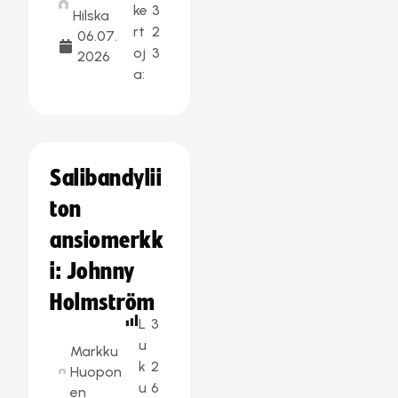
ke
3
Hilska
rt
2
06.07.
oj
3
2026
a:
Salibandylii
ton
ansiomerkk
i: Johnny
Holmström
L
3
u
Markku
k
2
Huopon
u
6
en