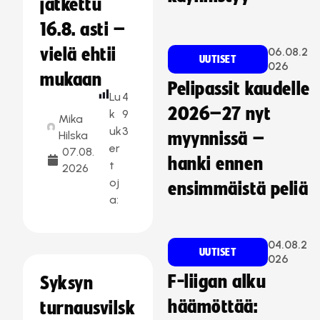
jatkettu
16.8. asti –
vielä ehtii
06.08.2
UUTISET
026
mukaan
Pelipassit kaudelle
Lu
4
2026–27 nyt
k
9
Mika
uk
3
Hilska
myynnissä –
er
07.08.
hanki ennen
t
2026
oj
ensimmäistä peliä
a:
04.08.2
UUTISET
026
F-liigan alku
Syksyn
häämöttää:
turnausvilsk