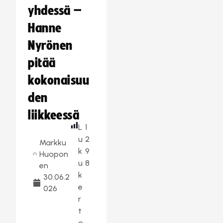
yhdessä –
Hanne
Nyrönen
pitää
kokonaisuu
den
liikkeessä
L
1
u
2
Markku
k
9
Huopon
u
8
en
k
30.06.2
e
026
r
t
o