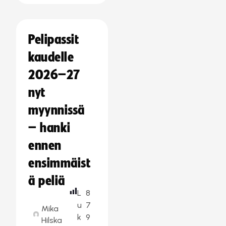
Pelipassit
kaudelle
2026–27
nyt
myynnissä
– hanki
ennen
ensimmäist
ä peliä
L
8
u
7
Mika
k
9
Hilska