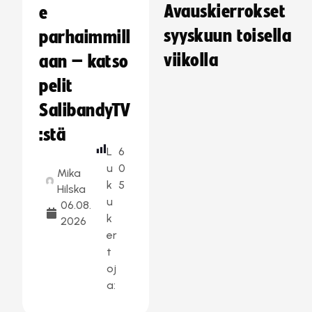
Avauskierrokset
e
syyskuun toisella
parhaimmill
viikolla
aan – katso
pelit
SalibandyTV
:stä
L
6
u
0
Mika
k
5
Hilska
u
06.08.
k
2026
er
t
oj
a: