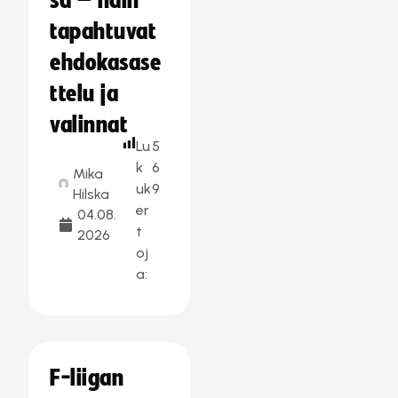
sa – näin
tapahtuvat
ehdokasase
ttelu ja
valinnat
Lu
5
k
6
Mika
uk
9
Hilska
er
04.08.
t
2026
oj
a:
F-liigan