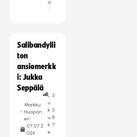
a
:
Salibandylii
ton
ansiomerkk
i: Jukka
Seppälä
L
3
u
Markku
k
5
Huopon
u
8
en
k
7
07.07.2
e
026