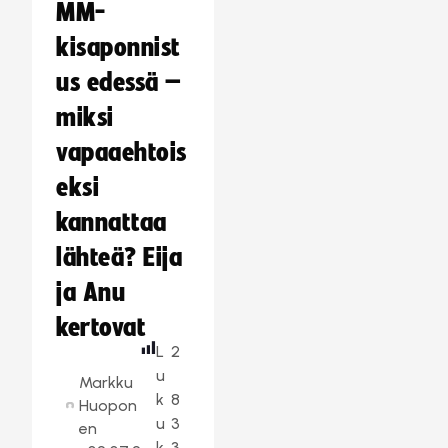
MM-
kisaponnist
us edessä –
miksi
vapaaehtois
eksi
kannattaa
lähteä? Eija
ja Anu
kertovat
L
2
u
Markku
k
8
Huopon
u
3
en
k
3