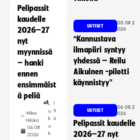
Pelipassit
kaudelle
05.08.2
UUTISET
2026–27
026
“Kannustava
nyt
ilmapiiri syntyy
myynnissä
yhdessä – Reilu
– hanki
Aikuinen -pilotti
ennen
käynnistyy”
ensimmäist
ä peliä
L
1
06.08.2
u
9
UUTISET
Mika
026
k
6
Hilska
Pelipassit kaudelle
u
06.08.
2026–27 nyt
k
2026