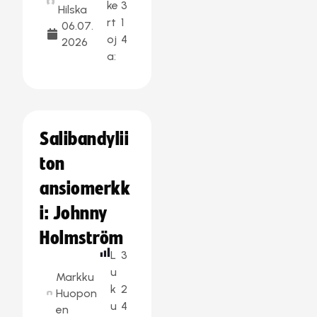
ke
3
Hilska
rt
1
06.07.
oj
4
2026
a:
Salibandylii
ton
ansiomerkk
i: Johnny
Holmström
L
3
u
Markku
k
2
Huopon
u
4
en