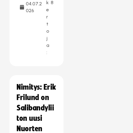
k
8
04.07.2
e
026
r
t
o
j
a
:
Nimitys: Erik
Frilund on
Salibandylii
ton uusi
Nuorten