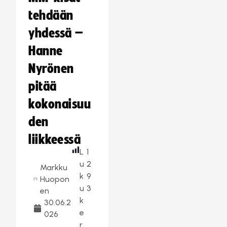
tehdään
yhdessä –
Hanne
Nyrönen
pitää
kokonaisuu
den
liikkeessä
L
1
u
2
Markku
k
9
Huopon
u
3
en
k
30.06.2
e
026
r