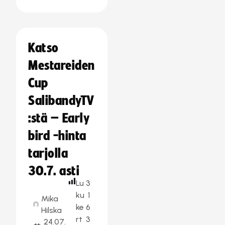
Katso
Mestareiden
Cup
SalibandyTV
:stä – Early
bird -hinta
tarjolla
30.7. asti
Lu
3
ku
1
Mika
ke
6
Hilska
rt
3
24.07.