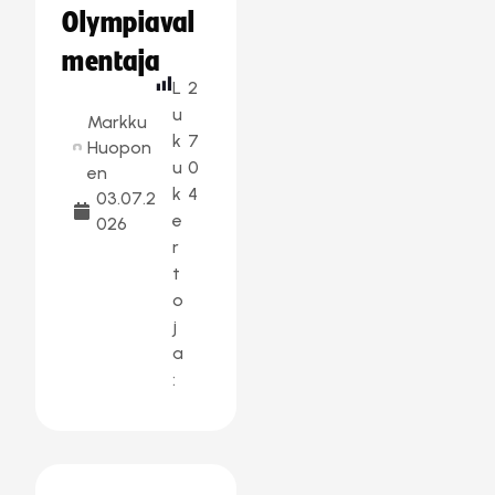
Olympiaval
mentaja
L
2
u
Markku
k
7
Huopon
u
0
en
k
4
03.07.2
e
026
r
t
o
j
a
: