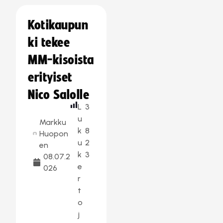
Kotikaupun
ki tekee
MM-kisoista
erityiset
Nico Salolle
L
3
u
Markku
k
8
Huopon
u
2
en
k
3
08.07.2
e
026
r
t
o
j