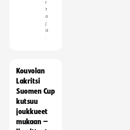
r
t
o
j
a
:
Kouvolan
Lakritsi
Suomen Cup
kutsuu
joukkueet
mukaan –