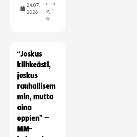
rt
3
24.07.
oj
1
2026
a:
“Joskus
kiihkeästi,
joskus
rauhallisem
min, mutta
aina
oppien” –
MM-