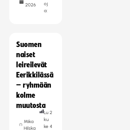
oj
2026
a:
Suomen
naiset
leireilevät
Eerikkilässä
– ryhmään
kolme
muutosta
Lu
2
ku
Mika
ke
4
Hilska