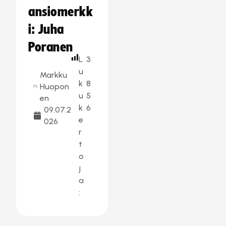
ansiomerkk
i: Juha
Poranen
L
3
u
Markku
k
8
Huopon
u
5
en
k
6
09.07.2
e
026
r
t
o
j
a
: