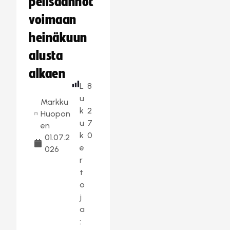
pelisäännöt
voimaan
heinäkuun
alusta
alkaen
L
8
u
Markku
k
2
Huopon
u
7
en
k
0
01.07.2
e
026
r
t
o
j
a
: