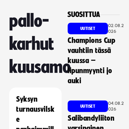
SUOSITTUA
pallo-
02.08.2
UUTISET
026
karhut
Champions Cup
vauhtiin tässä
kuussa –
kuusamo
lipunmyynti jo
auki
Syksyn
04.08.2
UUTISET
turnausvilsk
026
Salibandyliiton
e
varsinainen