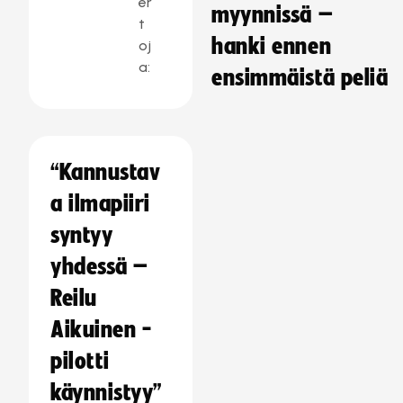
er
myynnissä –
t
hanki ennen
oj
a:
ensimmäistä peliä
“Kannustav
a ilmapiiri
syntyy
yhdessä –
Reilu
Aikuinen -
pilotti
käynnistyy”