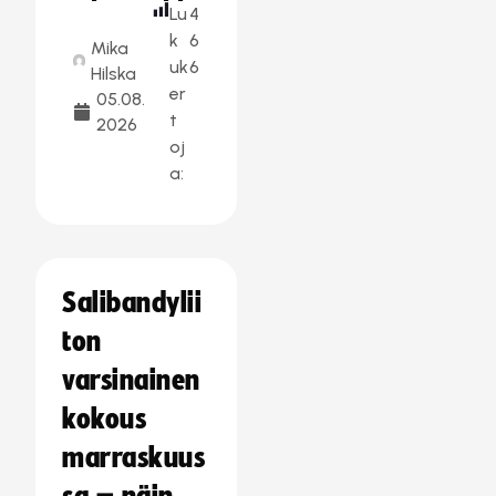
Lu
4
k
6
Mika
uk
6
Hilska
er
05.08.
t
2026
oj
a:
Salibandylii
ton
varsinainen
kokous
marraskuus