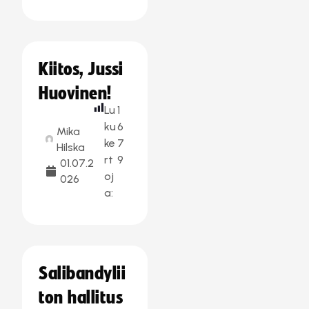
Kiitos, Jussi
Huovinen!
Lu
1
ku
6
Mika
ke
7
Hilska
rt
9
01.07.2
oj
026
a:
Salibandylii
ton hallitus