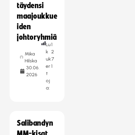
täydensi
maajoukkue
iden
johtoryhmiä
Lu
1
k
2
Mika
uk
7
Hilska
er
1
30.06.
t
2026
oj
a:
Salibandyn
MM-kisat