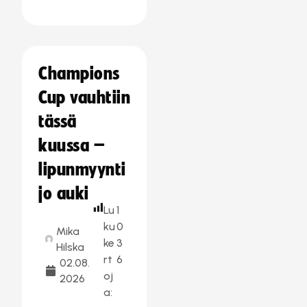
Champions
Cup vauhtiin
tässä
kuussa –
lipunmyynti
jo auki
Lu
1
ku
0
Mika
ke
3
Hilska
rt
6
02.08.
oj
2026
a: