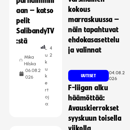
parhaimmill
kokous
aan – katso
marraskuussa –
pelit
näin tapahtuvat
SalibandyTV
ehdokasasettelu
:stä
L
4
ja valinnat
u
2
Mika
k
Hilska
u
06.08.2
04.08.2
k
UUTISET
026
026
e
F-liigan alku
rt
oj
häämöttää:
a:
Avauskierrokset
syyskuun toisella
viikolla