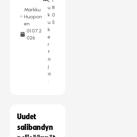
L
1
u
8
Markku
k
0
Huopon
u
5
en
k
01.07.2
e
026
r
t
o
j
a
:
Uudet
salibandyn