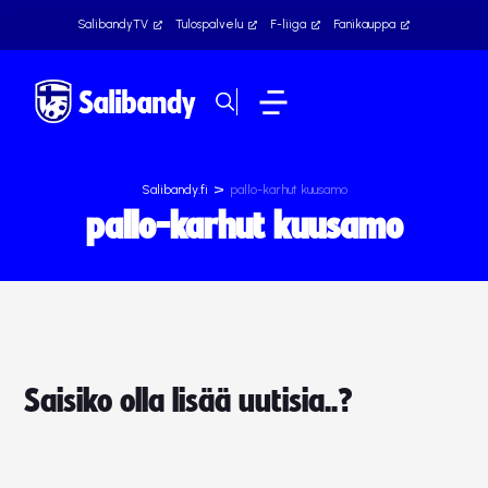
SalibandyTV
Tulospalvelu
F-liiga
Fanikauppa
>
Salibandy.fi
pallo-karhut kuusamo
pallo-karhut kuusamo
Saisiko olla lisää uutisia..?