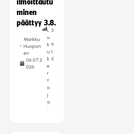
ilmoittautu
minen
päättyy 3.8.
L
3
u
Markku
k
9
Huopon
u
1
en
k
5
06.07.2
e
026
r
t
o
j
a
: