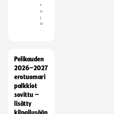
t
o
j
a
:
Pelikauden
2026–2027
erotuomari
palkkiot
sovittu –
lisätty
kilpailusään