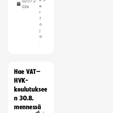
02.07.2
e
026
r
t
o
j
a
:
Hae VAT–
HVK-
koulutuksee
n 30.8.
mennessä