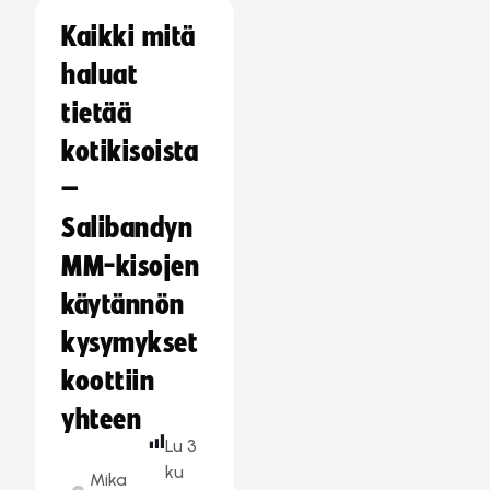
Kaikki mitä
haluat
tietää
kotikisoista
–
Salibandyn
MM-kisojen
käytännön
kysymykset
koottiin
yhteen
Lu
3
ku
Mika