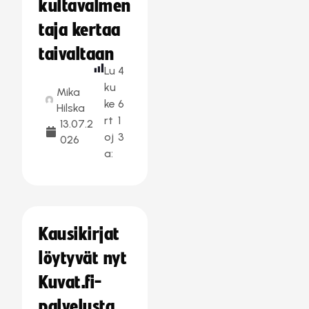
kultavalmen
taja kertaa
taivaltaan
Lu
4
ku
Mika
ke
6
Hilska
rt
1
13.07.2
oj
3
026
a:
Kausikirjat
löytyvät nyt
Kuvat.fi-
palvelusta