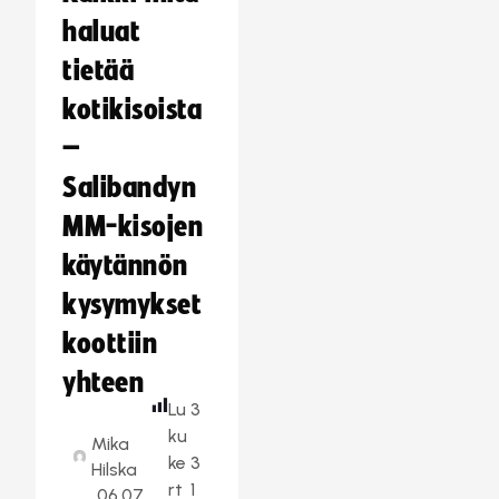
haluat
tietää
kotikisoista
–
Salibandyn
MM-kisojen
käytännön
kysymykset
koottiin
yhteen
Lu
3
ku
Mika
ke
3
Hilska
rt
1
06.07.