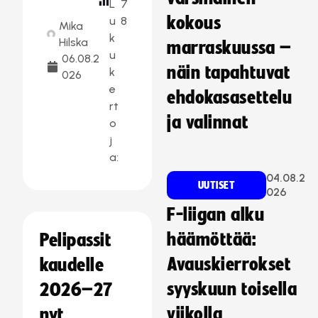
L
7
kokous
u
8
Mika
k
Hilska
marraskuussa –
u
06.08.2
näin tapahtuvat
k
026
e
ehdokasasettelu
rt
ja valinnat
o
j
a:
04.08.2
UUTISET
026
F-liigan alku
häämöttää:
Pelipassit
Avauskierrokset
kaudelle
syyskuun toisella
2026–27
viikolla
nyt