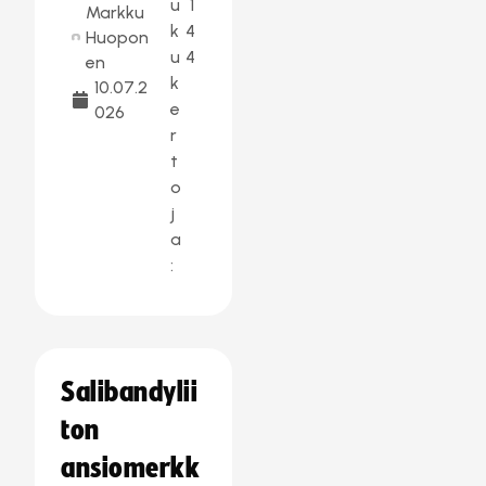
u
1
Markku
k
4
Huopon
u
4
en
k
10.07.2
e
026
r
t
o
j
a
:
Salibandylii
ton
ansiomerkk