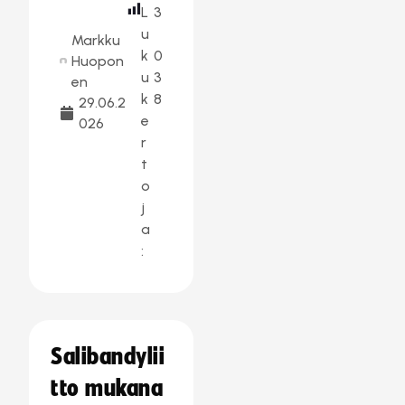
L
3
u
Markku
k
0
Huopon
u
3
en
k
8
29.06.2
e
026
r
t
o
j
a
:
Salibandylii
tto mukana