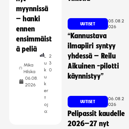
myynnissä
– hanki
05.08.2
UUTISET
026
ennen
“Kannustava
ensimmäist
ilmapiiri syntyy
ä peliä
yhdessä – Reilu
L
2
u
3
Mika
Aikuinen -pilotti
k
0
Hilska
käynnistyy”
u
06.08.
k
2026
er
t
06.08.2
UUTISET
oj
026
a:
Pelipassit kaudelle
2026–27 nyt