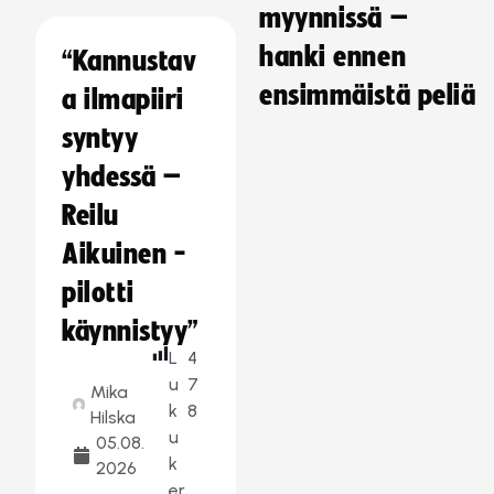
myynnissä –
hanki ennen
“Kannustav
ensimmäistä peliä
a ilmapiiri
syntyy
yhdessä –
Reilu
Aikuinen -
pilotti
käynnistyy”
L
4
u
7
Mika
k
8
Hilska
u
05.08.
k
2026
er