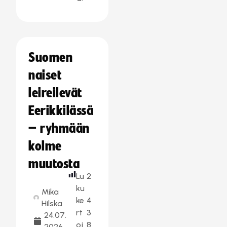
Suomen
naiset
leireilevät
Eerikkilässä
– ryhmään
kolme
muutosta
Lu
2
ku
Mika
ke
4
Hilska
rt
3
24.07.
oj
8
2026