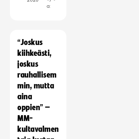
a:
“Joskus
kiihkeästi,
joskus
rauhallisem
min, mutta
aina
oppien” –
MM-
kultavalmen