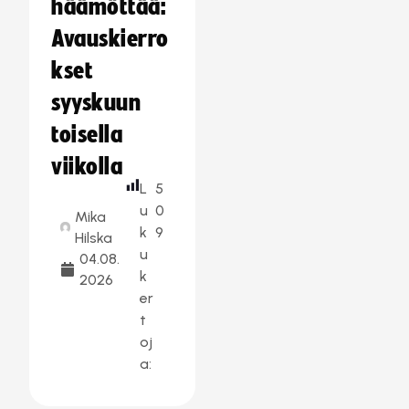
häämöttää:
Avauskierro
kset
syyskuun
toisella
viikolla
L
5
u
0
Mika
k
9
Hilska
u
04.08.
k
2026
er
t
oj
a: