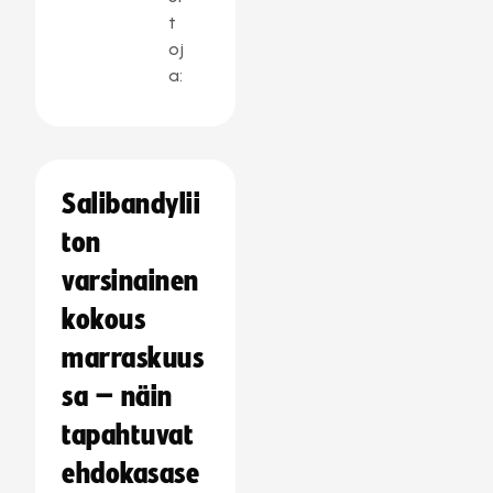
t
oj
a:
Salibandylii
ton
varsinainen
kokous
marraskuus
sa – näin
tapahtuvat
ehdokasase