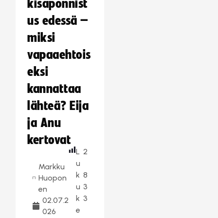
kisaponnist
us edessä –
miksi
vapaaehtois
eksi
kannattaa
lähteä? Eija
ja Anu
kertovat
L
2
u
Markku
k
8
Huopon
u
3
en
k
3
02.07.2
e
026