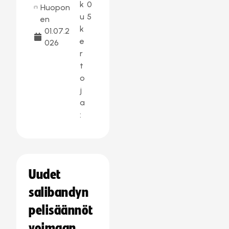
k
0
Huopon
u
5
en
k
01.07.2
e
026
r
t
o
j
a
:
Uudet
salibandyn
pelisäännöt
voimaan