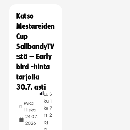
Katso
Mestareiden
Cup
SalibandyTV
:stä – Early
bird -hinta
tarjolla
30.7. asti
Lu
3
ku
1
Mika
ke
7
Hilska
rt
2
24.07.
oj
2026
a: