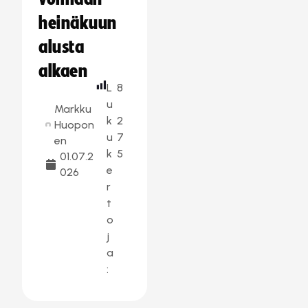
heinäkuun
alusta
alkaen
L
8
u
Markku
k
2
Huopon
u
7
en
k
5
01.07.2
e
026
r
t
o
j
a
: