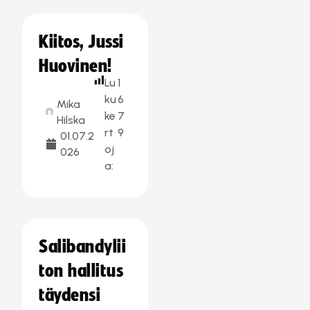
Kiitos, Jussi
Huovinen!
Lu
1
ku
6
Mika
ke
7
Hilska
rt
9
01.07.2
oj
026
a:
Salibandylii
ton hallitus
täydensi