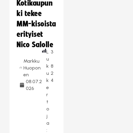
Kotikaupun
ki tekee
MM-kisoista
erityiset
Nico Salolle
L
3
u
Markku
k
8
Huopon
u
2
en
k
4
08.07.2
e
026
r
t
o
j
a
: