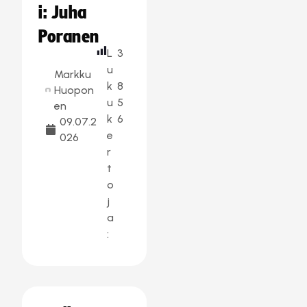
i: Juha
Poranen
L
3
u
Markku
k
8
Huopon
u
5
en
k
6
09.07.2
e
026
r
t
o
j
a
: