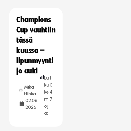
Champions
Cup vauhtiin
tässä
kuussa –
lipunmyynti
jo auki
Lu
1
ku
0
Mika
ke
4
Hilska
rt
7
02.08.
oj
2026
a: