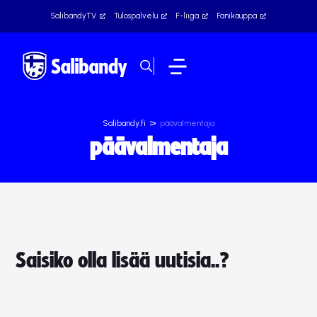
SalibandyTV
Tulospalvelu
F-liiga
Fanikauppa
>
Salibandy.fi
päävalmentaja
päävalmentaja
Saisiko olla lisää uutisia..?