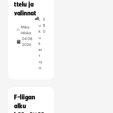
ttelu ja
valinnat
L
5
u
8
Mika
k
0
Hilska
u
04.08.
k
2026
er
t
oj
a:
F-liigan
alku