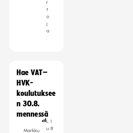
r
t
o
j
a
:
Hae VAT–
HVK-
koulutuksee
n 30.8.
mennessä
L
1
u
8
Markku