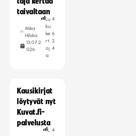
taja kertaa
taivaltaan
Lu
4
ku
Mika
ke
6
Hilska
rt
2
13.07.2
oj
4
026
a:
Kausikirjat
löytyvät nyt
Kuvat.fi-
palvelusta
L
4