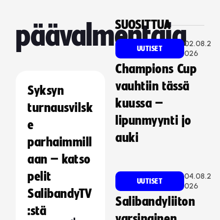
SUOSITTUA
päävalmentaja
02.08.2
UUTISET
026
Champions Cup
vauhtiin tässä
Syksyn
kuussa –
turnausvilsk
lipunmyynti jo
e
auki
parhaimmill
aan – katso
pelit
04.08.2
UUTISET
026
SalibandyTV
Salibandyliiton
:stä
varsinainen