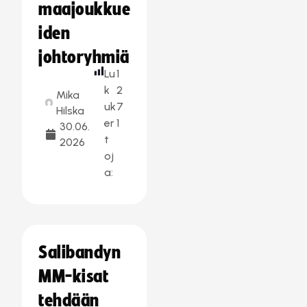
maajoukkue
iden
johtoryhmiä
Lu
1
k
2
Mika
uk
7
Hilska
er
1
30.06.
t
2026
oj
a:
Salibandyn
MM-kisat
tehdään