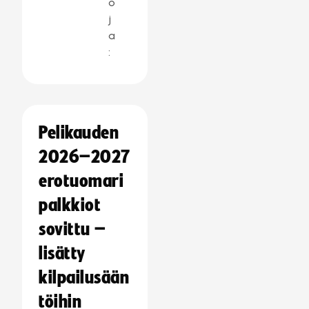
o
j
a
:
Pelikauden
2026–2027
erotuomari
palkkiot
sovittu –
lisätty
kilpailusään
töihin