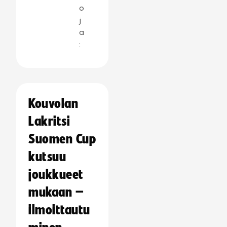
o
j
a
:
Kouvolan
Lakritsi
Suomen Cup
kutsuu
joukkueet
mukaan –
ilmoittautu