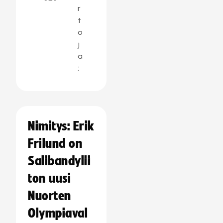
r
t
o
j
a
:
Nimitys: Erik
Frilund on
Salibandylii
ton uusi
Nuorten
Olympiaval