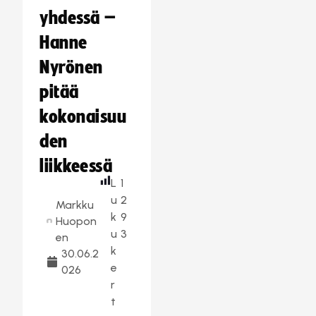
yhdessä –
Hanne
Nyrönen
pitää
kokonaisuu
den
liikkeessä
L
1
u
2
Markku
k
9
Huopon
u
3
en
k
30.06.2
e
026
r
t