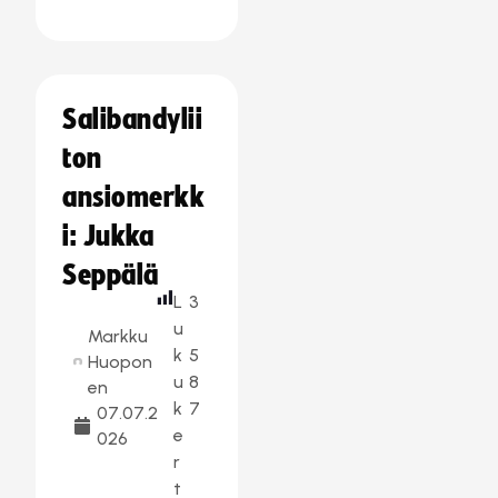
Salibandylii
ton
ansiomerkk
i: Jukka
Seppälä
L
3
u
Markku
k
5
Huopon
u
8
en
k
7
07.07.2
e
026
r
t