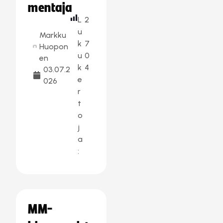
mentaja
L
2
u
Markku
k
7
Huopon
u
0
en
k
4
03.07.2
e
026
r
t
o
j
a
:
MM-