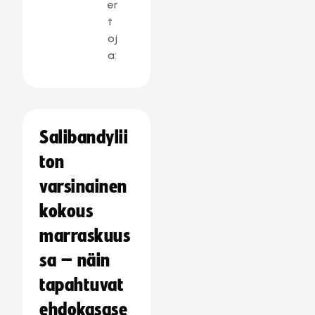
er
t
oj
a:
Salibandylii
ton
varsinainen
kokous
marraskuus
sa – näin
tapahtuvat
ehdokasase