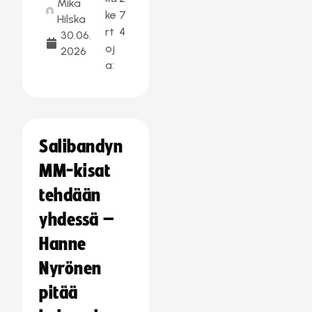
Mika
ke
7
Hilska
rt
4
30.06.
oj
2026
a:
Salibandyn
MM-kisat
tehdään
yhdessä –
Hanne
Nyrönen
pitää