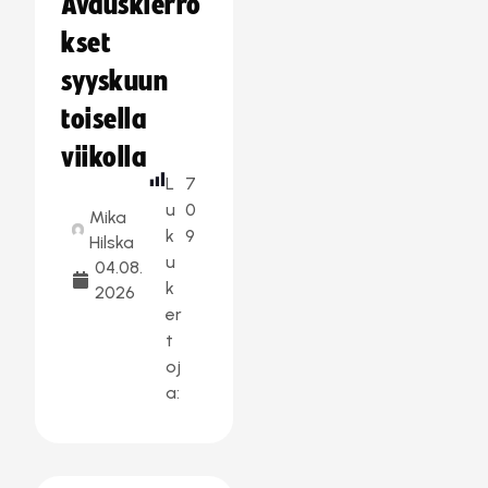
Avauskierro
kset
syyskuun
toisella
viikolla
L
7
u
0
Mika
k
9
Hilska
u
04.08.
k
2026
er
t
oj
a: