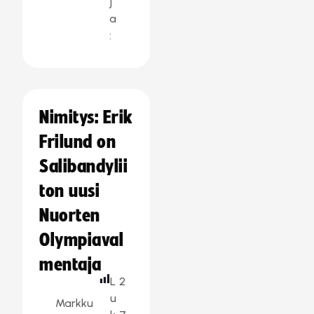
j
a
:
Nimitys: Erik
Frilund on
Salibandylii
ton uusi
Nuorten
Olympiaval
mentaja
L
2
u
Markku