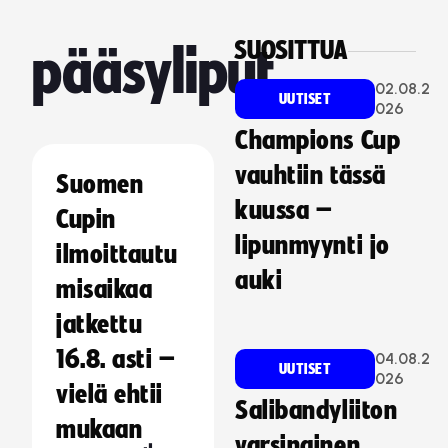
SUOSITTUA
pääsyliput
02.08.2
UUTISET
026
Champions Cup
vauhtiin tässä
Suomen
kuussa –
Cupin
lipunmyynti jo
ilmoittautu
auki
misaikaa
jatkettu
16.8. asti –
04.08.2
UUTISET
026
vielä ehtii
Salibandyliiton
mukaan
varsinainen