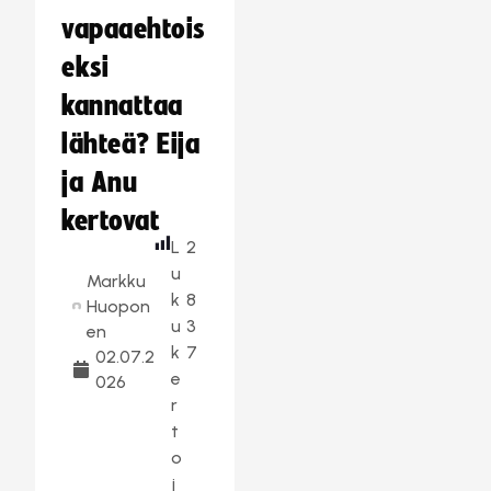
vapaaehtois
eksi
kannattaa
lähteä? Eija
ja Anu
kertovat
L
2
u
Markku
k
8
Huopon
u
3
en
k
7
02.07.2
e
026
r
t
o
j