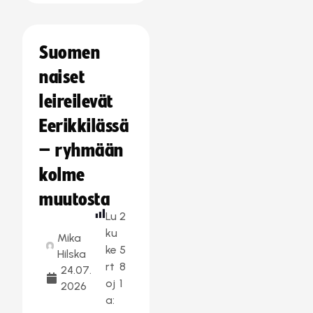
Suomen
naiset
leireilevät
Eerikkilässä
– ryhmään
kolme
muutosta
Lu
2
ku
Mika
ke
5
Hilska
rt
8
24.07.
oj
1
2026
a: