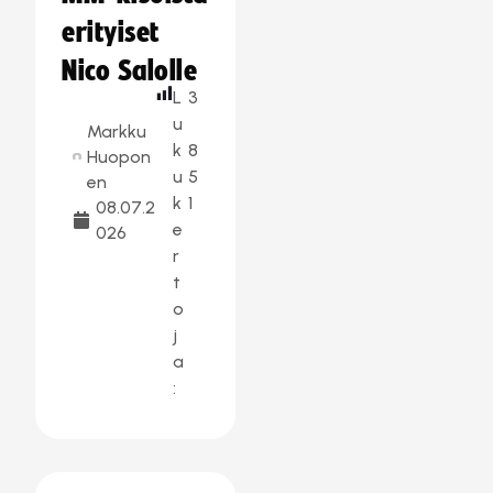
erityiset
Nico Salolle
L
3
u
Markku
k
8
Huopon
u
5
en
k
1
08.07.2
e
026
r
t
o
j
a
: