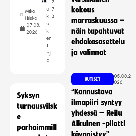
L
2
kokous
u
7
Mika
k
3
Hilska
marraskuussa –
u
07.08.
näin tapahtuvat
k
2026
er
ehdokasasettelu
t
ja valinnat
oj
a:
05.08.2
UUTISET
026
“Kannustava
Syksyn
ilmapiiri syntyy
turnausvilsk
yhdessä – Reilu
e
Aikuinen -pilotti
parhaimmill
käynnistyy”