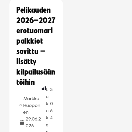
Pelikauden
2026–2027
erotuomari
palkkiot
sovittu –
lisätty
kilpailusään
töihin
L
3
u
Markku
k
0
Huopon
u
6
en
k
4
29.06.2
e
026
r