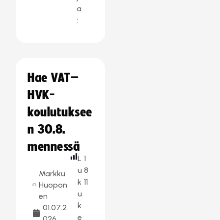
a
:
Hae VAT–
HVK-
koulutuksee
n 30.8.
mennessä
L
1
u
8
Markku
k
11
Huopon
u
en
k
01.07.2
e
026