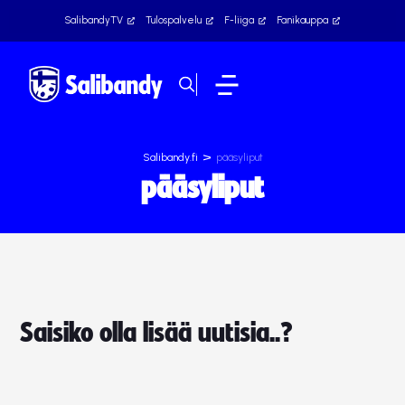
SalibandyTV
Tulospalvelu
F-liiga
Fanikauppa
>
Salibandy.fi
pääsyliput
pääsyliput
Saisiko olla lisää uutisia..?