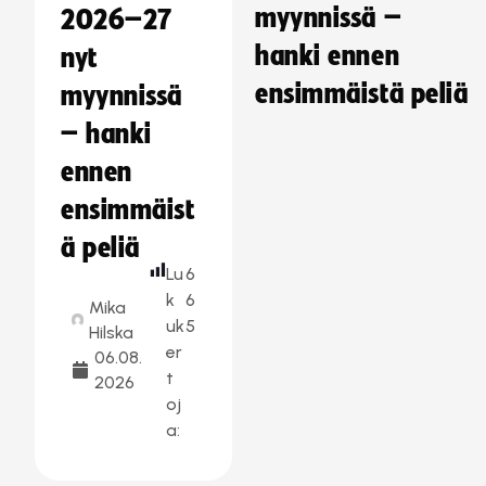
myynnissä –
2026–27
hanki ennen
nyt
ensimmäistä peliä
myynnissä
– hanki
ennen
ensimmäist
ä peliä
Lu
6
k
6
Mika
uk
5
Hilska
er
06.08.
t
2026
oj
a: