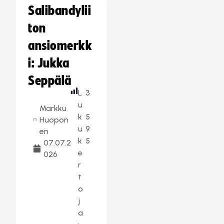
Salibandylii
ton
ansiomerkk
i: Jukka
Seppälä
L
3
u
Markku
k
5
Huopon
u
9
en
k
5
07.07.2
e
026
r
t
o
j
a