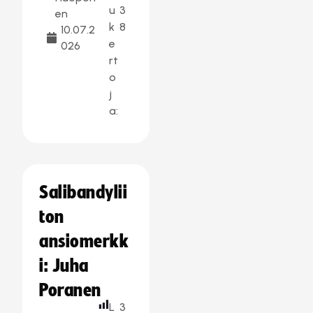
u
3
en
k
8
10.07.2
e
026
rt
o
j
a:
Salibandylii
ton
ansiomerkk
i: Juha
Poranen
L
3