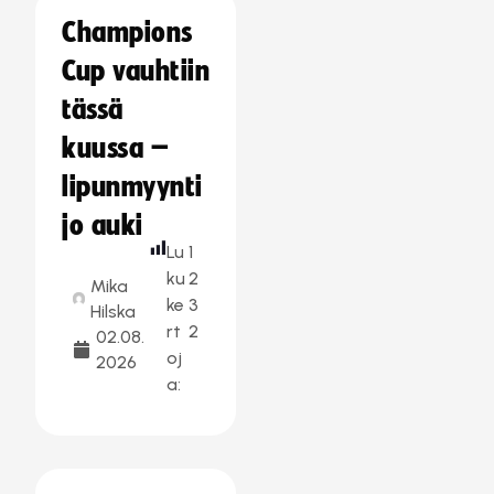
Champions
Cup vauhtiin
tässä
kuussa –
lipunmyynti
jo auki
Lu
1
ku
2
Mika
ke
3
Hilska
rt
2
02.08.
oj
2026
a: