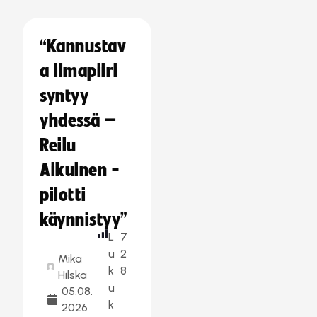
“Kannustav
a ilmapiiri
syntyy
yhdessä –
Reilu
Aikuinen -
pilotti
käynnistyy”
L
7
u
2
Mika
k
8
Hilska
u
05.08.
k
2026