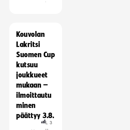
:
Kouvolan
Lakritsi
Suomen Cup
kutsuu
joukkueet
mukaan –
ilmoittautu
minen
päättyy 3.8.
L
3
u