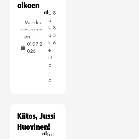
alkaen
L
8
u
Markku
k
3
Huopon
u
3
en
k
6
01.07.2
e
026
rt
o
j
a:
Kiitos, Jussi
Huovinen!
Lu
1