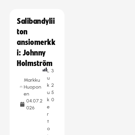
Salibandylii
ton
ansiomerkk
i: Johnny
Holmström
L
3
u
Markku
k
2
Huopon
u
5
en
k
0
04.07.2
e
026
r
t
o