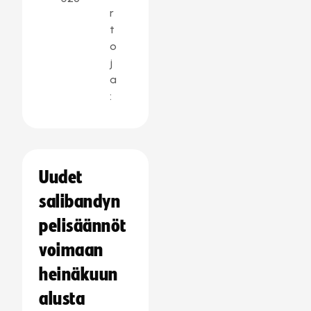
r
t
o
j
a
:
Uudet
salibandyn
pelisäännöt
voimaan
heinäkuun
alusta