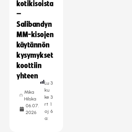
kotikisoista
–
Salibandyn
MM-kisojen
käytännön
kysymykset
koottiin
yhteen
Lu
3
ku
Mika
ke
3
Hilska
rt
1
06.07.
oj
6
2026
a: