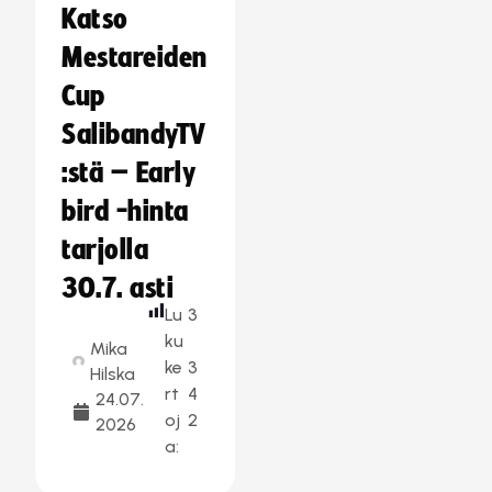
Katso
Mestareiden
Cup
SalibandyTV
:stä – Early
bird -hinta
tarjolla
30.7. asti
Lu
3
ku
Mika
ke
3
Hilska
rt
4
24.07.
oj
2
2026
a: