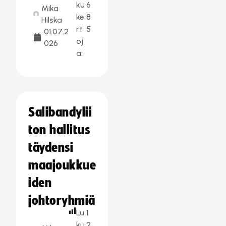
ku
6
Mika
ke
8
Hilska
rt
5
01.07.2
oj
026
a:
Salibandylii
ton hallitus
täydensi
maajoukkue
iden
johtoryhmiä
Lu
1
ku
2