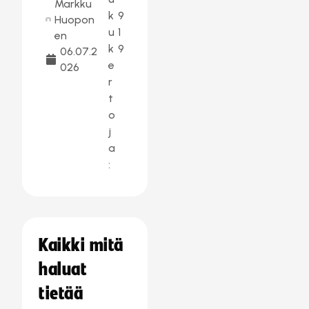
Markku
k
9
Huopon
u
1
en
k
9
06.07.2
e
026
r
t
o
j
a
:
Kaikki mitä
haluat
tietää