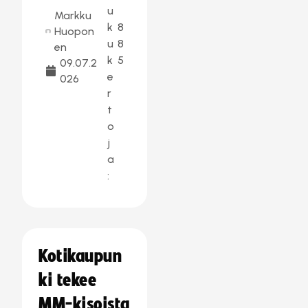
u
Markku
k
8
Huopon
u
8
en
k
5
09.07.2
e
026
r
t
o
j
a
:
Kotikaupun
ki tekee
MM-kisoista