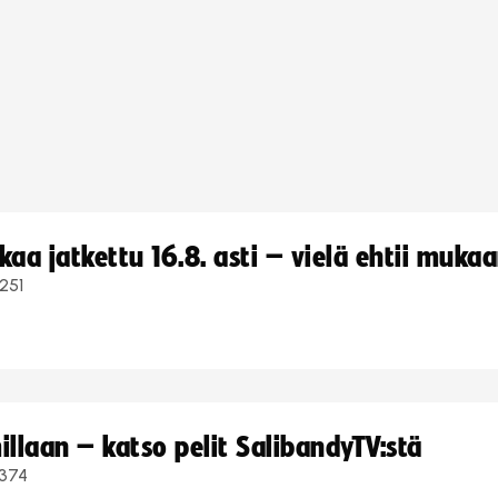
a jatkettu 16.8. asti – vielä ehtii muka
251
llaan – katso pelit SalibandyTV:stä
374