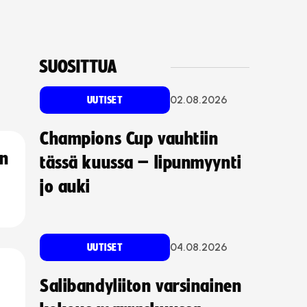
SUOSITTUA
02.08.2026
UUTISET
Champions Cup vauhtiin
an
tässä kuussa – lipunmyynti
jo auki
04.08.2026
UUTISET
Salibandyliiton varsinainen