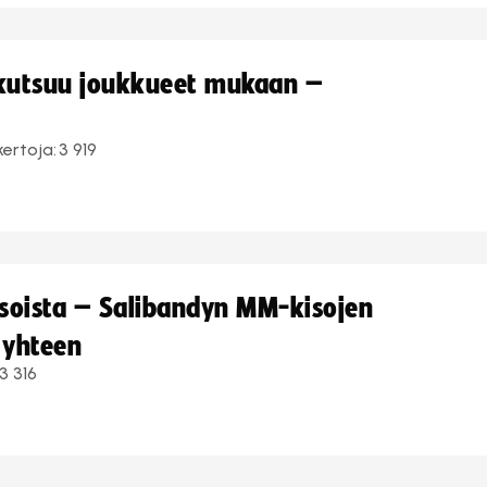
 kutsuu joukkueet mukaan –
kertoja:
3 919
kisoista – Salibandyn MM-kisojen
 yhteen
3 316