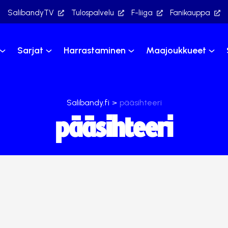
SalibandyTV
Tulospalvelu
F-liiga
Fanikauppa
Sarjat
Harrastaminen
Maajoukkueet
Salibandy.fi
>
pääsihteeri
pääsihteeri