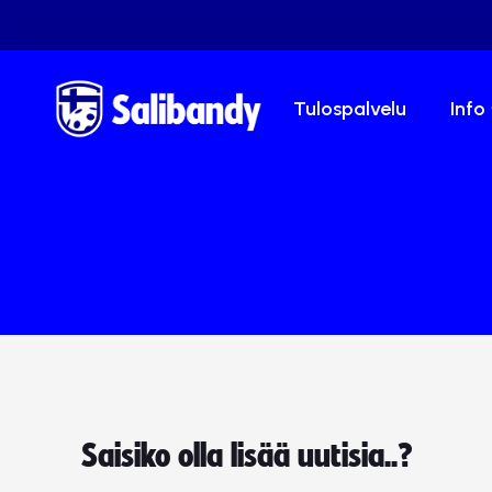
Tulospalvelu
Info
Saisiko olla lisää uutisia..?