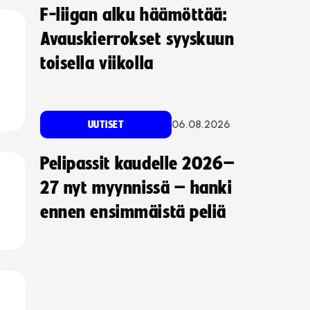
F-liigan alku häämöttää:
Avauskierrokset syyskuun
toisella viikolla
06.08.2026
UUTISET
Pelipassit kaudelle 2026–
27 nyt myynnissä – hanki
ennen ensimmäistä peliä