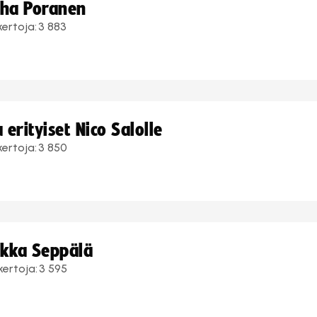
uha Poranen
kertoja:
3 883
erityiset Nico Salolle
kertoja:
3 850
ukka Seppälä
kertoja:
3 595