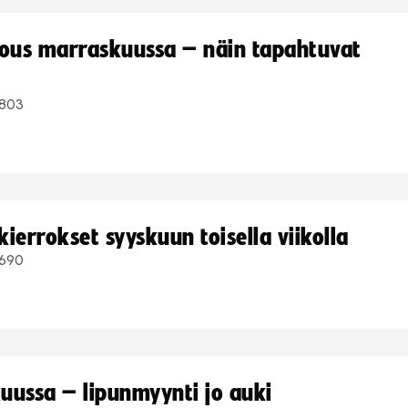
kous marraskuussa – näin tapahtuvat
803
ierrokset syyskuun toisella viikolla
690
uussa – lipunmyynti jo auki