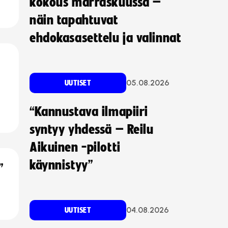
kokous marraskuussa –
näin tapahtuvat
ehdokasasettelu ja valinnat
05.08.2026
UUTISET
“Kannustava ilmapiiri
syntyy yhdessä – Reilu
Aikuinen -pilotti
käynnistyy”
”
04.08.2026
UUTISET