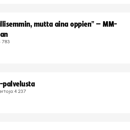
hallisemmin, mutta aina oppien” – MM-
aan
4 783
i-palvelusta
ertoja:
4 237