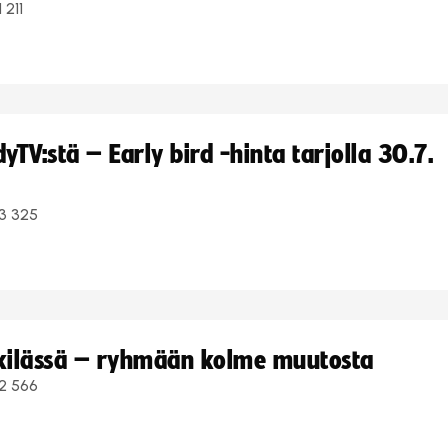
1 211
TV:stä – Early bird -hinta tarjolla 30.7.
3 325
kkilässä – ryhmään kolme muutosta
2 566