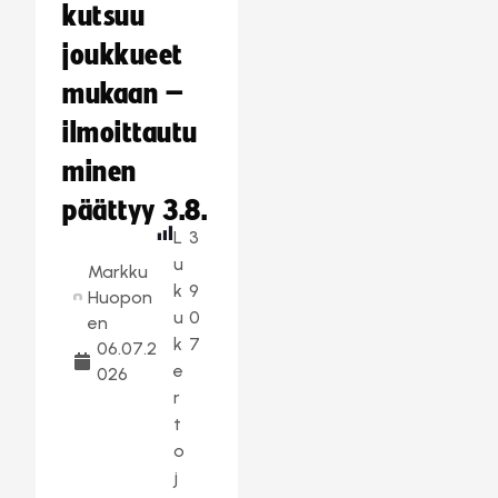
kutsuu
joukkueet
mukaan –
ilmoittautu
minen
päättyy 3.8.
L
3
u
Markku
k
9
Huopon
u
0
en
k
7
06.07.2
e
026
r
t
o
j