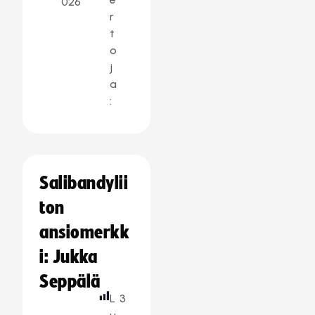
026
r
t
o
j
a
:
Salibandylii
ton
ansiomerkk
i: Jukka
Seppälä
L
3