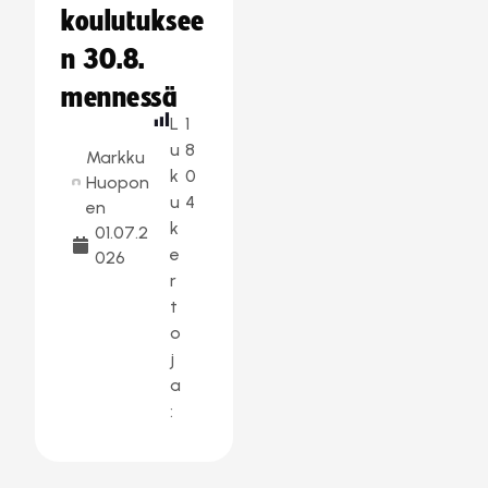
koulutuksee
n 30.8.
mennessä
L
1
u
8
Markku
k
0
Huopon
u
4
en
k
01.07.2
e
026
r
t
o
j
a
: