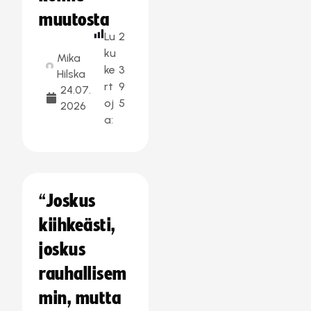
muutosta
Lu
2
ku
Mika
ke
3
Hilska
rt
9
24.07.
oj
5
2026
a:
“Joskus
kiihkeästi,
joskus
rauhallisem
min, mutta