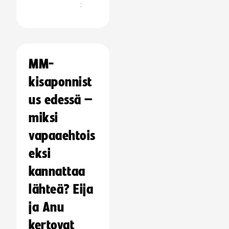
:
MM-
kisaponnist
us edessä –
miksi
vapaaehtois
eksi
kannattaa
lähteä? Eija
ja Anu
kertovat