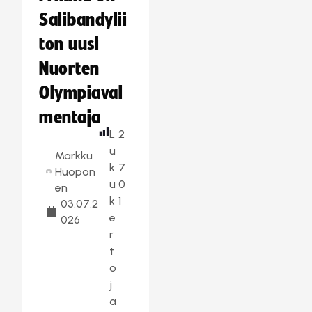
Salibandylii
ton uusi
Nuorten
Olympiaval
mentaja
L
2
u
Markku
k
7
Huopon
u
0
en
k
1
03.07.2
e
026
r
t
o
j
a