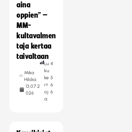
aina
oppien” –
MM-
kultavalmen
taja kertaa
taivaltaan
Lu
4
ku
Mika
ke
5
Hilska
rt
6
13.07.2
oj
6
026
a: