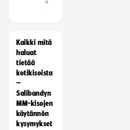
a
:
Kaikki mitä
haluat
tietää
kotikisoista
–
Salibandyn
MM-kisojen
käytännön
kysymykset