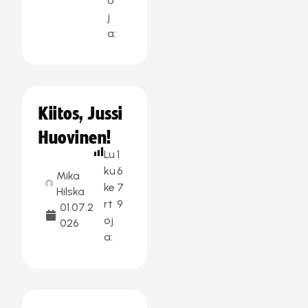
o
j
a:
Kiitos, Jussi
Huovinen!
Lu
1
ku
6
Mika
ke
7
Hilska
rt
9
01.07.2
oj
026
a: