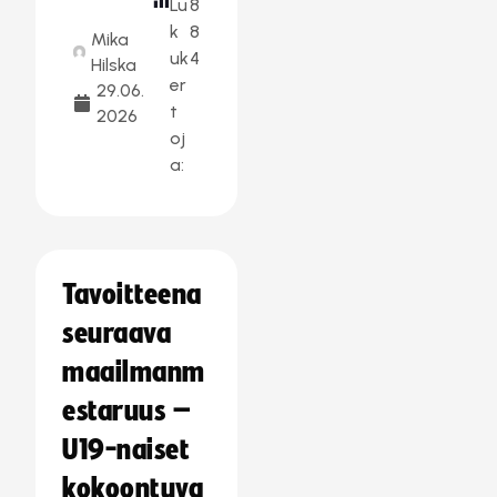
Lu
8
k
8
Mika
uk
4
Hilska
er
29.06.
t
2026
oj
a:
Tavoitteena
seuraava
maailmanm
estaruus –
U19-naiset
kokoontuva