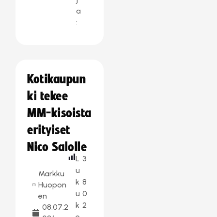
a
:
Kotikaupun
ki tekee
MM-kisoista
erityiset
Nico Salolle
L
3
u
Markku
k
8
Huopon
u
0
en
k
2
08.07.2
e