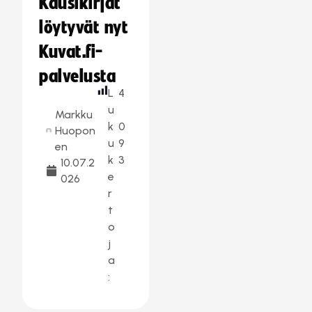
Kausikirjat
löytyvät nyt
Kuvat.fi-
palvelusta
L
4
u
Markku
k
0
Huopon
u
9
en
k
3
10.07.2
e
026
r
t
o
j
a
: