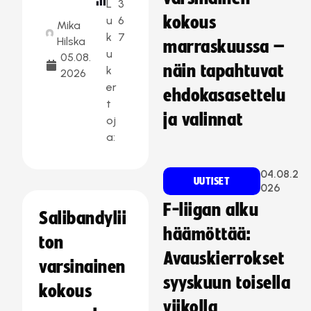
L
3
kokous
u
6
Mika
k
7
Hilska
marraskuussa –
u
05.08.
näin tapahtuvat
k
2026
er
ehdokasasettelu
t
ja valinnat
oj
a:
04.08.2
UUTISET
026
F-liigan alku
Salibandylii
häämöttää:
ton
Avauskierrokset
varsinainen
syyskuun toisella
kokous
viikolla