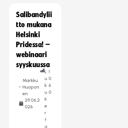
Salibandylii
tto mukana
Helsinki
Pridessa! –
webinaari
syyskuussa
L
1
u
0
Markku
k
6
Huopon
u
0
en
k
29.06.2
e
026
r
t
o