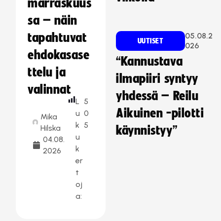
marraskuus
sa – näin
tapahtuvat
05.08.2
UUTISET
026
ehdokasase
“Kannustava
ttelu ja
ilmapiiri syntyy
valinnat
yhdessä – Reilu
L
5
Aikuinen -pilotti
u
0
Mika
k
5
Hilska
käynnistyy”
u
04.08.
k
2026
er
t
oj
a: