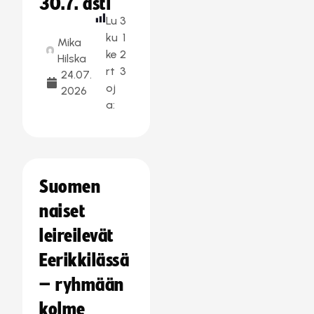
30.7. asti
Lu
3
ku
1
Mika
ke
2
Hilska
rt
3
24.07.
oj
2026
a:
Suomen
naiset
leireilevät
Eerikkilässä
– ryhmään
kolme