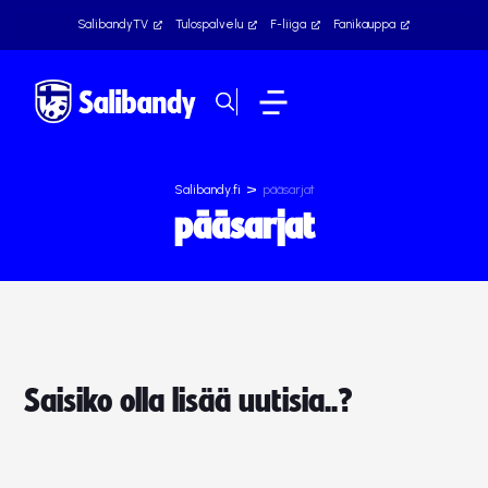
SalibandyTV
Tulospalvelu
F-liiga
Fanikauppa
>
Salibandy.fi
pääsarjat
pääsarjat
Saisiko olla lisää uutisia..?