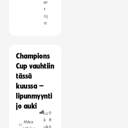
er
t
oj
a:
Champions
Cup vauhtiin
tässä
kuussa –
lipunmyynti
jo auki
Lu
9
k
8
Mika
uk
6