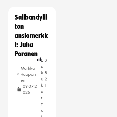
Salibandylii
ton
ansiomerkk
i: Juha
Poranen
L
3
u
Markku
k
8
Huopon
u
2
en
k
1
09.07.2
e
026
r
t
o
j