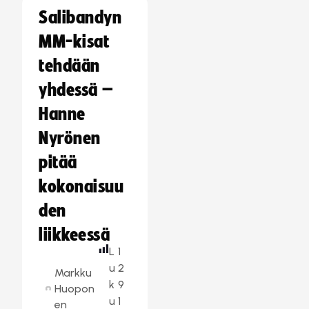
Salibandyn
MM-kisat
tehdään
yhdessä –
Hanne
Nyrönen
pitää
kokonaisuu
den
liikkeessä
L
1
u
2
Markku
k
9
Huopon
u
1
en