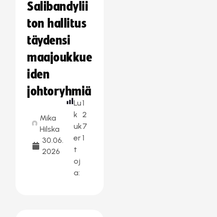
Salibandylii
ton hallitus
täydensi
maajoukkue
iden
johtoryhmiä
Lu
1
k
2
Mika
uk
7
Hilska
er
1
30.06.
t
2026
oj
a: