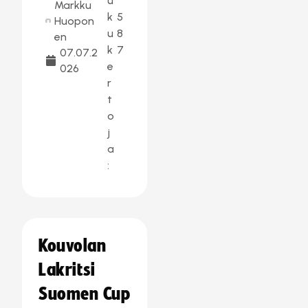
u
Markku
k
5
Huopon
u
8
en
k
7
07.07.2
e
026
r
t
o
j
a
:
Kouvolan
Lakritsi
Suomen Cup