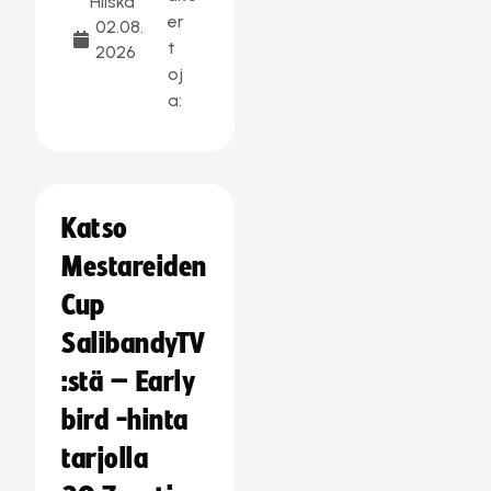
Hilska
er
02.08.
t
2026
oj
a:
Katso
Mestareiden
Cup
SalibandyTV
:stä – Early
bird -hinta
tarjolla