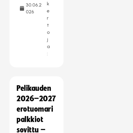
k
30.06.2
e
026
r
t
o
j
a
:
Pelikauden
2026–2027
erotuomari
palkkiot
sovittu –