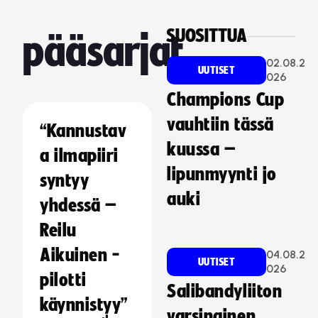
SUOSITTUA
pääsarjat
02.08.2
UUTISET
026
Champions Cup
vauhtiin tässä
“Kannustav
kuussa –
a ilmapiiri
lipunmyynti jo
syntyy
auki
yhdessä –
Reilu
Aikuinen -
04.08.2
UUTISET
026
pilotti
Salibandyliiton
käynnistyy”
varsinainen