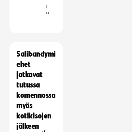
j
a
:
Salibandymi
ehet
jatkavat
tutussa
komennossa
myös
kotikisojen
jälkeen