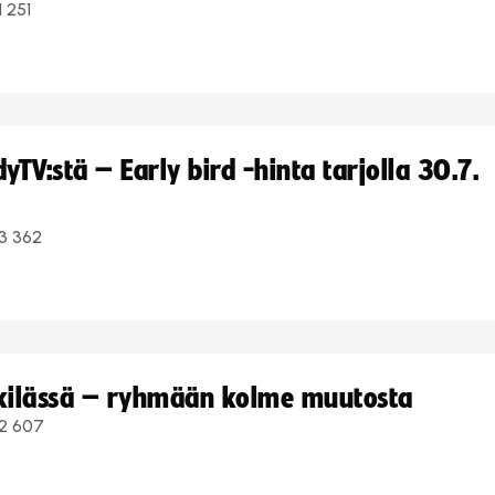
1 251
TV:stä – Early bird -hinta tarjolla 30.7.
3 362
kkilässä – ryhmään kolme muutosta
2 607