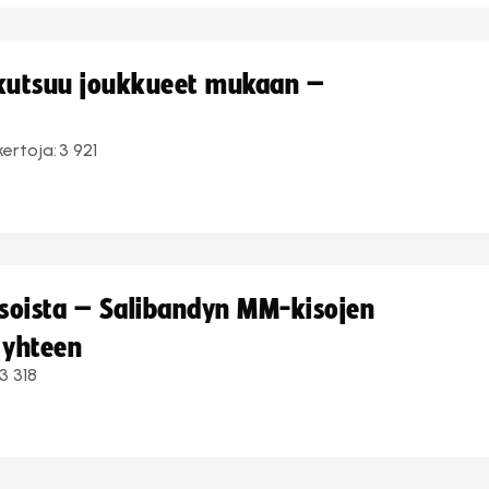
 kutsuu joukkueet mukaan –
kertoja:
3 921
kisoista – Salibandyn MM-kisojen
 yhteen
3 318