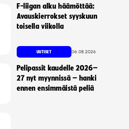
F-liigan alku häämöttää:
Avauskierrokset syyskuun
toisella viikolla
06.08.2026
UUTISET
Pelipassit kaudelle 2026–
27 nyt myynnissä – hanki
ennen ensimmäistä peliä