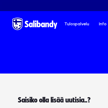
Tulospalvelu
Info
Saisiko olla lisää uutisia..?