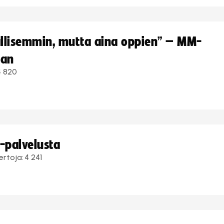
hallisemmin, mutta aina oppien” – MM-
aan
4 820
i-palvelusta
ertoja:
4 241