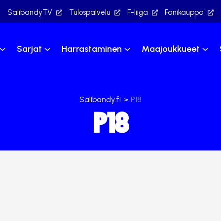
SalibandyTV
Tulospalvelu
F-liiga
Fanikauppa
Sarjat
Harrastaminen
Maajoukkueet
Salibandy.fi
>
P18
P18