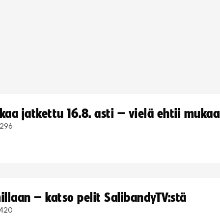
a jatkettu 16.8. asti – vielä ehtii muka
296
llaan – katso pelit SalibandyTV:stä
420