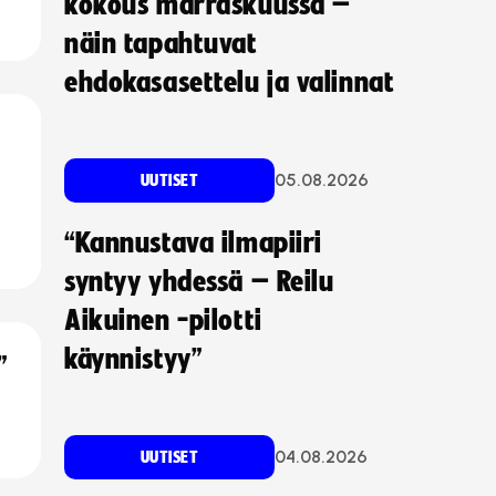
kokous marraskuussa –
näin tapahtuvat
ehdokasasettelu ja valinnat
05.08.2026
UUTISET
“Kannustava ilmapiiri
syntyy yhdessä – Reilu
Aikuinen -pilotti
käynnistyy”
”
04.08.2026
UUTISET