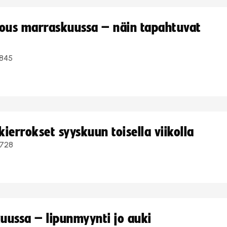
kous marraskuussa – näin tapahtuvat
845
ierrokset syyskuun toisella viikolla
728
uussa – lipunmyynti jo auki