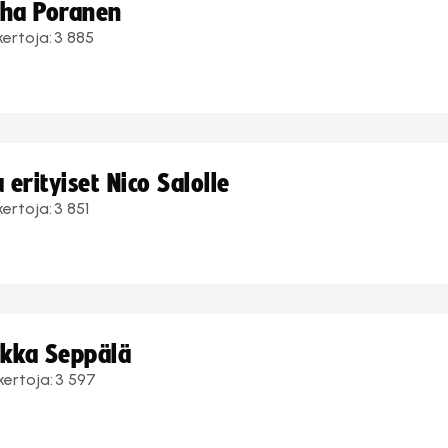
uha Poranen
kertoja:
3 885
erityiset Nico Salolle
kertoja:
3 851
ukka Seppälä
kertoja:
3 597