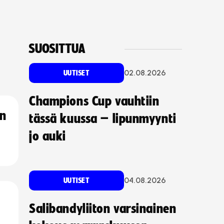
SUOSITTUA
02.08.2026
UUTISET
Champions Cup vauhtiin
an
tässä kuussa – lipunmyynti
jo auki
04.08.2026
UUTISET
Salibandyliiton varsinainen