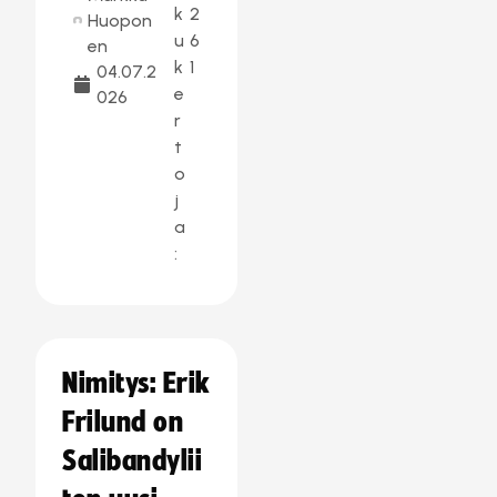
k
2
Huopon
u
6
en
k
1
04.07.2
e
026
r
t
o
j
a
:
Nimitys: Erik
Frilund on
Salibandylii