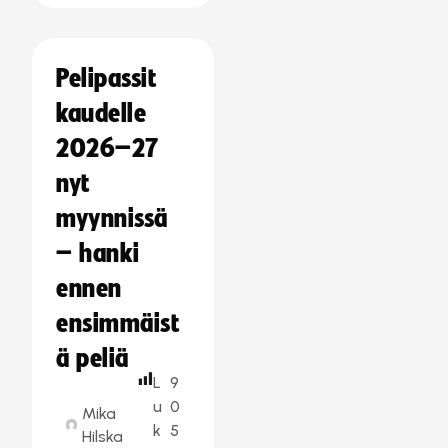
Pelipassit
kaudelle
2026–27
nyt
myynnissä
– hanki
ennen
ensimmäist
ä peliä
L
9
u
0
Mika
k
5
Hilska