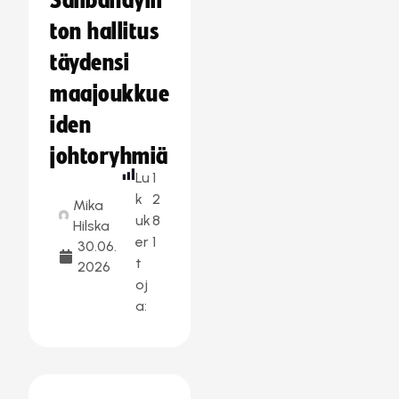
Salibandylii
ton hallitus
täydensi
maajoukkue
iden
johtoryhmiä
Lu
1
k
2
Mika
uk
8
Hilska
er
1
30.06.
t
2026
oj
a: