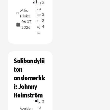
Lu
3
ku
Mika
ke
3
Hilska
rt
2
06.07.
oj
4
2026
a:
Salibandylii
ton
ansiomerkk
i: Johnny
Holmström
L
3
u
Markku