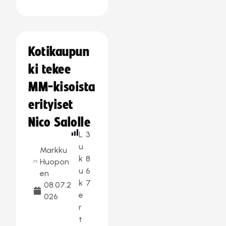
Kotikaupun
ki tekee
MM-kisoista
erityiset
Nico Salolle
L
3
u
Markku
k
8
Huopon
u
6
en
k
7
08.07.2
e
026
r
t