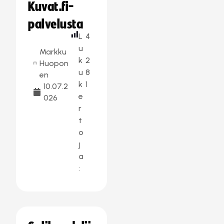
Kuvat.fi-
palvelusta
L
4
u
Markku
k
2
Huopon
u
8
en
k
1
10.07.2
e
026
r
t
o
j
a
: