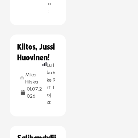
a
:
Kiitos, Jussi
Huovinen!
Lu
1
ku
6
Mika
ke
9
Hilska
rt
1
01.07.2
oj
026
a: