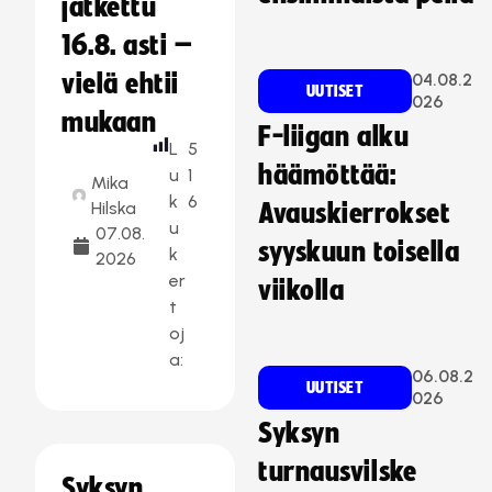
jatkettu
16.8. asti –
vielä ehtii
04.08.2
UUTISET
026
mukaan
F-liigan alku
L
5
häämöttää:
u
1
Mika
k
6
Hilska
Avauskierrokset
u
07.08.
syyskuun toisella
k
2026
er
viikolla
t
oj
a:
06.08.2
UUTISET
026
Syksyn
turnausvilske
Syksyn