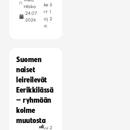
ke
5
Hilska
rt
1
24.07.
oj
2
2026
a:
Suomen
naiset
leireilevät
Eerikkilässä
– ryhmään
kolme
muutosta
Lu
2