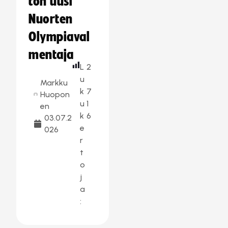
ton uusi
Nuorten
Olympiaval
mentaja
L
2
u
Markku
k
7
Huopon
u
1
en
k
6
03.07.2
e
026
r
t
o
j
a
: