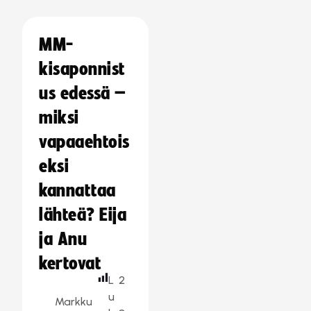
MM-
kisaponnist
us edessä –
miksi
vapaaehtois
eksi
kannattaa
lähteä? Eija
ja Anu
kertovat
L
2
u
Markku