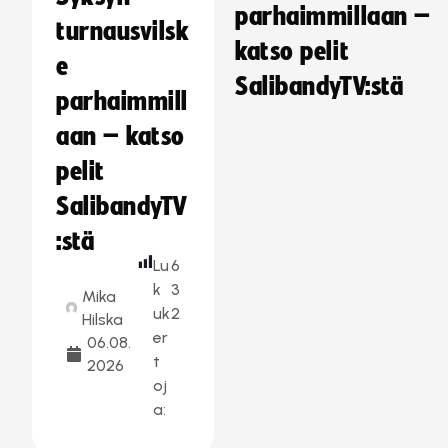
parhaimmillaan –
turnausvilsk
katso pelit
e
SalibandyTV:stä
parhaimmill
aan – katso
pelit
SalibandyTV
:stä
Lu
6
k
3
Mika
uk
2
Hilska
er
06.08.
t
2026
oj
a: