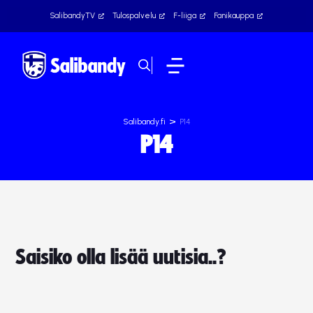
SalibandyTV
Tulospalvelu
F-liiga
Fanikauppa
>
Salibandy.fi
P14
P14
Saisiko olla lisää uutisia..?