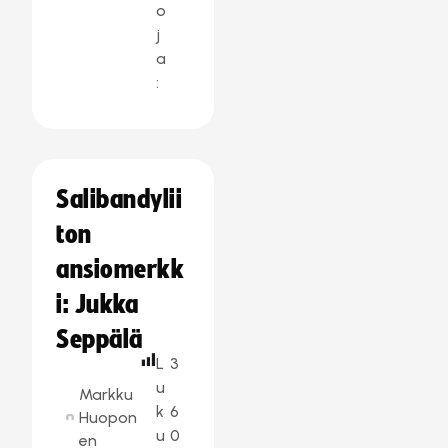
o
j
a
:
Salibandylii
ton
ansiomerkk
i: Jukka
Seppälä
L
3
u
Markku
k
6
Huopon
u
0
en