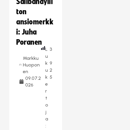
Salibandylii
ton
ansiomerkk
i: Juha
Poranen
L
3
u
Markku
k
9
Huopon
u
2
en
k
5
09.07.2
e
026
r
t
o
j
a
: