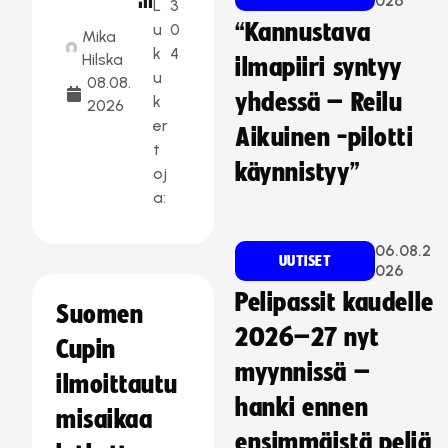
026
L
3
“Kannustava
u
0
Mika
k
4
Hilska
ilmapiiri syntyy
u
08.08.
yhdessä – Reilu
k
2026
er
Aikuinen -pilotti
t
käynnistyy”
oj
a:
06.08.2
UUTISET
026
Pelipassit kaudelle
Suomen
2026–27 nyt
Cupin
myynnissä –
ilmoittautu
hanki ennen
misaikaa
ensimmäistä peliä