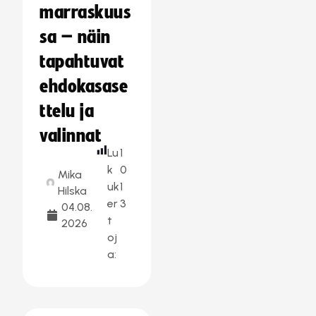
marraskuus
sa – näin
tapahtuvat
ehdokasase
ttelu ja
valinnat
Lu
1
k
0
Mika
uk
1
Hilska
er
3
04.08.
t
2026
oj
a: