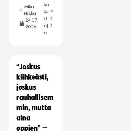
ku
Mika
ke
7
Hilska
rt
4
24.07.
oj
4
2026
a:
“Joskus
kiihkeästi,
joskus
rauhallisem
min, mutta
aina
oppien” –