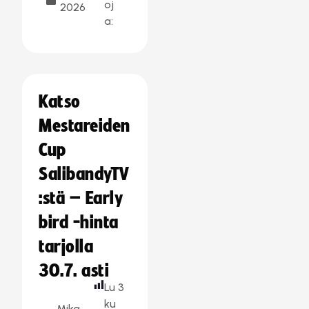
oj
2026
a:
Katso
Mestareiden
Cup
SalibandyTV
:stä – Early
bird -hinta
tarjolla
30.7. asti
Lu
3
ku
Mika