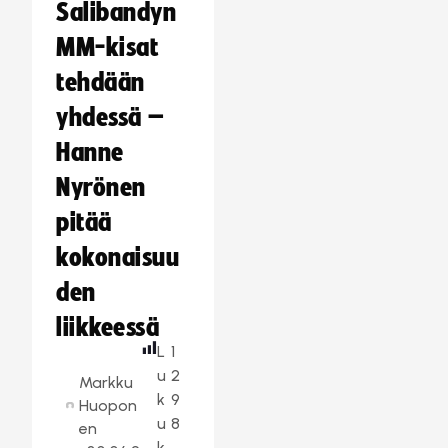
Salibandyn
MM-kisat
tehdään
yhdessä –
Hanne
Nyrönen
pitää
kokonaisuu
den
liikkeessä
L
1
u
2
Markku
k
9
Huopon
u
8
en
k