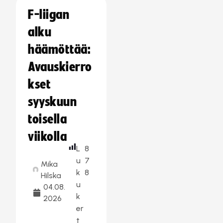
F-liigan
alku
häämöttää:
Avauskierro
kset
syyskuun
toisella
viikolla
L
8
u
7
Mika
k
8
Hilska
u
04.08.
k
2026
er
t