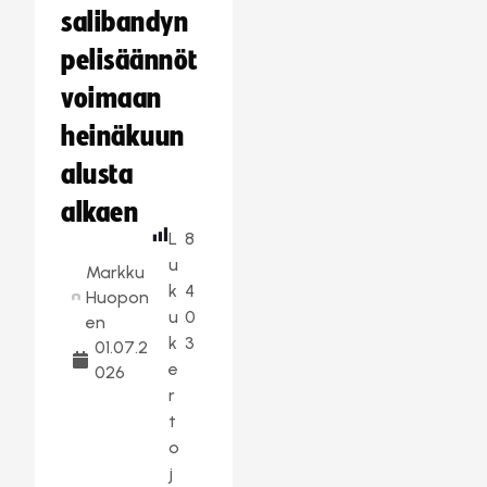
salibandyn
pelisäännöt
voimaan
heinäkuun
alusta
alkaen
L
8
u
Markku
k
4
Huopon
u
0
en
k
3
01.07.2
e
026
r
t
o
j