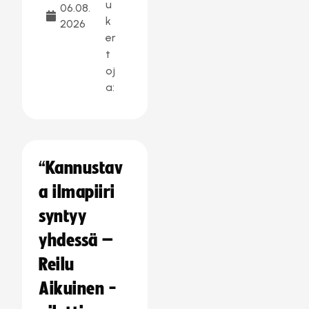
u
06.08.
k
2026
er
t
oj
a:
“Kannustav
a ilmapiiri
syntyy
yhdessä –
Reilu
Aikuinen -