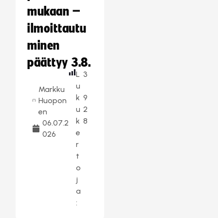
mukaan –
ilmoittautu
minen
päättyy 3.8.
L
3
u
Markku
k
9
Huopon
u
2
en
k
8
06.07.2
e
026
r
t
o
j
a
: