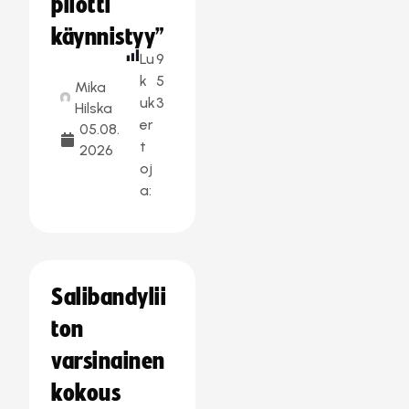
pilotti
käynnistyy”
Lu
9
k
5
Mika
uk
3
Hilska
er
05.08.
t
2026
oj
a:
Salibandylii
ton
varsinainen
kokous