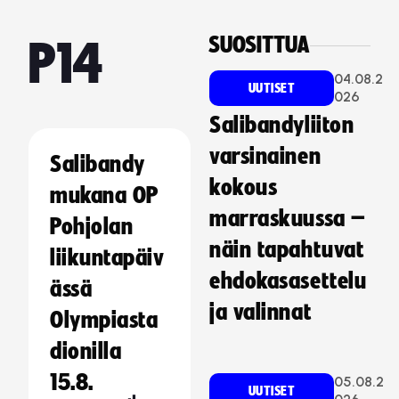
SUOSITTUA
P14
04.08.2
UUTISET
026
Salibandyliiton
varsinainen
Salibandy
kokous
mukana OP
marraskuussa –
Pohjolan
näin tapahtuvat
liikuntapäiv
ehdokasasettelu
ässä
ja valinnat
Olympiasta
dionilla
15.8.
05.08.2
UUTISET