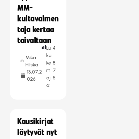
MM-
kultavalmen
taja kertaa
taivaltaan
Lu
4
ku
Mika
ke
8
Hilska
rt
7
13.07.2
oj
5
026
a:
Kausikirjat
löytyvät nyt