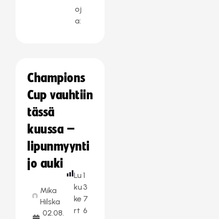
oj
a:
Champions
Cup vauhtiin
tässä
kuussa –
lipunmyynti
jo auki
Lu
1
ku
3
Mika
ke
7
Hilska
rt
6
02.08.