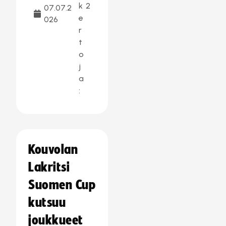
k
2
07.07.2
e
026
r
t
o
j
a
:
Kouvolan
Lakritsi
Suomen Cup
kutsuu
joukkueet