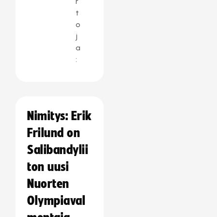
r
t
o
j
a
:
Nimitys: Erik
Frilund on
Salibandylii
ton uusi
Nuorten
Olympiaval