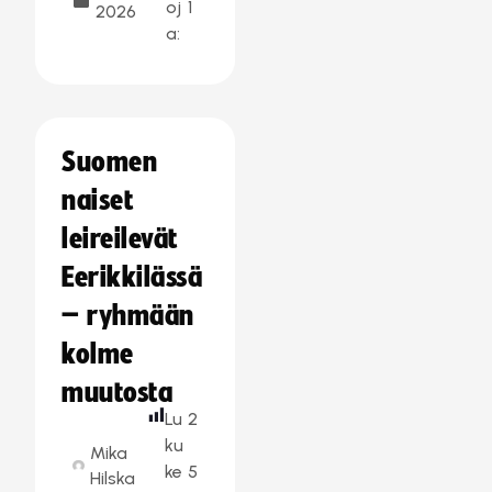
oj
1
2026
a:
Suomen
naiset
leireilevät
Eerikkilässä
– ryhmään
kolme
muutosta
Lu
2
ku
Mika
ke
5
Hilska