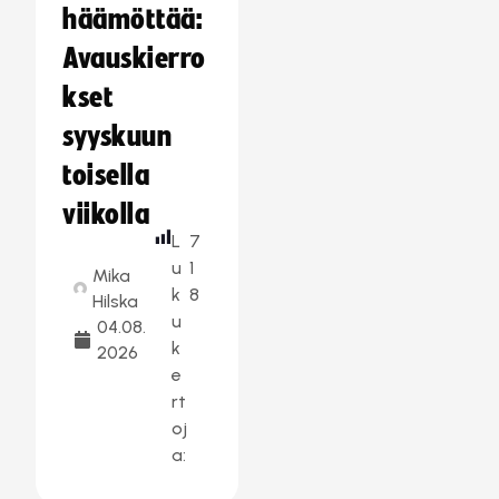
häämöttää:
Avauskierro
kset
syyskuun
toisella
viikolla
L
7
u
1
Mika
k
8
Hilska
u
04.08.
k
2026
e
rt
oj
a: