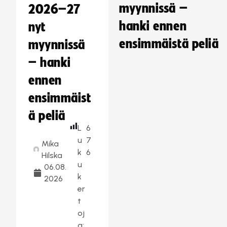
myynnissä –
2026–27
hanki ennen
nyt
ensimmäistä peliä
myynnissä
– hanki
ennen
ensimmäist
ä peliä
L
6
u
7
Mika
k
6
Hilska
u
06.08.
k
2026
er
t
oj
a: