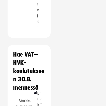
t
o
j
a
:
Hae VAT–
HVK-
koulutuksee
n 30.8.
mennessä
L
1
u
8
Markku
k
11