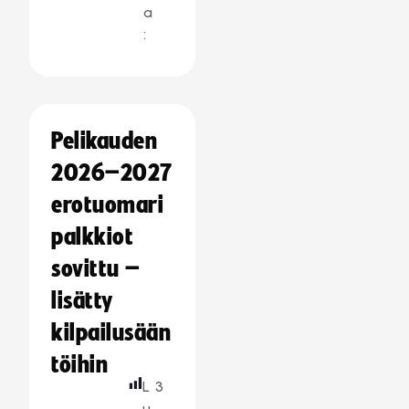
a
:
Pelikauden
2026–2027
erotuomari
palkkiot
sovittu –
lisätty
kilpailusään
töihin
L
3
u