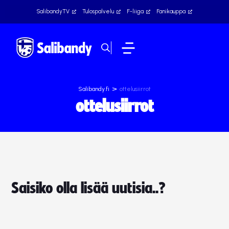
SalibandyTV
Tulospalvelu
F-liiga
Fanikauppa
>
Salibandy.fi
ottelusiirrot
ottelusiirrot
Saisiko olla lisää uutisia..?