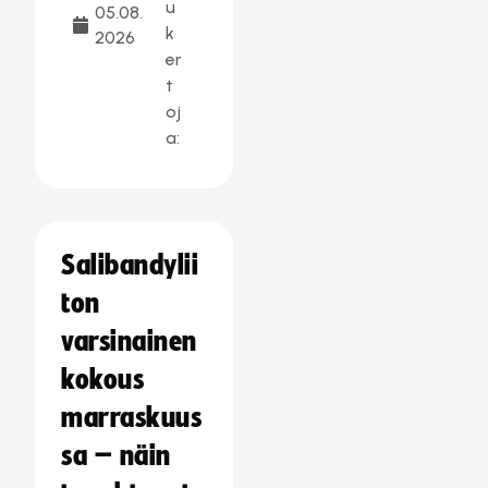
u
05.08.
k
2026
er
t
oj
a:
Salibandylii
ton
varsinainen
kokous
marraskuus
sa – näin