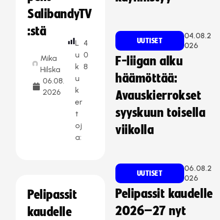
SalibandyTV
:stä
04.08.2
UUTISET
L
4
026
u
0
Mika
F-liigan alku
k
8
Hilska
häämöttää:
u
06.08.
k
2026
Avauskierrokset
er
syyskuun toisella
t
oj
viikolla
a:
06.08.2
UUTISET
026
Pelipassit kaudelle
Pelipassit
2026–27 nyt
kaudelle