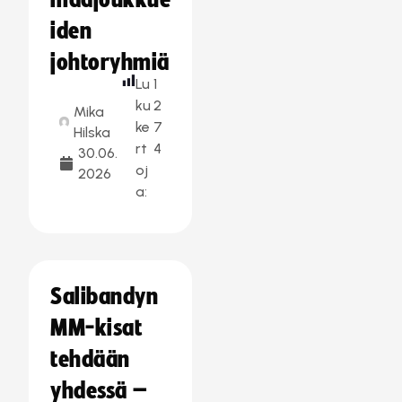
maajoukkue
iden
johtoryhmiä
Lu
1
ku
2
Mika
ke
7
Hilska
rt
4
30.06.
oj
2026
a:
Salibandyn
MM-kisat
tehdään
yhdessä –