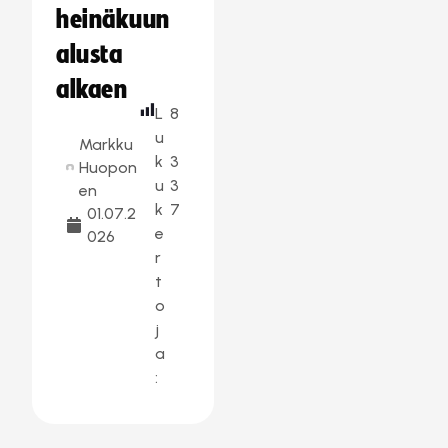
heinäkuun
alusta
alkaen
L
8
u
Markku
k
3
Huopon
u
3
en
k
7
01.07.2
e
026
r
t
o
j
a
: