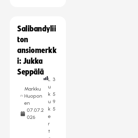
Salibandylii
ton
ansiomerkk
i: Jukka
Seppälä
L
3
u
Markku
k
5
Huopon
u
9
en
k
5
07.07.2
e
026
r
t