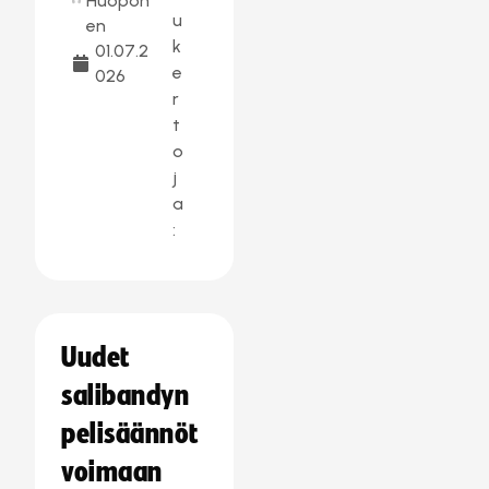
Huopon
u
en
k
01.07.2
e
026
r
t
o
j
a
:
Uudet
salibandyn
pelisäännöt
voimaan