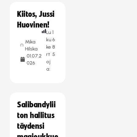
Kiitos, Jussi
Huovinen!
Lu
1
ku
6
Mika
ke
8
Hilska
rt
5
01.07.2
oj
026
a:
Salibandylii
ton hallitus
täydensi