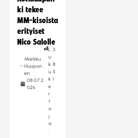
ki tekee
MM-kisoista
erityiset
Nico Salolle
L
3
u
Markku
k
8
Huopon
u
5
en
k
1
08.07.2
e
026
r
t
o
j
a
: