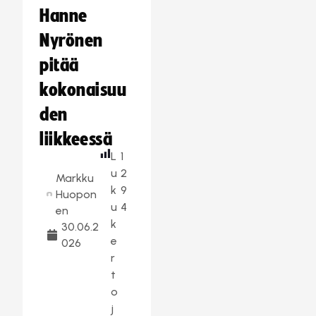
Hanne
Nyrönen
pitää
kokonaisuu
den
liikkeessä
L
1
u
2
Markku
k
9
Huopon
u
4
en
k
30.06.2
e
026
r
t
o
j