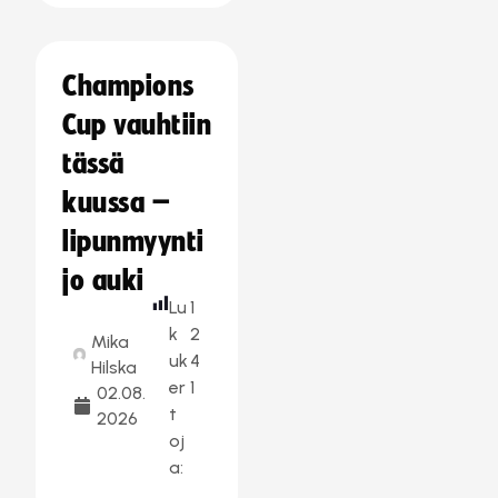
Champions
Cup vauhtiin
tässä
kuussa –
lipunmyynti
jo auki
Lu
1
k
2
Mika
uk
4
Hilska
er
1
02.08.
t
2026
oj
a: