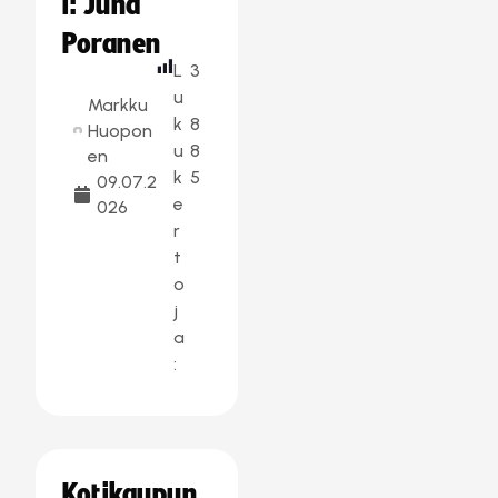
i: Juha
Poranen
L
3
u
Markku
k
8
Huopon
u
8
en
k
5
09.07.2
e
026
r
t
o
j
a
:
Kotikaupun