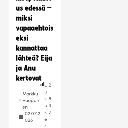
us edessä –
miksi
vapaaehtois
eksi
kannattaa
lähteä? Eija
ja Anu
kertovat
L
2
u
Markku
k
8
Huopon
u
3
en
k
7
02.07.2
e
026
r