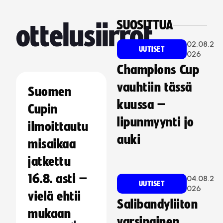
SUOSITTUA
ottelusiirrot
02.08.2
UUTISET
026
Champions Cup
vauhtiin tässä
Suomen
kuussa –
Cupin
lipunmyynti jo
ilmoittautu
auki
misaikaa
jatkettu
16.8. asti –
04.08.2
UUTISET
026
vielä ehtii
Salibandyliiton
mukaan
varsinainen