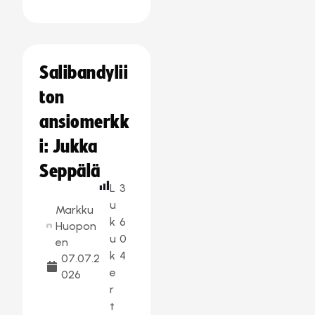
Salibandylii
ton
ansiomerkk
i: Jukka
Seppälä
L
3
u
Markku
k
6
Huopon
u
0
en
k
4
07.07.2
e
026
r
t