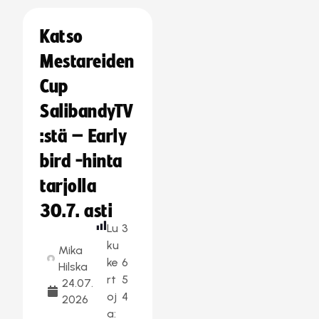
Katso
Mestareiden
Cup
SalibandyTV
:stä – Early
bird -hinta
tarjolla
30.7. asti
Lu
3
ku
Mika
ke
6
Hilska
rt
5
24.07.
oj
4
2026
a: