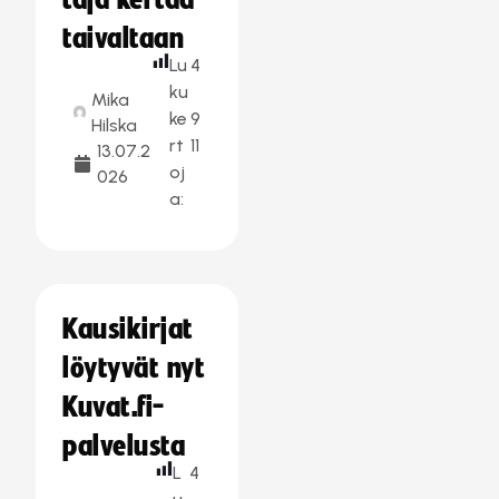
taja kertaa
taivaltaan
Lu
4
ku
Mika
ke
9
Hilska
rt
11
13.07.2
oj
026
a:
Kausikirjat
löytyvät nyt
Kuvat.fi-
palvelusta
L
4