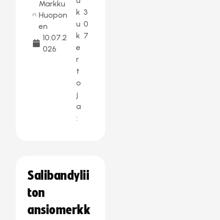
u
Markku
k
3
Huopon
u
0
en
k
7
10.07.2
e
026
r
t
o
j
a
:
Salibandylii
ton
ansiomerkk