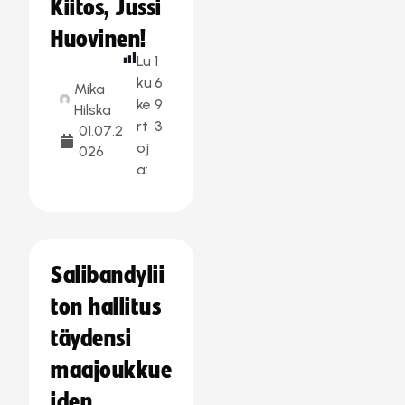
Kiitos, Jussi
Huovinen!
Lu
1
ku
6
Mika
ke
9
Hilska
rt
3
01.07.2
oj
026
a:
Salibandylii
ton hallitus
täydensi
maajoukkue
iden