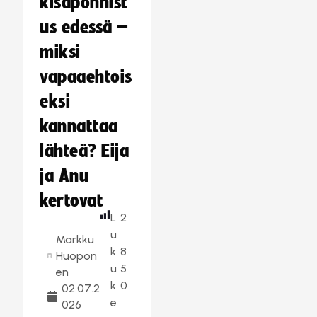
kisaponnist
us edessä –
miksi
vapaaehtois
eksi
kannattaa
lähteä? Eija
ja Anu
kertovat
L
2
u
Markku
k
8
Huopon
u
5
en
k
0
02.07.2
e
026