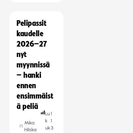
Pelipassit
kaudelle
2026–27
nyt
myynnissä
– hanki
ennen
ensimmäist
ä peliä
Lu
1
k
1
Mika
uk
3
Hilska