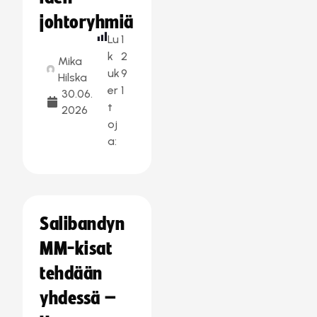
johtoryhmiä
Lu
1
k
2
Mika
uk
9
Hilska
er
1
30.06.
t
2026
oj
a:
Salibandyn
MM-kisat
tehdään
yhdessä –