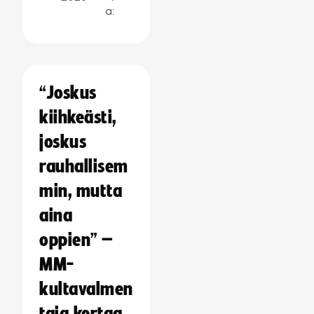
a:
“Joskus
kiihkeästi,
joskus
rauhallisem
min, mutta
aina
oppien” –
MM-
kultavalmen