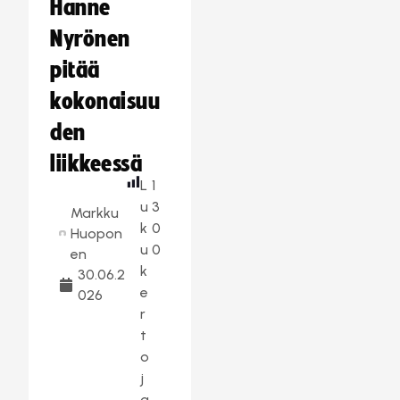
Hanne
Nyrönen
pitää
kokonaisuu
den
liikkeessä
L
1
u
3
Markku
k
0
Huopon
u
0
en
k
30.06.2
e
026
r
t
o
j
a