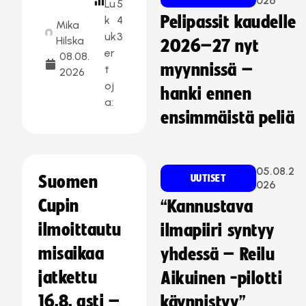
026
Lu
5
Pelipassit kaudelle
k
4
Mika
uk
3
Hilska
2026–27 nyt
er
08.08.
myynnissä –
t
2026
oj
hanki ennen
a:
ensimmäistä peliä
05.08.2
Suomen
UUTISET
026
Cupin
“Kannustava
ilmoittautu
ilmapiiri syntyy
misaikaa
yhdessä – Reilu
jatkettu
Aikuinen -pilotti
16.8. asti –
käynnistyy”