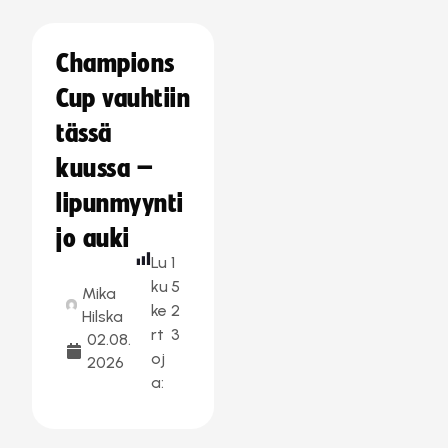
Champions
Cup vauhtiin
tässä
kuussa –
lipunmyynti
jo auki
Lu
1
ku
5
Mika
ke
2
Hilska
rt
3
02.08.
oj
2026
a: