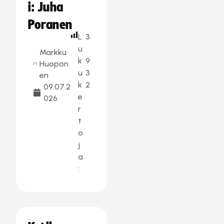
i: Juha
Poranen
L
3
u
Markku
k
9
Huopon
u
3
en
k
2
09.07.2
e
026
r
t
o
j
a
: