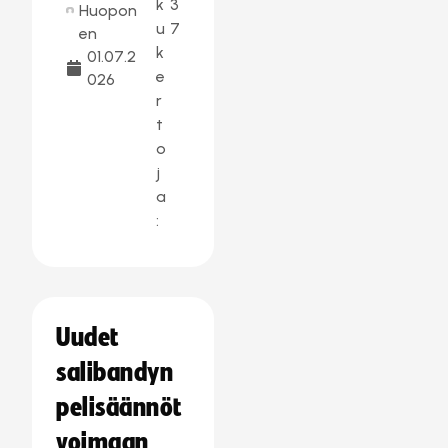
k
3
Huopon
u
7
en
k
01.07.2
e
026
r
t
o
j
a
:
Uudet
salibandyn
pelisäännöt
voimaan