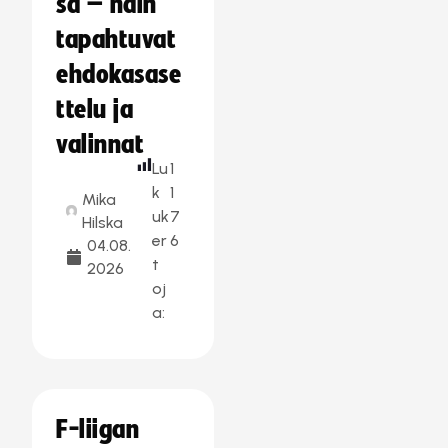
sa – näin
tapahtuvat
ehdokasase
ttelu ja
valinnat
Lu
1
k
1
Mika
uk
7
Hilska
er
6
04.08.
t
2026
oj
a:
F-liigan