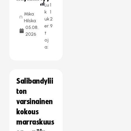
Lu
1
k
1
Mika
uk
2
Hilska
er
9
05.08.
t
2026
oj
a:
Salibandylii
ton
varsinainen
kokous
marraskuus