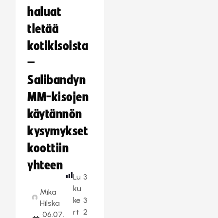
haluat
tietää
kotikisoista
–
Salibandyn
MM-kisojen
käytännön
kysymykset
koottiin
yhteen
Lu
3
ku
Mika
ke
3
Hilska
rt
2
06.07.