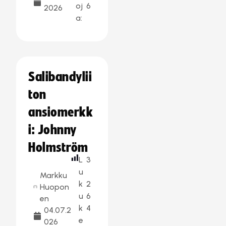
oj
6
2026
a:
Salibandylii
ton
ansiomerkk
i: Johnny
Holmström
L
3
u
Markku
k
2
Huopon
u
6
en
k
4
04.07.2
e
026