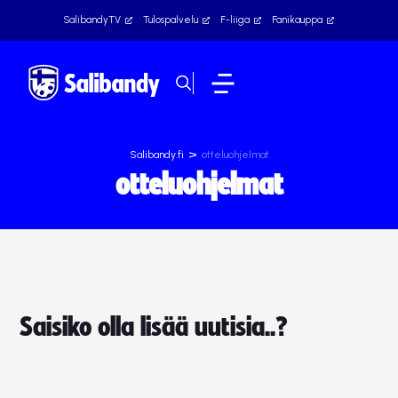
SalibandyTV
Tulospalvelu
F-liiga
Fanikauppa
>
Salibandy.fi
otteluohjelmat
otteluohjelmat
Saisiko olla lisää uutisia..?