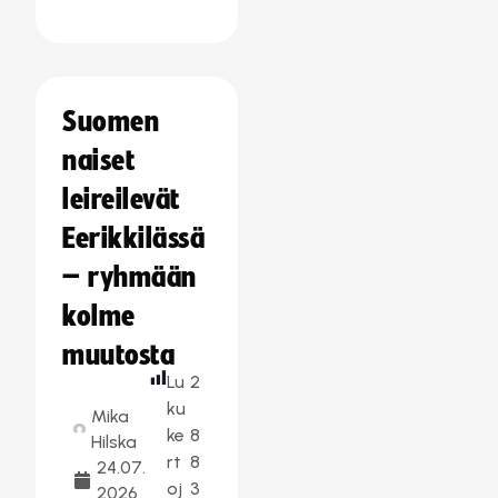
Suomen
naiset
leireilevät
Eerikkilässä
– ryhmään
kolme
muutosta
Lu
2
ku
Mika
ke
8
Hilska
rt
8
24.07.
oj
3
2026