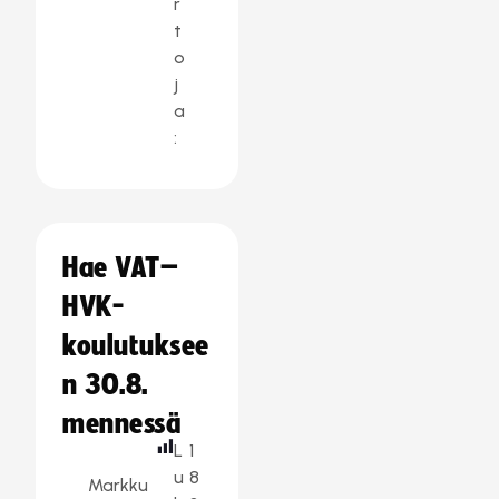
r
t
o
j
a
:
Hae VAT–
HVK-
koulutuksee
n 30.8.
mennessä
L
1
u
8
Markku