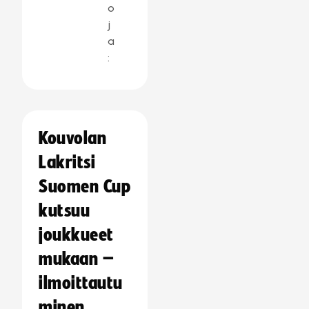
o
j
a
:
Kouvolan
Lakritsi
Suomen Cup
kutsuu
joukkueet
mukaan –
ilmoittautu
minen