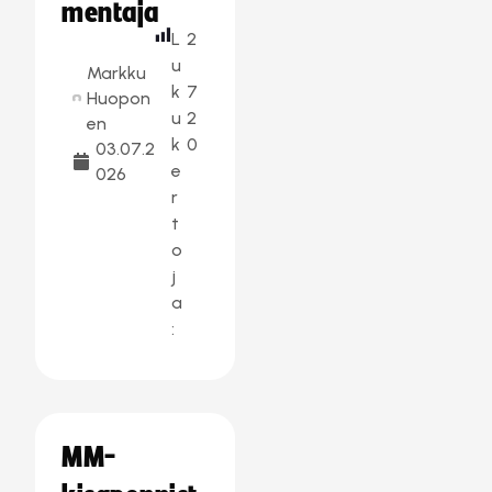
mentaja
L
2
u
Markku
k
7
Huopon
u
2
en
k
0
03.07.2
e
026
r
t
o
j
a
:
MM-