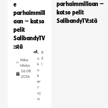
parhaimmillaan –
e
katso pelit
parhaimmill
SalibandyTV:stä
aan – katso
pelit
SalibandyTV
:stä
L
8
u
5
Mika
k
1
Hilska
u
06.08.
k
2026
er
t
oj
a: