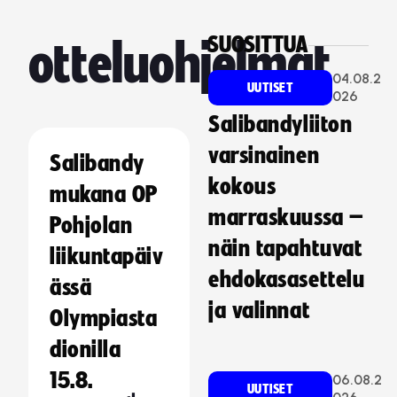
SUOSITTUA
otteluohjelmat
04.08.2
UUTISET
026
Salibandyliiton
varsinainen
Salibandy
kokous
mukana OP
marraskuussa –
Pohjolan
näin tapahtuvat
liikuntapäiv
ehdokasasettelu
ässä
ja valinnat
Olympiasta
dionilla
15.8.
06.08.2
UUTISET