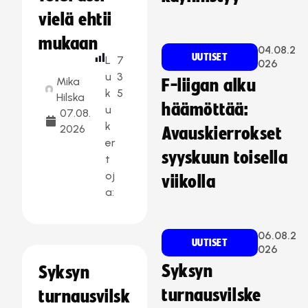
vielä ehtii
mukaan
04.08.2
UUTISET
L
7
026
u
3
Mika
F-liigan alku
k
5
Hilska
häämöttää:
u
07.08.
k
2026
Avauskierrokset
er
syyskuun toisella
t
oj
viikolla
a:
06.08.2
UUTISET
026
Syksyn
Syksyn
turnausvilske
turnausvilsk