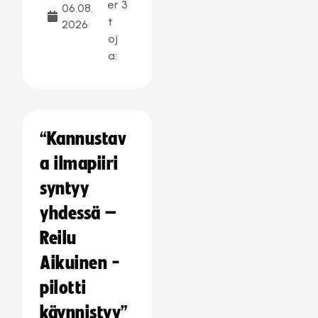
er
3
06.08.
t
2026
oj
a:
“Kannustav
a ilmapiiri
syntyy
yhdessä –
Reilu
Aikuinen -
pilotti
käynnistyy”