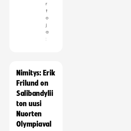
r
t
o
j
a
:
Nimitys: Erik
Frilund on
Salibandylii
ton uusi
Nuorten
Olympiaval