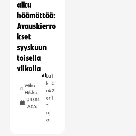
alku
häämöttää:
Avauskierro
kset
syyskuun
toisella
viikolla
Lu
1
k
0
Mika
uk
2
Hilska
er
1
04.08.
t
2026
oj
a: