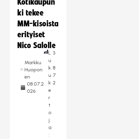
Kotikaupun
ki tekee
MM-kisoista
erityiset
Nico Salolle
L
3
u
Markku
k
8
Huopon
u
7
en
k
2
08.07.2
e
026
r
t
o
j
a
: