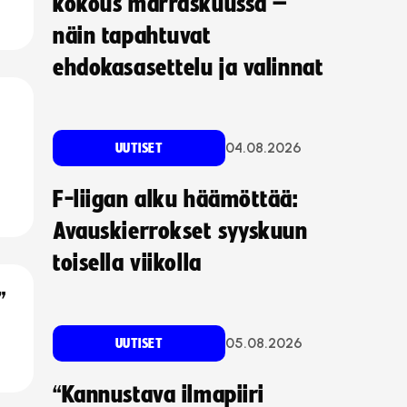
kokous marraskuussa –
näin tapahtuvat
ehdokasasettelu ja valinnat
04.08.2026
UUTISET
F-liigan alku häämöttää:
Avauskierrokset syyskuun
toisella viikolla
”
05.08.2026
UUTISET
“Kannustava ilmapiiri