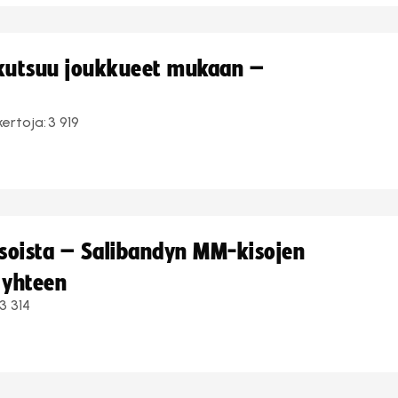
 kutsuu joukkueet mukaan –
kertoja:
3 919
kisoista – Salibandyn MM-kisojen
 yhteen
3 314