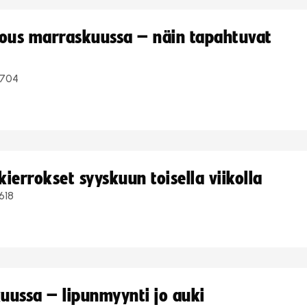
kous marraskuussa – näin tapahtuvat
704
ierrokset syyskuun toisella viikolla
618
uussa – lipunmyynti jo auki