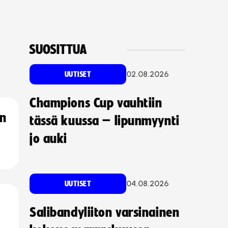
SUOSITTUA
02.08.2026
UUTISET
Champions Cup vauhtiin
an
tässä kuussa – lipunmyynti
jo auki
04.08.2026
UUTISET
Salibandyliiton varsinainen