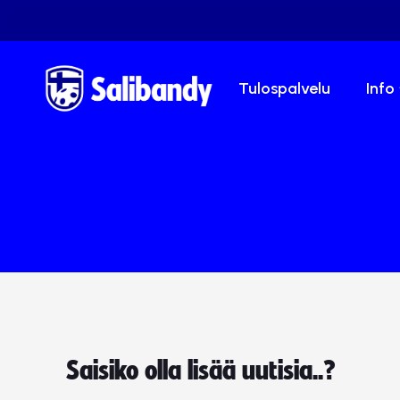
Tulospalvelu
Info
Saisiko olla lisää uutisia..?