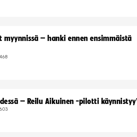
yt myynnissä – hanki ennen ensimmäistä
468
dessä – Reilu Aikuinen -pilotti käynnistyy
603