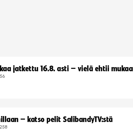
a jatkettu 16.8. asti – vielä ehtii muka
56
llaan – katso pelit SalibandyTV:stä
258