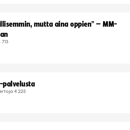
hallisemmin, mutta aina oppien” – MM-
aan
4 713
i-palvelusta
ertoja:
4 225