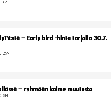
1 142
TV:stä – Early bird -hinta tarjolla 30.7.
3 259
kkilässä – ryhmään kolme muutosta
2 514