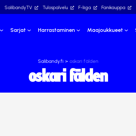
SalibandyTV
Tulospalvelu
F-liiga
Fanikauppa
Sarjat
Harrastaminen
Maajoukkueet
Salibandy.fi
>
oskari fälden
oskari fälden