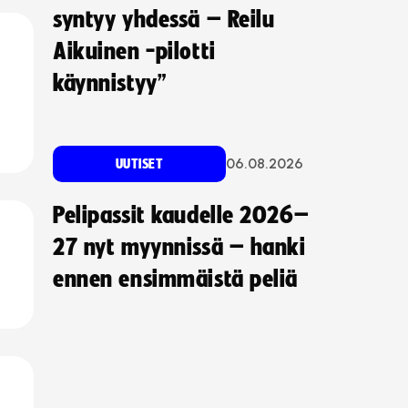
syntyy yhdessä – Reilu
Aikuinen -pilotti
käynnistyy”
06.08.2026
UUTISET
Pelipassit kaudelle 2026–
27 nyt myynnissä – hanki
ennen ensimmäistä peliä