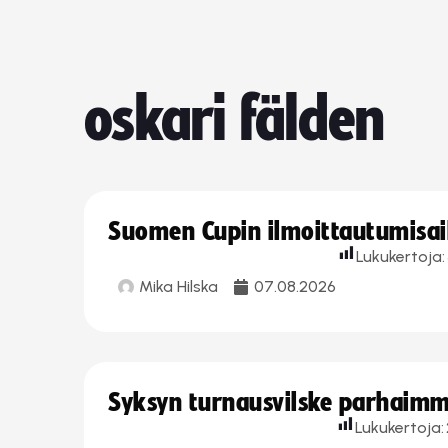
oskari fälden
Suomen Cupin ilmoittautumisaika
Lukukertoja:
Mika Hilska
07.08.2026
Syksyn turnausvilske parhaimmi
Lukukertoja: