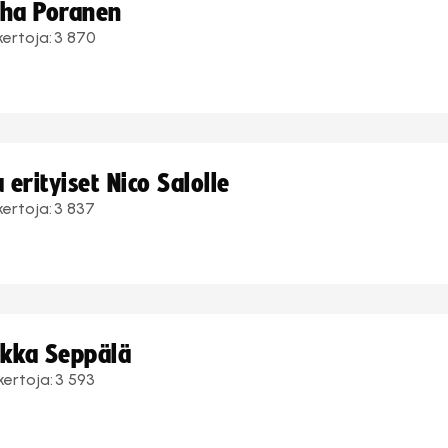
uha Poranen
kertoja:
3 870
erityiset Nico Salolle
kertoja:
3 837
ukka Seppälä
kertoja:
3 593