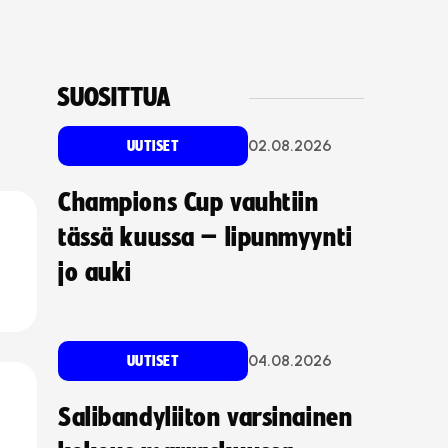
SUOSITTUA
02.08.2026
UUTISET
Champions Cup vauhtiin
tässä kuussa – lipunmyynti
jo auki
04.08.2026
UUTISET
Salibandyliiton varsinainen