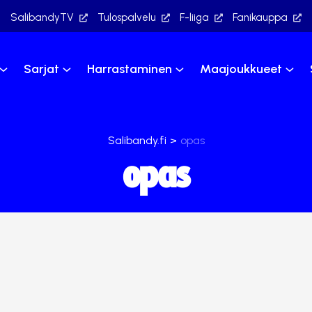
SalibandyTV
Tulospalvelu
F-liiga
Fanikauppa
Sarjat
Harrastaminen
Maajoukkueet
Salibandy.fi
>
opas
opas