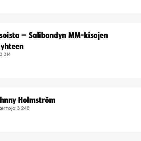
kisoista – Salibandyn MM-kisojen
 yhteen
3 314
Johnny Holmström
kertoja:
3 248