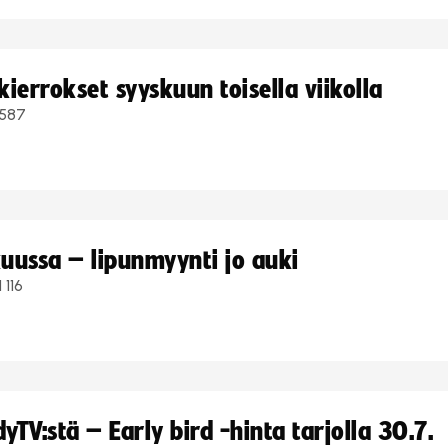
ierrokset syyskuun toisella viikolla
587
uussa – lipunmyynti jo auki
1 116
TV:stä – Early bird -hinta tarjolla 30.7.