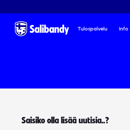
Tulospalvelu
Info
Saisiko olla lisää uutisia..?