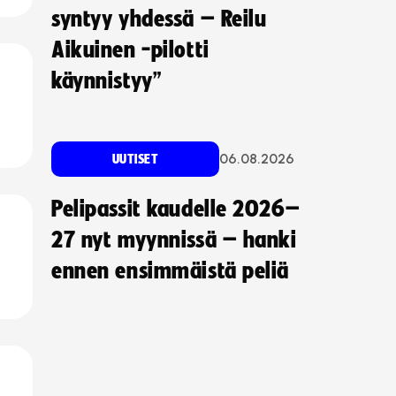
syntyy yhdessä – Reilu
Aikuinen -pilotti
käynnistyy”
06.08.2026
UUTISET
Pelipassit kaudelle 2026–
27 nyt myynnissä – hanki
ennen ensimmäistä peliä