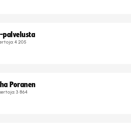
i-palvelusta
ertoja:
4 205
uha Poranen
kertoja:
3 864