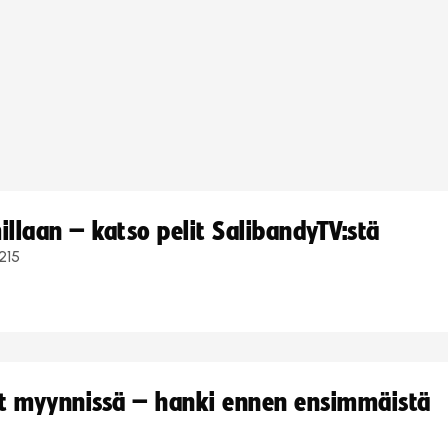
llaan – katso pelit SalibandyTV:stä
215
yt myynnissä – hanki ennen ensimmäistä