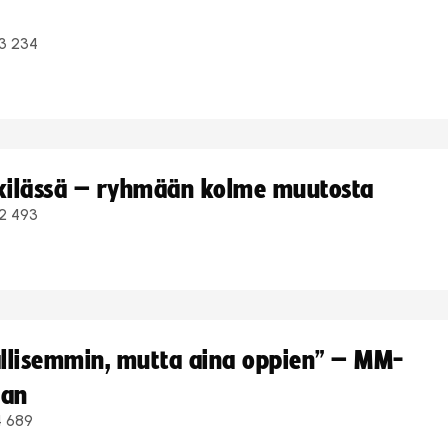
3 234
kkilässä – ryhmään kolme muutosta
2 493
hallisemmin, mutta aina oppien” – MM-
aan
4 689