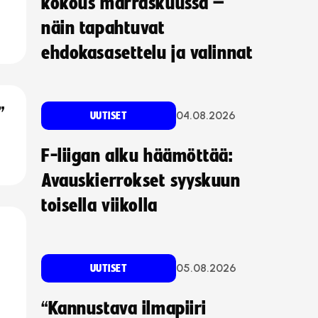
kokous marraskuussa –
näin tapahtuvat
ehdokasasettelu ja valinnat
”
04.08.2026
UUTISET
F-liigan alku häämöttää:
Avauskierrokset syyskuun
toisella viikolla
05.08.2026
UUTISET
“Kannustava ilmapiiri