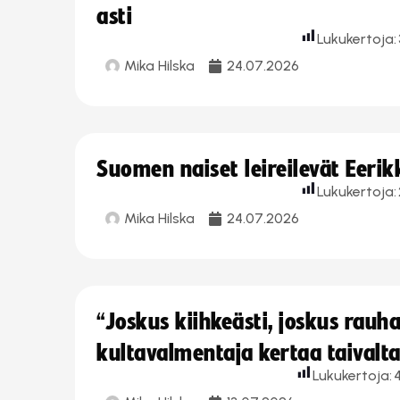
asti
Lukukertoja:
Mika Hilska
24.07.2026
Suomen naiset leireilevät Eeri
Lukukertoja:
Mika Hilska
24.07.2026
“Joskus kiihkeästi, joskus rau
kultavalmentaja kertaa taivalt
Lukukertoja: