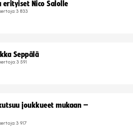
erityiset Nico Salolle
kertoja:
3 833
ukka Seppälä
kertoja:
3 591
 kutsuu joukkueet mukaan –
kertoja:
3 917