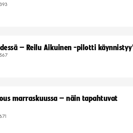
393
dessä – Reilu Aikuinen -pilotti käynnistyy
567
kous marraskuussa – näin tapahtuvat
671