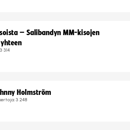
kisoista – Salibandyn MM-kisojen
 yhteen
3 314
Johnny Holmström
kertoja:
3 248