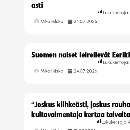
asti
Lukukertoja:
Mika Hilska
24.07.2026
Suomen naiset leireilevät Eeri
Lukukertoja:
Mika Hilska
24.07.2026
“Joskus kiihkeästi, joskus rau
kultavalmentaja kertaa taivalt
Lukukertoja: