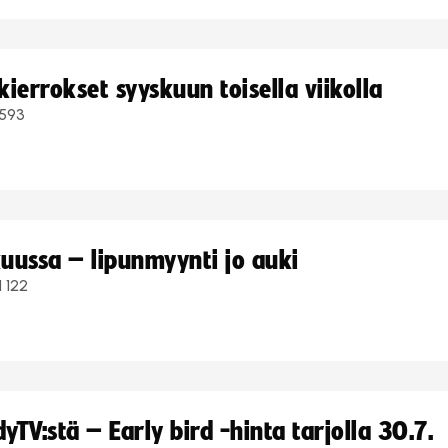
ierrokset syyskuun toisella viikolla
593
uussa – lipunmyynti jo auki
1 122
TV:stä – Early bird -hinta tarjolla 30.7.