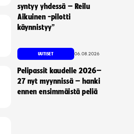
syntyy yhdessä – Reilu
Aikuinen -pilotti
käynnistyy”
06.08.2026
UUTISET
Pelipassit kaudelle 2026–
27 nyt myynnissä – hanki
ennen ensimmäistä peliä