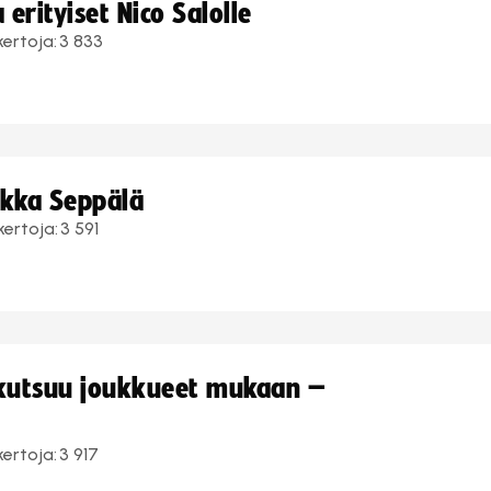
erityiset Nico Salolle
kertoja:
3 833
ukka Seppälä
kertoja:
3 591
 kutsuu joukkueet mukaan –
kertoja:
3 917