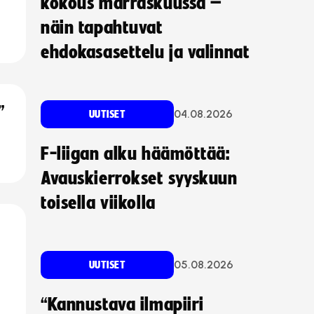
kokous marraskuussa –
näin tapahtuvat
ehdokasasettelu ja valinnat
”
04.08.2026
UUTISET
F-liigan alku häämöttää:
Avauskierrokset syyskuun
toisella viikolla
05.08.2026
UUTISET
“Kannustava ilmapiiri