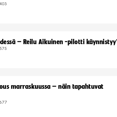
403
dessä – Reilu Aikuinen -pilotti käynnistyy
575
kous marraskuussa – näin tapahtuvat
677