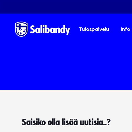
Tulospalvelu
Info
Saisiko olla lisää uutisia..?