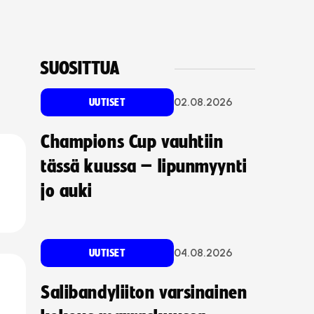
SUOSITTUA
02.08.2026
UUTISET
Champions Cup vauhtiin
tässä kuussa – lipunmyynti
jo auki
04.08.2026
UUTISET
Salibandyliiton varsinainen