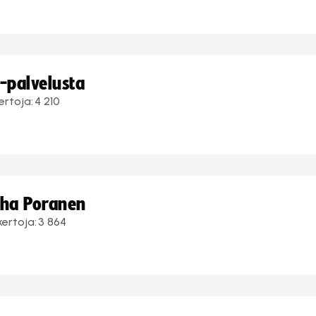
i-palvelusta
ertoja:
4 210
uha Poranen
kertoja:
3 864