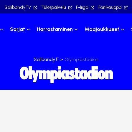
SalibandyTV
Tulospalvelu
F-liiga
Fanikauppa
Sarjat
Harrastaminen
Maajoukkueet
Salibandy.fi
>
Olympiastadion
Olympiastadion