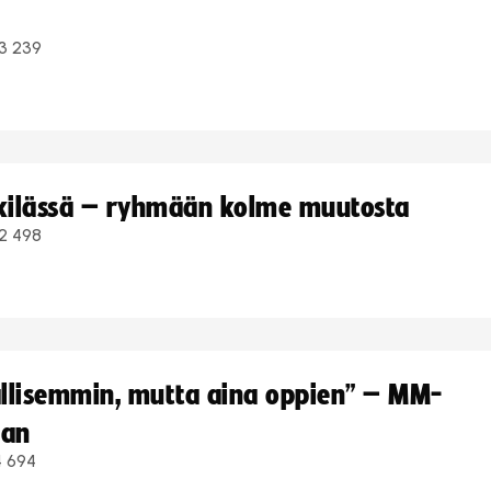
3 239
kkilässä – ryhmään kolme muutosta
2 498
hallisemmin, mutta aina oppien” – MM-
aan
4 694