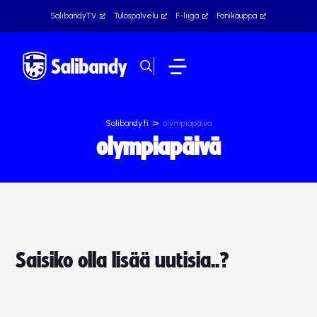
SalibandyTV
Tulospalvelu
F-liiga
Fanikauppa
>
Salibandy.fi
olympiapäivä
olympiapäivä
Saisiko olla lisää uutisia..?