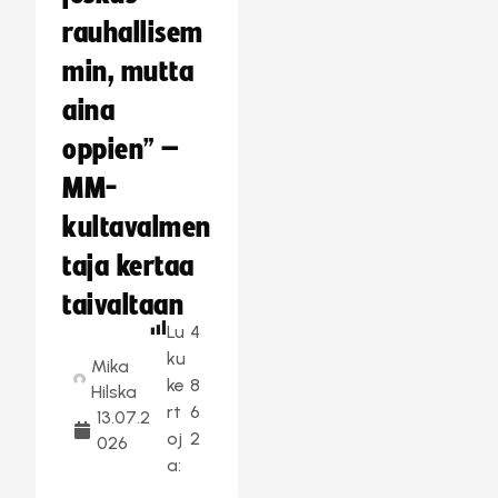
rauhallisem
min, mutta
aina
oppien” –
MM-
kultavalmen
taja kertaa
taivaltaan
Lu
4
ku
Mika
ke
8
Hilska
rt
6
13.07.2
oj
2
026
a: