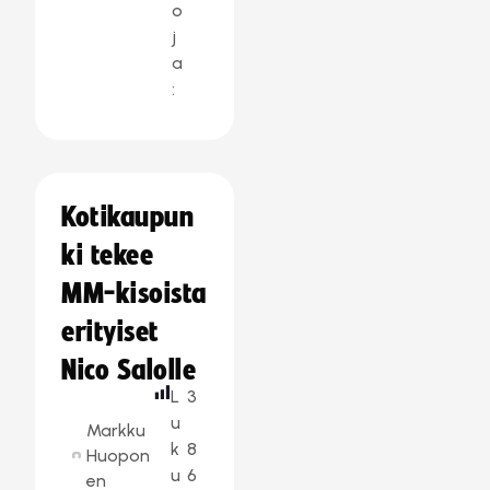
o
j
a
:
Kotikaupun
ki tekee
MM-kisoista
erityiset
Nico Salolle
L
3
u
Markku
k
8
Huopon
u
6
en