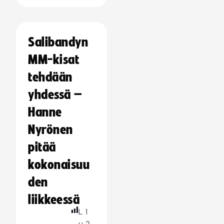
Salibandyn
MM-kisat
tehdään
yhdessä –
Hanne
Nyrönen
pitää
kokonaisuu
den
liikkeessä
L
1
u
2