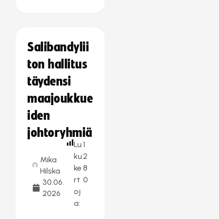
Salibandylii
ton hallitus
täydensi
maajoukkue
iden
johtoryhmiä
Lu
1
ku
2
Mika
ke
8
Hilska
rt
0
30.06.
oj
2026
a: