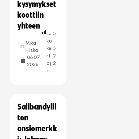
kysymykset
koottiin
yhteen
Lu
3
ku
Mika
ke
3
Hilska
rt
2
06.07.
oj
2
2026
a:
Salibandylii
ton
ansiomerkk