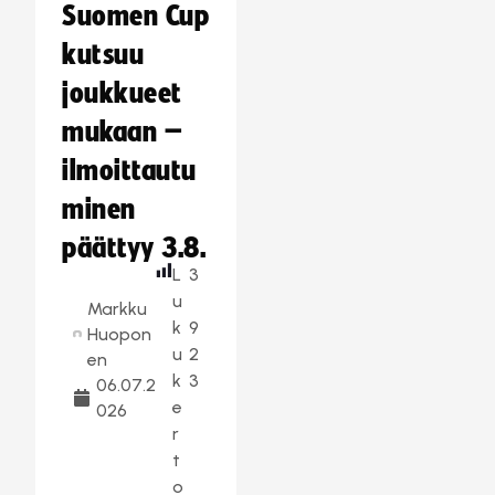
Suomen Cup
kutsuu
joukkueet
mukaan –
ilmoittautu
minen
päättyy 3.8.
L
3
u
Markku
k
9
Huopon
u
2
en
k
3
06.07.2
e
026
r
t
o