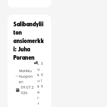
Salibandylii
ton
ansiomerkk
i: Juha
Poranen
L
3
u
Markku
k
9
Huopon
u
1
en
k
9
09.07.2
e
026
r
t