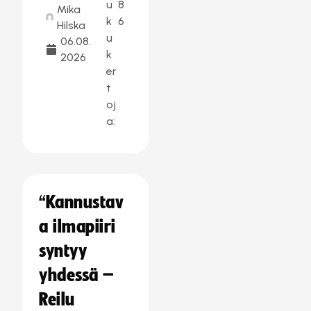
u
8
Mika
k
6
Hilska
u
06.08.
k
2026
er
t
oj
a:
“Kannustav
a ilmapiiri
syntyy
yhdessä –
Reilu