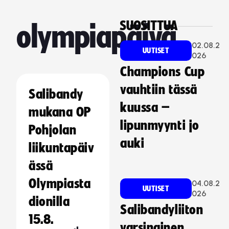
SUOSITTUA
olympiapäivä
02.08.2
UUTISET
026
Champions Cup
vauhtiin tässä
Salibandy
kuussa –
mukana OP
lipunmyynti jo
Pohjolan
auki
liikuntapäiv
ässä
Olympiasta
04.08.2
UUTISET
026
dionilla
Salibandyliiton
15.8.
varsinainen