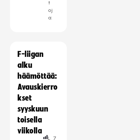
t
oj
a:
F-liigan
alku
häämöttää:
Avauskierro
kset
syyskuun
toisella
viikolla
L
7