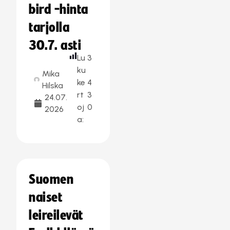
bird -hinta
tarjolla
30.7. asti
Lu
3
ku
Mika
ke
4
Hilska
rt
3
24.07.
oj
0
2026
a:
Suomen
naiset
leireilevät