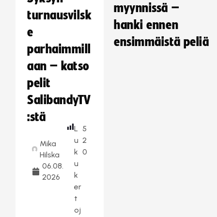
myynnissä –
turnausvilsk
hanki ennen
e
ensimmäistä peliä
parhaimmill
aan – katso
pelit
SalibandyTV
:stä
L
5
u
2
Mika
k
0
Hilska
u
06.08.
k
2026
er
t
oj