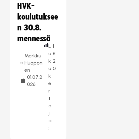
HVK-
koulutuksee
n 30.8.
mennessä
L
1
u
8
Markku
k
2
Huopon
u
0
en
k
01.07.2
e
026
r
t
o
j
a
: