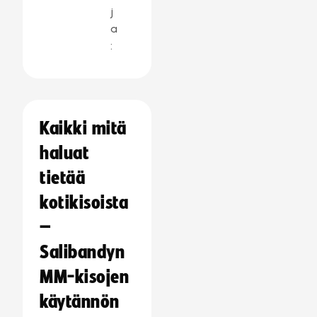
j
a
:
Kaikki mitä
haluat
tietää
kotikisoista
–
Salibandyn
MM-kisojen
käytännön