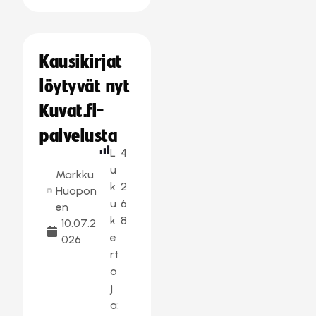
Kausikirjat
löytyvät nyt
Kuvat.fi-
palvelusta
L
4
u
Markku
k
2
Huopon
u
6
en
k
8
10.07.2
e
026
rt
o
j
a: