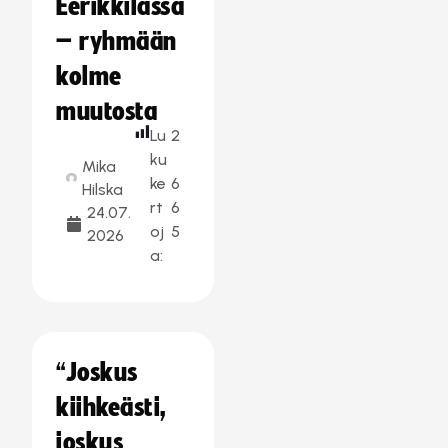
Eerikkilässä
– ryhmään
kolme
muutosta
Lu
2
ku
Mika
ke
6
Hilska
rt
6
24.07.
oj
5
2026
a:
“Joskus
kiihkeästi,
joskus