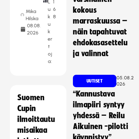
L
1
kokous
u
6
Mika
k
8
Hilska
marraskuussa –
u
08.08.
näin tapahtuvat
k
2026
er
ehdokasasettelu
t
ja valinnat
oj
a:
05.08.2
UUTISET
026
“Kannustava
Suomen
ilmapiiri syntyy
Cupin
yhdessä – Reilu
ilmoittautu
Aikuinen -pilotti
misaikaa
käynnistyy”