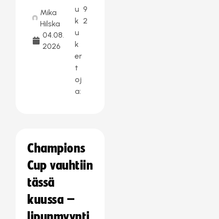
u
9
Mika
k
2
Hilska
u
04.08.
k
2026
er
t
oj
a:
Champions
Cup vauhtiin
tässä
kuussa –
lipunmyynti