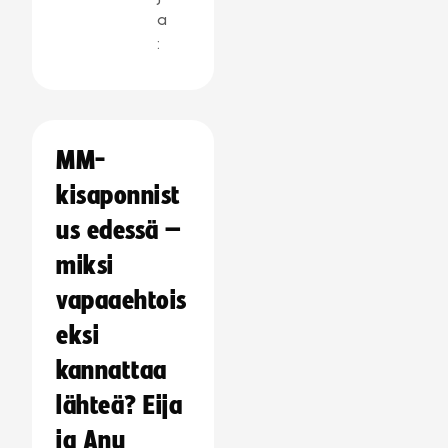
a
:
MM-
kisaponnist
us edessä –
miksi
vapaaehtois
eksi
kannattaa
lähteä? Eija
ja Anu