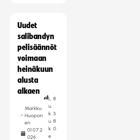
Uudet
salibandyn
pelisäännöt
voimaan
heinäkuun
alusta
alkaen
L
8
u
Markku
k
3
Huopon
u
8
en
k
0
01.07.2
e
026