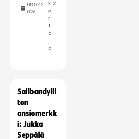
k
2
08.07.2
e
026
r
t
o
j
a
:
Salibandylii
ton
ansiomerkk
i: Jukka
Seppälä