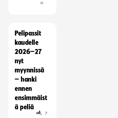
a:
Pelipassit
kaudelle
2026–27
nyt
myynnissä
– hanki
ennen
ensimmäist
ä peliä
L
7