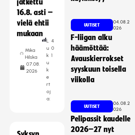
jatkettu
16.8. asti –
vielä ehtii
04.08.2
UUTISET
026
mukaan
F-liigan alku
L
4
häämöttää:
u
0
Mika
k
1
Hilska
Avauskierrokset
u
07.08.
syyskuun toisella
k
2026
e
viikolla
rt
oj
a:
06.08.2
UUTISET
026
Pelipassit kaudelle
2026–27 nyt
Syksyn