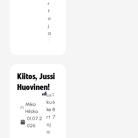
r
t
o
j
a
:
Kiitos, Jussi
Huovinen!
Lu
1
ku
6
Mika
ke
8
Hilska
rt
7
01.07.2
oj
026
a: