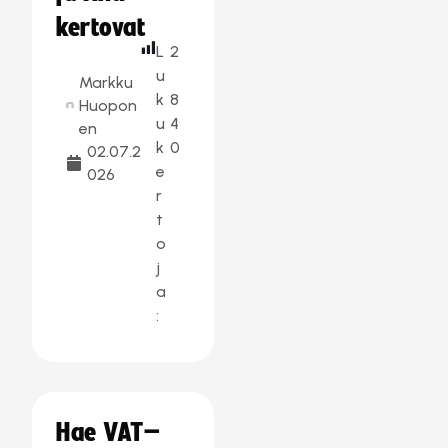
kertovat
L
2
u
Markku
k
8
Huopon
u
4
en
k
0
02.07.2
e
026
r
t
o
j
a
:
Hae VAT–