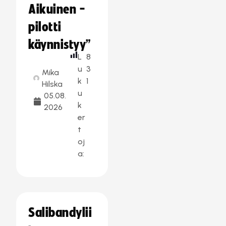
Aikuinen -
pilotti
käynnistyy”
L
8
u
3
Mika
k
1
Hilska
u
05.08.
k
2026
er
t
oj
a:
Salibandylii