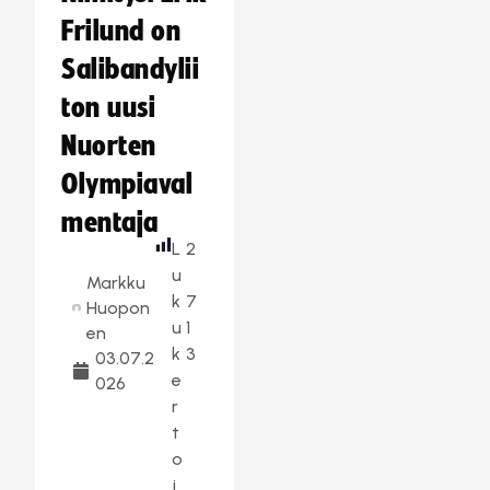
Frilund on
Salibandylii
ton uusi
Nuorten
Olympiaval
mentaja
L
2
u
Markku
k
7
Huopon
u
1
en
k
3
03.07.2
e
026
r
t
o
j