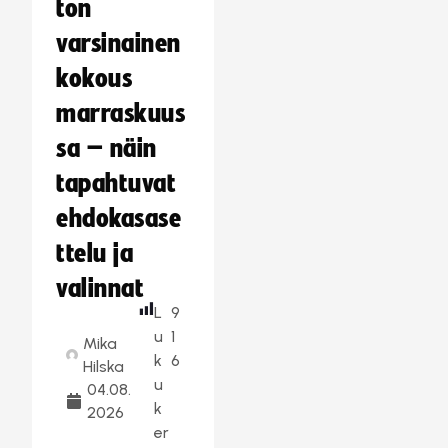
ton
varsinainen
kokous
marraskuus
sa – näin
tapahtuvat
ehdokasase
ttelu ja
valinnat
L
9
u
1
Mika
k
6
Hilska
u
04.08.
k
2026
er