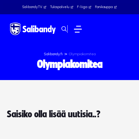
SalibandyTV
Tulospalvelu
F-liiga
Fanikauppa
>
Salibandy.fi
Olympiakomitea
Olympiakomitea
Saisiko olla lisää uutisia..?