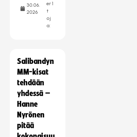
er
1
30.06.
t
2026
oj
a:
Salibandyn
MM-kisat
tehdään
yhdessä –
Hanne
Nyrönen
pitää
kokonaisuu