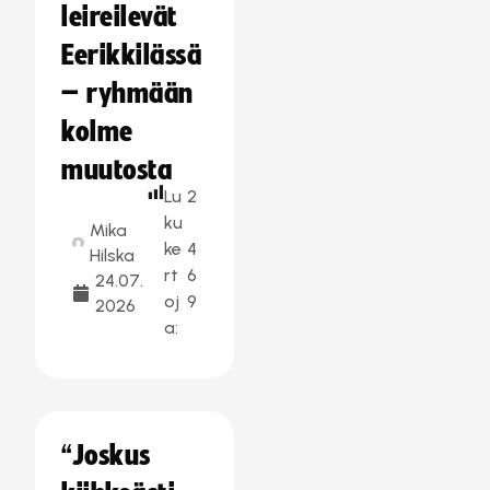
leireilevät
Eerikkilässä
– ryhmään
kolme
muutosta
Lu
2
ku
Mika
ke
4
Hilska
rt
6
24.07.
oj
9
2026
a:
“Joskus