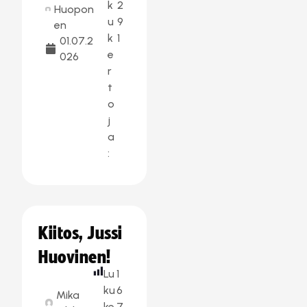
k
2
Huopon
u
9
en
k
1
01.07.2
e
026
r
t
o
j
a
:
Kiitos, Jussi
Huovinen!
Lu
1
ku
6
Mika
ke
7