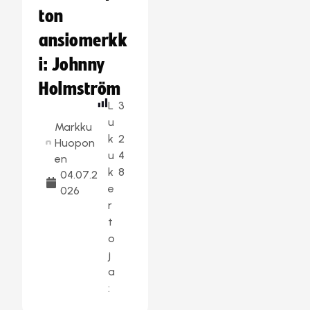
ton
ansiomerkk
i: Johnny
Holmström
L
3
u
Markku
k
2
Huopon
u
4
en
k
8
04.07.2
e
026
r
t
o
j
a
: