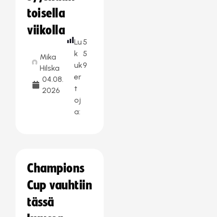
toisella
viikolla
Lu
5
k
5
Mika
uk
9
Hilska
er
04.08.
t
2026
oj
a:
Champions
Cup vauhtiin
tässä