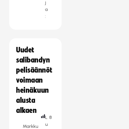
j
a
:
Uudet
salibandyn
pelisäännöt
voimaan
heinäkuun
alusta
alkaen
L
8
u
Markku