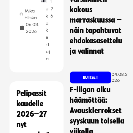
L
1
kokous
u
7
Mika
k
6
Hilska
marraskuussa –
u
06.08.
näin tapahtuvat
k
2026
e
ehdokasasettelu
rt
ja valinnat
oj
a:
04.08.2
UUTISET
026
F-liigan alku
Pelipassit
häämöttää:
kaudelle
Avauskierrokset
2026–27
syyskuun toisella
nyt
viikolla