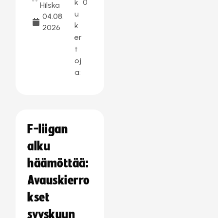
k
0
Hilska
u
04.08.
k
2026
er
t
oj
a:
F-liigan
alku
häämöttää:
Avauskierro
kset
syyskuun