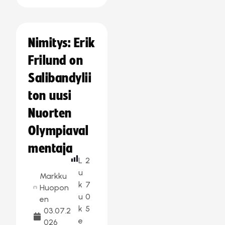
Nimitys: Erik
Frilund on
Salibandylii
ton uusi
Nuorten
Olympiaval
mentaja
L
2
u
Markku
k
7
Huopon
u
0
en
k
5
03.07.2
e
026