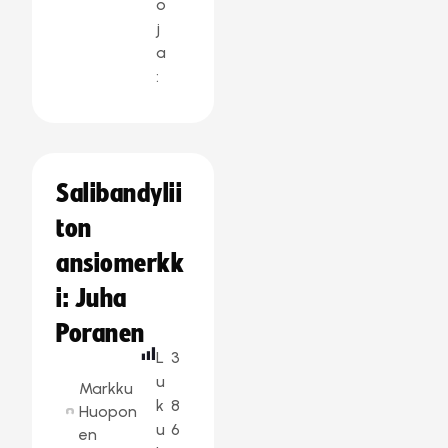
o
j
a
:
Salibandylii
ton
ansiomerkk
i: Juha
Poranen
L
3
u
Markku
k
8
Huopon
u
6
en