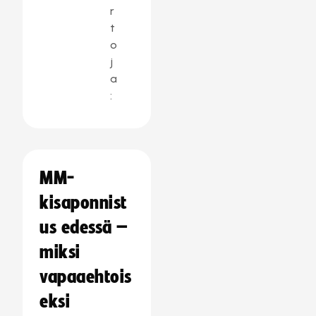
r
t
o
j
a
:
MM-
kisaponnist
us edessä –
miksi
vapaaehtois
eksi