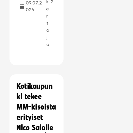
k
2
09.07.2
e
026
r
t
o
j
a
:
Kotikaupun
ki tekee
MM-kisoista
erityiset
Nico Salolle