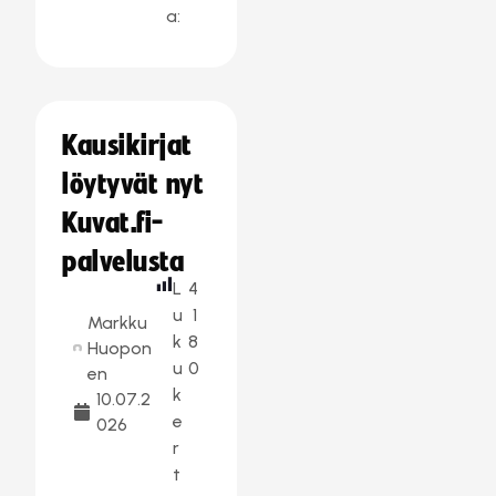
a:
Kausikirjat
löytyvät nyt
Kuvat.fi-
palvelusta
L
4
u
1
Markku
k
8
Huopon
u
0
en
k
10.07.2
e
026
r
t