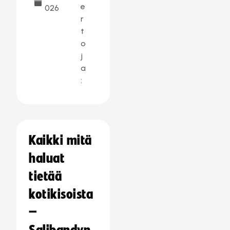
e
026
r
t
o
j
a
:
Kaikki mitä
haluat
tietää
kotikisoista
–