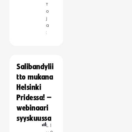
t
o
j
a
:
Salibandylii
tto mukana
Helsinki
Pridessa! –
webinaari
syyskuussa
L
1