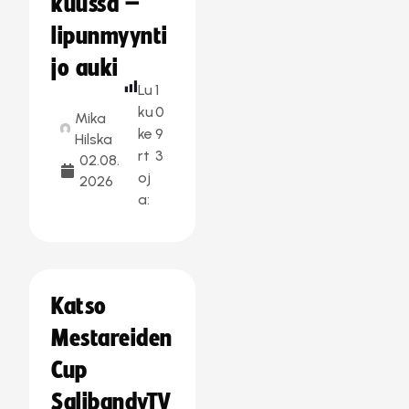
kuussa –
lipunmyynti
jo auki
Lu
1
ku
0
Mika
ke
9
Hilska
rt
3
02.08.
oj
2026
a:
Katso
Mestareiden
Cup
SalibandyTV