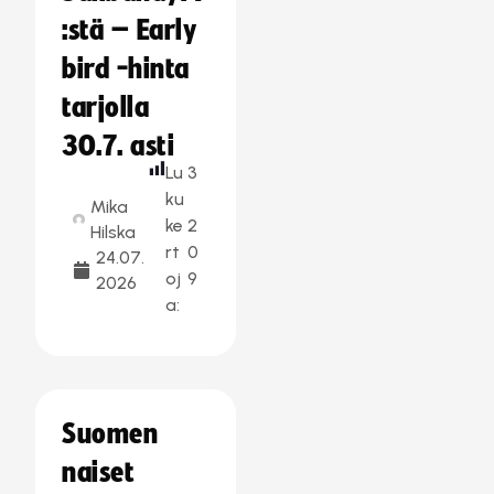
:stä – Early
bird -hinta
tarjolla
30.7. asti
Lu
3
ku
Mika
ke
2
Hilska
rt
0
24.07.
oj
9
2026
a:
Suomen
naiset