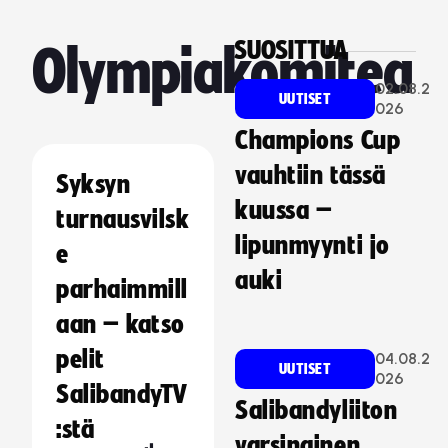
SUOSITTUA
Olympiakomitea
02.08.2
UUTISET
026
Champions Cup
vauhtiin tässä
Syksyn
kuussa –
turnausvilsk
lipunmyynti jo
e
auki
parhaimmill
aan – katso
pelit
04.08.2
UUTISET
026
SalibandyTV
Salibandyliiton
:stä
varsinainen