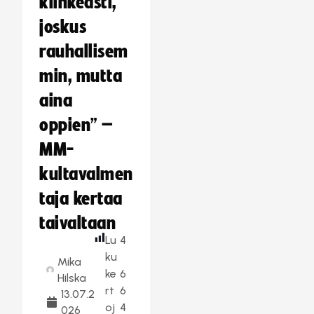
kiihkeästi,
joskus
rauhallisem
min, mutta
aina
oppien” –
MM-
kultavalmen
taja kertaa
taivaltaan
Lu
4
ku
Mika
ke
6
Hilska
rt
6
13.07.2
oj
4
026