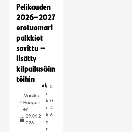
Pelikauden
2026–2027
erotuomari
palkkiot
sovittu –
lisätty
kilpailusään
töihin
L
3
u
Markku
k
0
Huopon
u
4
en
k
6
29.06.2
e
026
r