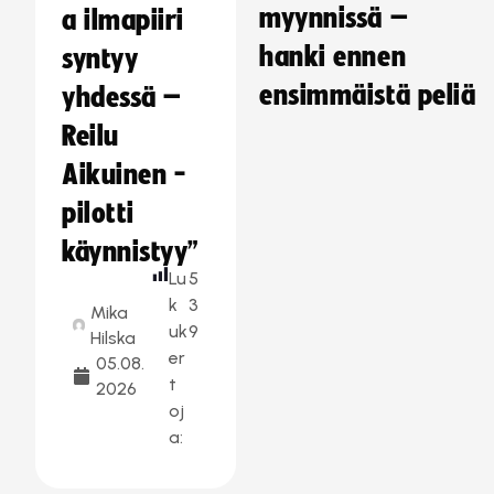
myynnissä –
a ilmapiiri
hanki ennen
syntyy
ensimmäistä peliä
yhdessä –
Reilu
Aikuinen -
pilotti
käynnistyy”
Lu
5
k
3
Mika
uk
9
Hilska
er
05.08.
t
2026
oj
a: