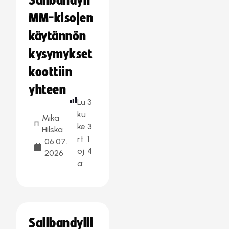
Salibandyn
MM-kisojen
käytännön
kysymykset
koottiin
yhteen
Lu
3
ku
Mika
ke
3
Hilska
rt
1
06.07.
oj
4
2026
a:
Salibandylii