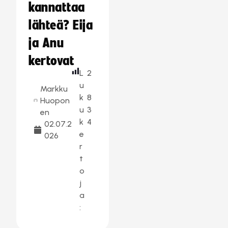
kannattaa
lähteä? Eija
ja Anu
kertovat
L
2
u
Markku
k
8
Huopon
u
3
en
k
4
02.07.2
e
026
r
t
o
j
a
: