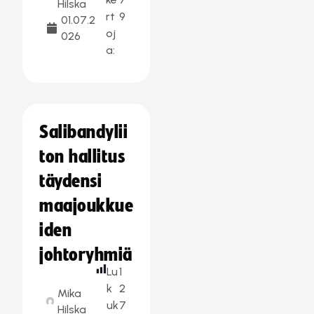
Hilska
rt
9
01.07.2
oj
026
a:
Salibandylii
ton hallitus
täydensi
maajoukkue
iden
johtoryhmiä
Lu
1
k
2
Mika
uk
7
Hilska