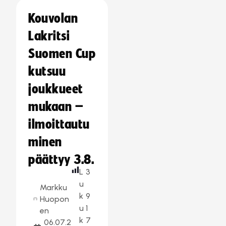
Kouvolan
Lakritsi
Suomen Cup
kutsuu
joukkueet
mukaan –
ilmoittautu
minen
päättyy 3.8.
L
3
u
Markku
k
9
Huopon
u
1
en
k
7
06.07.2