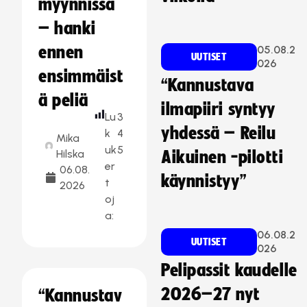
myynnissä
– hanki
ennen
05.08.2
UUTISET
026
ensimmäist
“Kannustava
ä peliä
ilmapiiri syntyy
Lu
3
yhdessä – Reilu
k
4
Mika
uk
5
Hilska
Aikuinen -pilotti
er
06.08.
käynnistyy”
t
2026
oj
a:
06.08.2
UUTISET
026
Pelipassit kaudelle
2026–27 nyt
“Kannustav