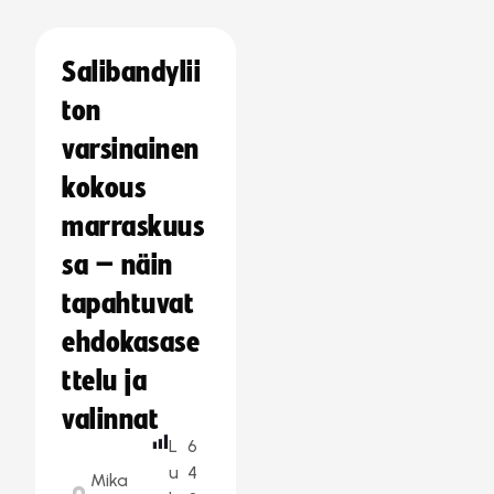
Salibandylii
ton
varsinainen
kokous
marraskuus
sa – näin
tapahtuvat
ehdokasase
ttelu ja
valinnat
L
6
u
4
Mika