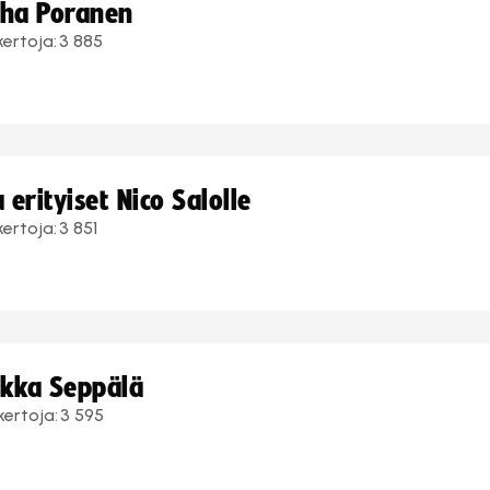
uha Poranen
kertoja:
3 885
erityiset Nico Salolle
kertoja:
3 851
ukka Seppälä
kertoja:
3 595