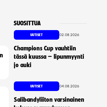
SUOSITTUA
02.08.2026
UUTISET
Champions Cup vauhtiin
an
tässä kuussa – lipunmyynti
jo auki
04.08.2026
UUTISET
Salibandyliiton varsinainen