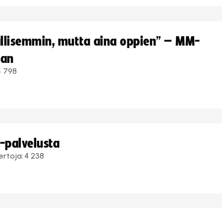
hallisemmin, mutta aina oppien” – MM-
aan
4 798
i-palvelusta
ertoja:
4 238