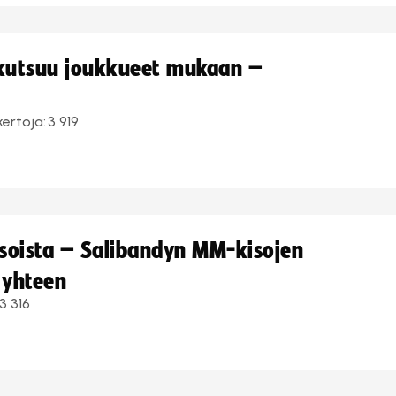
 kutsuu joukkueet mukaan –
kertoja:
3 919
kisoista – Salibandyn MM-kisojen
 yhteen
3 316