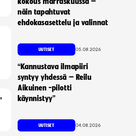
kokous marraskuussa –
näin tapahtuvat
ehdokasasettelu ja valinnat
05.08.2026
UUTISET
“Kannustava ilmapiiri
syntyy yhdessä – Reilu
Aikuinen -pilotti
käynnistyy”
”
04.08.2026
UUTISET