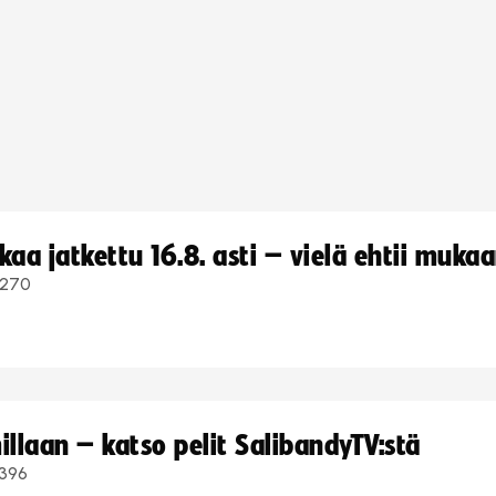
a jatkettu 16.8. asti – vielä ehtii muka
270
llaan – katso pelit SalibandyTV:stä
396