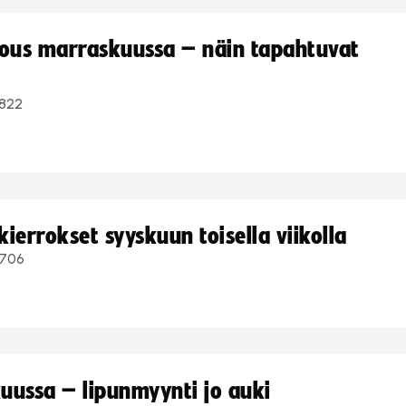
kous marraskuussa – näin tapahtuvat
822
ierrokset syyskuun toisella viikolla
706
uussa – lipunmyynti jo auki