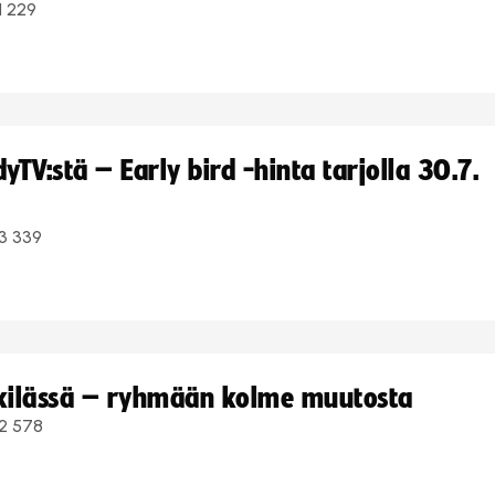
1 229
TV:stä – Early bird -hinta tarjolla 30.7.
3 339
kkilässä – ryhmään kolme muutosta
2 578