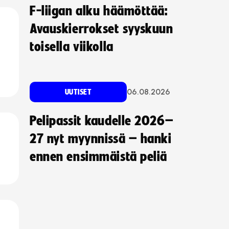
F-liigan alku häämöttää:
Avauskierrokset syyskuun
toisella viikolla
06.08.2026
UUTISET
Pelipassit kaudelle 2026–
27 nyt myynnissä – hanki
ennen ensimmäistä peliä