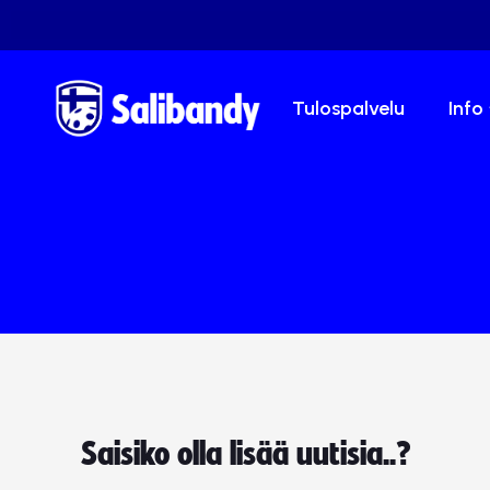
Tulospalvelu
Info
Saisiko olla lisää uutisia..?