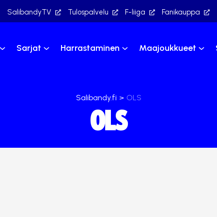
SalibandyTV
Tulospalvelu
F-liiga
Fanikauppa
Sarjat
Harrastaminen
Maajoukkueet
Salibandy.fi
>
OLS
OLS