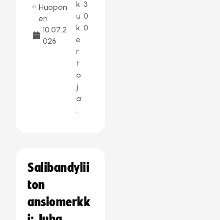
k
3
Huopon
u
0
en
k
0
10.07.2
e
026
r
t
o
j
a
:
Salibandylii
ton
ansiomerkk
i: Juha