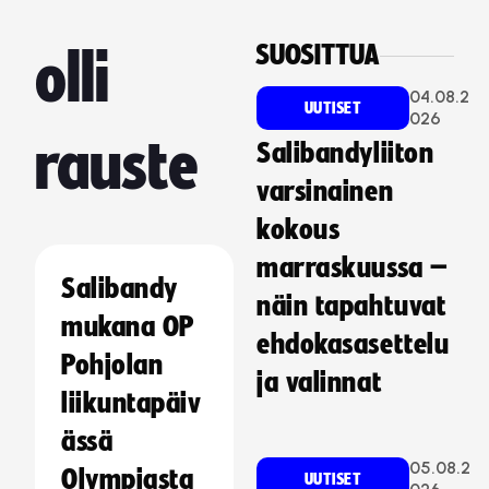
SUOSITTUA
olli
04.08.2
UUTISET
026
rauste
Salibandyliiton
varsinainen
kokous
marraskuussa –
Salibandy
näin tapahtuvat
mukana OP
ehdokasasettelu
Pohjolan
ja valinnat
liikuntapäiv
ässä
05.08.2
Olympiasta
UUTISET