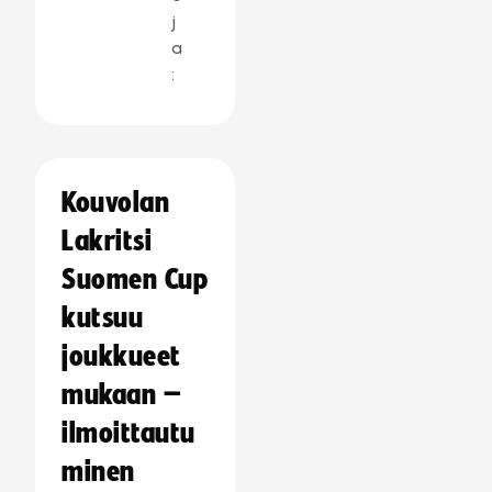
j
a
:
Kouvolan
Lakritsi
Suomen Cup
kutsuu
joukkueet
mukaan –
ilmoittautu
minen