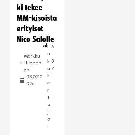
ki tekee
MM-kisoista
erityiset
Nico Salolle
L
3
u
Markku
k
8
Huopon
u
7
en
k
1
08.07.2
e
026
r
t
o
j
a
: