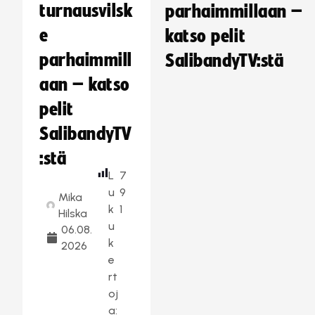
turnausvilsk
parhaimmillaan –
e
katso pelit
parhaimmill
SalibandyTV:stä
aan – katso
pelit
SalibandyTV
:stä
L
7
u
9
Mika
k
1
Hilska
u
06.08.
k
2026
e
rt
oj
a: