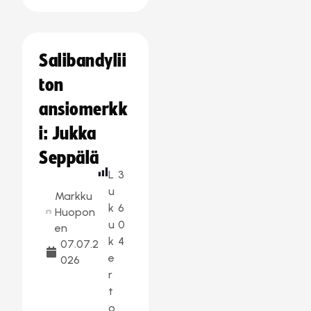
Salibandylii
ton
ansiomerkk
i: Jukka
Seppälä
L
3
u
Markku
k
6
Huopon
u
0
en
k
4
07.07.2
e
026
r
t
o