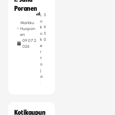
Poranen
L
3
u
Markku
k
9
Huopon
u
3
en
k
0
09.07.2
e
026
r
t
o
j
a
:
Kotikaupun