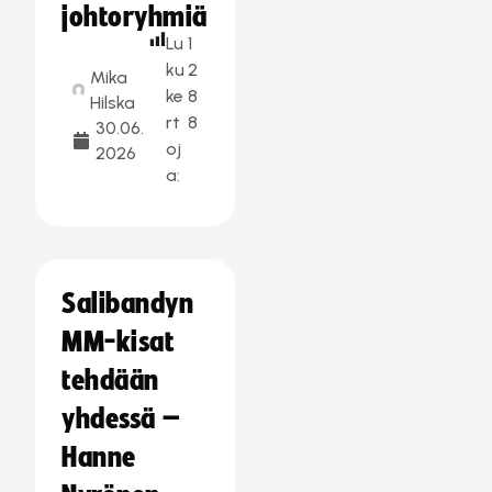
johtoryhmiä
Lu
1
ku
2
Mika
ke
8
Hilska
rt
8
30.06.
oj
2026
a:
Salibandyn
MM-kisat
tehdään
yhdessä –
Hanne