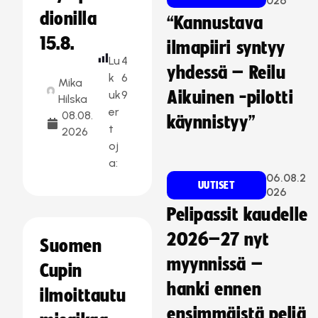
026
dionilla
“Kannustava
15.8.
ilmapiiri syntyy
Lu
4
yhdessä – Reilu
k
6
Mika
uk
9
Aikuinen -pilotti
Hilska
er
08.08.
käynnistyy”
t
2026
oj
a:
06.08.2
UUTISET
026
Pelipassit kaudelle
2026–27 nyt
Suomen
myynnissä –
Cupin
hanki ennen
ilmoittautu
ensimmäistä peliä