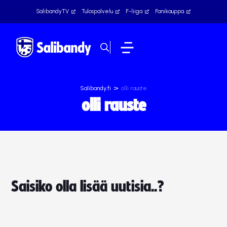
SalibandyTV
Tulospalvelu
F-liiga
Fanikauppa
>
Salibandy.fi
olli rauste
olli rauste
Saisiko olla lisää uutisia..?