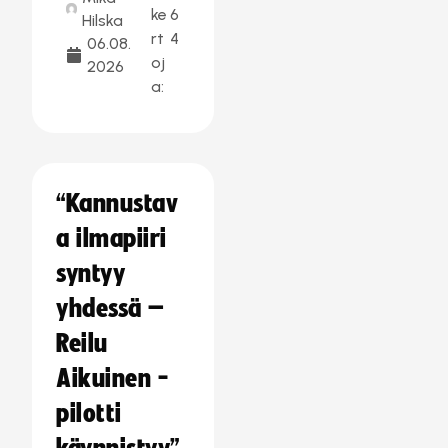
ke
6
Hilska
rt
4
06.08.
oj
2026
a:
“Kannustav
a ilmapiiri
syntyy
yhdessä –
Reilu
Aikuinen -
pilotti