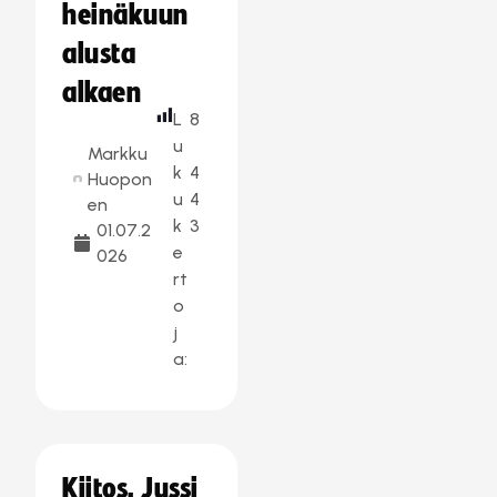
heinäkuun
alusta
alkaen
L
8
u
Markku
k
4
Huopon
u
4
en
k
3
01.07.2
e
026
rt
o
j
a:
Kiitos, Jussi