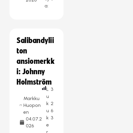
a:
Salibandylii
ton
ansiomerkk
i: Johnny
Holmström
L
3
u
Markku
k
2
Huopon
u
6
en
k
3
04.07.2
e
026
r