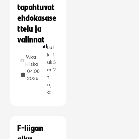
tapahtuvat
ehdokasase
ttelu ja
valinnat
Lu
1
k
1
Mika
uk
3
Hilska
er
2
04.08.
t
2026
oj
a:
F-liigan