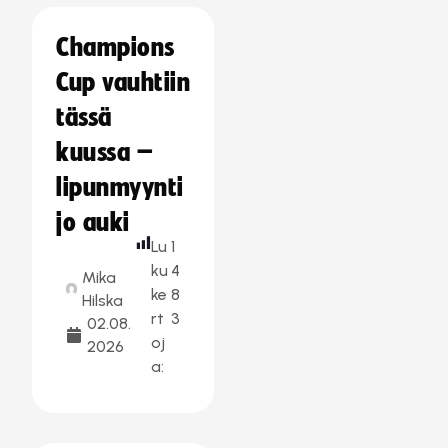
Champions
Cup vauhtiin
tässä
kuussa –
lipunmyynti
jo auki
Lu
1
ku
4
Mika
ke
8
Hilska
rt
3
02.08.
oj
2026
a: