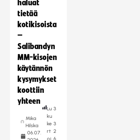
haluat
tietää
kotikisoista
–
Salibandyn
MM-kisojen
käytännön
kysymykset
koottiin
yhteen
Lu
3
ku
Mika
ke
3
Hilska
rt
2
06.07.
oj
6
2026