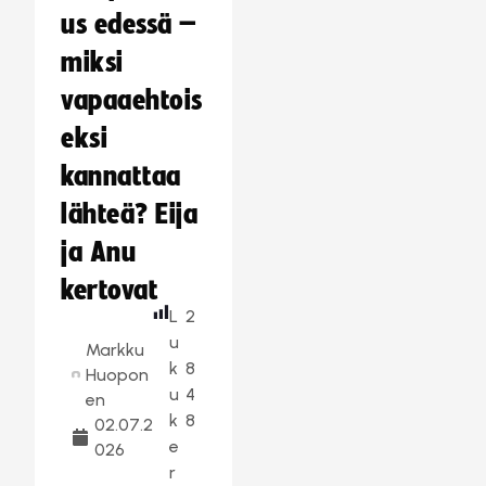
us edessä –
miksi
vapaaehtois
eksi
kannattaa
lähteä? Eija
ja Anu
kertovat
L
2
u
Markku
k
8
Huopon
u
4
en
k
8
02.07.2
e
026
r