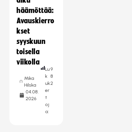
alku
häämöttää:
Avauskierro
kset
syyskuun
toisella
viikolla
Lu
9
k
8
Mika
uk
2
Hilska
er
04.08.
t
2026
oj
a: