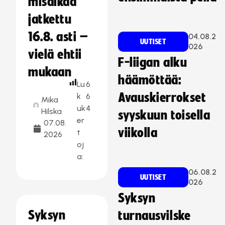
misaikaa
jatkettu
16.8. asti –
04.08.2
UUTISET
026
vielä ehtii
F-liigan alku
mukaan
häämöttää:
Lu
6
Avauskierrokset
k
6
Mika
uk
4
Hilska
syyskuun toisella
er
07.08.
viikolla
t
2026
oj
a:
06.08.2
UUTISET
026
Syksyn
Syksyn
turnausvilske