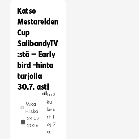
Katso
Mestareiden
Cup
SalibandyTV
:stä – Early
bird -hinta
tarjolla
30.7. asti
Lu
3
ku
Mika
ke
6
Hilska
rt
1
24.07.
oj
7
2026
a: