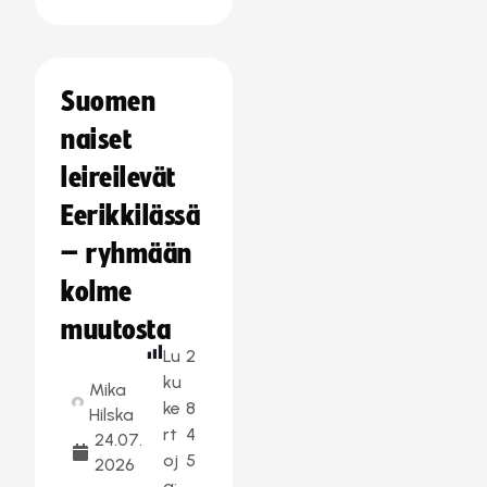
Suomen
naiset
leireilevät
Eerikkilässä
– ryhmään
kolme
muutosta
Lu
2
ku
Mika
ke
8
Hilska
rt
4
24.07.
oj
5
2026
a: