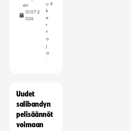
u
4
en
k
01.07.2
e
026
r
t
o
j
a
:
Uudet
salibandyn
pelisäännöt
voimaan