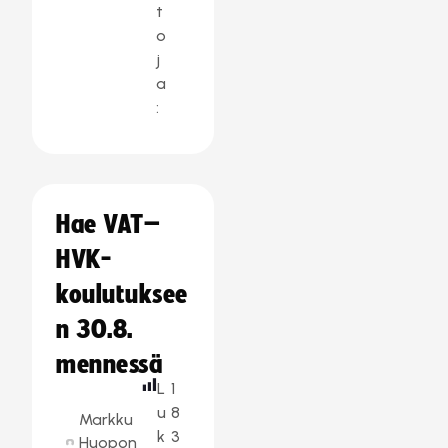
t
o
j
a
:
Hae VAT–
HVK-
koulutuksee
n 30.8.
mennessä
L
1
u
8
Markku
k
3
Huopon