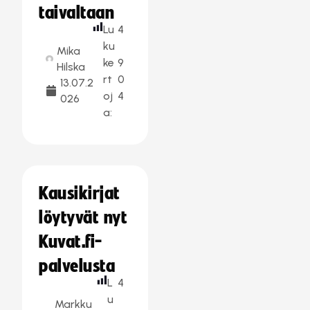
taivaltaan
Lu
4
ku
Mika
ke
9
Hilska
rt
0
13.07.2
oj
4
026
a:
Kausikirjat
löytyvät nyt
Kuvat.fi-
palvelusta
L
4
u
Markku