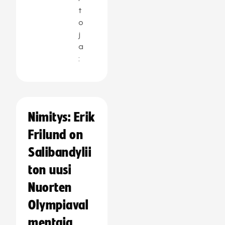
t
o
j
a
:
Nimitys: Erik
Frilund on
Salibandylii
ton uusi
Nuorten
Olympiaval
mentaja