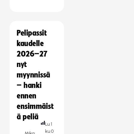
Pelipassit
kaudelle
2026–27
nyt
myynnissä
– hanki
ennen
ensimmäist
ä peliä
Lu
1
ku
0
Mika