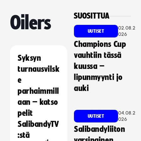
SUOSITTUA
Oilers
02.08.2
UUTISET
026
Champions Cup
vauhtiin tässä
Syksyn
kuussa –
turnausvilsk
lipunmyynti jo
e
auki
parhaimmill
aan – katso
pelit
04.08.2
UUTISET
026
SalibandyTV
Salibandyliiton
:stä
varsinainen