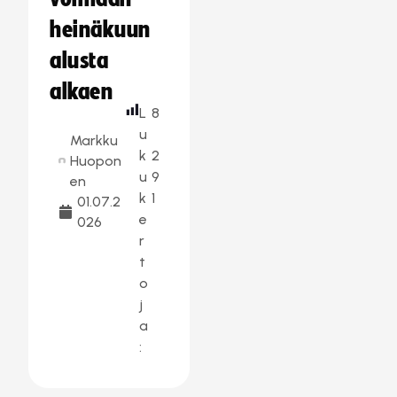
heinäkuun
alusta
alkaen
L
8
u
Markku
k
2
Huopon
u
9
en
k
1
01.07.2
e
026
r
t
o
j
a
: