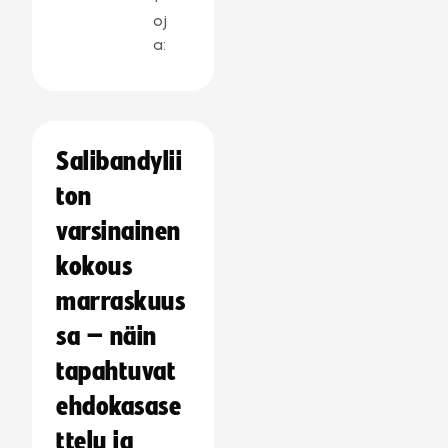
oj
a:
Salibandylii
ton
varsinainen
kokous
marraskuus
sa – näin
tapahtuvat
ehdokasase
ttelu ja