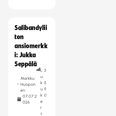
Salibandylii
ton
ansiomerkk
i: Jukka
Seppälä
L
3
u
Markku
k
5
Huopon
u
9
en
k
0
07.07.2
e
026
r
t