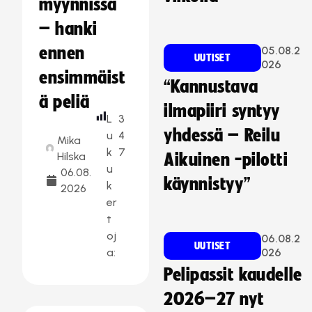
myynnissä
– hanki
ennen
05.08.2
UUTISET
026
ensimmäist
“Kannustava
ä peliä
ilmapiiri syntyy
L
3
yhdessä – Reilu
u
4
Mika
k
7
Hilska
Aikuinen -pilotti
u
06.08.
käynnistyy”
k
2026
er
t
oj
06.08.2
UUTISET
a:
026
Pelipassit kaudelle
2026–27 nyt