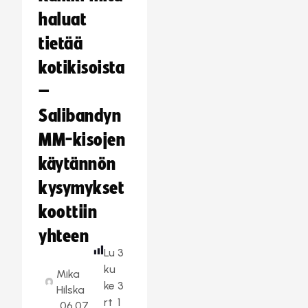
haluat
tietää
kotikisoista
–
Salibandyn
MM-kisojen
käytännön
kysymykset
koottiin
yhteen
Lu
3
ku
Mika
ke
3
Hilska
rt
1
06.07.