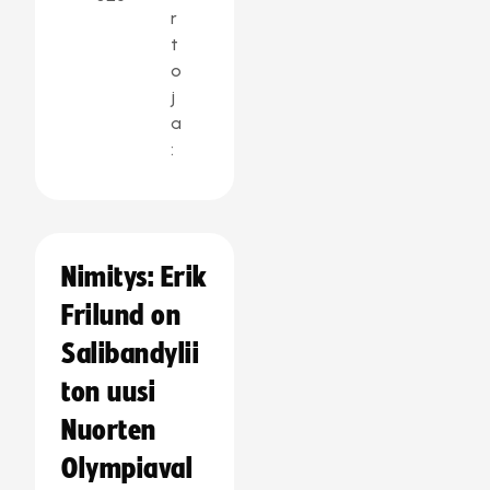
r
t
o
j
a
:
Nimitys: Erik
Frilund on
Salibandylii
ton uusi
Nuorten
Olympiaval