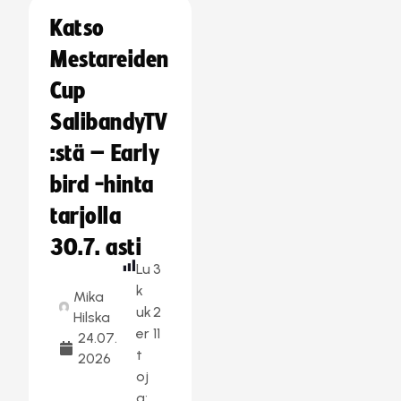
Katso
Mestareiden
Cup
SalibandyTV
:stä – Early
bird -hinta
tarjolla
30.7. asti
Lu
3
k
Mika
uk
2
Hilska
er
11
24.07.
t
2026
oj
a: