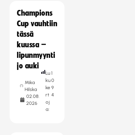
Champions
Cup vauhtiin
tässä
kuussa –
lipunmyynti
jo auki
Lu
1
ku
0
Mika
ke
9
Hilska
rt
4
02.08.
oj
2026
a: