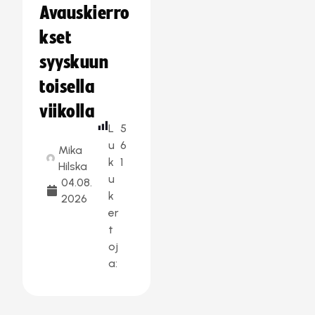
Avauskierro
kset
syyskuun
toisella
viikolla
L
5
u
6
Mika
k
1
Hilska
u
04.08.
k
2026
er
t
oj
a: