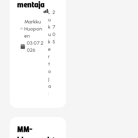
mentaja
L
2
u
Markku
k
7
Huopon
u
0
en
k
5
03.07.2
e
026
r
t
o
j
a
:
MM-