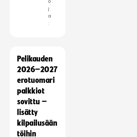
o
j
a
:
Pelikauden
2026–2027
erotuomari
palkkiot
sovittu –
lisätty
kilpailusään
töihin