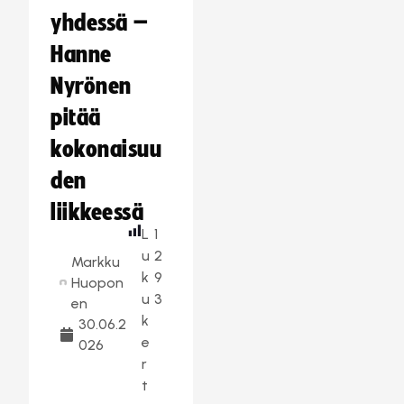
yhdessä –
Hanne
Nyrönen
pitää
kokonaisuu
den
liikkeessä
L
1
u
2
Markku
k
9
Huopon
u
3
en
k
30.06.2
e
026
r
t