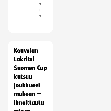
o
j
a
:
Kouvolan
Lakritsi
Suomen Cup
kutsuu
joukkueet
mukaan –
ilmoittautu