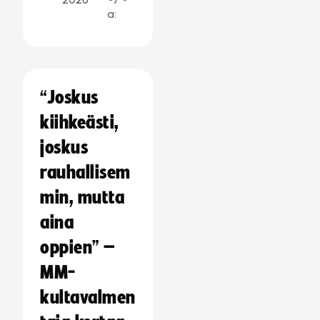
a:
“Joskus
kiihkeästi,
joskus
rauhallisem
min, mutta
aina
oppien” –
MM-
kultavalmen