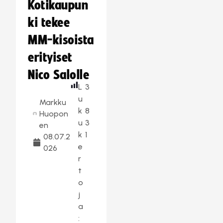
Kotikaupun
ki tekee
MM-kisoista
erityiset
Nico Salolle
L
3
u
Markku
k
8
Huopon
u
3
en
k
1
08.07.2
e
026
r
t
o
j
a
: