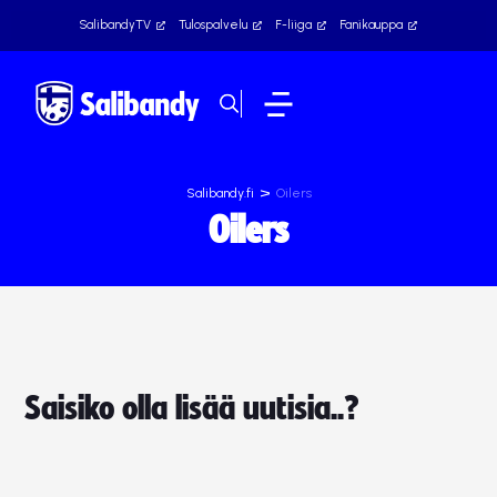
SalibandyTV
Tulospalvelu
F-liiga
Fanikauppa
>
Salibandy.fi
Oilers
Oilers
Saisiko olla lisää uutisia..?