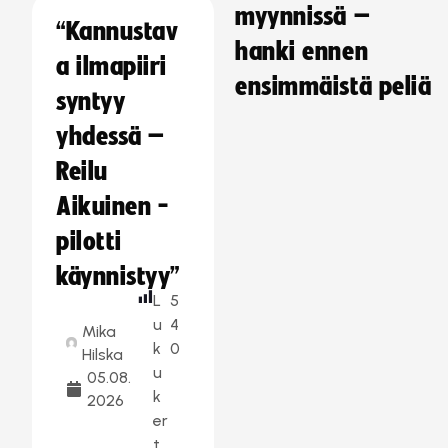
myynnissä –
“Kannustav
hanki ennen
a ilmapiiri
ensimmäistä peliä
syntyy
yhdessä –
Reilu
Aikuinen -
pilotti
käynnistyy”
L
5
u
4
Mika
k
0
Hilska
u
05.08.
k
2026
er
t