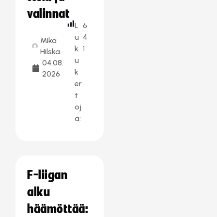
valinnat
L
6
u
4
Mika
k
1
Hilska
u
04.08.
k
2026
er
t
oj
a:
F-liigan
alku
häämöttää: