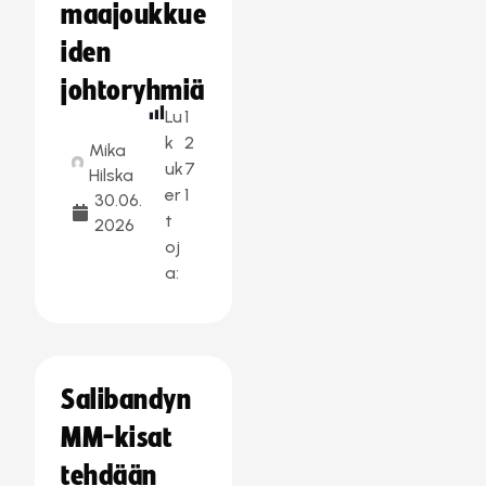
maajoukkue
iden
johtoryhmiä
Lu
1
k
2
Mika
uk
7
Hilska
er
1
30.06.
t
2026
oj
a:
Salibandyn
MM-kisat
tehdään