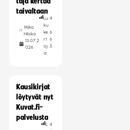
taja kertaa
taivaltaan
Lu
4
ku
Mika
ke
6
Hilska
rt
6
13.07.2
oj
5
026
a:
Kausikirjat
löytyvät nyt
Kuvat.fi-
palvelusta
L
4