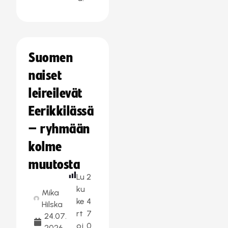
Suomen
naiset
leireilevät
Eerikkilässä
– ryhmään
kolme
muutosta
Lu
2
ku
Mika
ke
4
Hilska
rt
7
24.07.
oj
0
2026