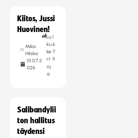
Kiitos, Jussi
Huovinen!
Lu
1
ku
6
Mika
ke
7
Hilska
rt
9
01.07.2
oj
026
a:
Salibandylii
ton hallitus
täydensi