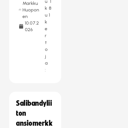
u
1
Markku
k
8
Huopon
u
1
en
k
10.07.2
e
026
r
t
o
j
a
:
Salibandylii
ton
ansiomerkk