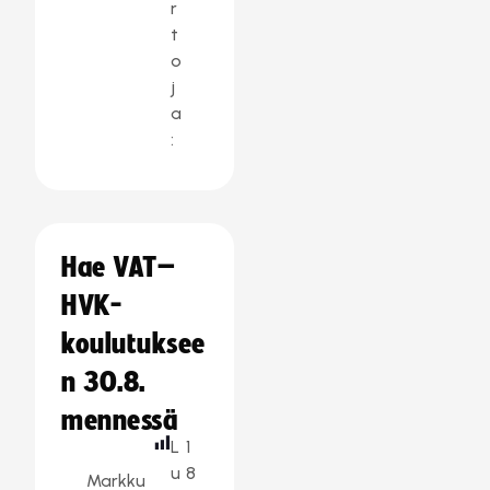
r
t
o
j
a
:
Hae VAT–
HVK-
koulutuksee
n 30.8.
mennessä
L
1
u
8
Markku