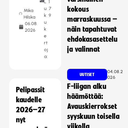
L
1
kokous
u
7
Mika
k
9
Hilska
marraskuussa –
u
06.08.
näin tapahtuvat
k
2026
e
ehdokasasettelu
rt
ja valinnat
oj
a:
04.08.2
UUTISET
026
F-liigan alku
Pelipassit
häämöttää:
kaudelle
Avauskierrokset
2026–27
syyskuun toisella
nyt
viikolla