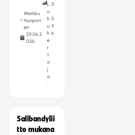
L
3
u
Markku
k
0
Huopon
u
4
en
k
6
29.06.2
e
026
r
t
o
j
a
:
Salibandylii
tto mukana