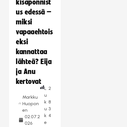
kisaponnist
us edessä –
miksi
vapaaehtois
eksi
kannattaa
lähteä? Eija
ja Anu
kertovat
L
2
u
Markku
k
8
Huopon
u
3
en
k
4
02.07.2
e
026