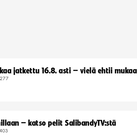
a jatkettu 16.8. asti – vielä ehtii muka
277
llaan – katso pelit SalibandyTV:stä
403