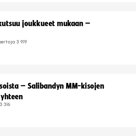
 kutsuu joukkueet mukaan –
kertoja:
3 919
kisoista – Salibandyn MM-kisojen
 yhteen
3 316