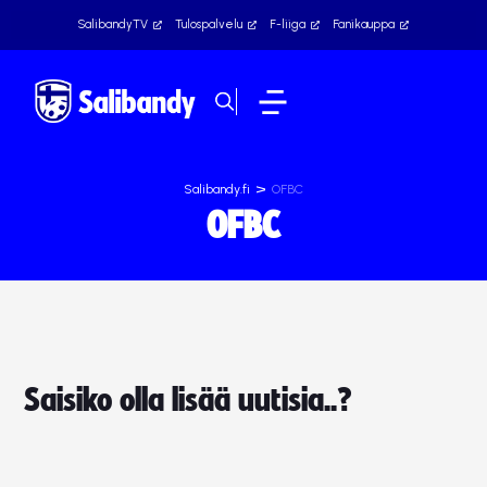
SalibandyTV
Tulospalvelu
F-liiga
Fanikauppa
>
Salibandy.fi
OFBC
OFBC
Saisiko olla lisää uutisia..?