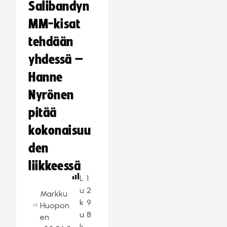
Salibandyn
MM-kisat
tehdään
yhdessä –
Hanne
Nyrönen
pitää
kokonaisuu
den
liikkeessä
L
1
u
2
Markku
k
9
Huopon
u
8
en
k