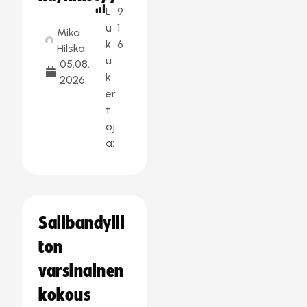
L
9
u
1
Mika
k
6
Hilska
u
05.08.
k
2026
er
t
oj
a:
Salibandylii
ton
varsinainen
kokous