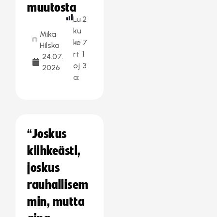
muutosta
Lu
2
ku
Mika
ke
7
Hilska
rt
1
24.07.
oj
3
2026
a:
“Joskus
kiihkeästi,
joskus
rauhallisem
min, mutta