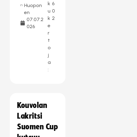
k
6
Huopon
u
0
en
k
2
07.07.2
e
026
r
t
o
j
a
:
Kouvolan
Lakritsi
Suomen Cup