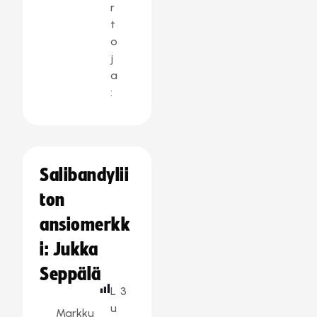
r
t
o
j
a
:
Salibandylii
ton
ansiomerkk
i: Jukka
Seppälä
L
3
u
Markku