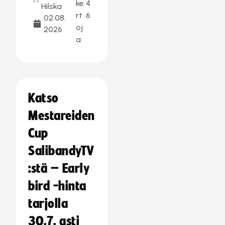
ke
4
Hilska
rt
6
02.08.
oj
2026
a:
Katso
Mestareiden
Cup
SalibandyTV
:stä – Early
bird -hinta
tarjolla
30.7. asti