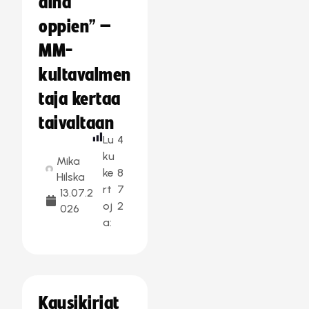
aina
oppien” –
MM-
kultavalmen
taja kertaa
taivaltaan
Lu
4
ku
Mika
ke
8
Hilska
rt
7
13.07.2
oj
2
026
a:
Kausikirjat