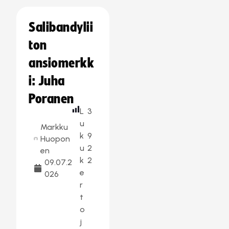
Salibandylii
ton
ansiomerkk
i: Juha
Poranen
L
3
u
Markku
k
9
Huopon
u
2
en
k
2
09.07.2
e
026
r
t
o
j