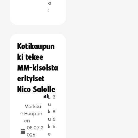
a
:
Kotikaupun
ki tekee
MM-kisoista
erityiset
Nico Salolle
L
3
u
Markku
k
8
Huopon
u
6
en
k
6
08.07.2
e
026