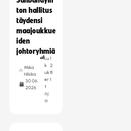
Salibandylii
ton hallitus
täydensi
maajoukkue
iden
johtoryhmiä
Lu
1
k
2
Mika
uk
8
Hilska
er
1
30.06.
t
2026
oj
a: