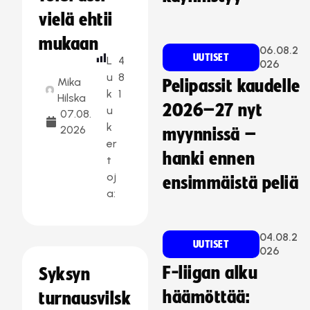
vielä ehtii
mukaan
06.08.2
UUTISET
L
4
026
u
8
Mika
Pelipassit kaudelle
k
1
Hilska
2026–27 nyt
u
07.08.
k
2026
myynnissä –
er
hanki ennen
t
oj
ensimmäistä peliä
a:
04.08.2
UUTISET
026
F-liigan alku
Syksyn
häämöttää:
turnausvilsk