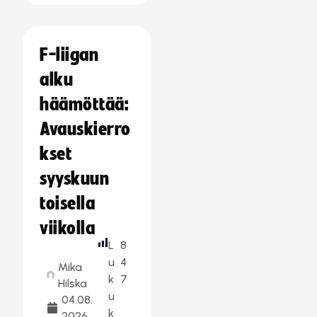
F-liigan
alku
häämöttää:
Avauskierro
kset
syyskuun
toisella
viikolla
L
8
u
4
Mika
k
7
Hilska
u
04.08.
k
2026