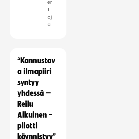
er
t
oj
a:
“Kannustav
a ilmapiiri
syntyy
yhdessä –
Reilu
Aikuinen -
pilotti
käynnistyy”