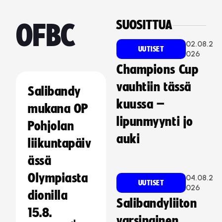
SUOSITTUA
OFBC
02.08.2
UUTISET
026
Champions Cup
vauhtiin tässä
Salibandy
kuussa –
mukana OP
lipunmyynti jo
Pohjolan
auki
liikuntapäiv
ässä
Olympiasta
04.08.2
UUTISET
026
dionilla
Salibandyliiton
15.8.
varsinainen