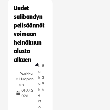
Uudet
salibandyn
pelisäännöt
voimaan
heinäkuun
alusta
alkaen
L
8
u
Markku
k
3
Huopon
u
9
en
k
6
01.07.2
e
026
rt
o