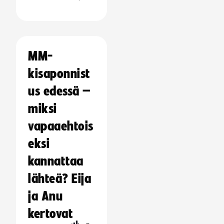
MM-
kisaponnist
us edessä –
miksi
vapaaehtois
eksi
kannattaa
lähteä? Eija
ja Anu
kertovat