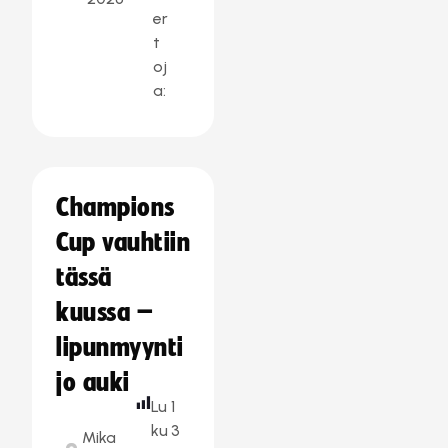
er
t
oj
a:
Champions
Cup vauhtiin
tässä
kuussa –
lipunmyynti
jo auki
Lu
1
ku
3
Mika