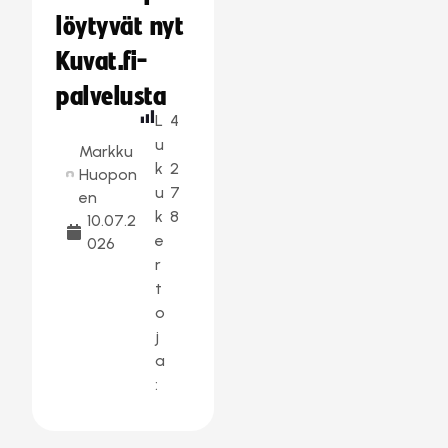
löytyvät nyt
Kuvat.fi-
palvelusta
L
4
u
Markku
k
2
Huopon
u
7
en
k
8
10.07.2
e
026
r
t
o
j
a
: