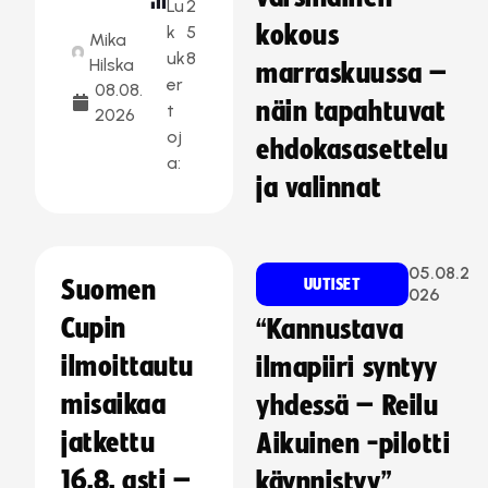
Lu
2
kokous
k
5
Mika
uk
8
Hilska
marraskuussa –
er
08.08.
näin tapahtuvat
t
2026
oj
ehdokasasettelu
a:
ja valinnat
05.08.2
Suomen
UUTISET
026
Cupin
“Kannustava
ilmoittautu
ilmapiiri syntyy
misaikaa
yhdessä – Reilu
jatkettu
Aikuinen -pilotti
16.8. asti –
käynnistyy”