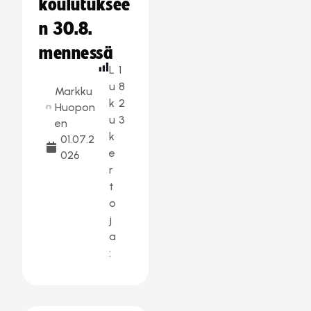
koulutuksee
n 30.8.
mennessä
L
1
u
8
Markku
k
2
Huopon
u
3
en
k
01.07.2
e
026
r
t
o
j
a
: