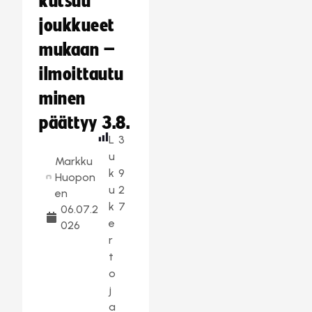
kutsuu
joukkueet
mukaan –
ilmoittautu
minen
päättyy 3.8.
L
3
u
Markku
k
9
Huopon
u
2
en
k
7
06.07.2
e
026
r
t
o
j
a