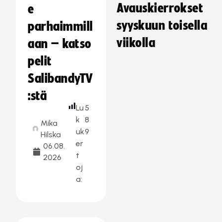
Avauskierrokset
e
syyskuun toisella
parhaimmill
viikolla
aan – katso
pelit
SalibandyTV
:stä
Lu
5
k
8
Mika
uk
9
Hilska
er
06.08.
t
2026
oj
a: