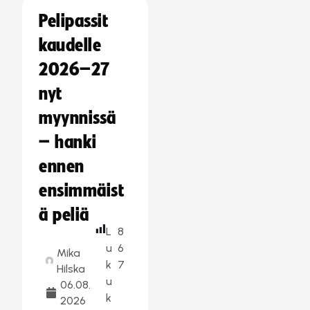
Pelipassit
kaudelle
2026–27
nyt
myynnissä
– hanki
ennen
ensimmäist
ä peliä
L
8
u
6
Mika
k
7
Hilska
u
06.08.
k
2026