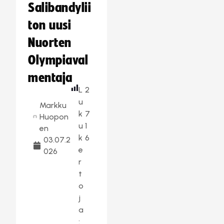
Salibandylii
ton uusi
Nuorten
Olympiaval
mentaja
L
2
u
Markku
k
7
Huopon
u
1
en
k
6
03.07.2
e
026
r
t
o
j
a
: