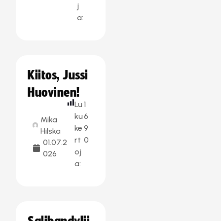
j
a:
Kiitos, Jussi
Huovinen!
Lu
1
ku
6
Mika
ke
9
Hilska
rt
0
01.07.2
oj
026
a: