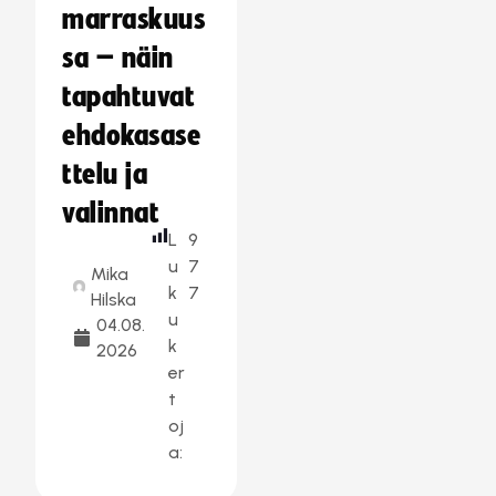
marraskuus
sa – näin
tapahtuvat
ehdokasase
ttelu ja
valinnat
L
9
u
7
Mika
k
7
Hilska
u
04.08.
k
2026
er
t
oj
a: