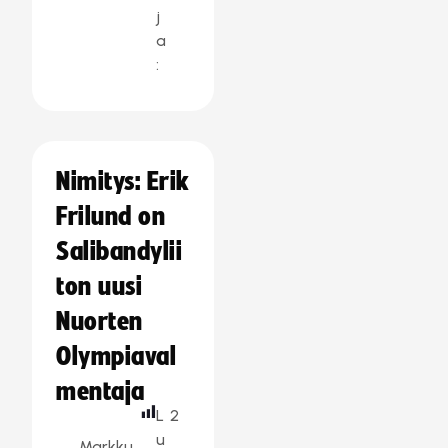
j
a
:
Nimitys: Erik
Frilund on
Salibandylii
ton uusi
Nuorten
Olympiaval
mentaja
L
2
u
Markku