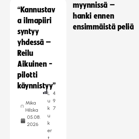
myynnissä –
“Kannustav
hanki ennen
a ilmapiiri
ensimmäistä peliä
syntyy
yhdessä –
Reilu
Aikuinen -
pilotti
käynnistyy”
L
4
u
9
Mika
k
7
Hilska
u
05.08.
k
2026
er
t