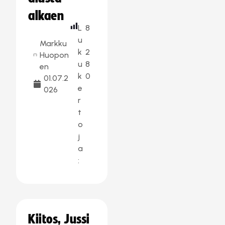
alkaen
L
8
u
Markku
k
2
Huopon
u
8
en
k
0
01.07.2
e
026
r
t
o
j
a
:
Kiitos, Jussi