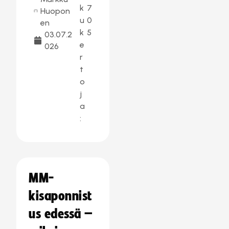
k
7
Huopon
u
0
en
k
5
03.07.2
e
026
r
t
o
j
a
:
MM-
kisaponnist
us edessä –