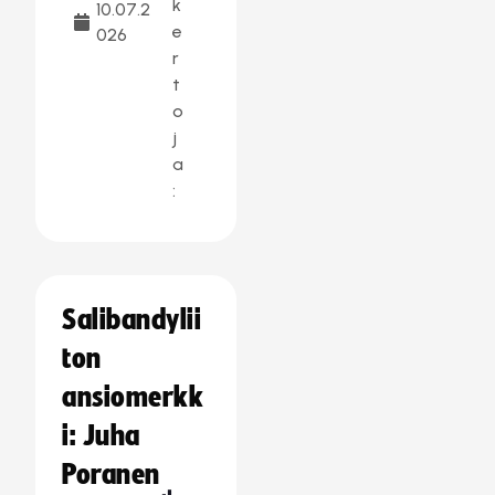
k
10.07.2
e
026
r
t
o
j
a
:
Salibandylii
ton
ansiomerkk
i: Juha
Poranen