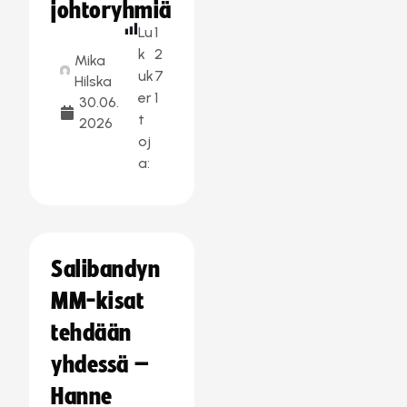
johtoryhmiä
Lu
1
k
2
Mika
uk
7
Hilska
er
1
30.06.
t
2026
oj
a:
Salibandyn
MM-kisat
tehdään
yhdessä –
Hanne