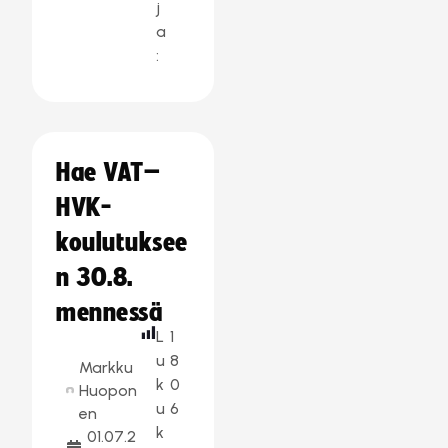
j
a
:
Hae VAT–
HVK-
koulutuksee
n 30.8.
mennessä
L
1
u
8
Markku
k
0
Huopon
u
6
en
k
01.07.2