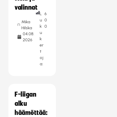
valinnat
L
6
u
0
Mika
k
0
Hilska
u
04.08.
k
2026
er
t
oj
a:
F-liigan
alku
häämöttää: