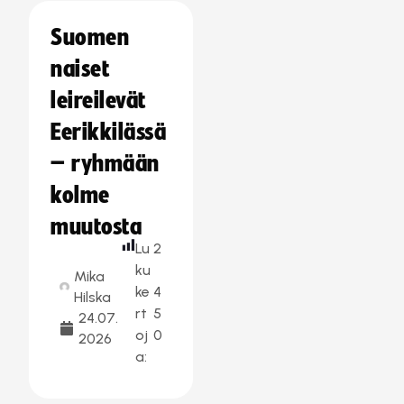
Suomen
naiset
leireilevät
Eerikkilässä
– ryhmään
kolme
muutosta
Lu
2
ku
Mika
ke
4
Hilska
rt
5
24.07.
oj
0
2026
a: