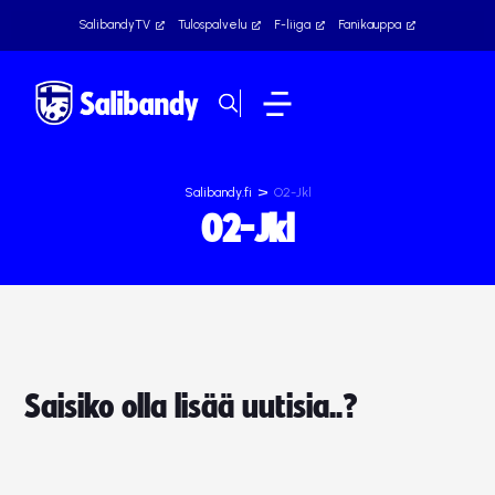
SalibandyTV
Tulospalvelu
F-liiga
Fanikauppa
>
Salibandy.fi
O2-Jkl
O2-Jkl
Saisiko olla lisää uutisia..?