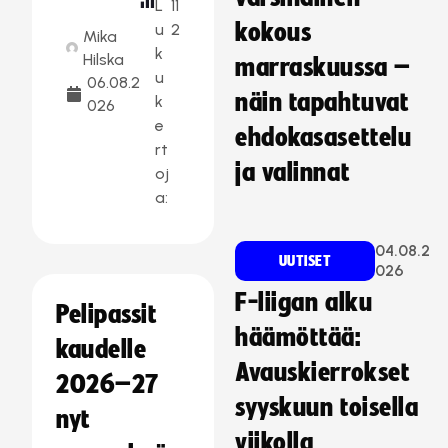
L
11
kokous
u
2
Mika
k
Hilska
marraskuussa –
u
06.08.2
näin tapahtuvat
k
026
e
ehdokasasettelu
rt
ja valinnat
oj
a:
04.08.2
UUTISET
026
F-liigan alku
Pelipassit
häämöttää:
kaudelle
Avauskierrokset
2026–27
syyskuun toisella
nyt
viikolla