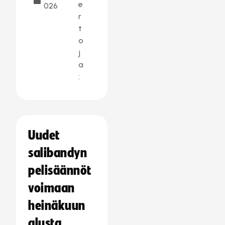
e
026
r
t
o
j
a
:
Uudet
salibandyn
pelisäännöt
voimaan
heinäkuun
alusta