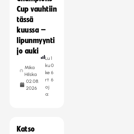
Cup vauhtiin
tässä
kuussa –
lipunmyynti
jo auki
Lu
1
ku
0
Mika
ke
6
Hilska
rt
6
02.08.
oj
2026
a:
Katso