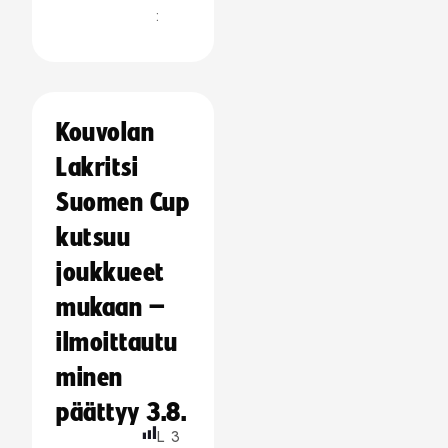
:
Kouvolan
Lakritsi
Suomen Cup
kutsuu
joukkueet
mukaan –
ilmoittautu
minen
päättyy 3.8.
L
3