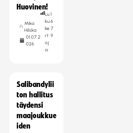
Huovinen!
Lu
1
ku
6
Mika
ke
7
Hilska
rt
9
01.07.2
oj
026
a:
Salibandylii
ton hallitus
täydensi
maajoukkue
iden