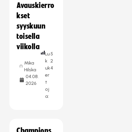
Avauskierro
kset
syyskuun
toisella
viikolla
Lu
5
k
2
Mika
uk
4
Hilska
er
04.08.
t
2026
oj
a:
Champions