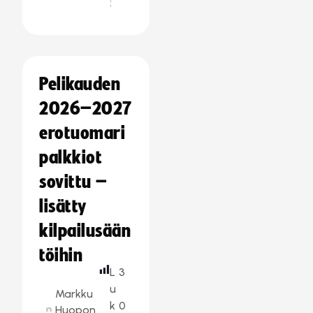
:
Pelikauden
2026–2027
erotuomari
palkkiot
sovittu –
lisätty
kilpailusään
töihin
L
3
u
Markku
k
0
Huopon