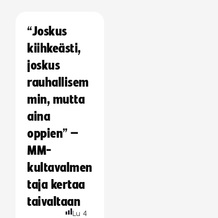
“Joskus
kiihkeästi,
joskus
rauhallisem
min, mutta
aina
oppien” –
MM-
kultavalmen
taja kertaa
taivaltaan
Lu
4