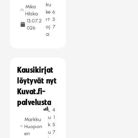
ku
Mika
ke
6
Hilska
rt
3
13.07.2
oj
7
026
a:
Kausikirjat
löytyvät nyt
Kuvat.fi-
palvelusta
L
4
u
1
Markku
k
5
Huopon
u
7
en