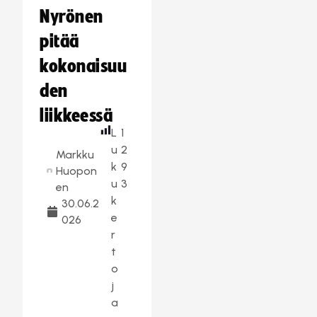
Nyrönen
pitää
kokonaisuu
den
liikkeessä
L
1
u
2
Markku
k
9
Huopon
u
3
en
k
30.06.2
e
026
r
t
o
j
a