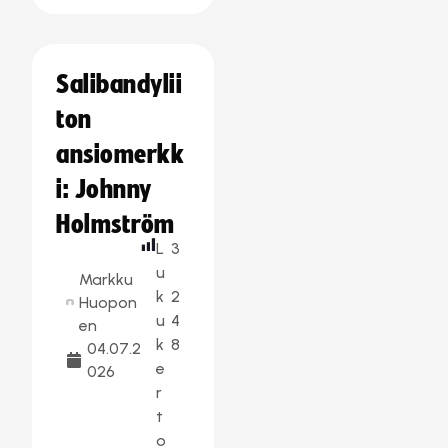
Salibandylii
ton
ansiomerkk
i: Johnny
Holmström
L
3
u
Markku
k
2
Huopon
u
4
en
k
8
04.07.2
e
026
r
t
o