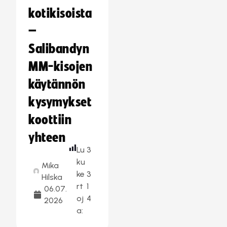
kotikisoista
–
Salibandyn
MM-kisojen
käytännön
kysymykset
koottiin
yhteen
Lu
3
ku
Mika
ke
3
Hilska
rt
1
06.07.
oj
4
2026
a: