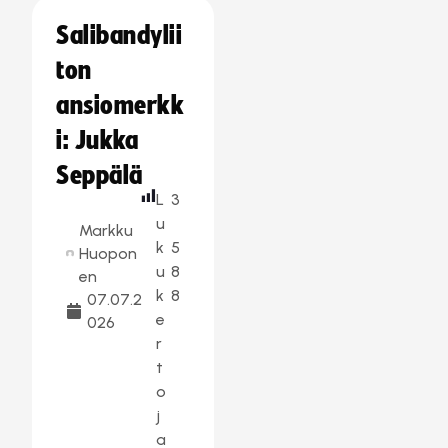
Salibandylii
ton
ansiomerkk
i: Jukka
Seppälä
L
3
u
Markku
k
5
Huopon
u
8
en
k
8
07.07.2
e
026
r
t
o
j
a