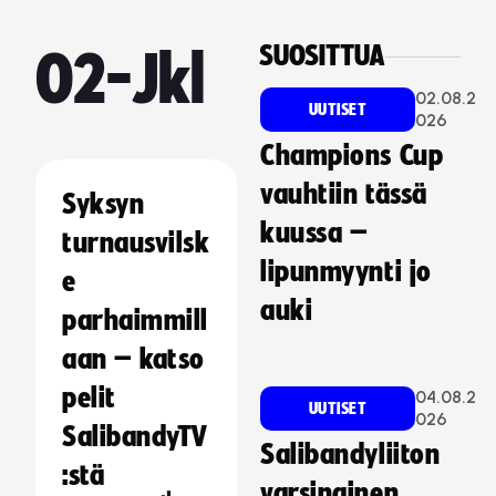
SUOSITTUA
O2-Jkl
02.08.2
UUTISET
026
Champions Cup
vauhtiin tässä
Syksyn
kuussa –
turnausvilsk
lipunmyynti jo
e
auki
parhaimmill
aan – katso
pelit
04.08.2
UUTISET
026
SalibandyTV
Salibandyliiton
:stä
varsinainen