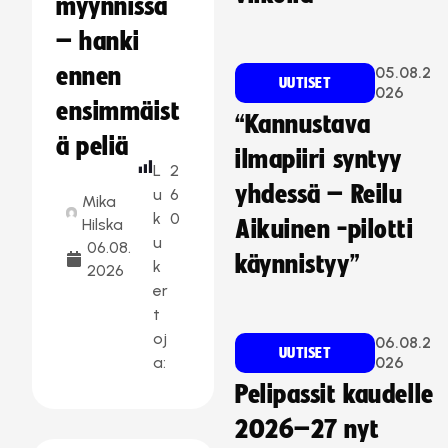
myynnissä
– hanki
ennen
05.08.2
UUTISET
026
ensimmäist
“Kannustava
ä peliä
ilmapiiri syntyy
L
2
yhdessä – Reilu
u
6
Mika
k
0
Hilska
Aikuinen -pilotti
u
06.08.
käynnistyy”
k
2026
er
t
oj
06.08.2
UUTISET
a:
026
Pelipassit kaudelle
2026–27 nyt