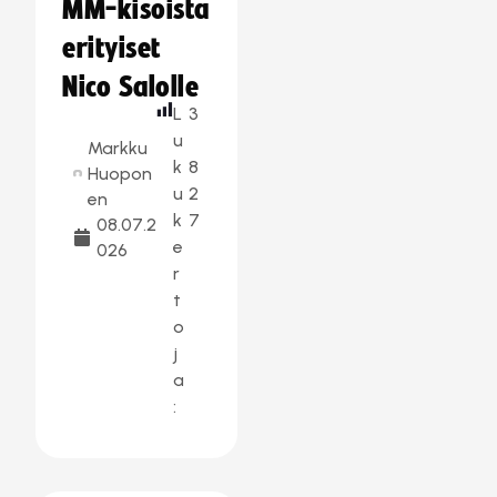
MM-kisoista
erityiset
Nico Salolle
L
3
u
Markku
k
8
Huopon
u
2
en
k
7
08.07.2
e
026
r
t
o
j
a
: