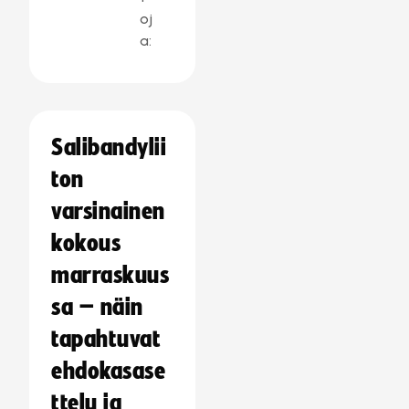
oj
a:
Salibandylii
ton
varsinainen
kokous
marraskuus
sa – näin
tapahtuvat
ehdokasase
ttelu ja