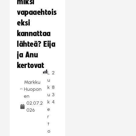
miksi
vapaaehtois
eksi
kannattaa
lähteä? Eija
ja Anu
kertovat
L
2
u
Markku
k
8
Huopon
u
3
en
k
4
02.07.2
e
026
r
t
o