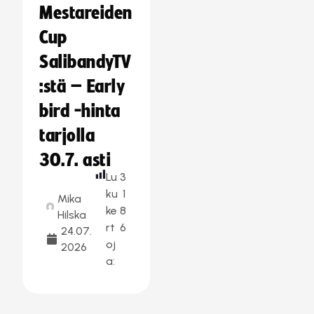
Mestareiden
Cup
SalibandyTV
:stä – Early
bird -hinta
tarjolla
30.7. asti
Lu
3
ku
1
Mika
ke
8
Hilska
rt
6
24.07.
oj
2026
a: