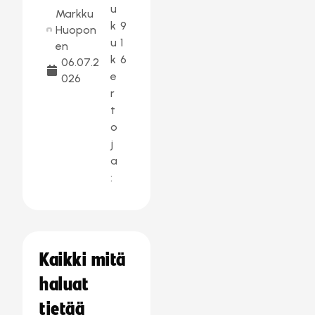
u
Markku
k
9
Huopon
u
1
en
k
6
06.07.2
e
026
r
t
o
j
a
:
Kaikki mitä
haluat
tietää