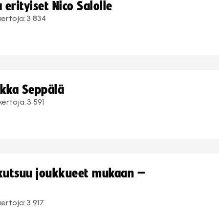
erityiset Nico Salolle
kertoja:
3 834
ukka Seppälä
kertoja:
3 591
 kutsuu joukkueet mukaan –
kertoja:
3 917