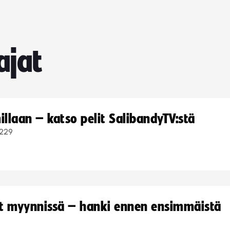
ajat
llaan – katso pelit SalibandyTV:stä
229
yt myynnissä – hanki ennen ensimmäistä