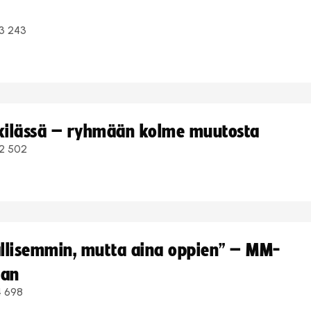
3 243
kkilässä – ryhmään kolme muutosta
2 502
hallisemmin, mutta aina oppien” – MM-
aan
4 698