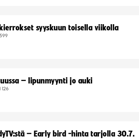
ierrokset syyskuun toisella viikolla
599
uussa – lipunmyynti jo auki
1 126
TV:stä – Early bird -hinta tarjolla 30.7.