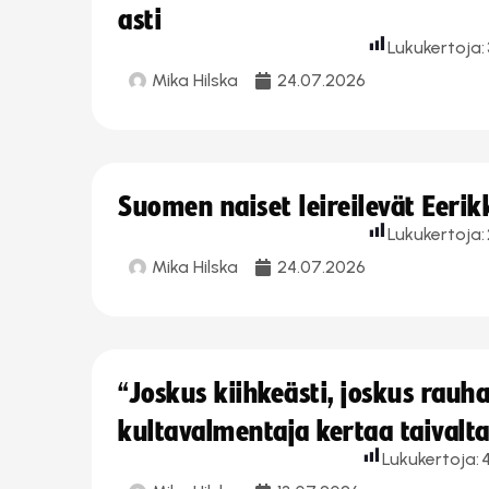
asti
Lukukertoja:
Mika Hilska
24.07.2026
Suomen naiset leireilevät Eeri
Lukukertoja:
Mika Hilska
24.07.2026
“Joskus kiihkeästi, joskus rau
kultavalmentaja kertaa taivalt
Lukukertoja: