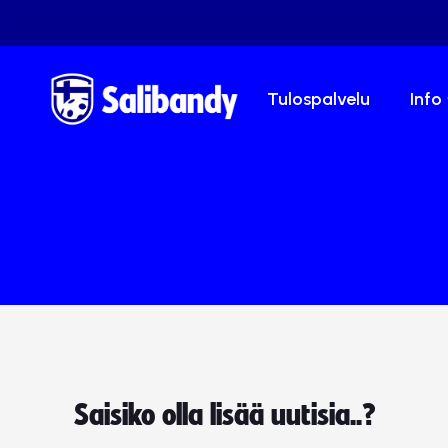
Tulospalvelu
Info
Saisiko olla lisää uutisia..?