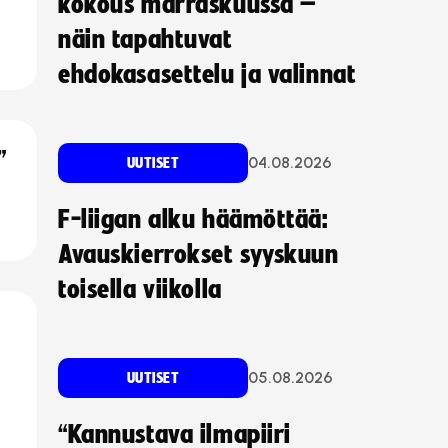
kokous marraskuussa –
näin tapahtuvat
ehdokasasettelu ja valinnat
”
04.08.2026
UUTISET
F-liigan alku häämöttää:
Avauskierrokset syyskuun
toisella viikolla
05.08.2026
UUTISET
“Kannustava ilmapiiri