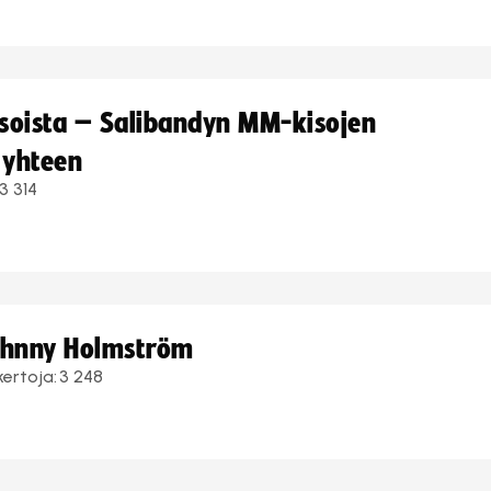
kisoista – Salibandyn MM-kisojen
 yhteen
3 314
Johnny Holmström
kertoja:
3 248