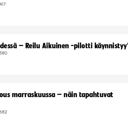
417
dessä – Reilu Aikuinen -pilotti käynnistyy
580
kous marraskuussa – näin tapahtuvat
682