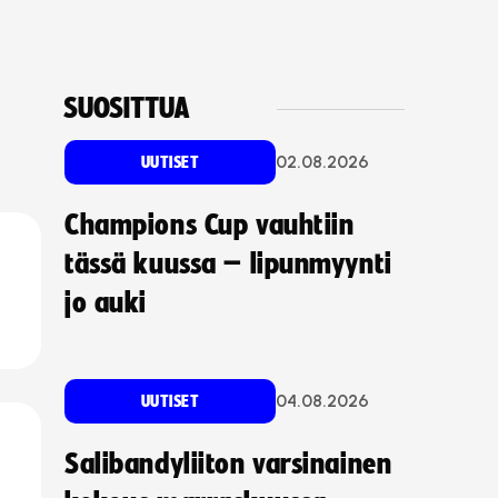
SUOSITTUA
02.08.2026
UUTISET
Champions Cup vauhtiin
tässä kuussa – lipunmyynti
jo auki
04.08.2026
UUTISET
Salibandyliiton varsinainen