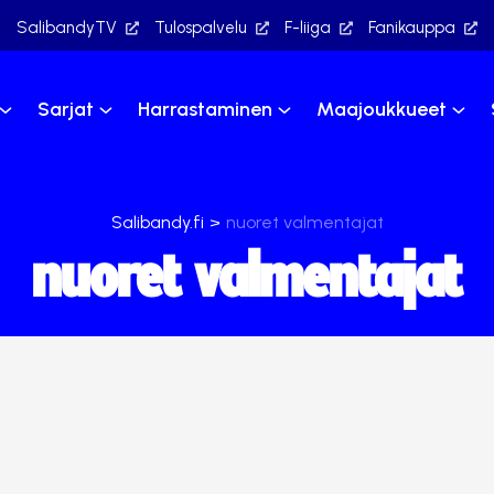
SalibandyTV
Tulospalvelu
F-liiga
Fanikauppa
Sarjat
Harrastaminen
Maajoukkueet
Salibandy.fi
>
nuoret valmentajat
nuoret valmentajat