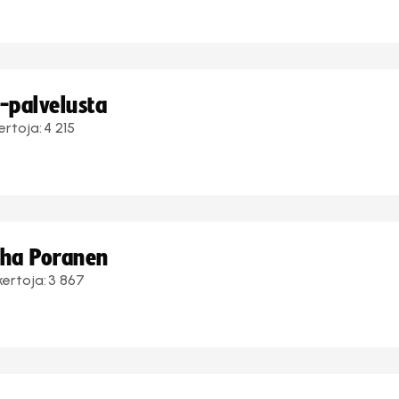
i-palvelusta
ertoja:
4 215
uha Poranen
kertoja:
3 867