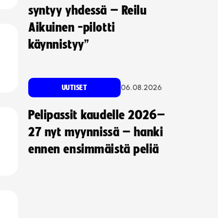
syntyy yhdessä – Reilu
Aikuinen -pilotti
käynnistyy”
06.08.2026
UUTISET
Pelipassit kaudelle 2026–
27 nyt myynnissä – hanki
ennen ensimmäistä peliä