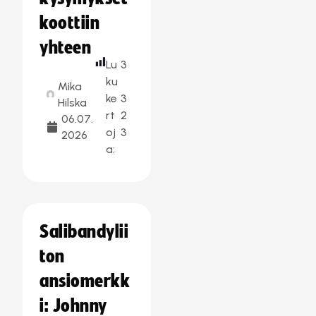
koottiin
yhteen
Lu
3
ku
Mika
ke
3
Hilska
rt
2
06.07.
oj
3
2026
a:
Salibandylii
ton
ansiomerkk
i: Johnny