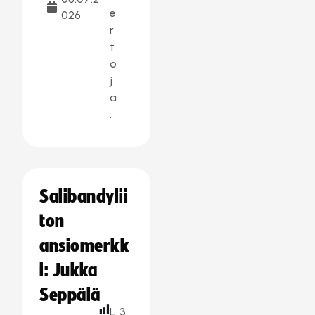
e
026
r
t
o
j
a
:
Salibandylii
ton
ansiomerkk
i: Jukka
Seppälä
L
3