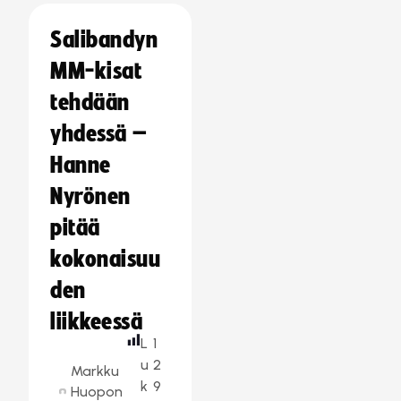
Salibandyn
MM-kisat
tehdään
yhdessä –
Hanne
Nyrönen
pitää
kokonaisuu
den
liikkeessä
L
1
u
2
Markku
k
9
Huopon