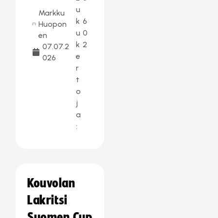
u
Markku
k
6
Huopon
u
0
en
k
2
07.07.2
e
026
r
t
o
j
a
:
Kouvolan
Lakritsi
Suomen Cup