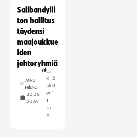
Salibandylii
ton hallitus
täydensi
maajoukkue
iden
johtoryhmiä
Lu
1
k
2
Mika
uk
8
Hilska
er
1
30.06.
t
2026
oj
a: