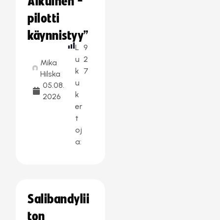
Aikuinen -
pilotti
käynnistyy”
L
9
u
2
Mika
k
7
Hilska
u
05.08.
k
2026
er
t
oj
a:
Salibandylii
ton