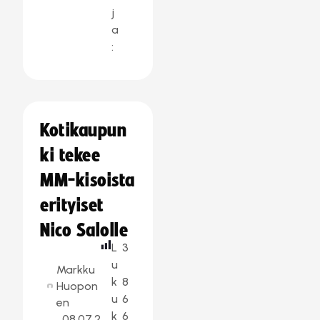
j
a
:
Kotikaupun
ki tekee
MM-kisoista
erityiset
Nico Salolle
L
3
u
Markku
k
8
Huopon
u
6
en
k
6
08.07.2