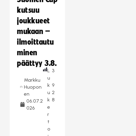
kutsuu
joukkueet
mukaan –
ilmoittautu
minen
päättyy 3.8.
L
3
u
Markku
k
9
Huopon
u
2
en
k
8
06.07.2
e
026
r
t
o