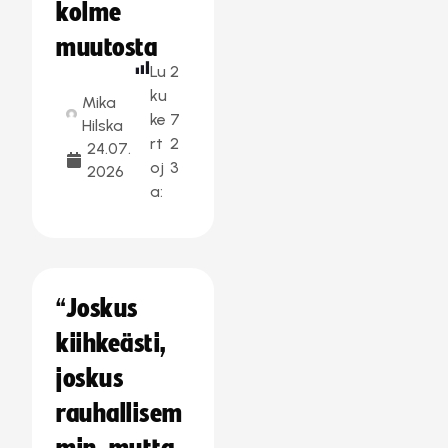
kolme
muutosta
Lu
2
ku
Mika
ke
7
Hilska
rt
2
24.07.
oj
3
2026
a:
“Joskus
kiihkeästi,
joskus
rauhallisem