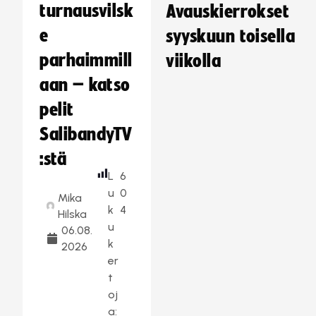
turnausvilsk
Avauskierrokset
e
syyskuun toisella
parhaimmill
viikolla
aan – katso
pelit
SalibandyTV
:stä
L
6
u
0
Mika
k
4
Hilska
u
06.08.
k
2026
er
t
oj
a: