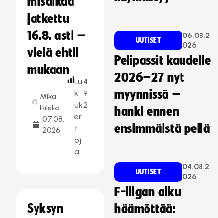
misaikaa
jatkettu
16.8. asti –
06.08.2
UUTISET
026
vielä ehtii
Pelipassit kaudelle
mukaan
2026–27 nyt
Lu
4
myynnissä –
k
9
Mika
uk
2
Hilska
hanki ennen
er
07.08.
ensimmäistä peliä
t
2026
oj
a:
04.08.2
UUTISET
026
F-liigan alku
Syksyn
häämöttää: