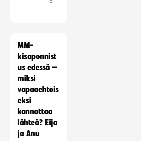
a
:
MM-
kisaponnist
us edessä –
miksi
vapaaehtois
eksi
kannattaa
lähteä? Eija
ja Anu