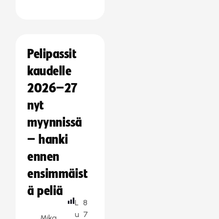
Pelipassit
kaudelle
2026–27
nyt
myynnissä
– hanki
ennen
ensimmäist
ä peliä
L
8
u
7
Mika