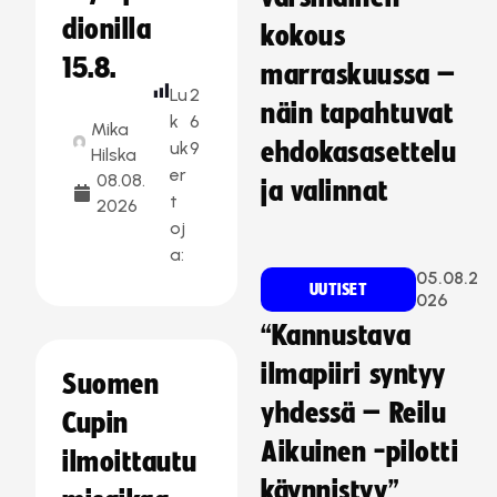
dionilla
kokous
15.8.
marraskuussa –
Lu
2
näin tapahtuvat
k
6
Mika
uk
9
ehdokasasettelu
Hilska
er
08.08.
ja valinnat
t
2026
oj
a:
05.08.2
UUTISET
026
“Kannustava
ilmapiiri syntyy
Suomen
yhdessä – Reilu
Cupin
Aikuinen -pilotti
ilmoittautu
käynnistyy”