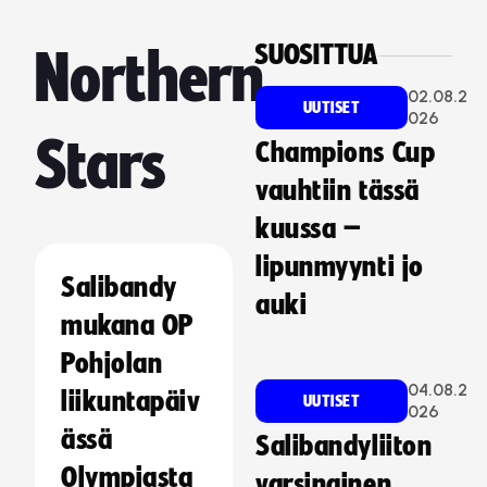
SUOSITTUA
Northern
02.08.2
UUTISET
026
Stars
Champions Cup
vauhtiin tässä
kuussa –
lipunmyynti jo
Salibandy
auki
mukana OP
Pohjolan
04.08.2
liikuntapäiv
UUTISET
026
ässä
Salibandyliiton
Olympiasta
varsinainen