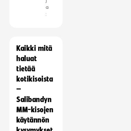
j
a
:
Kaikki mitä
haluat
tietää
kotikisoista
–
Salibandyn
MM-kisojen
käytännön
kysymykset