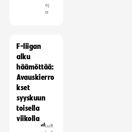
oj
a:
F-liigan
alku
häämöttää:
Avauskierro
kset
syyskuun
toisella
viikolla
Lu
8