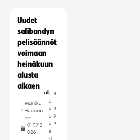
Uudet
salibandyn
pelisäännöt
voimaan
heinäkuun
alusta
alkaen
L
8
u
Markku
k
3
Huopon
u
9
en
k
9
01.07.2
e
026
rt