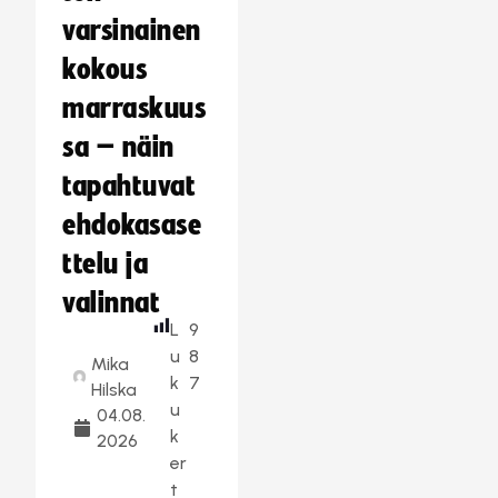
varsinainen
kokous
marraskuus
sa – näin
tapahtuvat
ehdokasase
ttelu ja
valinnat
L
9
u
8
Mika
k
7
Hilska
u
04.08.
k
2026
er
t