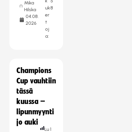
k
5
Mika
uk
8
Hilska
er
04.08.
t
2026
oj
a:
Champions
Cup vauhtiin
tässä
kuussa –
lipunmyynti
jo auki
Lu
1