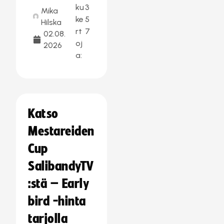
ku
3
Mika
ke
5
Hilska
rt
7
02.08.
oj
2026
a:
Katso
Mestareiden
Cup
SalibandyTV
:stä – Early
bird -hinta
tarjolla