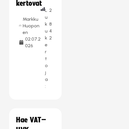
kertovat
L
2
u
Markku
k
8
Huopon
u
4
en
k
2
02.07.2
e
026
r
t
o
j
a
:
Hae VAT–