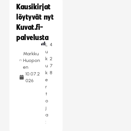
Kausikirjat
löytyvät nyt
Kuvat.fi-
palvelusta
L
4
u
Markku
k
2
Huopon
u
7
en
k
8
10.07.2
e
026
r
t
o
j
a
: