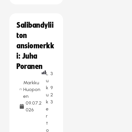
Salibandylii
ton
ansiomerkk
i: Juha
Poranen
L
3
u
Markku
k
9
Huopon
u
2
en
k
3
09.07.2
e
026
r
t
o