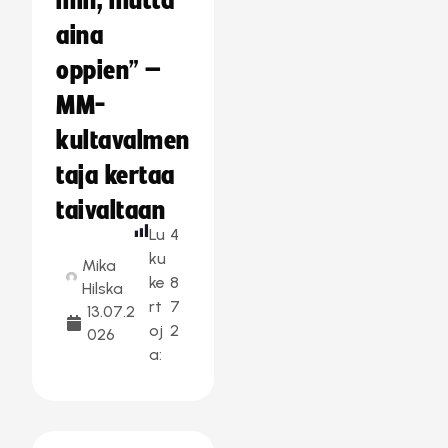
min, mutta
aina
oppien” –
MM-
kultavalmen
taja kertaa
taivaltaan
Lu
4
ku
Mika
ke
8
Hilska
rt
7
13.07.2
oj
2
026
a: