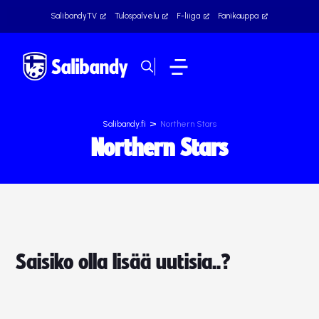
SalibandyTV
Tulospalvelu
F-liiga
Fanikauppa
>
Salibandy.fi
Northern Stars
Northern Stars
Saisiko olla lisää uutisia..?