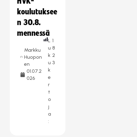
HVK-
koulutuksee
n 30.8.
mennessä
L
1
u
8
Markku
k
2
Huopon
u
3
en
k
01.07.2
e
026
r
t
o
j
a
: