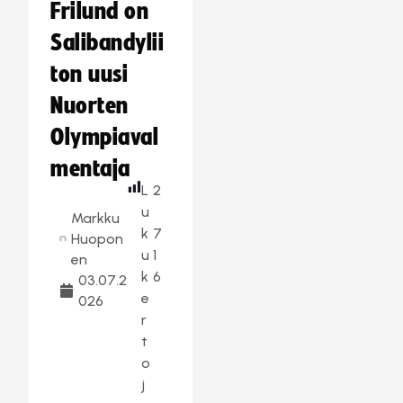
Frilund on
Salibandylii
ton uusi
Nuorten
Olympiaval
mentaja
L
2
u
Markku
k
7
Huopon
u
1
en
k
6
03.07.2
e
026
r
t
o
j