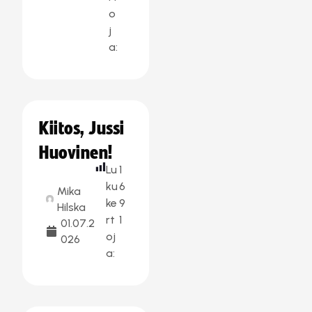
o
j
a:
Kiitos, Jussi
Huovinen!
Lu
1
ku
6
Mika
ke
9
Hilska
rt
1
01.07.2
oj
026
a: