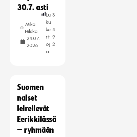
30.7. asti
Lu
3
ku
Mika
ke
4
Hilska
rt
9
24.07.
oj
2
2026
a:
Suomen
naiset
leireilevät
Eerikkilässä
– ryhmään