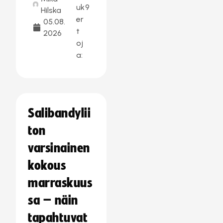
uk
9
Hilska
er
05.08.
t
2026
oj
a:
Salibandylii
ton
varsinainen
kokous
marraskuus
sa – näin
tapahtuvat