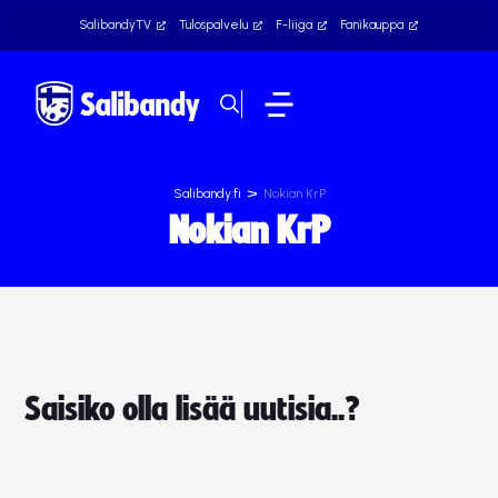
SalibandyTV
Tulospalvelu
F-liiga
Fanikauppa
>
Salibandy.fi
Nokian KrP
Nokian KrP
Saisiko olla lisää uutisia..?