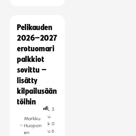
Pelikauden
2026–2027
erotuomari
palkkiot
sovittu –
lisätty
kilpailusään
töihin
L
3
u
Markku
k
0
Huopon
u
6
en