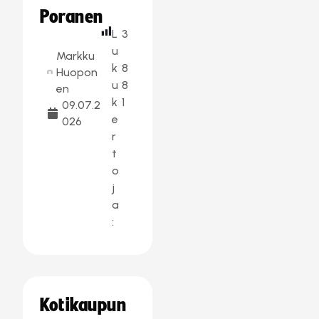
Poranen
L
3
u
Markku
k
8
Huopon
u
8
en
k
1
09.07.2
e
026
r
t
o
j
a
:
Kotikaupun