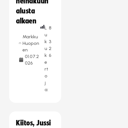
heinäkuun
alusta
alkaen
L
8
u
Markku
k
3
Huopon
u
2
en
k
6
01.07.2
e
026
rt
o
j
a:
Kiitos, Jussi