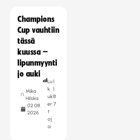
Champions
Cup vauhtiin
tässä
kuussa –
lipunmyynti
jo auki
Lu
1
k
1
Mika
uk
8
Hilska
er
7
02.08.
t
2026
oj
a: