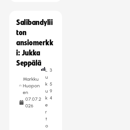
Salibandylii
ton
ansiomerkk
i: Jukka
Seppälä
L
3
u
Markku
k
5
Huopon
u
9
en
k
4
07.07.2
e
026
r
t
o