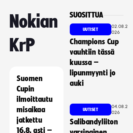
SUOSITTUA
Nokian
02.08.2
UUTISET
026
KrP
Champions Cup
vauhtiin tässä
kuussa –
lipunmyynti jo
Suomen
auki
Cupin
ilmoittautu
04.08.2
misaikaa
UUTISET
026
jatkettu
Salibandyliiton
16.8. asti –
varsinainen