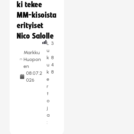
ki tekee
MM-kisoista
erityiset
Nico Salolle
L
3
u
Markku
k
8
Huopon
u
4
en
k
8
08.07.2
e
026
r
t
o
j
a
: