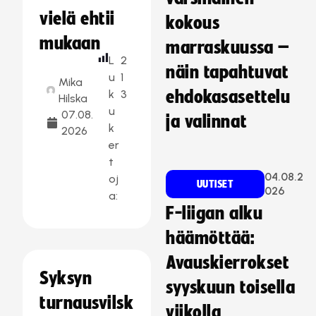
vielä ehtii
kokous
mukaan
marraskuussa –
L
2
näin tapahtuvat
u
1
Mika
k
3
ehdokasasettelu
Hilska
u
07.08.
ja valinnat
k
2026
er
t
04.08.2
oj
UUTISET
026
a:
F-liigan alku
häämöttää:
Avauskierrokset
Syksyn
syyskuun toisella
turnausvilsk
viikolla