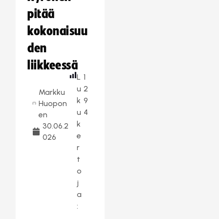
pitää
kokonaisuu
den
liikkeessä
L
1
u
2
Markku
k
9
Huopon
u
4
en
k
30.06.2
e
026
r
t
o
j
a
: