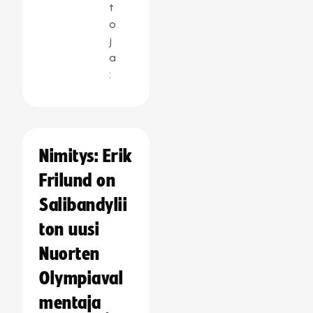
t
o
j
a
:
Nimitys: Erik
Frilund on
Salibandylii
ton uusi
Nuorten
Olympiaval
mentaja