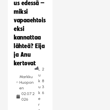
us edessä –
miksi
vapaaehtois
eksi
kannattaa
lähteä? Eija
ja Anu
kertovat
L
2
u
Markku
k
8
Huopon
u
3
en
k
6
02.07.2
e
026
r