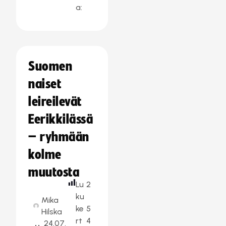
a:
Suomen
naiset
leireilevät
Eerikkilässä
– ryhmään
kolme
muutosta
Lu
2
ku
Mika
ke
5
Hilska
rt
4
24.07.