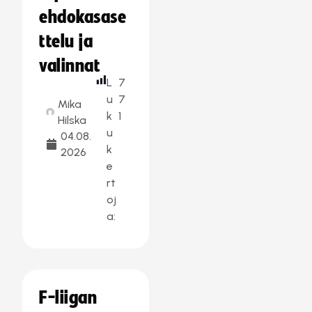
ehdokasase
ttelu ja
valinnat
L
7
u
7
Mika
k
1
Hilska
u
04.08.
k
2026
e
rt
oj
a:
F-liigan