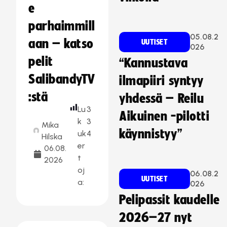
e
parhaimmill
05.08.2
aan – katso
UUTISET
026
pelit
“Kannustava
SalibandyTV
ilmapiiri syntyy
:stä
yhdessä – Reilu
Lu
3
Aikuinen -pilotti
k
3
Mika
käynnistyy”
uk
4
Hilska
er
06.08.
t
2026
oj
06.08.2
UUTISET
a:
026
Pelipassit kaudelle
2026–27 nyt