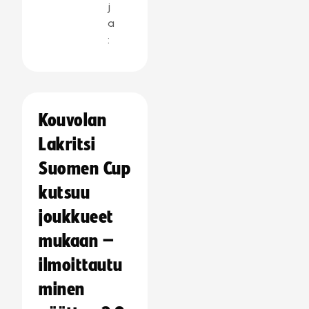
j
a
:
Kouvolan
Lakritsi
Suomen Cup
kutsuu
joukkueet
mukaan –
ilmoittautu
minen