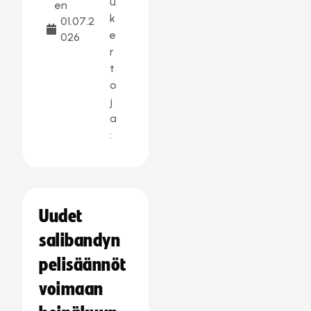
u
en
k
01.07.2
e
026
r
t
o
j
a
:
Uudet
salibandyn
pelisäännöt
voimaan