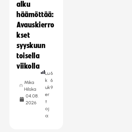
alku
häämöttää:
Avauskierro
kset
syyskuun
toisella
viikolla
Lu
6
k
6
Mika
uk
9
Hilska
er
04.08.
t
2026
oj
a: