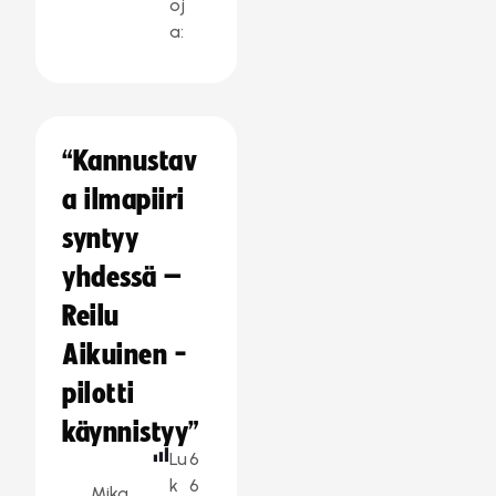
oj
a:
“Kannustav
a ilmapiiri
syntyy
yhdessä –
Reilu
Aikuinen -
pilotti
käynnistyy”
Lu
6
k
6
Mika