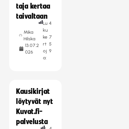
taja kertaa
taivaltaan
Lu
4
ku
Mika
ke
7
Hilska
rt
5
13.07.2
oj
9
026
a:
Kausikirjat
löytyvät nyt
Kuvat.fi-
palvelusta
L
4