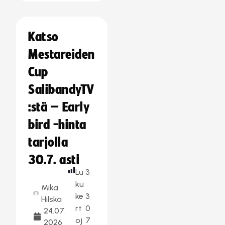
Katso
Mestareiden
Cup
SalibandyTV
:stä – Early
bird -hinta
tarjolla
30.7. asti
Lu
3
ku
Mika
ke
3
Hilska
rt
0
24.07.
oj
7
2026