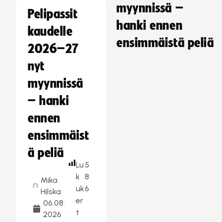
myynnissä –
Pelipassit
hanki ennen
kaudelle
ensimmäistä peliä
2026–27
nyt
myynnissä
– hanki
ennen
ensimmäist
ä peliä
Lu
5
k
8
Mika
uk
6
Hilska
er
06.08.
t
2026