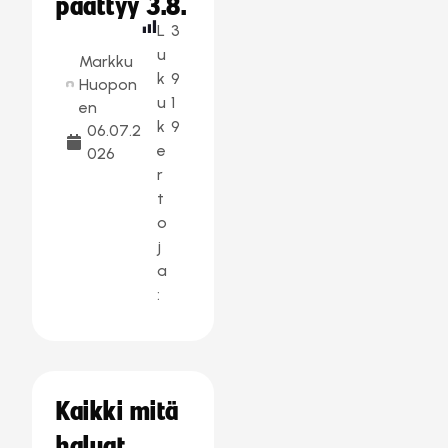
päättyy 3.8.
L
3
u
Markku
k
9
Huopon
u
1
en
k
9
06.07.2
e
026
r
t
o
j
a
:
Kaikki mitä
haluat