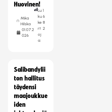
Huovinen!
Lu
1
ku
6
Mika
ke
8
Hilska
rt
2
01.07.2
oj
026
a:
Salibandylii
ton hallitus
täydensi
maajoukkue
iden