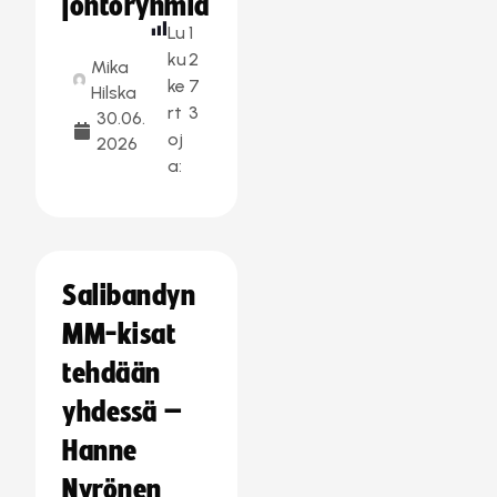
johtoryhmiä
Lu
1
ku
2
Mika
ke
7
Hilska
rt
3
30.06.
oj
2026
a:
Salibandyn
MM-kisat
tehdään
yhdessä –
Hanne
Nyrönen