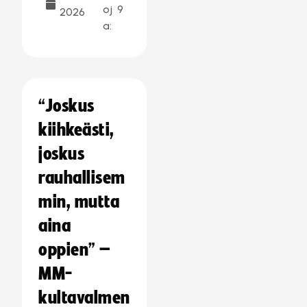
oj
9
2026
a:
“Joskus
kiihkeästi,
joskus
rauhallisem
min, mutta
aina
oppien” –
MM-
kultavalmen