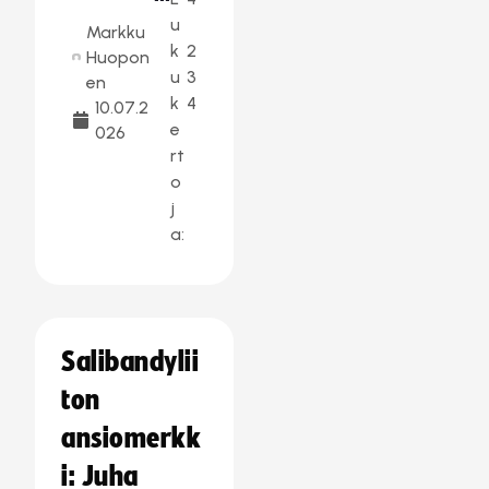
u
Markku
k
2
Huopon
u
3
en
k
4
10.07.2
e
026
rt
o
j
a:
Salibandylii
ton
ansiomerkk
i: Juha