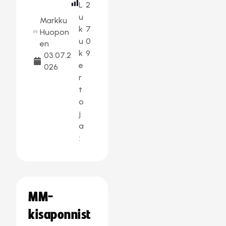
L
2
u
Markku
k
7
Huopon
u
0
en
k
9
03.07.2
e
026
r
t
o
j
a
:
MM-
kisaponnist