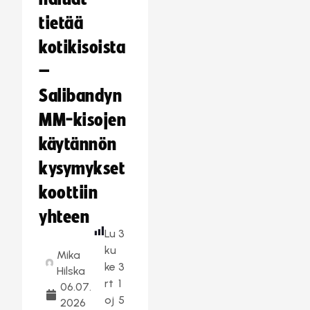
tietää
kotikisoista
–
Salibandyn
MM-kisojen
käytännön
kysymykset
koottiin
yhteen
Lu
3
ku
Mika
ke
3
Hilska
rt
1
06.07.
oj
5
2026