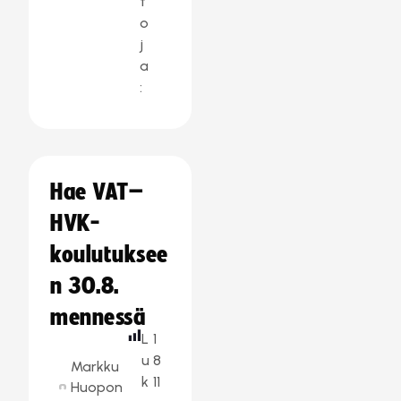
t
o
j
a
:
Hae VAT–
HVK-
koulutuksee
n 30.8.
mennessä
L
1
u
8
Markku
k
11
Huopon