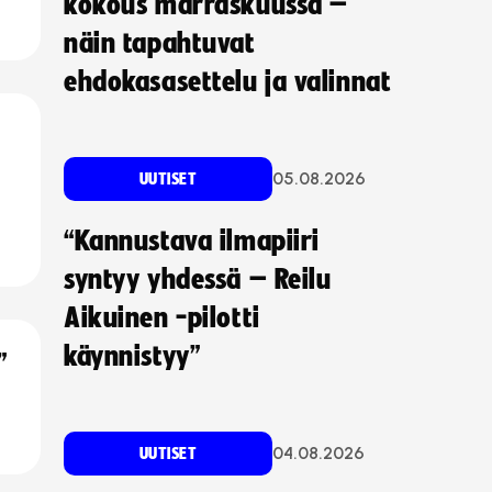
kokous marraskuussa –
näin tapahtuvat
ehdokasasettelu ja valinnat
05.08.2026
UUTISET
“Kannustava ilmapiiri
syntyy yhdessä – Reilu
Aikuinen -pilotti
käynnistyy”
”
04.08.2026
UUTISET