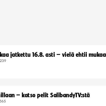
a jatkettu 16.8. asti – vielä ehtii muka
239
llaan – katso pelit SalibandyTV:stä
365