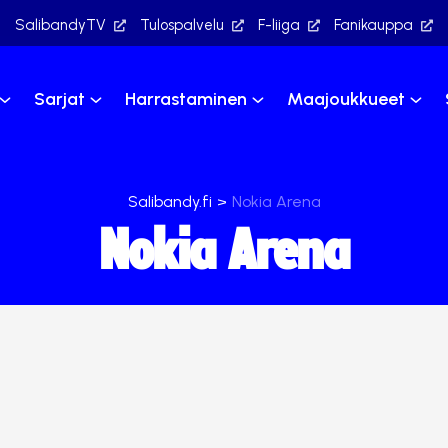
SalibandyTV
Tulospalvelu
F-liiga
Fanikauppa
Sarjat
Harrastaminen
Maajoukkueet
Salibandy.fi
>
Nokia Arena
Nokia Arena