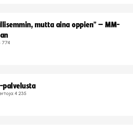
hallisemmin, mutta aina oppien” – MM-
aan
4 774
i-palvelusta
ertoja:
4 235