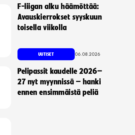
F-liigan alku häämöttää:
Avauskierrokset syyskuun
toisella viikolla
06.08.2026
UUTISET
Pelipassit kaudelle 2026–
27 nyt myynnissä – hanki
ennen ensimmäistä peliä