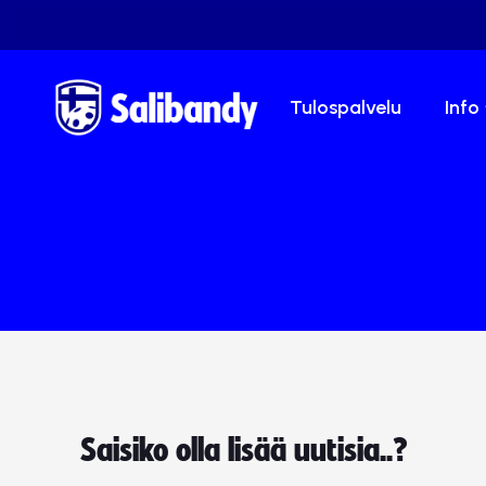
Tulospalvelu
Info
Saisiko olla lisää uutisia..?