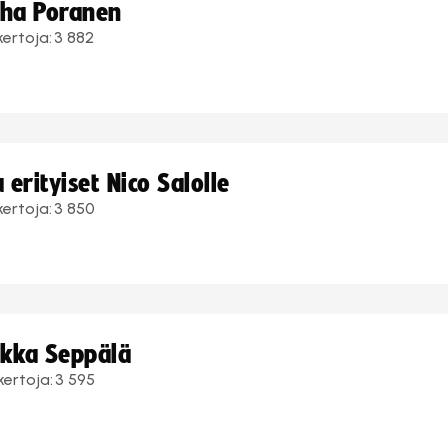
uha Poranen
kertoja:
3 882
erityiset Nico Salolle
kertoja:
3 850
ukka Seppälä
kertoja:
3 595