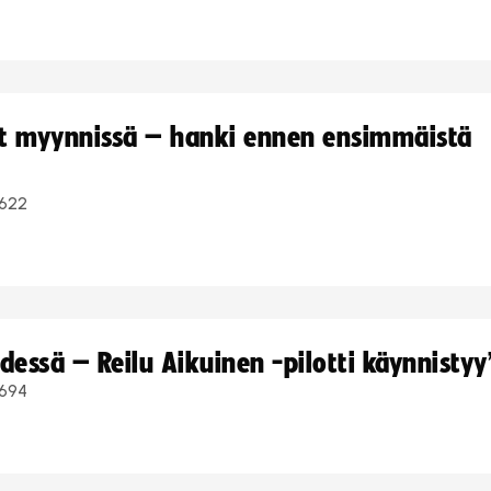
yt myynnissä – hanki ennen ensimmäistä
622
dessä – Reilu Aikuinen -pilotti käynnistyy
694