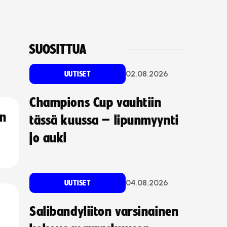
SUOSITTUA
02.08.2026
UUTISET
Champions Cup vauhtiin
an
tässä kuussa – lipunmyynti
jo auki
04.08.2026
UUTISET
Salibandyliiton varsinainen