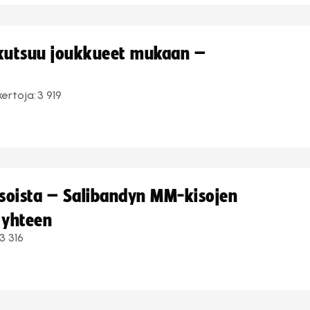
 kutsuu joukkueet mukaan –
kertoja:
3 919
kisoista – Salibandyn MM-kisojen
 yhteen
3 316