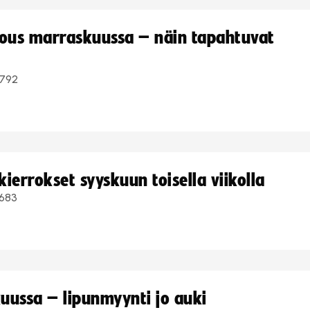
kous marraskuussa – näin tapahtuvat
792
ierrokset syyskuun toisella viikolla
683
uussa – lipunmyynti jo auki