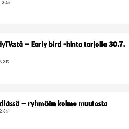
1 205
TV:stä – Early bird -hinta tarjolla 30.7.
3 319
kkilässä – ryhmään kolme muutosta
2 561