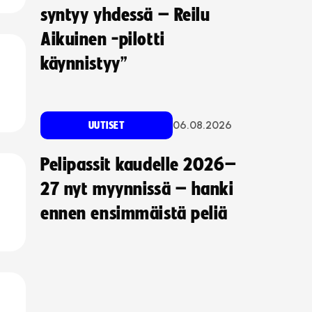
syntyy yhdessä – Reilu
Aikuinen -pilotti
käynnistyy”
06.08.2026
UUTISET
Pelipassit kaudelle 2026–
27 nyt myynnissä – hanki
ennen ensimmäistä peliä