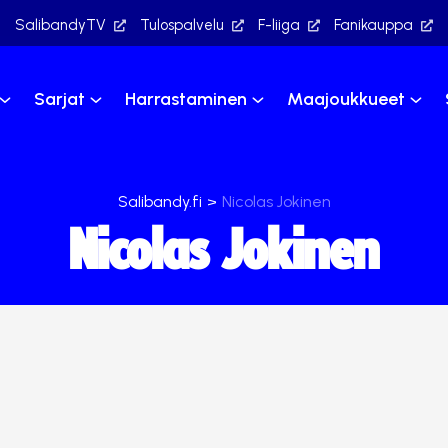
SalibandyTV
Tulospalvelu
F-liiga
Fanikauppa
Sarjat
Harrastaminen
Maajoukkueet
Salibandy.fi
>
Nicolas Jokinen
Nicolas Jokinen