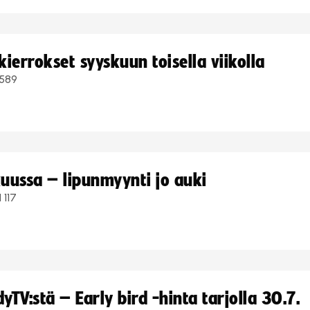
ierrokset syyskuun toisella viikolla
589
uussa – lipunmyynti jo auki
1 117
TV:stä – Early bird -hinta tarjolla 30.7.