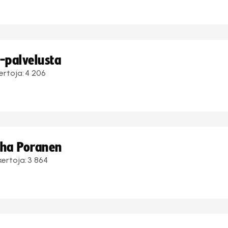
i-palvelusta
ertoja:
4 206
uha Poranen
kertoja:
3 864