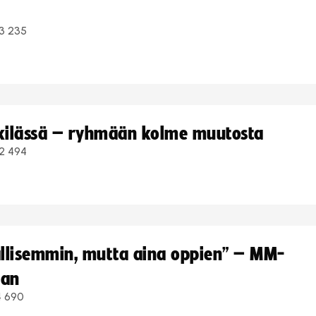
3 235
kkilässä – ryhmään kolme muutosta
2 494
hallisemmin, mutta aina oppien” – MM-
aan
4 690