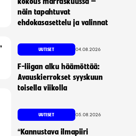
kokous marraskuussa –
näin tapahtuvat
ehdokasasettelu ja valinnat
”
04.08.2026
UUTISET
F-liigan alku häämöttää:
Avauskierrokset syyskuun
toisella viikolla
05.08.2026
UUTISET
“Kannustava ilmapiiri