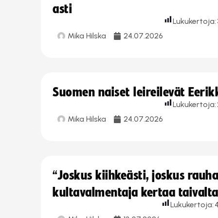
asti
Lukukertoja:
Mika Hilska
24.07.2026
Suomen naiset leireilevät Eeri
Lukukertoja:
Mika Hilska
24.07.2026
“Joskus kiihkeästi, joskus rau
kultavalmentaja kertaa taivalt
Lukukertoja: