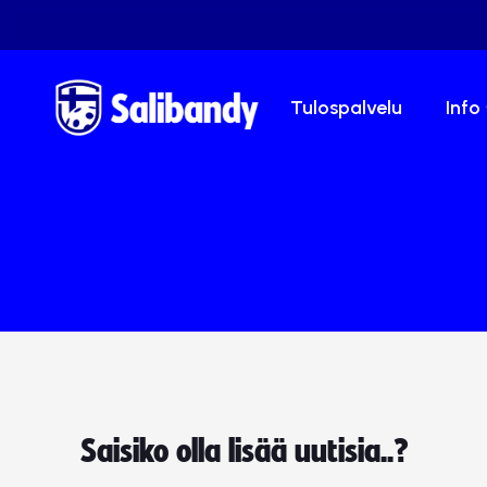
Tulospalvelu
Info
Saisiko olla lisää uutisia..?