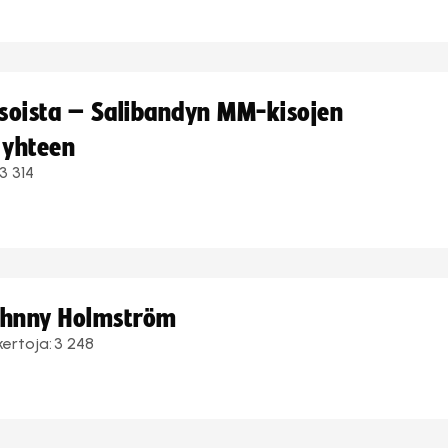
kisoista – Salibandyn MM-kisojen
 yhteen
3 314
Johnny Holmström
kertoja:
3 248