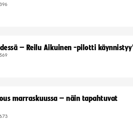
396
dessä – Reilu Aikuinen -pilotti käynnistyy
569
kous marraskuussa – näin tapahtuvat
673