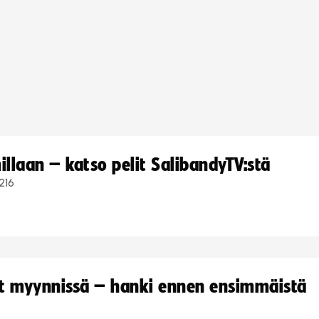
llaan – katso pelit SalibandyTV:stä
216
yt myynnissä – hanki ennen ensimmäistä