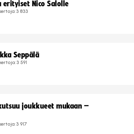
erityiset Nico Salolle
kertoja:
3 833
ukka Seppälä
kertoja:
3 591
 kutsuu joukkueet mukaan –
kertoja:
3 917