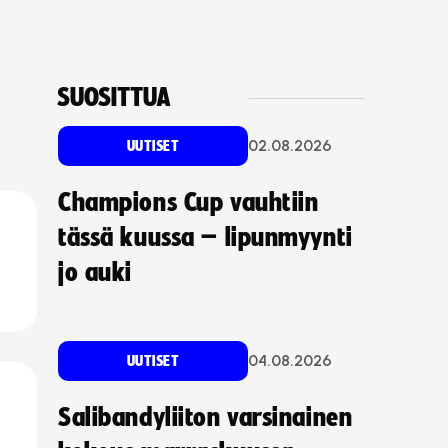
SUOSITTUA
02.08.2026
UUTISET
Champions Cup vauhtiin
tässä kuussa – lipunmyynti
jo auki
04.08.2026
UUTISET
Salibandyliiton varsinainen